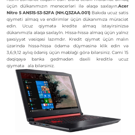
üçün dülkanımızın menecerləri ilə əlaqə saxlayın.
Acer
Nitro 5 AN515-53-52FA (NH.Q3ZAA.001)
Bakıda ucuz satis
qiymeti almaq və endirimlər üçün dükanımıza müraciət
edin. Ucuz qiymətə kredite almaq istəyirsinizsə
dükanımızla əlaqə saxlayln. Hissə-hissə almaq üçün yalnız
şəxsiyyət vəsiqəsi lazımdır. Kredit qiymət üçün malın
üzərində hissə-hissə ödəmə düyməsinə klik edin və
3,6,9,12 aylıq ödəniş üçün məbləği görə bilərsiniz. Cəmi 15
dəqiqəyə banka gedmədən daxili kreditlə ucuz
qiymətə
ala bilərsiniz.