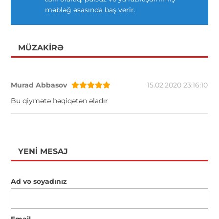
məbləğ əsasında baş verir.
MÜZAKIRƏ
Murad Abbasov
15.02.2020 23:16:10
Bu qiymətə həqiqətən əladır
YENI MESAJ
Ad və soyadınız