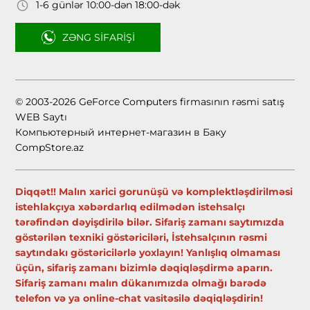
1-6 günlər 10:00-dən 18:00-dək
ZƏNG SIFARIŞI
© 2003-2026 GeForce Computers firmasının rəsmi satış
WEB Saytı
Компьютерный интернет-магазин в Баку
CompStore.az
Diqqət!! Malın xarici gorunüşü və komplektləşdirilməsi
istehlakçıya xəbərdarlıq edilmədən istehsalçı
tərəfindən dəyişdirilə bilər. Sifariş zamanı saytımızda
göstərilən texniki göstəriciləri, İstehsalçının rəsmi
saytındakı göstəricilərlə yoxlayın! Yanlışlıq olmaması
üçün, sifariş zamanı bizimlə dəqiqləşdirmə aparın.
Sifariş zamanı malın dükanımızda olmağı barədə
telefon və ya online-chat vasitəsilə dəqiqləşdirin!