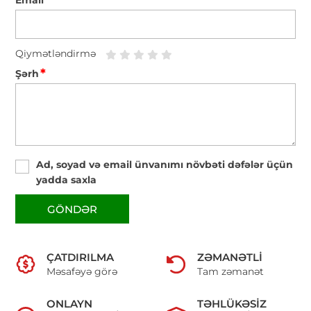
Email
Qiymətləndirmə
*
Şərh
Ad, soyad və email ünvanımı növbəti dəfələr üçün
yadda saxla
GÖNDƏR
ÇATDIRILMA
ZƏMANƏTLI
Məsafəyə görə
Tam zəmanət
ONLAYN
TƏHLÜKƏSIZ