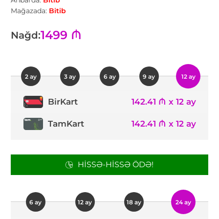
Anbarda:
Bitib
Mağazada:
Bitib
1499 ₼
Nağd:
2 ay
3 ay
6 ay
9 ay
12 ay
142.41 ₼ x 12 ay
BirKart
TamKart
142.41 ₼ x 12 ay
HISSƏ-HISSƏ ÖDƏ!
6 ay
12 ay
18 ay
24 ay