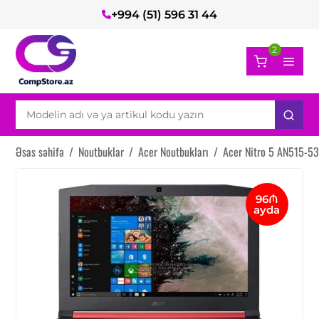
+994 (51) 596 31 44
2
Əsas səhifə
/
Noutbuklar
/
Acer Noutbukları
/
Acer Nitro 5 AN515-5
96₼
ayda