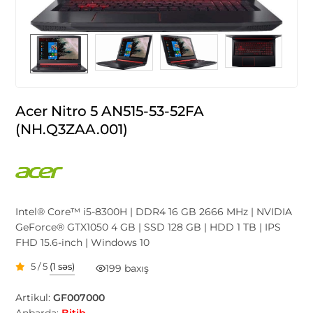
Acer Nitro 5 AN515-53-52FA
(NH.Q3ZAA.001)
Intel® Core™ i5-8300H | DDR4 16 GB 2666 MHz | NVIDIA
GeForce® GTX1050 4 GB | SSD 128 GB | HDD 1 TB | IPS
FHD 15.6-inch | Windows 10
5 / 5
(1 səs)
199 baxış
Artikul:
GF007000