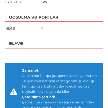
Ekran Tipi
IPS
QOŞULMA VƏ PORTLAR
HDMI
1
ƏLAVƏ
Zəmanət:
Alınan hər bir qurğu, qanun vericiliyə əsasən
14 gün müddətində xarici görünüşü olduğu
kimi qalıbsa, fiziki müdaxilə edilməyibsə,
dəyişdirilib və qaytarıla bilər.
Çatdırılma şərtləri:
Çatdırılma sifarişin məbləği və həcmindən
asılı olaraq, pulsuz və ya razılaşdırılmış