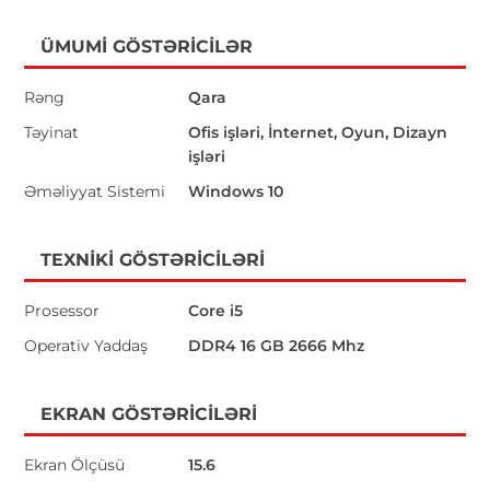
ÜMUMI GÖSTƏRICILƏR
Rəng
Qara
Təyinat
Ofis işləri, İnternet, Oyun, Dizayn
işləri
Əməliyyat Sistemi
Windows 10
TEXNIKI GÖSTƏRICILƏRI
Prosessor
Core i5
Operativ Yaddaş
DDR4 16 GB 2666 Mhz
EKRAN GÖSTƏRICILƏRI
Ekran Ölçüsü
15.6