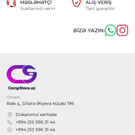
MƏSLƏHƏTÇI
ALIŞ-VERIŞ
Suallarınızı verin
Tam güvənilir
BIZƏ YAZIN:
Ünvan:
Bakı ş., Dilarə Əliyeva küçəsi 196
Dükanımız xəritədə
+994 (51) 596 31 44
+994 (51) 596 31 44