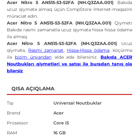
Acer Nitro 5 AN515-53-52FA (NH.Q3ZAA.001)
Bakıda
ucuz qiymətə almaq üçün CompStore İnternet-maqazini
müraciət edin.
Acer Nitro 5 AN515-53-52FA (NH.Q3ZAA.001)
Qiymeti
Bakıda rəsmi zəmanətlə ucuz qiymətə hissə hissə ödəmə
ilə almaq.
Acer Nitro 5 AN515-53-52FA (NH.Q3ZAA.001)
Ucuz
qiymətə,
Rəsmi zəmanət
,
Hissə-Hissə ödəmə
, köçürmə
ilə
bizim ünvandan
əldə edə bilərsiniz.
Bakıda ACER
Noutbukları qiymetləri və satışı ilə buradan tanış ola
bilərsiz
QISA AÇIQLAMA
Tip
Universal Noutbuklar
Brend
Acer
Prosessor
Core i5
RAM
16 GB