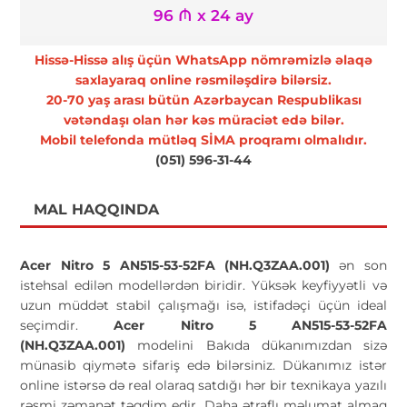
96 ₼ x 24 ay
Hissə-Hissə alış üçün WhatsApp nömrəmizlə əlaqə
saxlayaraq online rəsmiləşdirə bilərsiz.
20-70 yaş arası bütün Azərbaycan Respublikası
vətəndaşı olan hər kəs müraciət edə bilər.
Mobil telefonda mütləq SİMA proqramı olmalıdır.
(051) 596-31-44
MAL HAQQINDA
Acer Nitro 5 AN515-53-52FA (NH.Q3ZAA.001)
ən son
istehsal edilən modellərdən biridir. Yüksək keyfiyyətli və
uzun müddət stabil çalışmağı isə, istifadəçi üçün ideal
seçimdir.
Acer Nitro 5 AN515-53-52FA
(NH.Q3ZAA.001)
modelini Bakıda dükanımızdan sizə
münasib qiymətə sifariş edə bilərsiniz. Dükanımız istər
online istərsə də real olaraq satdığı hər bir texnikaya yazılı
rəsmi zəmanət təqdim edir. Daha ətraflı məlumat almaq