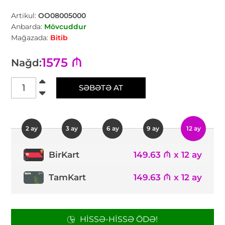
Artikul:
OO08005000
Anbarda:
Mövcuddur
Mağazada:
Bitib
1575 ₼
Nağd:
SƏBƏTƏ AT
2 ay
3 ay
6 ay
9 ay
12 ay
149.63 ₼ x 12 ay
BirKart
TamKart
149.63 ₼ x 12 ay
HISSƏ-HISSƏ ÖDƏ!