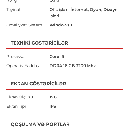
Rəng
Qara
Təyinat
Ofis işləri, İnternet, Oyun, Dizayn
işləri
Əməliyyat Sistemi
Windows 11
TEXNIKI GÖSTƏRICILƏRI
Prosessor
Core i5
Operativ Yaddaş
DDR4 16 GB 3200 Mhz
EKRAN GÖSTƏRICILƏRI
Ekran Ölçüsü
15.6
Ekran Tipi
IPS
QOŞULMA VƏ PORTLAR