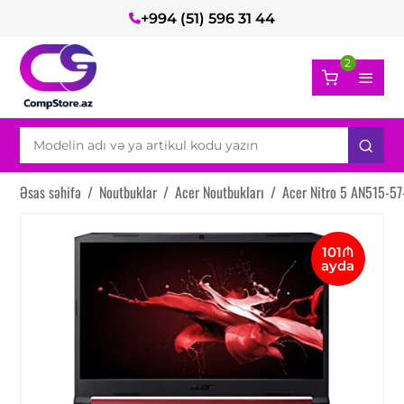
+994 (51) 596 31 44
2
Əsas səhifə
/
Noutbuklar
/
Acer Noutbukları
/
Acer Nitro 5 AN515-5
101₼
ayda