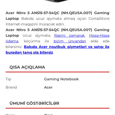
Acer Nitro 5 AN515-57-54QC (NH.QEUSA.007) Gaming
Laptop
Bakıda ucuz qiymətə almaq üçün CompStore
İnternet-maqazini müraciət edin.
Acer Nitro 5 AN515-57-54QC (NH.QEUSA.007) Gaming
Laptop
Ucuz qiymətə,
Rəsmi zəmanət
,
Hissə-Hissə
ödəmə
, köçürmə ilə
bizim ünvandan
əldə edə
bilərsiniz.
Bakıda Acer noutbuk qiymetləri və satışı ilə
buradan tanış ola bilərsiz
QISA AÇIQLAMA
Tip
Gaming Notebook
Brend
Acer
ÜMUMI GÖSTƏRICILƏR