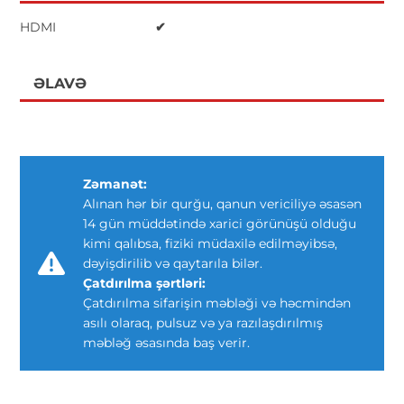
HDMI
✔
ƏLAVƏ
Zəmanət:
Alınan hər bir qurğu, qanun vericiliyə əsasən
14 gün müddətində xarici görünüşü olduğu
kimi qalıbsa, fiziki müdaxilə edilməyibsə,
dəyişdirilib və qaytarıla bilər.
Çatdırılma şərtləri:
Çatdırılma sifarişin məbləği və həcmindən
asılı olaraq, pulsuz və ya razılaşdırılmış
məbləğ əsasında baş verir.