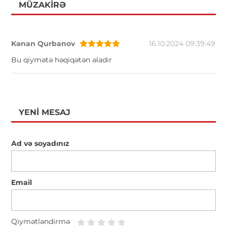
MÜZAKIRƏ
Kənan Qurbanov
16.10.2024 09:39:49
Bu qiymətə həqiqətən əladır
YENI MESAJ
Ad və soyadınız
Email
Qiymətləndirmə