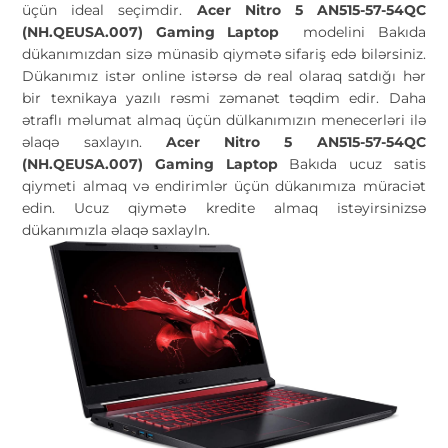
üçün ideal seçimdir.
Acer Nitro 5 AN515-57-54QC
(NH.QEUSA.007) Gaming Laptop
modelini Bakıda
dükanımızdan sizə münasib qiymətə sifariş edə bilərsiniz.
Dükanımız istər online istərsə də real olaraq satdığı hər
bir texnikaya yazılı rəsmi zəmanət təqdim edir. Daha
ətraflı məlumat almaq üçün dülkanımızın menecerləri ilə
əlaqə saxlayın.
Acer Nitro 5 AN515-57-54QC
(NH.QEUSA.007) Gaming Laptop
Bakıda ucuz satis
qiymeti almaq və endirimlər üçün dükanımıza müraciət
edin. Ucuz qiymətə kredite almaq istəyirsinizsə
dükanımızla əlaqə saxlayln.