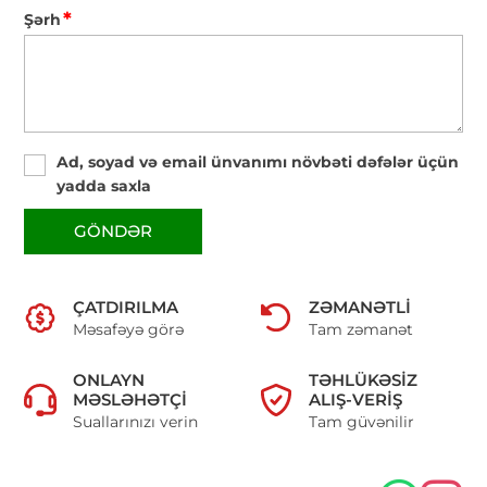
*
Şərh
Ad, soyad və email ünvanımı növbəti dəfələr üçün
yadda saxla
GÖNDƏR
ÇATDIRILMA
ZƏMANƏTLI
Məsafəyə görə
Tam zəmanət
ONLAYN
TƏHLÜKƏSIZ
MƏSLƏHƏTÇI
ALIŞ-VERIŞ
Suallarınızı verin
Tam güvənilir