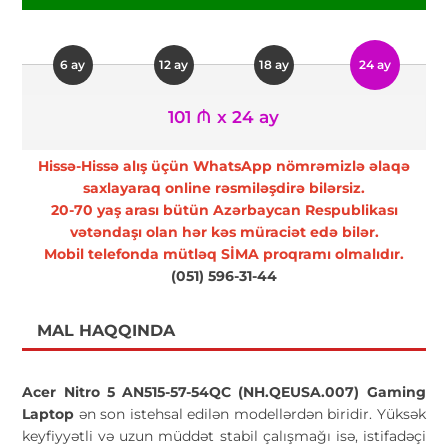
6 ay
12 ay
18 ay
24 ay
101 ₼ x 24 ay
Hissə-Hissə alış üçün WhatsApp nömrəmizlə əlaqə
saxlayaraq online rəsmiləşdirə bilərsiz.
20-70 yaş arası bütün Azərbaycan Respublikası
vətəndaşı olan hər kəs müraciət edə bilər.
Mobil telefonda mütləq SİMA proqramı olmalıdır.
(051) 596-31-44
MAL HAQQINDA
Acer Nitro 5 AN515-57-54QC (NH.QEUSA.007) Gaming
Laptop
ən son istehsal edilən modellərdən biridir. Yüksək
keyfiyyətli və uzun müddət stabil çalışmağı isə, istifadəçi