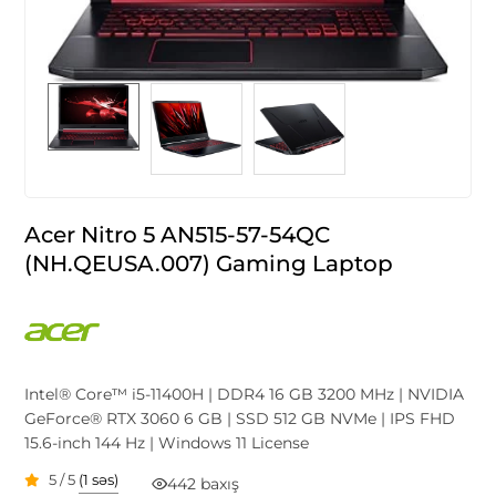
Acer Nitro 5 AN515-57-54QC
(NH.QEUSA.007) Gaming Laptop
Intel® Core™ i5-11400H | DDR4 16 GB 3200 MHz | NVIDIA
GeForce® RTX 3060 6 GB | SSD 512 GB NVMe | IPS FHD
15.6-inch 144 Hz | Windows 11 License
5 / 5
(1 səs)
442 baxış