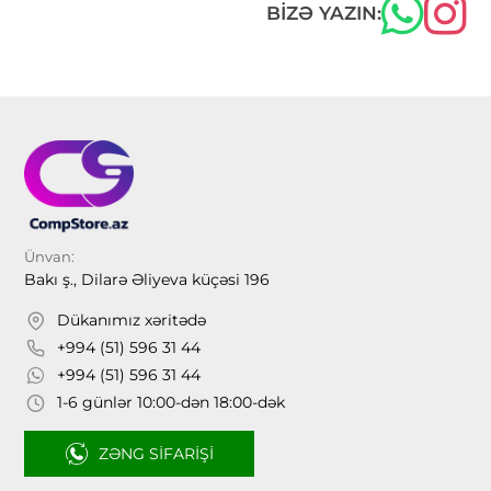
BIZƏ YAZIN:
Ünvan:
Bakı ş., Dilarə Əliyeva küçəsi 196
Dükanımız xəritədə
+994 (51) 596 31 44
+994 (51) 596 31 44
1-6 günlər 10:00-dən 18:00-dək
ZƏNG SIFARIŞI