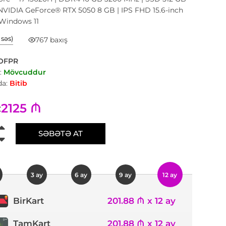
NVIDIA GeForce® RTX 5050 8 GB | IPS FHD 15.6-inch
 Windows 11
1 səs)
767 baxış
OFPR
:
Mövcuddur
a:
Bitib
2125 ₼
:
SƏBƏTƏ AT
3 ay
6 ay
9 ay
12 ay
201.88 ₼ x 12 ay
BirKart
TamKart
201.88 ₼ x 12 ay