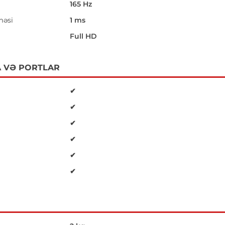
165 Hz
məsi
1 ms
i
Full HD
 VƏ PORTLAR
✔
✔
✔
✔
✔
✔