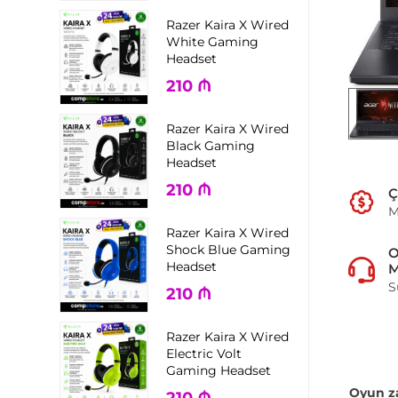
Razer Kaira X Wired
White Gaming
Headset
210
₼
Razer Kaira X Wired
Black Gaming
Headset
210
₼
Ç
M
Razer Kaira X Wired
Shock Blue Gaming
Headset
M
S
210
₼
Razer Kaira X Wired
Electric Volt
Gaming Headset
Oyun 