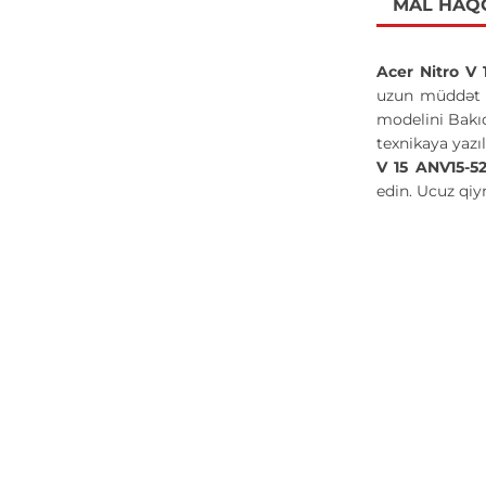
MAL HAQ
Acer Nitro V
uzun müddət st
modelini Bakıd
texnikaya yazı
V 15 ANV15-5
edin. Ucuz qiy