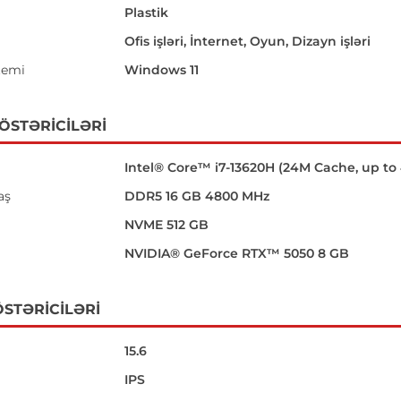
Plastik
Ofis işləri, İnternet, Oyun, Dizayn işləri
temi
Windows 11
GÖSTƏRICILƏRI
Intel® Core™ i7-13620H (24M Cache, up to
aş
DDR5 16 GB 4800 MHz
NVME 512 GB
NVIDIA® GeForce RTX™ 5050 8 GB
STƏRICILƏRI
15.6
IPS