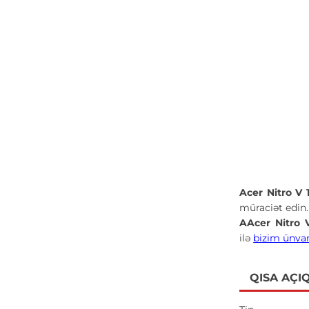
Acer Nitro V
müraciət edin.
AAcer Nitro 
ilə
bizim ünva
QISA AÇI