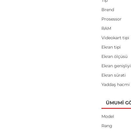
Tip
Brend
Prosessor
RAM
Videokart tipi
Ekran tipi
Ekran ölçüsü
Ekran genişliy
Ekran sürəti
Yaddaş həcmi
ÜMUMI G
Model
Rəng