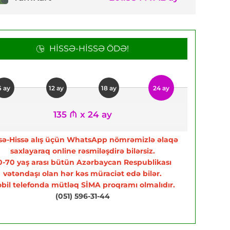
HISSƏ-HISSƏ ÖDƏ!
6 ay
12 ay
18 ay
24 ay
135 ₼ x 24 ay
sə-Hissə alış üçün WhatsApp nömrəmizlə əlaqə
saxlayaraq online rəsmiləşdirə bilərsiz.
0-70 yaş arası bütün Azərbaycan Respublikası
vətəndaşı olan hər kəs müraciət edə bilər.
bil telefonda mütləq SİMA proqramı olmalıdır.
(051) 596-31-44