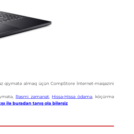
uz qiymətə almaq üçün CompStore İnternet-maqazini
iymətə,
Rəsmi zəmanət
,
Hissə-Hissə ödəmə
, köçürmə
ı ilə buradan tanış ola bilərsiz