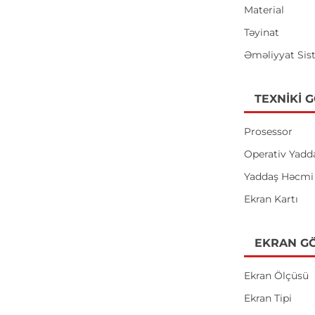
Material
Təyinat
Əməliyyat Sis
TEXNIKI 
Prosessor
Operativ Yadd
Yaddaş Həcmi
Ekran Kartı
EKRAN GÖ
Ekran Ölçüsü
Ekran Tipi