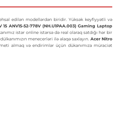
ehsal edilən modellərdən biridir. Yüksək keyfiyyətli və
V 15 ANV15-52-778V (NH.U1PAA.003) Gaming Laptop
ımız istər online istərsə də real olaraq satdığı hər bir
dülkanımızın menecerləri ilə əlaqə saxlayın.
Acer Nitro
ymeti almaq və endirimlər üçün dükanımıza müraciət