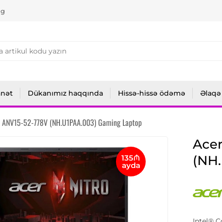
ng
anət
Dükanımız haqqında
Hissə-hissə ödəmə
Əlaqə
15 ANV15-52-778V (NH.U1PAA.003) Gaming Laptop
Acer
(NH
135₼
ayda
Intel® 