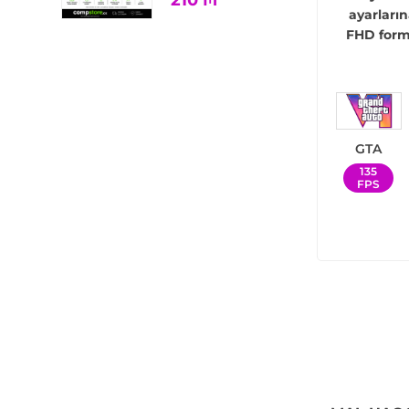
210
₼
ayarların
FHD forma
GTA
135
FPS