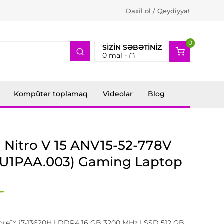
Daxil ol / Qeydiyyat
0
2
SIZIN SƏBƏTINIZ
0
mal -
₼
Kompüter toplamaq
Videolar
Blog
 Nitro V 15 ANV15-52-778V
.U1PAA.003) Gaming Laptop
Core™ i7-13620H | DDR4 16 GB 3200 MHz | SSD 512 GB