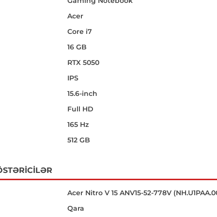
Gaming Notebook
Acer
Core i7
16 GB
RTX 5050
IPS
15.6-inch
i
Full HD
165 Hz
512 GB
ÖSTƏRICILƏR
Acer Nitro V 15 ANV15-52-778V (NH.U1PAA.
Qara