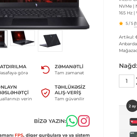
NVMe | 
165 Hz |
5 / 5
(
Artikul:
Anbarda
Mağazad
Nağd
ATDIRILMA
ZƏMANƏTLI
əsafəyə görə
Tam zəmanət
ONLAYN
TƏHLÜKƏSIZ
ƏSLƏHƏTÇI
ALIŞ-VERIŞ
uallarınızı verin
Tam güvənilir
2 ay
BIZƏ YAZIN:
zamanı
FPS
, digər qurğulara və ya sistem