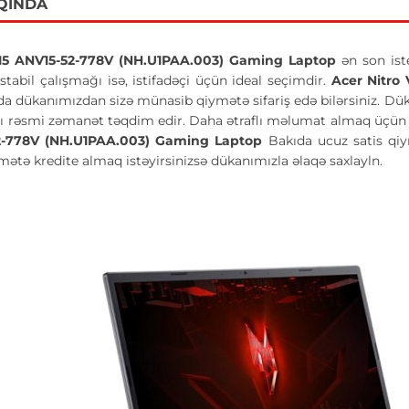
QINDA
 15 ANV15-52-778V (NH.U1PAA.003) Gaming Laptop
ən son ist
abil çalışmağı isə, istifadəçi üçün ideal seçimdir.
Acer Nitro 
a dükanımızdan sizə münasib qiymətə sifariş edə bilərsiniz. Dükan
lı rəsmi zəmanət təqdim edir. Daha ətraflı məlumat almaq üçün 
2-778V (NH.U1PAA.003)
Gaming Laptop
Bakıda ucuz satis qi
mətə kredite almaq istəyirsinizsə dükanımızla əlaqə saxlayln.