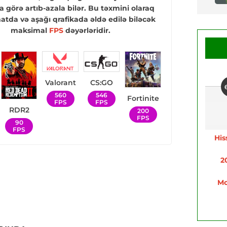
a görə artıb-azala bilər. Bu təxmini olaraq
tda və aşağı qrafikada əldə edilə biləcək
maksimal
FPS
dəyərləridir.
Valorant
CS:GO
560
546
Fortinite
FPS
FPS
RDR2
200
FPS
90
FPS
His
2
Mo