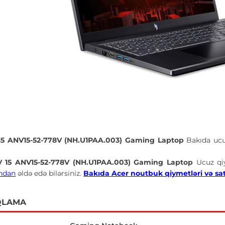
 15 ANV15-52-778V (NH.U1PAA.003) Gaming Laptop
Bakıda uc
V 15 ANV15-52-778V (NH.U1PAA.003) Gaming Laptop
Ucuz q
ndan
əldə edə bilərsiniz.
Bakıda Acer noutbuk qiymetləri və satış
QLAMA