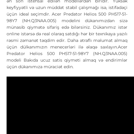
ən son istehsal edilən modellərdən biridir. Yüksək
keyfiyyətli və uzun müddət stabil çalışmağı isə, istifadəçi
üçün ideal seçimdir. Acer Predator Helios 500 PH517-51-
98Y7 (NH.Q3NAA.005) modelini dükanımızdan sizə
münasib qiymətə sifariş edə bilərsiniz. Dükanımız istər
online istərsə də real olaraq satdığı hər bir texnikaya yazılı
rəsmi zəmanət təqdim edir. Daha ətraflı məlumat almaq
üçün dülkanımızın menecerləri ilə əlaqə saxlayın.Acer
Predator Helios 500 PH517-51-98Y7 (NH.Q3NAA.005)
modeli Bakıda ucuz satis qiymeti almaq və endirimlər
üçün dükanımıza müraciət edin.