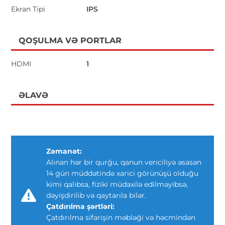
Ekran Tipi
IPS
QOŞULMA VƏ PORTLAR
HDMI
1
ƏLAVƏ
Zəmanət:
Alınan hər bir qurğu, qanun vericiliyə əsasən
14 gün müddətində xarici görünüşü olduğu
kimi qalıbsa, fiziki müdaxilə edilməyibsə,
dəyişdirilib və qaytarıla bilər.
Çatdırılma şərtləri:
Çatdırılma sifarişin məbləği və həcmindən