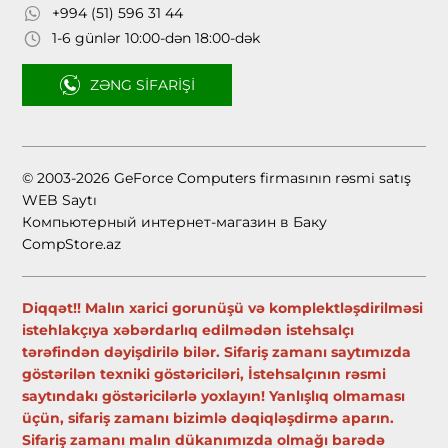
+994 (51) 596 31 44
1-6 günlər 10:00-dən 18:00-dək
ZƏNG SIFARIŞI
© 2003-2026 GeForce Computers firmasının rəsmi satış
WEB Saytı
Компьютерный интернет-магазин в Баку
CompStore.az
Diqqət!! Malın xarici gorunüşü və komplektləşdirilməsi
istehlakçıya xəbərdarlıq edilmədən istehsalçı
tərəfindən dəyişdirilə bilər. Sifariş zamanı saytımızda
göstərilən texniki göstəriciləri, İstehsalçının rəsmi
saytındakı göstəricilərlə yoxlayın! Yanlışlıq olmaması
üçün, sifariş zamanı bizimlə dəqiqləşdirmə aparın.
Sifariş zamanı malın dükanımızda olmağı barədə