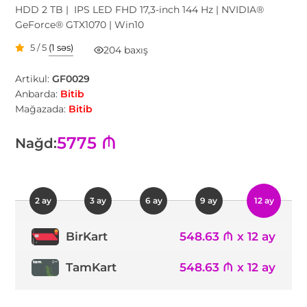
HDD 2 TB | IPS LED FHD 17,3-inch 144 Hz | NVIDIA®
GeForce® GTX1070 | Win10
5 / 5
(1 səs)
204 baxış
Artikul:
GF0029
Anbarda:
Bitib
Mağazada:
Bitib
5775 ₼
Nağd:
2 ay
3 ay
6 ay
9 ay
12 ay
548.63 ₼ x 12 ay
BirKart
TamKart
548.63 ₼ x 12 ay