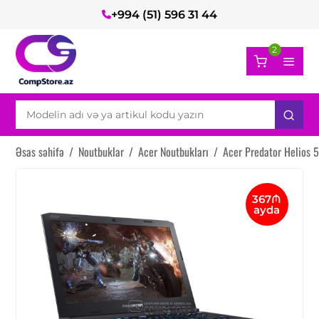
+994 (51) 596 31 44
2
Əsas səhifə
/
Noutbuklar
/
Acer Noutbukları
/
Acer Predator Helios
367₼
ayda