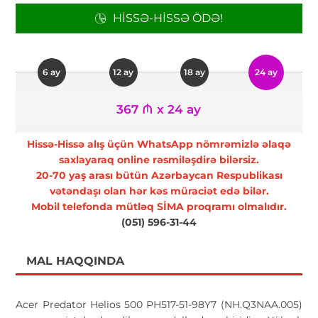
HISSƏ-HISSƏ ÖDƏ!
6 ay
12 ay
18 ay
24 ay
367 ₼ x 24 ay
Hissə-Hissə alış üçün WhatsApp nömrəmizlə əlaqə
saxlayaraq online rəsmiləşdirə bilərsiz.
20-70 yaş arası bütün Azərbaycan Respublikası
vətəndaşı olan hər kəs müraciət edə bilər.
Mobil telefonda mütləq SİMA proqramı olmalıdır.
(051) 596-31-44
MAL HAQQINDA
Acer Predator Helios 500 PH517-51-98Y7 (NH.Q3NAA.005)