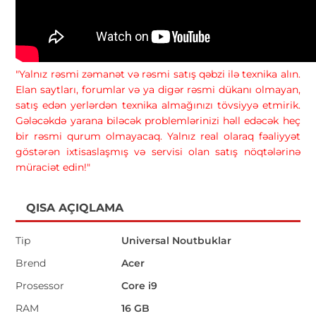
"Yalnız rəsmi zəmanət və rəsmi satış qəbzi ilə texnika alın.
Elan saytları, forumlar və ya digər rəsmi dükanı olmayan,
satış edən yerlərdən texnika almağınızı tövsiyyə etmirik.
Gələcəkdə yarana biləcək problemlərinizi həll edəcək heç
bir rəsmi qurum olmayacaq. Yalnız real olaraq fəaliyyət
göstərən ixtisaslaşmış və servisi olan satış nöqtələrinə
müraciət edin!"
QISA AÇIQLAMA
Tip
Universal Noutbuklar
Brend
Acer
Prosessor
Core i9
RAM
16 GB