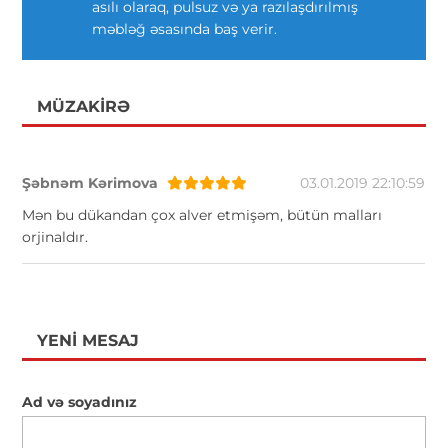
asılı olaraq, pulsuz və ya razılaşdırılmış
məbləğ əsasında baş verir.
MÜZAKIRƏ
Şəbnəm Kərimova
03.01.2019 22:10:59
Mən bu dükandan çox alver etmişəm, bütün malları
orjinaldır.
YENI MESAJ
Ad və soyadınız