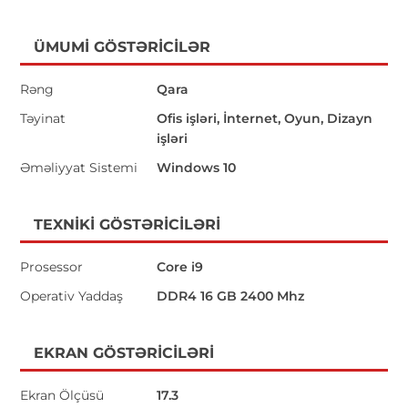
ÜMUMI GÖSTƏRICILƏR
Rəng
Qara
Təyinat
Ofis işləri, İnternet, Oyun, Dizayn
işləri
Əməliyyat Sistemi
Windows 10
TEXNIKI GÖSTƏRICILƏRI
Prosessor
Core i9
Operativ Yaddaş
DDR4 16 GB 2400 Mhz
EKRAN GÖSTƏRICILƏRI
Ekran Ölçüsü
17.3