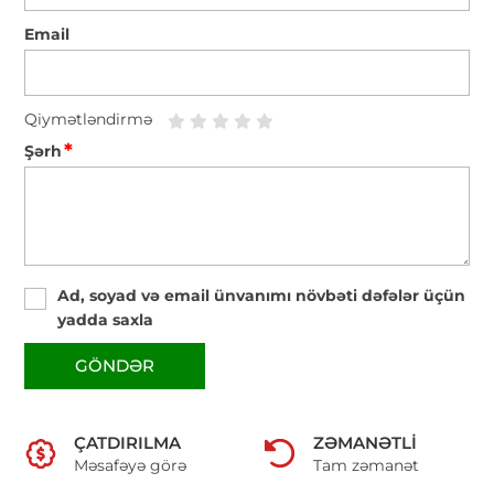
Email
Qiymətləndirmə
*
Şərh
Ad, soyad və email ünvanımı növbəti dəfələr üçün
yadda saxla
GÖNDƏR
ÇATDIRILMA
ZƏMANƏTLI
Məsafəyə görə
Tam zəmanət