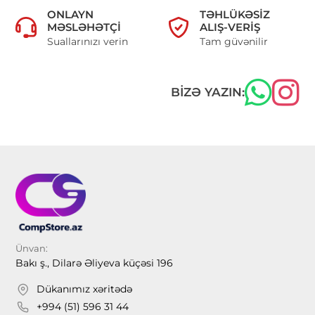
ONLAYN
TƏHLÜKƏSIZ
MƏSLƏHƏTÇI
ALIŞ-VERIŞ
Suallarınızı verin
Tam güvənilir
BIZƏ YAZIN:
Ünvan:
Bakı ş., Dilarə Əliyeva küçəsi 196
Dükanımız xəritədə
+994 (51) 596 31 44