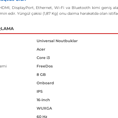
HDMI, DisplayPort, Ethernet, Wi-Fi və Bluetooth kimi geniş əla
in edir. Yüngül çəkisi (1,87 Kg) onu daima hərəkətdə olan istifadəç
QLAMA
Universal Noutbuklar
Acer
Core i3
temi
FreeDos
8 GB
Onboard
IPS
16-inch
i
WUXGA
60 Hz