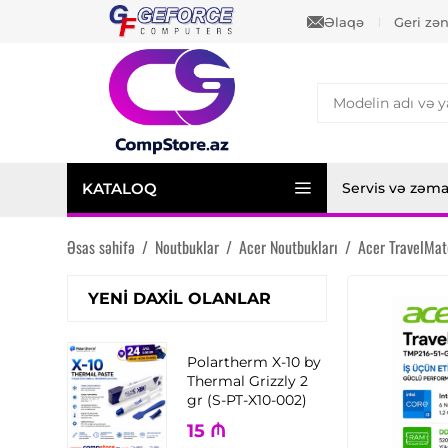
Əlaqə
Geri zə
KATALOQ
Servis və zəm
Əsas səhifə
/
Noutbuklar
/
Acer Noutbukları
/
Acer TravelMa
YENI DAXIL OLANLAR
Polartherm X-10 by
Thermal Grizzly 2
gr (S-PT-X10-002)
15
₼