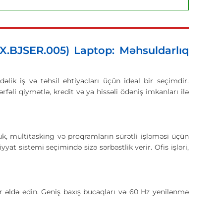
X.BJSER.005) Laptop: Məhsuldarlıq
ik iş və təhsil ehtiyacları üçün ideal bir seçimdir.
fəli qiymətlə, kredit və ya hissəli ödəniş imkanları ilə
 multitasking və proqramların sürətli işləməsi üçün
t sistemi seçimində sizə sərbəstlik verir. Ofis işləri,
r əldə edin. Geniş baxış bucaqları və 60 Hz yenilənmə