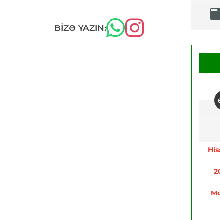
BIZƏ YAZIN:
His
2
Mo