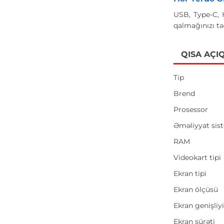
USB, Type-C, 
qalmağınızı təm
QISA AÇI
Tip
Brend
Prosessor
Əməliyyat sis
RAM
Videokart tipi
Ekran tipi
Ekran ölçüsü
Ekran genişliy
Ekran sürəti