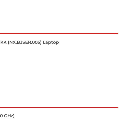
8KK (NX.BJSER.005) Laptop
70 GHz)