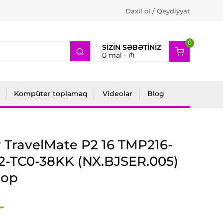
Daxil ol / Qeydiyyat
0
2
SIZIN SƏBƏTINIZ
0
mal -
₼
Kompüter toplamaq
Videolar
Blog
 TravelMate P2 16 TMP216-
2-TC0-38KK (NX.BJSER.005)
top