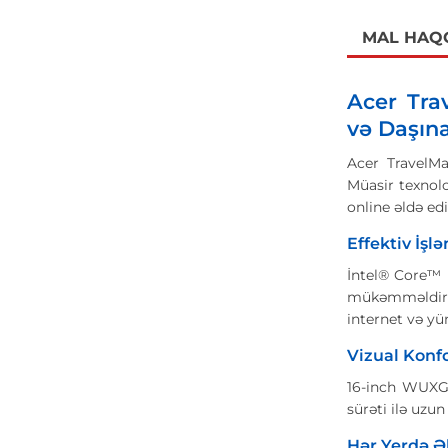
MAL HAQ
Acer Tra
və Daşınab
Acer TravelMa
Müasir texnolo
online əldə edi
Effektiv İşl
İntel® Core™ 
mükəmməldir. N
internet və yü
Vizual Konfo
16-inch WUXGA
sürəti ilə uzu
Hər Yerdə Ə