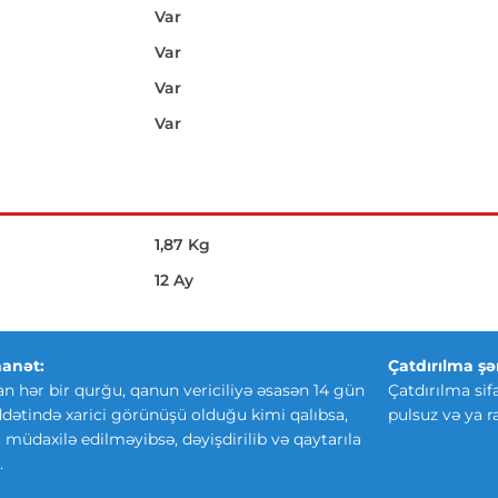
Var
Var
Var
Var
1,87 Kg
12 Ay
anət:
Çatdırılma şər
an hər bir qurğu, qanun vericiliyə əsasən 14 gün
Çatdırılma sif
ətində xarici görünüşü olduğu kimi qalıbsa,
pulsuz və ya r
ki müdaxilə edilməyibsə, dəyişdirilib və qaytarıla
.