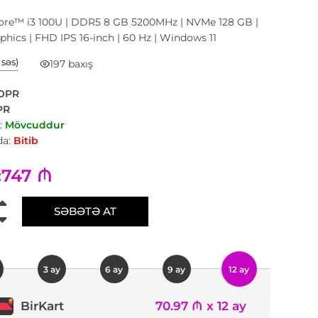
Core™ i3 100U | DDR5 8 GB 5200MHz | NVMe 128 GB |
aphics | FHD IPS 16-inch | 60 Hz | Windows 11
1 səs)
197 baxış
OPR
PR
:
Mövcuddur
a:
Bitib
747 ₼
:
SƏBƏTƏ AT
3 ay
6 ay
9 ay
12 ay
70.97 ₼ x 12 ay
BirKart