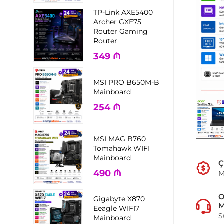
TP-Link AXE5400
Archer GXE75
Router Gaming
Router
349
₼
MSI PRO B650M-B
Mainboard
254
₼
MSI MAG B760
Tomahawk WIFI
Mainboard
Ç
490
₼
M
Gigabyte X870
M
Eeagle WIFI7
S
Mainboard