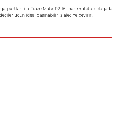
qə portları ilə TravelMate P2 16, hər mühitdə əlaqədə
ilər üçün ideal daşınabilir iş alətinə çevirir.