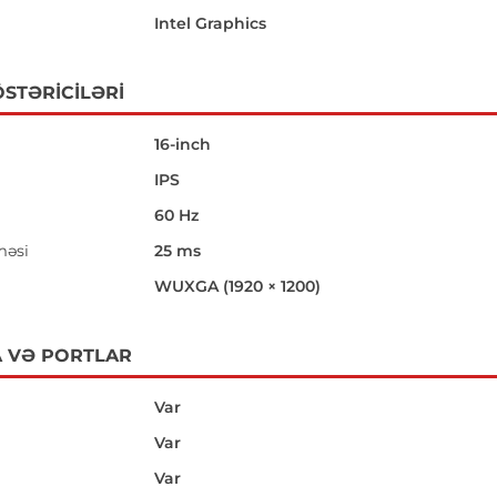
Intel Graphics
STƏRICILƏRI
16-inch
IPS
60 Hz
məsi
25 ms
i
WUXGA (1920 × 1200)
 VƏ PORTLAR
Var
Var
Var