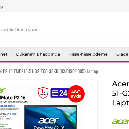
ng
anət
Dükanımız haqqında
Hissə-hissə ödəmə
Əlaqə
te P2 16 TMP216-51-G2-TC0-38KK (NX.BJSER.005) Laptop
Acer
51-G
48₼
ayda
Lap