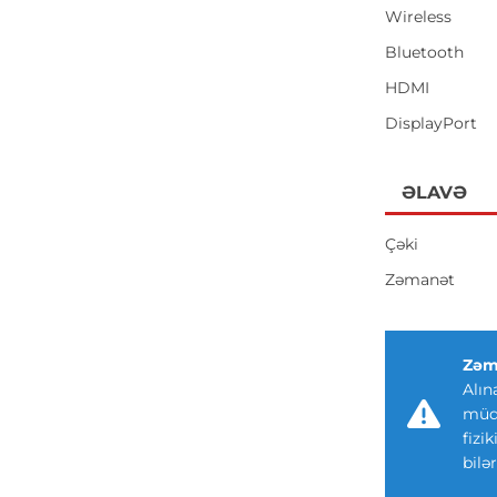
Wireless
Bluetooth
HDMI
DisplayPort
ƏLAVƏ
Çəki
Zəmanət
Zəm
Alın
müdd
fizi
bilər