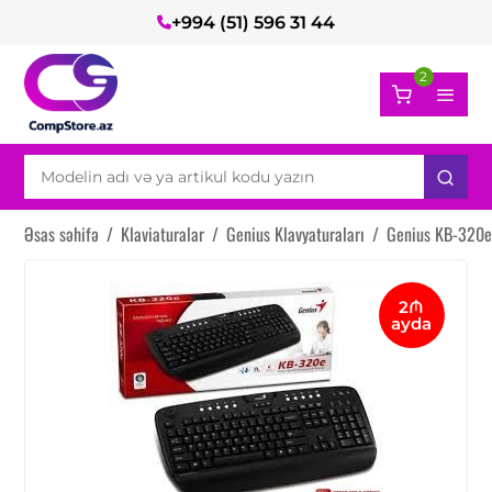
+994 (51) 596 31 44
2
Əsas səhifə
/
Klaviaturalar
/
Genius Klavyaturaları
/
Genius KB-320e
2₼
ayda