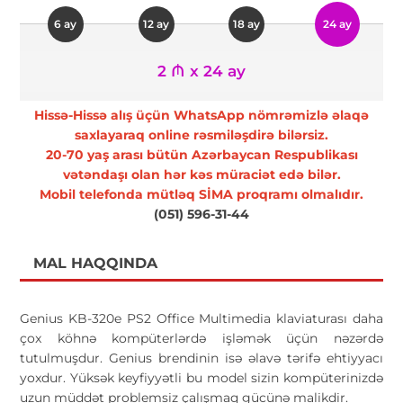
6 ay
12 ay
18 ay
24 ay
2 ₼ x 24 ay
Hissə-Hissə alış üçün WhatsApp nömrəmizlə əlaqə
saxlayaraq online rəsmiləşdirə bilərsiz.
20-70 yaş arası bütün Azərbaycan Respublikası
vətəndaşı olan hər kəs müraciət edə bilər.
Mobil telefonda mütləq SİMA proqramı olmalıdır.
(051) 596-31-44
MAL HAQQINDA
Genius KB-320e PS2 Office Multimedia klaviaturası daha
çox köhnə kompüterlərdə işləmək üçün nəzərdə
tutulmuşdur. Genius brendinin isə əlavə tərifə ehtiyyacı
yoxdur. Yüksək keyfiyyətli bu model sizin kompüterinizdə
uzun müddət problemsiz çalışmaq gücünə malikdir.