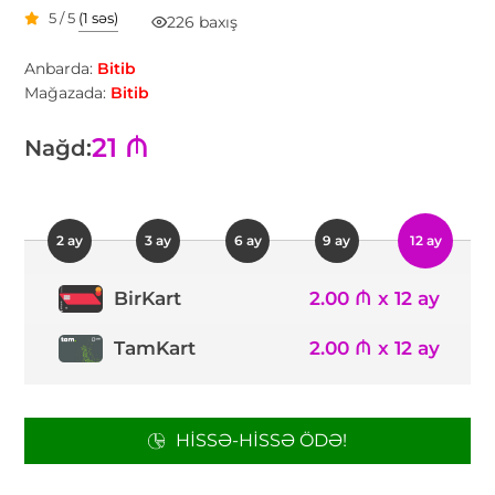
5 / 5
(1 səs)
226 baxış
Anbarda:
Bitib
Mağazada:
Bitib
21 ₼
Nağd:
2 ay
3 ay
6 ay
9 ay
12 ay
2.00 ₼ x 12 ay
BirKart
TamKart
2.00 ₼ x 12 ay
HISSƏ-HISSƏ ÖDƏ!