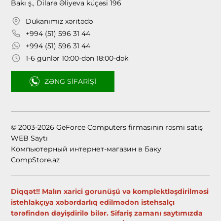
Bakı ş., Dilarə Əliyeva küçəsi 196
Dükanımız xəritədə
+994 (51) 596 31 44
+994 (51) 596 31 44
1-6 günlər 10:00-dən 18:00-dək
ZƏNG SIFARIŞI
© 2003-2026 GeForce Computers firmasının rəsmi satış
WEB Saytı
Компьютерный интернет-магазин в Баку
CompStore.az
Diqqət!! Malın xarici gorunüşü və komplektləşdirilməsi
istehlakçıya xəbərdarlıq edilmədən istehsalçı
tərəfindən dəyişdirilə bilər. Sifariş zamanı saytımızda