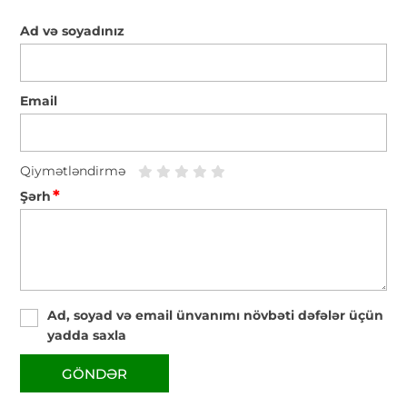
Ad və soyadınız
Email
Qiymətləndirmə
*
Şərh
Ad, soyad və email ünvanımı növbəti dəfələr üçün
yadda saxla
GÖNDƏR