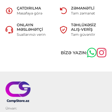
ÇATDIRILMA
ZƏMANƏTLI
Məsafəyə görə
Tam zəmanət
ONLAYN
TƏHLÜKƏSIZ
MƏSLƏHƏTÇI
ALIŞ-VERIŞ
Suallarınızı verin
Tam güvənilir
BIZƏ YAZIN:
Ünvan: