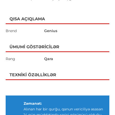
QISA AÇIQLAMA
Brend
Genius
ÜMUMI GÖSTƏRICILƏR
Rəng
Qara
TEXNIKI ÖZƏLLIKLƏR
Zəmanət:
Alınan hər bir qurğu, qanun vericiliyə əsasən
14 gün müddətində xarici görünüşü olduğu