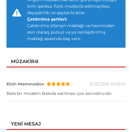
kimi qalıbsa, fiziki müdaxilə edilməyibsə,
dəyişdirilib və qaytarıla bilər.
Çatdırılma şərtləri:
Çatdırılma sifarişin məbləği və həcmindən
asılı olaraq, pulsuz və ya razılaşdırılmış
məbləğ əsasında baş verir.
MÜZAKIRƏ
Elvin Məmmədov
15.02.2016 10:45:01
Belə bir modelin Bakıda satılması çox sevindiricidir.
YENI MESAJ