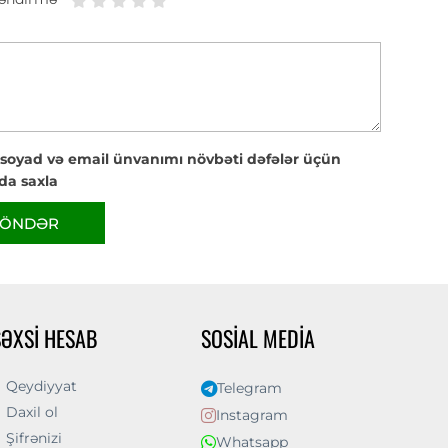
 soyad və email ünvanımı növbəti dəfələr üçün
da saxla
ÖNDƏR
ŞƏXSI HESAB
SOSIAL MEDIA
Qeydiyyat
Telegram
Daxil ol
Instagram
Şifrənizi
Whatsapp