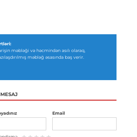
tləri:
arişin məbləği və həcmindən asılı olaraq,
azılaşdırılmış məbləğ əsasında baş verir.
 MESAJ
oyadınız
Email
əndirmə