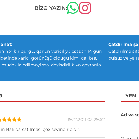
BIZƏ YAZIN:
anət:
Çatdırılma şər
an hər bir qurğu, qanun vericiliyə əsasən 14 gün
Çatdırılma sif
ətində xarici görünüşü olduğu kimi qalıbsa,
pulsuz və ya r
ki müdaxilə edilməyibsə, dəyişdirilib və qaytarıla
.
Ə
YENI
Ad və s
19.12.2011 03:29:52
in Bakıda satılması çox sevindiricidir.
Qiymətl