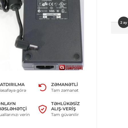
2 ay
ATDIRILMA
ZƏMANƏTLI
əsafəyə görə
Tam zəmanət
ONLAYN
TƏHLÜKƏSIZ
ƏSLƏHƏTÇI
ALIŞ-VERIŞ
uallarınızı verin
Tam güvənilir