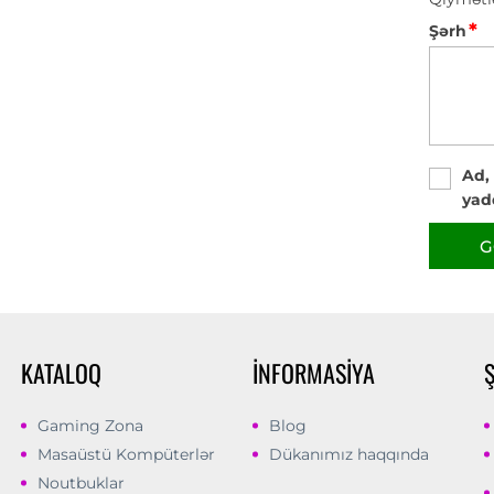
*
Şərh
Ad,
yad
G
KATALOQ
İNFORMASIYA
Gaming Zona
Blog
Masaüstü Kompüterlər
Dükanımız haqqında
Noutbuklar