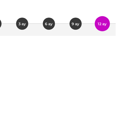
3 ay
6 ay
9 ay
12 ay