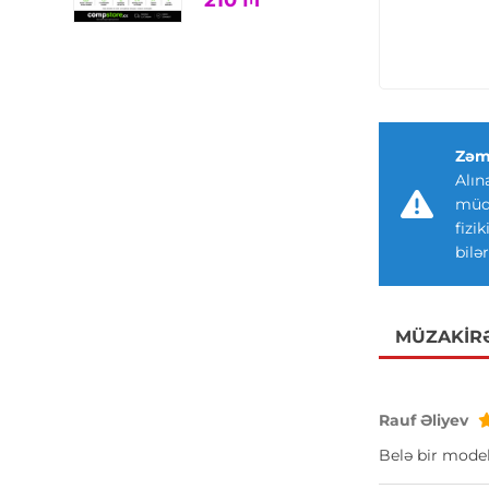
210
₼
Zəm
Alın
müdd
fizi
bilər
MÜZAKIR
Rauf Əliyev
Belə bir model