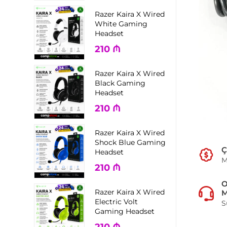
Razer Kaira X Wired
White Gaming
Headset
210
₼
Razer Kaira X Wired
Black Gaming
Headset
210
₼
Razer Kaira X Wired
Shock Blue Gaming
Ç
Headset
M
210
₼
Razer Kaira X Wired
M
Electric Volt
S
Gaming Headset