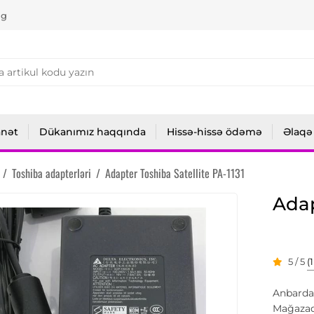
ng
anət
Dükanımız haqqında
Hissə-hissə ödəmə
Əlaqə
/
Toshiba adapterləri
/
Adapter Toshiba Satellite PA-1131
Adap
5 / 5
(
Anbarda
Mağazad