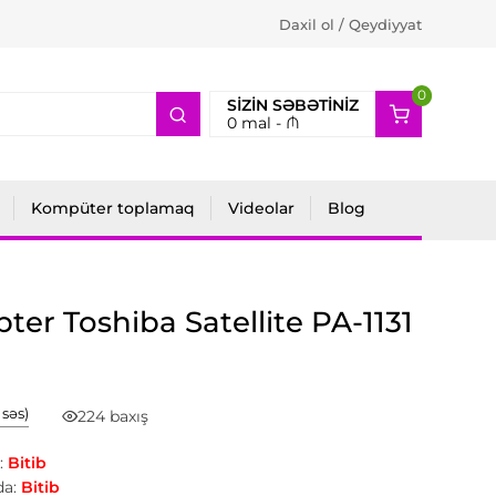
Daxil ol / Qeydiyyat
0
2
SIZIN SƏBƏTINIZ
0
mal -
₼
Kompüter toplamaq
Videolar
Blog
ter Toshiba Satellite PA-1131
1 səs)
224 baxış
:
Bitib
a:
Bitib