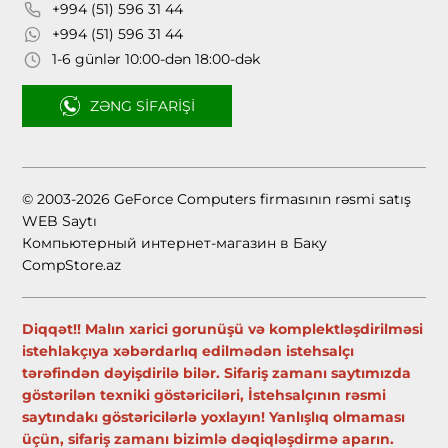
+994 (51) 596 31 44
+994 (51) 596 31 44
1-6 günlər 10:00-dən 18:00-dək
ZƏNG SIFARIŞI
© 2003-2026 GeForce Computers firmasının rəsmi satış
WEB Saytı
Компьютерный интернет-магазин в Баку
CompStore.az
Diqqət!! Malın xarici gorunüşü və komplektləşdirilməsi
istehlakçıya xəbərdarlıq edilmədən istehsalçı
tərəfindən dəyişdirilə bilər. Sifariş zamanı saytımızda
göstərilən texniki göstəriciləri, İstehsalçının rəsmi
saytındakı göstəricilərlə yoxlayın! Yanlışlıq olmaması
üçün, sifariş zamanı bizimlə dəqiqləşdirmə aparın.