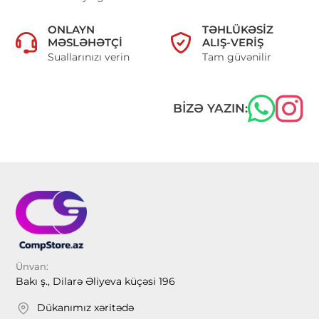
ONLAYN
TƏHLÜKƏSIZ
MƏSLƏHƏTÇI
ALIŞ-VERIŞ
Suallarınızı verin
Tam güvənilir
BIZƏ YAZIN:
Ünvan:
Bakı ş., Dilarə Əliyeva küçəsi 196
Dükanımız xəritədə