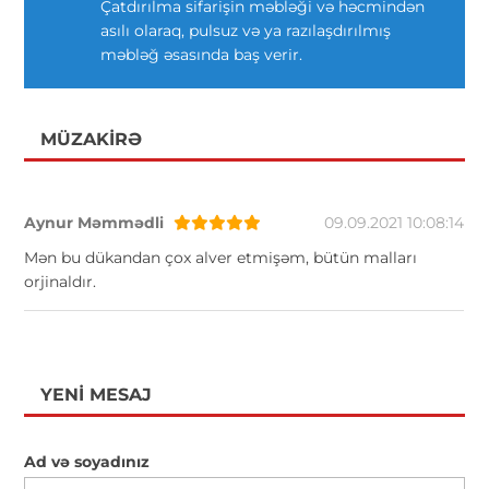
Çatdırılma sifarişin məbləği və həcmindən
asılı olaraq, pulsuz və ya razılaşdırılmış
məbləğ əsasında baş verir.
MÜZAKIRƏ
Aynur Məmmədli
09.09.2021 10:08:14
Mən bu dükandan çox alver etmişəm, bütün malları
orjinaldır.
YENI MESAJ
Ad və soyadınız