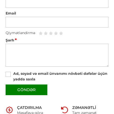
Email
Qiymətləndirmə
*
Şərh
Ad, soyad və email ünvanımı növbəti dəfələr üçün
yadda saxla
GÖNDƏR
ÇATDIRILMA
ZƏMANƏTLI
Məsafəyə görə
Tam zəmanət