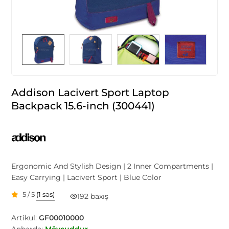
Addison Lacivert Sport Laptop
Backpack 15.6-inch (300441)
Ergonomic And Stylish Design | 2 Inner Compartments |
Easy Carrying | Lacivert Sport | Blue Color
5 / 5
(1 səs)
192 baxış
Artikul:
GF00010000
Anbarda:
Mövcuddur