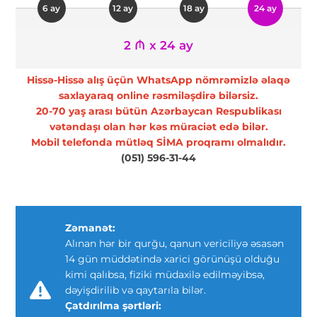
6 ay
12 ay
18 ay
24 ay
2 ₼ x 24 ay
Hissə-Hissə alış üçün WhatsApp nömrəmizlə əlaqə
saxlayaraq online rəsmiləşdirə bilərsiz.
20-70 yaş arası bütün Azərbaycan Respublikası
vətəndaşı olan hər kəs müraciət edə bilər.
Mobil telefonda mütləq SİMA proqramı olmalıdır.
(051) 596-31-44
Zəmanət:
Alınan hər bir qurğu, qanun vericiliyə əsasən
14 gün müddətində xarici görünüşü olduğu
kimi qalıbsa, fiziki müdaxilə edilməyibsə,
dəyişdirilib və qaytarıla bilər.
Çatdırılma şərtləri: