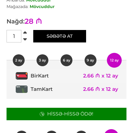
Mağazada:
Mövcuddur
28 ₼
Nağd:
SƏBƏTƏ AT
2 ay
3 ay
6 ay
9 ay
12 ay
2.66 ₼ x 12 ay
BirKart
TamKart
2.66 ₼ x 12 ay
HISSƏ-HISSƏ ÖDƏ!