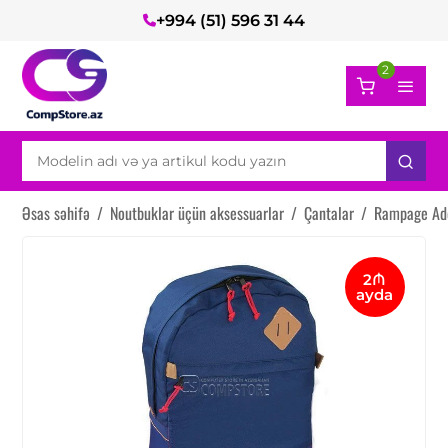
+994 (51) 596 31 44
2
Əsas səhifə
/
Noutbuklar üçün aksessuarlar
/
Çantalar
/
Rampage Ad
2₼
ayda