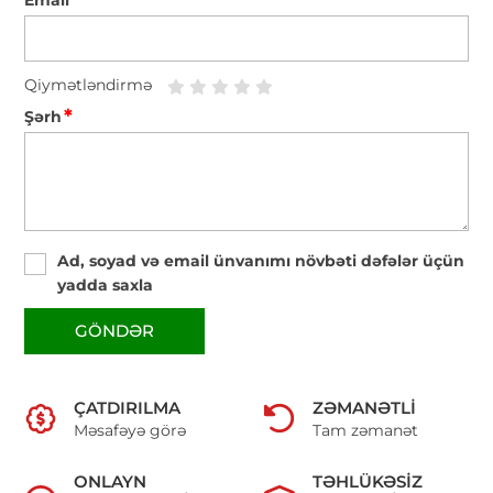
Qiymətləndirmə
*
Şərh
Ad, soyad və email ünvanımı növbəti dəfələr üçün
yadda saxla
GÖNDƏR
ÇATDIRILMA
ZƏMANƏTLI
Məsafəyə görə
Tam zəmanət
ONLAYN
TƏHLÜKƏSIZ