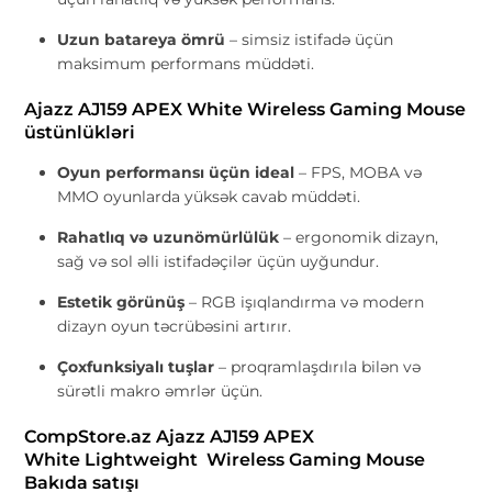
Uzun batareya ömrü
– simsiz istifadə üçün
maksimum performans müddəti.
Ajazz AJ159 APEX White Wireless Gaming Mouse
üstünlükləri
Oyun performansı üçün ideal
– FPS, MOBA və
MMO oyunlarda yüksək cavab müddəti.
Rahatlıq və uzunömürlülük
– ergonomik dizayn,
sağ və sol əlli istifadəçilər üçün uyğundur.
Estetik görünüş
– RGB işıqlandırma və modern
dizayn oyun təcrübəsini artırır.
Çoxfunksiyalı tuşlar
– proqramlaşdırıla bilən və
sürətli makro əmrlər üçün.
CompStore.az Ajazz AJ159 APEX
White Lightweight Wireless Gaming Mouse
Bakıda satışı