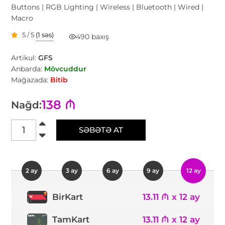
Buttons | RGB Lighting | Wireless | Bluetooth | Wired |
Macro
5 / 5
(1 səs)
490 baxış
Artikul:
GFS
Anbarda:
Mövcuddur
Mağazada:
Bitib
138 ₼
Nağd:
SƏBƏTƏ AT
2 ay
3 ay
6 ay
9 ay
12 ay
13.11 ₼ x 12 ay
BirKart
TamKart
13.11 ₼ x 12 ay