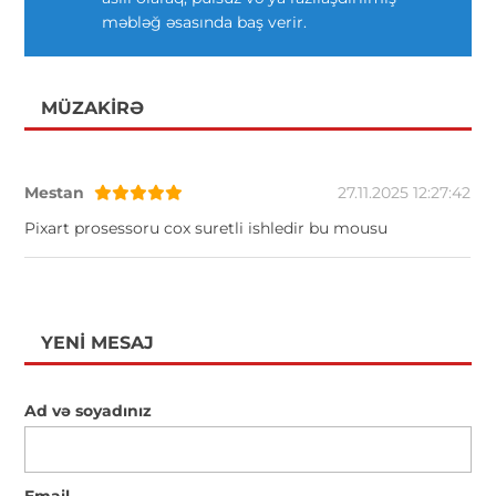
məbləğ əsasında baş verir.
MÜZAKIRƏ
Mestan
27.11.2025 12:27:42
Pixart prosessoru cox suretli ishledir bu mousu
YENI MESAJ
Ad və soyadınız
Email