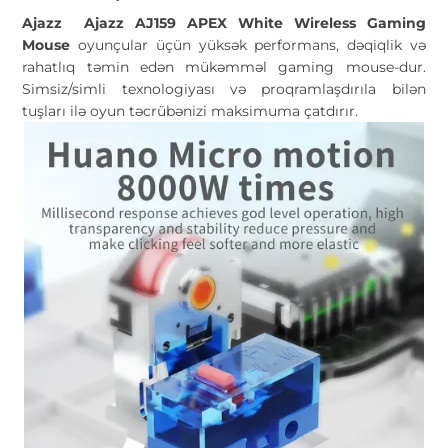
Ajazz Ajazz AJ159 APEX White Wireless Gaming
Mouse
oyunçular üçün yüksək performans, dəqiqlik və
rahatlıq təmin edən mükəmməl gaming mouse-dur.
Simsiz/simli texnologiyası və proqramlaşdırıla bilən
tuşları ilə oyun təcrübənizi maksimuma çatdırır.