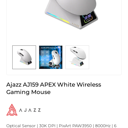
Ajazz AJ159 APEX White Wireless
Gaming Mouse
Optical Sensor | 30K DPI | PixArt PAW3950 | 8000Hz | 6