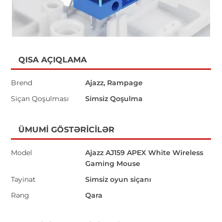
QISA AÇIQLAMA
Brend
Ajazz, Rampage
Siçan Qoşulması
Simsiz Qoşulma
ÜMUMI GÖSTƏRICILƏR
Model
Ajazz AJ159 APEX White Wireless
Gaming Mouse
Təyinat
Simsiz oyun siçanı
Rəng
Qara