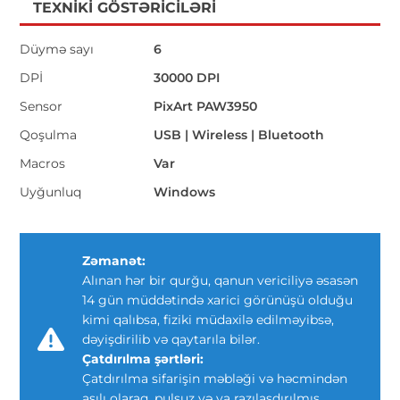
TEXNIKI GÖSTƏRICILƏRI
Düymə sayı
6
DPİ
30000 DPI
Sensor
PixArt PAW3950
Qoşulma
USB | Wireless | Bluetooth
Macros
Var
Uyğunluq
Windows
Zəmanət:
Alınan hər bir qurğu, qanun vericiliyə əsasən
14 gün müddətində xarici görünüşü olduğu
kimi qalıbsa, fiziki müdaxilə edilməyibsə,
dəyişdirilib və qaytarıla bilər.
Çatdırılma şərtləri:
Çatdırılma sifarişin məbləği və həcmindən
asılı olaraq, pulsuz və ya razılaşdırılmış