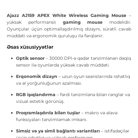
Ajazz AJ159 APEX White Wireless Gaming Mouse
–
yüksək performanslı
gaming mouse
modelidir.
Oyunçular üçün optimallaşdırılmış dizaynı, sürətli cavab
müddəti və ergonomik quruluşu ilə fərqlənir.
Əsas xüsusiyyətlər
Optik sensor
– 30000 DPI-ə qədər tənzimlənən dəqiq
sensor ilə oyunlarda yüksək cavab müddəti.
Erqonomik dizayn
– uzun oyun seanslarında rahatlıq
və əl yorğunluğunun azalması.
RGB işıqlandırma
– fərdi tənzimlənə bilən rənglər və
vizual estetik görünüş.
Proqramlaşdırıla bilən tuşlar
– makro və əlavə
funksiyaları tənzimləmək imkanı.
Simsiz və ya simli bağlantı variantları
– istifadəçilər
üçün rahatlıq və yüksək performans.