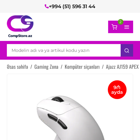
+994 (51) 596 31 44
2
Əsas səhifə
/
Gaming Zona
/
Kompüter siçanları
/
Ajazz AJ159 APEX
9₼
ayda