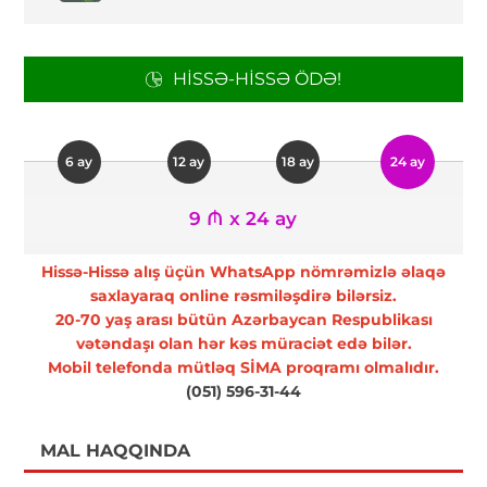
HISSƏ-HISSƏ ÖDƏ!
6 ay
12 ay
18 ay
24 ay
9 ₼ x 24 ay
Hissə-Hissə alış üçün WhatsApp nömrəmizlə əlaqə
saxlayaraq online rəsmiləşdirə bilərsiz.
20-70 yaş arası bütün Azərbaycan Respublikası
vətəndaşı olan hər kəs müraciət edə bilər.
Mobil telefonda mütləq SİMA proqramı olmalıdır.
(051) 596-31-44
MAL HAQQINDA