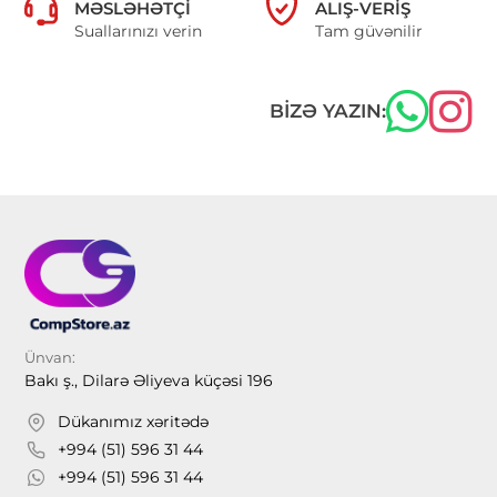
MƏSLƏHƏTÇI
ALIŞ-VERIŞ
Suallarınızı verin
Tam güvənilir
BIZƏ YAZIN:
Ünvan:
Bakı ş., Dilarə Əliyeva küçəsi 196
Dükanımız xəritədə
+994 (51) 596 31 44
+994 (51) 596 31 44