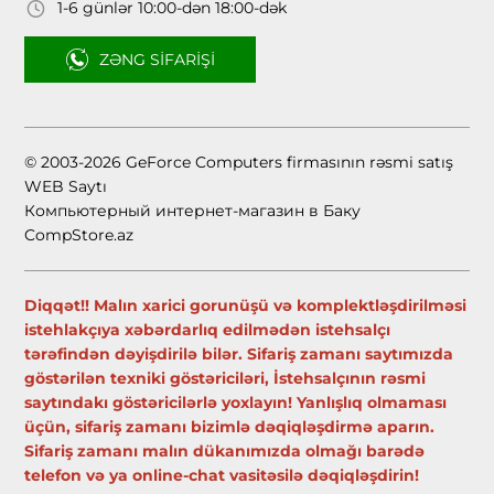
1-6 günlər 10:00-dən 18:00-dək
ZƏNG SIFARIŞI
© 2003-2026 GeForce Computers firmasının rəsmi satış
WEB Saytı
Компьютерный интернет-магазин в Баку
CompStore.az
Diqqət!! Malın xarici gorunüşü və komplektləşdirilməsi
istehlakçıya xəbərdarlıq edilmədən istehsalçı
tərəfindən dəyişdirilə bilər. Sifariş zamanı saytımızda
göstərilən texniki göstəriciləri, İstehsalçının rəsmi
saytındakı göstəricilərlə yoxlayın! Yanlışlıq olmaması
üçün, sifariş zamanı bizimlə dəqiqləşdirmə aparın.
Sifariş zamanı malın dükanımızda olmağı barədə
telefon və ya online-chat vasitəsilə dəqiqləşdirin!