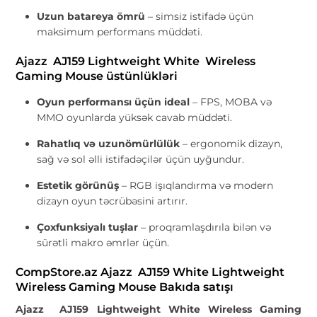
Uzun batareya ömrü
– simsiz istifadə üçün
maksimum performans müddəti.
Ajazz AJ159 Lightweight White Wireless
Gaming Mouse üstünlükləri
Oyun performansı üçün ideal
– FPS, MOBA və
MMO oyunlarda yüksək cavab müddəti.
Rahatlıq və uzunömürlülük
– ergonomik dizayn,
sağ və sol əlli istifadəçilər üçün uyğundur.
Estetik görünüş
– RGB işıqlandırma və modern
dizayn oyun təcrübəsini artırır.
Çoxfunksiyalı tuşlar
– proqramlaşdırıla bilən və
sürətli makro əmrlər üçün.
CompStore.az Ajazz AJ159 White Lightweight
Wireless Gaming Mouse Bakıda satışı
Ajazz AJ159 Lightweight White Wireless Gaming