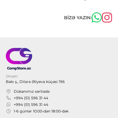
BIZƏ YAZIN:
Ünvan:
Bakı ş., Dilarə Əliyeva küçəsi 196
Dükanımız xəritədə
+994 (51) 596 31 44
+994 (51) 596 31 44
1-6 günlər 10:00-dən 18:00-dək