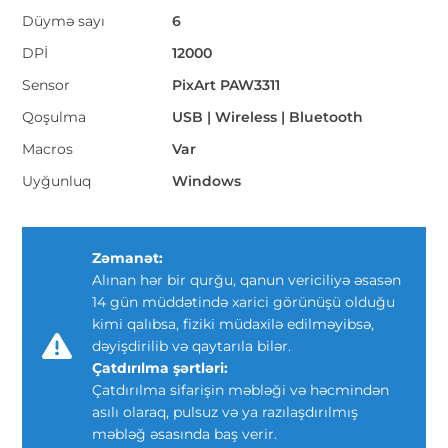
Düymə sayı
6
DPİ
12000
Sensor
PixArt PAW3311
Qoşulma
USB | Wireless | Bluetooth
Macros
Var
Uyğunluq
Windows
Zəmanət:
Alınan hər bir qurğu, qanun vericiliyə əsasən
14 gün müddətində xarici görünüşü olduğu
kimi qalıbsa, fiziki müdaxilə edilməyibsə,
dəyişdirilib və qaytarıla bilər.
Çatdırılma şərtləri:
Çatdırılma sifarişin məbləği və həcmindən
asılı olaraq, pulsuz və ya razılaşdırılmış
məbləğ əsasında baş verir.