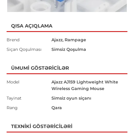
QISA AÇIQLAMA
Brend
Ajazz, Rampage
Siçan Qoşulması
Simsiz Qoşulma
ÜMUMI GÖSTƏRICILƏR
Model
Ajazz AJ159 Lightweight White
Wireless Gaming Mouse
Təyinat
Simsiz oyun siçanı
Rəng
Qara
TEXNIKI GÖSTƏRICILƏRI