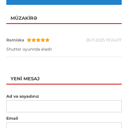
MÜZAKIRƏ
Ramiska
26.11.2025 19:24:07
Shutter oyunnda eladir
YENI MESAJ
Ad və soyadınız
Email