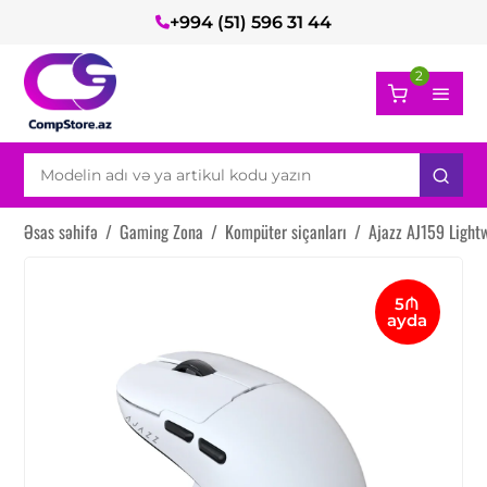
+994 (51) 596 31 44
2
Əsas səhifə
/
Gaming Zona
/
Kompüter siçanları
/
Ajazz AJ159 Ligh
5₼
ayda