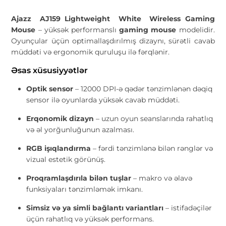
Ajazz AJ159 Lightweight White Wireless Gaming
Mouse
– yüksək performanslı
gaming mouse
modelidir.
Oyunçular üçün optimallaşdırılmış dizaynı, sürətli cavab
müddəti və ergonomik quruluşu ilə fərqlənir.
Əsas xüsusiyyətlər
Optik sensor
– 12000 DPI-ə qədər tənzimlənən dəqiq
sensor ilə oyunlarda yüksək cavab müddəti.
Erqonomik dizayn
– uzun oyun seanslarında rahatlıq
və əl yorğunluğunun azalması.
RGB işıqlandırma
– fərdi tənzimlənə bilən rənglər və
vizual estetik görünüş.
Proqramlaşdırıla bilən tuşlar
– makro və əlavə
funksiyaları tənzimləmək imkanı.
Simsiz və ya simli bağlantı variantları
– istifadəçilər
üçün rahatlıq və yüksək performans.