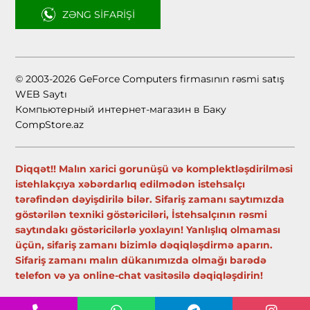
ZƏNG SIFARIŞI
© 2003-2026 GeForce Computers firmasının rəsmi satış
WEB Saytı
Компьютерный интернет-магазин в Баку
CompStore.az
Diqqət!! Malın xarici gorunüşü və komplektləşdirilməsi
istehlakçıya xəbərdarlıq edilmədən istehsalçı
tərəfindən dəyişdirilə bilər. Sifariş zamanı saytımızda
göstərilən texniki göstəriciləri, İstehsalçının rəsmi
saytındakı göstəricilərlə yoxlayın! Yanlışlıq olmaması
üçün, sifariş zamanı bizimlə dəqiqləşdirmə aparın.
Sifariş zamanı malın dükanımızda olmağı barədə
telefon və ya online-chat vasitəsilə dəqiqləşdirin!