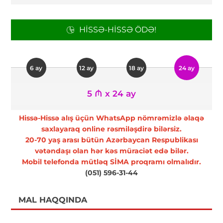
HISSƏ-HISSƏ ÖDƏ!
6 ay
12 ay
18 ay
24 ay
5 ₼ x 24 ay
Hissə-Hissə alış üçün WhatsApp nömrəmizlə əlaqə
saxlayaraq online rəsmiləşdirə bilərsiz.
20-70 yaş arası bütün Azərbaycan Respublikası
vətəndaşı olan hər kəs müraciət edə bilər.
Mobil telefonda mütləq SİMA proqramı olmalıdır.
(051) 596-31-44
MAL HAQQINDA