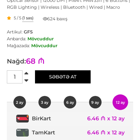
Optical Sensor | 12000 DPI | PixArt PAW3311 | 6 Buttons |
RGB Lighting | Wireless | Bluetooth | Wired | Macro
5 / 5
(1 səs)
624 baxış
Artikul:
GFS
Anbarda:
Mövcuddur
Mağazada:
Mövcuddur
68 ₼
Nağd:
SƏBƏTƏ AT
2 ay
3 ay
6 ay
9 ay
12 ay
6.46 ₼ x 12 ay
BirKart
TamKart
6.46 ₼ x 12 ay