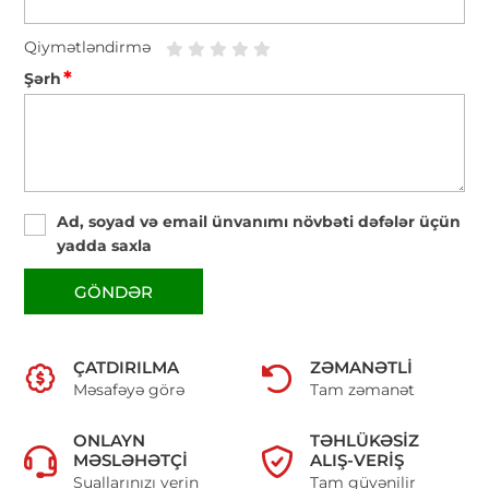
Qiymətləndirmə
*
Şərh
Ad, soyad və email ünvanımı növbəti dəfələr üçün
yadda saxla
GÖNDƏR
ÇATDIRILMA
ZƏMANƏTLI
Məsafəyə görə
Tam zəmanət
ONLAYN
TƏHLÜKƏSIZ
MƏSLƏHƏTÇI
ALIŞ-VERIŞ
Suallarınızı verin
Tam güvənilir