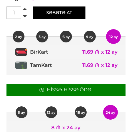
SƏBƏTƏ AT
2 ay
3 ay
6 ay
9 ay
12 ay
11.69 ₼ x 12 ay
BirKart
TamKart
11.69 ₼ x 12 ay
HISSƏ-HISSƏ ÖDƏ!
6 ay
12 ay
18 ay
24 ay
8 ₼ x 24 ay