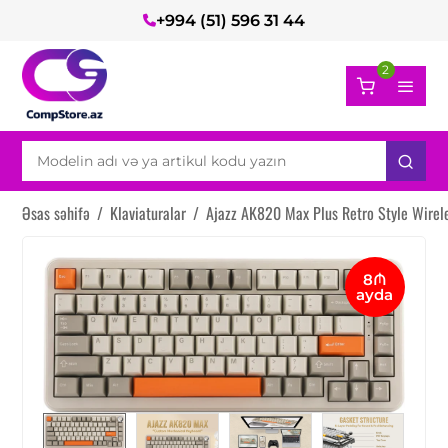
+994 (51) 596 31 44
2
Əsas səhifə
/
Klaviaturalar
/
Ajazz AK820 Max Plus Retro Style Wirel
8₼
ayda