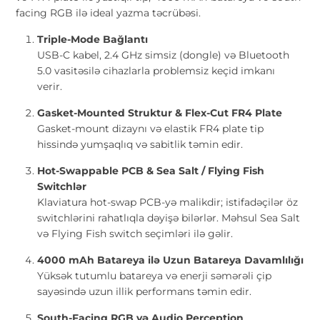
facing RGB ilə ideal yazma təcrübəsi.
Triple-Mode Bağlantı
USB-C kabel, 2.4 GHz simsiz (dongle) və Bluetooth
5.0 vasitəsilə cihazlarla problemsiz keçid imkanı
verir.
Gasket-Mounted Struktur & Flex-Cut FR4 Plate
Gasket-mount dizaynı və elastik FR4 plate tip
hissində yumşaqlıq və sabitlik təmin edir.
Hot-Swappable PCB & Sea Salt / Flying Fish
Switchlər
Klaviatura hot-swap PCB-yə malikdir; istifadəçilər öz
switchlərini rahatlıqla dəyişə bilərlər. Məhsul Sea Salt
və Flying Fish switch seçimləri ilə gəlir.
4000 mAh Batareya ilə Uzun Batareya Davamlılığı
Yüksək tutumlu batareya və enerji səmərəli çip
sayəsində uzun illik performans təmin edir.
South-Facing RGB və Audio Perception