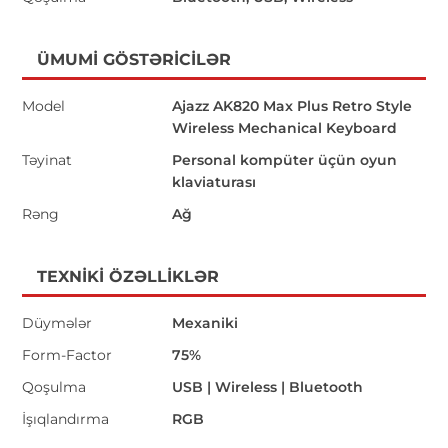
ÜMUMI GÖSTƏRICILƏR
Model
Ajazz AK820 Max Plus Retro Style
Wireless Mechanical Keyboard
Təyinat
Personal kompüter üçün oyun
klaviaturası
Rəng
Ağ
TEXNIKI ÖZƏLLIKLƏR
Düymələr
Mexaniki
Form-Factor
75%
Qoşulma
USB | Wireless | Bluetooth
İşıqlandırma
RGB