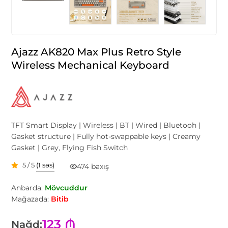
Ajazz AK820 Max Plus Retro Style
Wireless Mechanical Keyboard
TFT Smart Display | Wireless | BT | Wired | Bluetooh |
Gasket structure | Fully hot-swappable keys | Creamy
Gasket | Grey, Flying Fish Switch
5 / 5
(1 səs)
474 baxış
Anbarda:
Mövcuddur
Mağazada:
Bitib
123 ₼
Nağd: