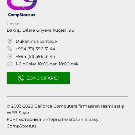
Ünvan:
Bakı ş., Dilarə Əliyeva küçəsi 196
Dükanımız xəritədə
+994 (51) 596 31 44
+994 (51) 596 31 44
1-6 günlər 10:00-dən 18:00-dək
ZƏNG SIFARIŞI
© 2003-2026 GeForce Computers firmasının rəsmi satış
WEB Saytı
Компьютерный интернет-магазин в Баку
CompStore.az