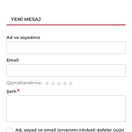
YENI MESAJ
Ad və soyadınız
Email
Qiymətləndirmə
*
Şərh
Ad, soyad və email ünvanımı növbəti dəfələr üçün