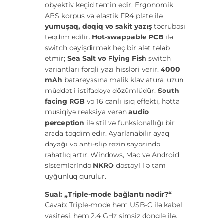
obyektiv keçid təmin edir. Ergonomik
ABS korpus və elastik FR4 plate ilə
yumuşaq, dəqiq və sakit yazış
təcrübəsi
təqdim edilir.
Hot-swappable PCB
ilə
switch dəyişdirmək heç bir alət tələb
etmir;
Sea Salt və Flying Fish
switch
variantları fərqli yazı hissləri verir.
4000
mAh
batareyasına malik klaviatura, uzun
müddətli istifadəyə dözümlüdür.
South-
facing RGB
və 16 canlı işıq effekti, hətta
musiqiyə reaksiya verən
audio
perception
ilə stil və funksionallığı bir
arada təqdim edir. Ayarlanabilir ayaq
dayağı və anti-slip rezin sayəsində
rahatlıq artır. Windows, Mac və Android
sistemlərində
NKRO
dəstəyi ilə tam
uyğunluq qurulur.
Sual: „Triple-mode bağlantı nədir?“
Cavab: Triple-mode həm USB-C ilə kabel
vasitəsi, həm 2.4 GHz simsiz dongle ilə,