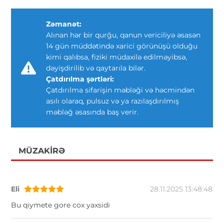
Zəmanət:
Alınan hər bir qurğu, qanun vericiliyə əsasən
14 gün müddətində xarici görünüşü olduğu
kimi qalıbsa, fiziki müdaxilə edilməyibsə,
dəyişdirilib və qaytarıla bilər.
Çatdırılma şərtləri:
Çatdırılma sifarişin məbləği və həcmindən
asılı olaraq, pulsuz və ya razılaşdırılmış
məbləğ əsasında baş verir.
MÜZAKIRƏ
Eli
28.11.2025 13:48:48
Bu qiymete gore cox yaxsidi