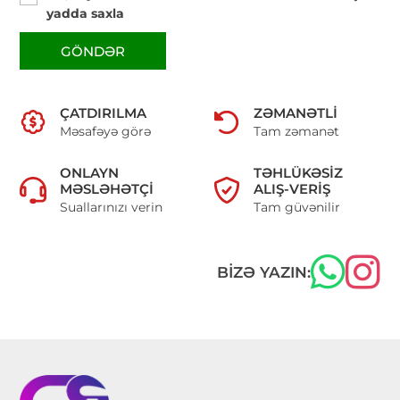
yadda saxla
GÖNDƏR
ÇATDIRILMA
ZƏMANƏTLI
Məsafəyə görə
Tam zəmanət
ONLAYN
TƏHLÜKƏSIZ
MƏSLƏHƏTÇI
ALIŞ-VERIŞ
Suallarınızı verin
Tam güvənilir
BIZƏ YAZIN: