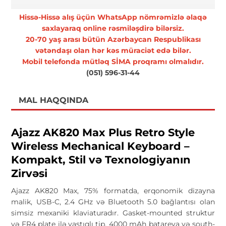
Hissə-Hissə alış üçün WhatsApp nömrəmizlə əlaqə
saxlayaraq online rəsmiləşdirə bilərsiz.
20-70 yaş arası bütün Azərbaycan Respublikası
vətəndaşı olan hər kəs müraciət edə bilər.
Mobil telefonda mütləq SİMA proqramı olmalıdır.
(051) 596-31-44
MAL HAQQINDA
Ajazz AK820 Max Plus Retro Style
Wireless Mechanical Keyboard –
Kompakt, Stil və Texnologiyanın
Zirvəsi
Ajazz AK820 Max, 75% formatda, erqonomik dizayna
malik, USB-C, 2.4 GHz və Bluetooth 5.0 bağlantısı olan
simsiz mexaniki klaviaturadır. Gasket-mounted struktur
və FR4 plate ilə yastıqlı tip, 4000 mAh batareya və south-