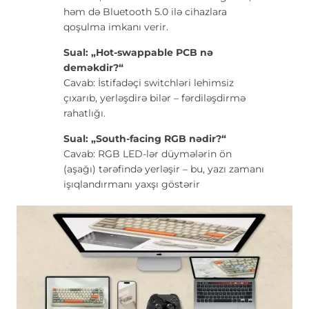
həm də Bluetooth 5.0 ilə cihazlara
qoşulma imkanı verir.
Sual: „Hot-swappable PCB nə
deməkdir?“
Cavab: İstifadəçi switchləri lehimsiz
çıxarıb, yerləşdirə bilər – fərdiləşdirmə
rahatlığı.
Sual: „South-facing RGB nədir?“
Cavab: RGB LED-lər düymələrin ön
(aşağı) tərəfində yerləşir – bu, yazı zamanı
işıqlandırmanı yaxşı göstərir