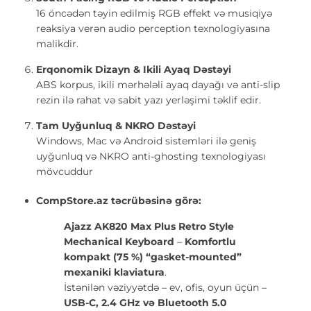
16 öncədən təyin edilmiş RGB effekt və musiqiyə
reaksiya verən audio perception texnologiyasına
malikdir.
Erqonomik Dizayn & Ikili Ayaq Dəstəyi
ABS korpus, ikili mərhələli ayaq dayağı və anti-slip
rezin ilə rahat və sabit yazı yerləşimi təklif edir.
Tam Uyğunluq & NKRO Dəstəyi
Windows, Mac və Android sistemləri ilə geniş
uyğunluq və NKRO anti-ghosting texnologiyası
mövcuddur
CompStore.az təcrübəsinə görə
:
Ajazz AK820 Max Plus Retro Style
Mechanical Keyboard
–
Komfortlu‌
kompakt (75 %) “gasket-mounted”
mexaniki klaviatura
.
İstənilən vəziyyətdə – ev, ofis, oyun üçün –
USB-C, 2.4 GHz və Bluetooth 5.0