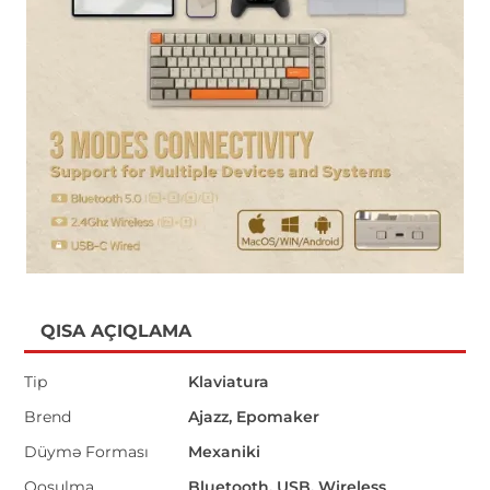
QISA AÇIQLAMA
Tip
Klaviatura
Brend
Ajazz, Epomaker
Düymə Forması
Mexaniki
Qoşulma
Bluetooth, USB, Wireless