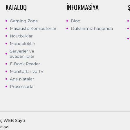
KATALOQ
İNFORMASIYA
Gaming Zona
Blog
Masaüstü Kompüterlər
Dükanımız haqqında
Noutbuklar
Monobloklar
Serverlər və
avadanlıqlar
E-Book Reader
Monitorlar və TV
Ana platalar
Prosessorlar
ış WEB Saytı
e.az