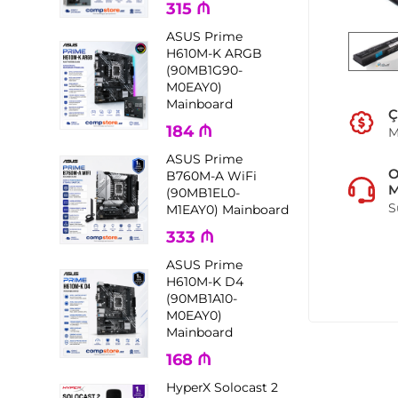
315
₼
ASUS Prime
H610M-K ARGB
(90MB1G90-
M0EAY0)
Mainboard
Ç
184
₼
M
ASUS Prime
B760M-A WiFi
M
(90MB1EL0-
S
M1EAY0) Mainboard
333
₼
ASUS Prime
H610M-K D4
(90MB1A10-
M0EAY0)
Mainboard
168
₼
HyperX Solocast 2