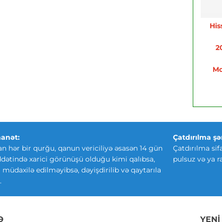
His
2
Mo
anət:
Çatdırılma şər
an hər bir qurğu, qanun vericiliyə əsasən 14 gün
Çatdırılma sif
ətində xarici görünüşü olduğu kimi qalıbsa,
pulsuz və ya r
ki müdaxilə edilməyibsə, dəyişdirilib və qaytarıla
.
Ə
YENI