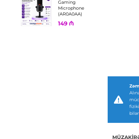
Gaming
Microphone
(AR0A0AA)
149
₼
Zəm
Alın
müdd
fizi
bilər
MÜZAKIR