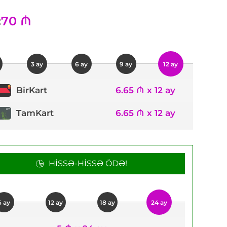
70 ₼
:
3 ay
6 ay
9 ay
12 ay
6.65 ₼ x 12 ay
BirKart
TamKart
6.65 ₼ x 12 ay
HISSƏ-HISSƏ ÖDƏ!
6 ay
12 ay
18 ay
24 ay