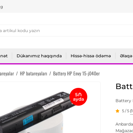
ng
anət
Dükanımız haqqında
Hissə-hissə ödəmə
Əlaqə
areyalar
/
HP batareyaları
/
Battery HP Envy 15-j040er
Batt
5₼
ayda
Battery 
5 / 5
(
Anbarda
Mağazad