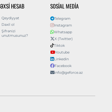
ŞƏXSI HESAB
SOSIAL MEDIA
Qeydiyyat
Telegram
Daxil ol
Instagram
Şifrənizi
Whatsapp
unutmusunuz?
X (Twitter)
Tiktok
Youtube
Linkedin
Facebook
info@geforce.az