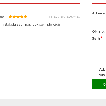
Ad və s
dli
19.04.2015 04:48:04
in Bakıda satılması çox sevindiricidir.
Qiymətl
*
Şərh
Ad,
yad
G