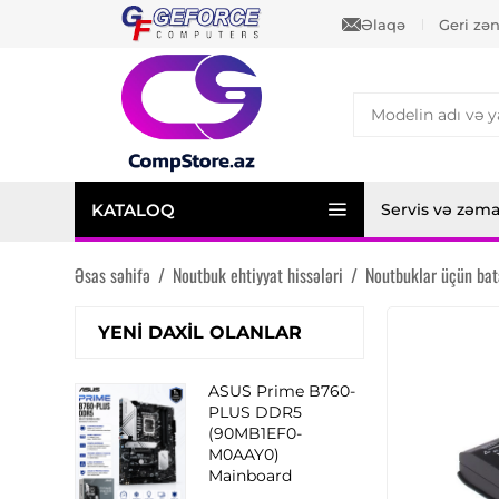
Əlaqə
Geri zə
KATALOQ
Servis və zəm
Əsas səhifə
/
Noutbuk ehtiyyat hissələri
/
Noutbuklar üçün bat
YENI DAXIL OLANLAR
ASUS Prime B760-
PLUS DDR5
(90MB1EF0-
M0AAY0)
Mainboard