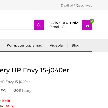
Daxil ol / Qeydiyyat
0
2
SIZIN SƏBƏTINIZ
0
mal -
₼
Kompüter toplamaq
Videolar
Blog
ery HP Envy 15-j040er
HP Envy 15-j040er
1 səs)
211 baxış
:
Bitib
a:
Bitib