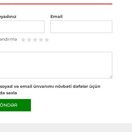
oyadınız
Email
əndirmə
 soyad və email ünvanımı növbəti dəfələr üçün
da saxla
ÖNDƏR