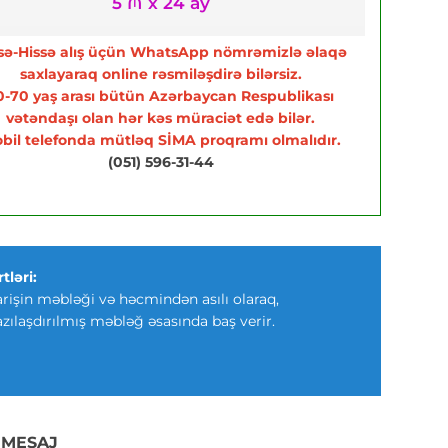
5 ₼ x 24 ay
sə-Hissə alış üçün WhatsApp nömrəmizlə əlaqə
saxlayaraq online rəsmiləşdirə bilərsiz.
0-70 yaş arası bütün Azərbaycan Respublikası
vətəndaşı olan hər kəs müraciət edə bilər.
bil telefonda mütləq SİMA proqramı olmalıdır.
(051) 596-31-44
tləri:
arişin məbləği və həcmindən asılı olaraq,
azılaşdırılmış məbləğ əsasında baş verir.
 MESAJ