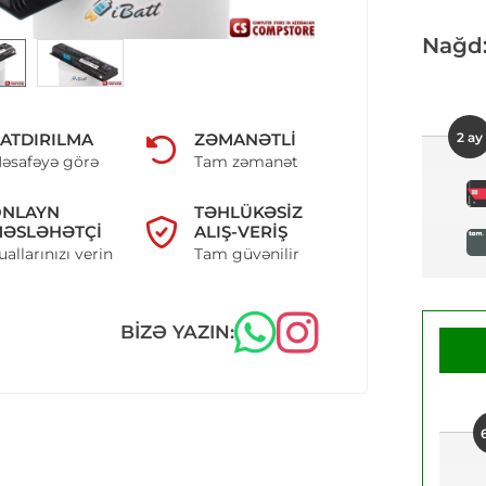
Nağd
ATDIRILMA
ZƏMANƏTLI
2 ay
əsafəyə görə
Tam zəmanət
ONLAYN
TƏHLÜKƏSIZ
ƏSLƏHƏTÇI
ALIŞ-VERIŞ
uallarınızı verin
Tam güvənilir
BIZƏ YAZIN: