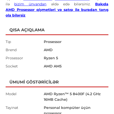
ilə
bizim ünvandan
əldə edə bilərsiniz.
Bakıda
AMD Prosessor qiymetləri və satışı ilə buradan tanış
ola bilərsiz
QISA AÇIQLAMA
Tip
Prosessor
Brend
AMD
Prosessor
Ryzen 5
Socket
AMD AM5
ÜMUMI GÖSTƏRICILƏR
Model
AMD Ryzen™ 5 8400F (4.2 GHz
16MB Cache)
Təyinat
Personal kompüter üçün
prosessor