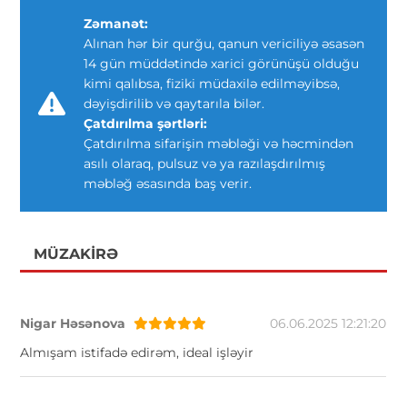
Zəmanət:
Alınan hər bir qurğu, qanun vericiliyə əsasən
14 gün müddətində xarici görünüşü olduğu
kimi qalıbsa, fiziki müdaxilə edilməyibsə,
dəyişdirilib və qaytarıla bilər.
Çatdırılma şərtləri:
Çatdırılma sifarişin məbləği və həcmindən
asılı olaraq, pulsuz və ya razılaşdırılmış
məbləğ əsasında baş verir.
MÜZAKIRƏ
Nigar Həsənova
06.06.2025 12:21:20
Almışam istifadə edirəm, ideal işləyir