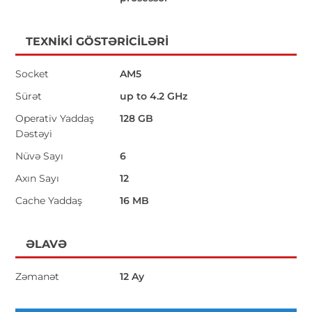
TEXNIKI GÖSTƏRICILƏRI
Socket
AM5
Sürət
up to 4.2 GHz
Operativ Yaddaş
128 GB
Dəstəyi
Nüvə Sayı
6
Axın Sayı
12
Cache Yaddaş
16 MB
ƏLAVƏ
Zəmanət
12 Ay