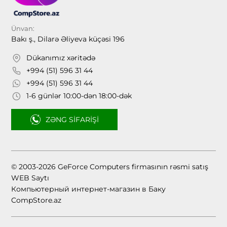
Ünvan:
Bakı ş., Dilarə Əliyeva küçəsi 196
Dükanımız xəritədə
+994 (51) 596 31 44
+994 (51) 596 31 44
1-6 günlər 10:00-dən 18:00-dək
ZƏNG SIFARIŞI
© 2003-2026 GeForce Computers firmasının rəsmi satış
WEB Saytı
Компьютерный интернет-магазин в Баку
CompStore.az