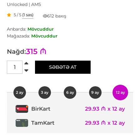
Unlocked | AM5
5 / 5
(1 səs)
612 baxış
Anbarda:
Mövcuddur
Mağazada:
Mövcuddur
315 ₼
Nağd:
SƏBƏTƏ AT
2 ay
3 ay
6 ay
9 ay
12 ay
29.93 ₼ x 12 ay
BirKart
TamKart
29.93 ₼ x 12 ay