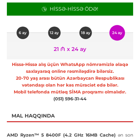
HISSƏ-HISSƏ ÖDƏ!
6 ay
12 ay
18 ay
24 ay
21 ₼ x 24 ay
Hissə-Hissə alış üçün WhatsApp nömrəmizlə əlaqə
saxlayaraq online rəsmiləşdirə bilərsiz.
20-70 yaş arası bütün Azərbaycan Respublikası
vətəndaşı olan hər kəs müraciət edə bilər.
Mobil telefonda mütləq SİMA proqramı olmalıdır.
(051) 596-31-44
MAL HAQQINDA
AMD Ryzen™ 5 8400F (4.2 GHz 16MB Cache)
ən son