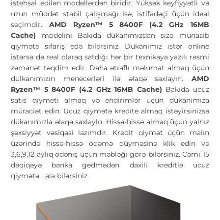
istehsal edilən modellərdən biridir. Yüksək keyfiyyətli və
uzun müddət stabil çalışmağı isə, istifadəçi üçün ideal
seçimdir.
AMD Ryzen™ 5 8400F (4.2 GHz 16MB
Cache)
modelini Bakıda dükanımızdan sizə münasib
qiymətə sifariş edə bilərsiniz. Dükanımız istər online
istərsə də real olaraq satdığı hər bir texnikaya yazılı rəsmi
zəmanət təqdim edir. Daha ətraflı məlumat almaq üçün
dülkanımızın menecerləri ilə əlaqə saxlayın.
AMD
Ryzen™ 5 8400F (4.2 GHz 16MB Cache)
Bakıda ucuz
satis qiymeti almaq və endirimlər üçün dükanımıza
müraciət edin. Ucuz qiymətə kredite almaq istəyirsinizsə
dükanımızla əlaqə saxlayln. Hissə-hissə almaq üçün yalnız
şəxsiyyət vəsiqəsi lazımdır. Kredit qiymət üçün malın
üzərində hissə-hissə ödəmə düyməsinə klik edin və
3,6,9,12 aylıq ödəniş üçün məbləği görə bilərsiniz. Cəmi 15
dəqiqəyə banka gedmədən daxili kreditlə ucuz
qiymətə
ala bilərsiniz