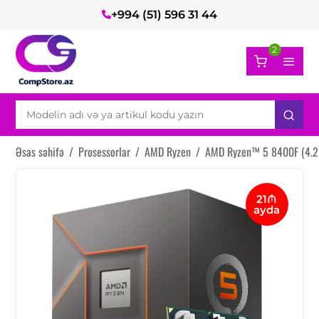
+994 (51) 596 31 44
2
Əsas səhifə
/
Prosessorlar
/
AMD Ryzen
/
AMD Ryzen™ 5 8400F (4.2
21₼
ayda