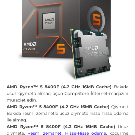
AMD Ryzen™ 5 8400F (4.2 GHz 16MB Cache)
Bakıda
ucuz qiymətə almaq üçün CompStore İnternet-maqazini
müraciət edin.
AMD Ryzen™ 5 8400F (4.2 GHz 16MB Cache)
Qiymeti
Bakıda rəsmi zəmanətlə ucuz qiymətə hissə hissə ödəmə
ilə almaq.
AMD Ryzen™ 5 8400F (4.2 GHz 16MB Cache)
Ucuz
qiymətə,
Rəsmi zəmanət
,
Hissə-Hissə ödəmə
, köçürmə