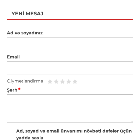
YENI MESAJ
Ad və soyadınız
Email
Qiymətləndirmə
*
Şərh
Ad, soyad və email ünvanımı növbəti dəfələr üçün
yadda saxla