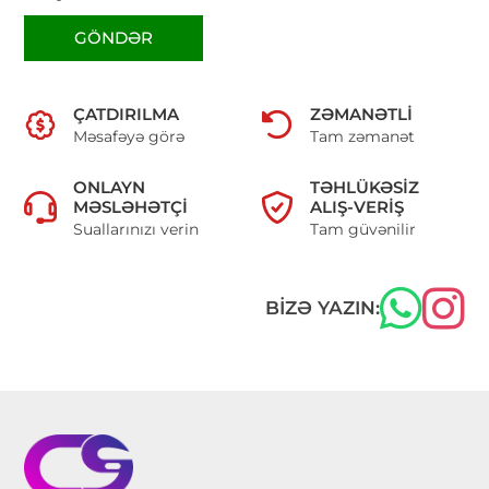
GÖNDƏR
ÇATDIRILMA
ZƏMANƏTLI
Məsafəyə görə
Tam zəmanət
ONLAYN
TƏHLÜKƏSIZ
MƏSLƏHƏTÇI
ALIŞ-VERIŞ
Suallarınızı verin
Tam güvənilir
BIZƏ YAZIN: