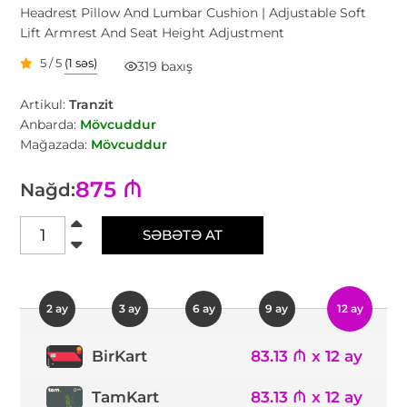
Headrest Pillow And Lumbar Cushion | Adjustable Soft
Lift Armrest And Seat Height Adjustment
5 / 5
(1 səs)
319 baxış
Artikul:
Tranzit
Anbarda:
Mövcuddur
Mağazada:
Mövcuddur
875 ₼
Nağd:
SƏBƏTƏ AT
2 ay
3 ay
6 ay
9 ay
12 ay
83.13 ₼ x 12 ay
BirKart
TamKart
83.13 ₼ x 12 ay