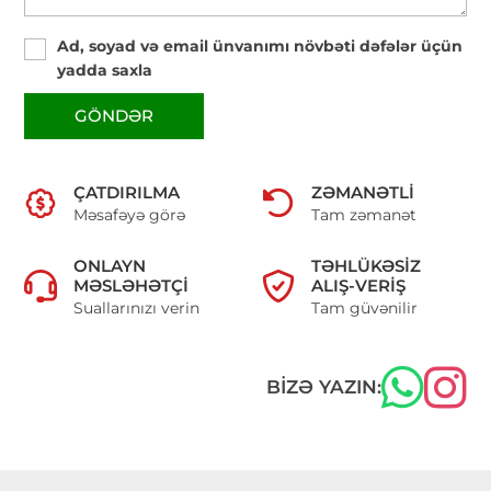
Ad, soyad və email ünvanımı növbəti dəfələr üçün
yadda saxla
GÖNDƏR
ÇATDIRILMA
ZƏMANƏTLI
Məsafəyə görə
Tam zəmanət
ONLAYN
TƏHLÜKƏSIZ
MƏSLƏHƏTÇI
ALIŞ-VERIŞ
Suallarınızı verin
Tam güvənilir
BIZƏ YAZIN: