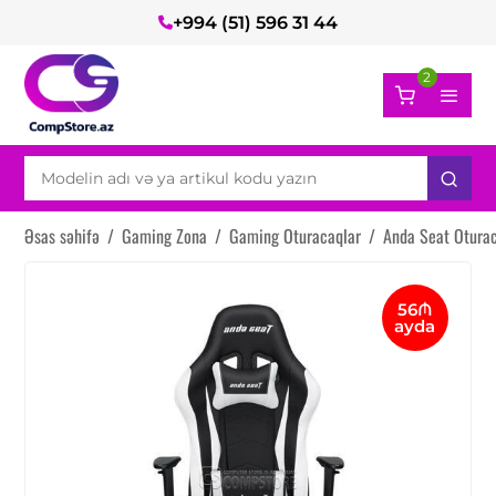
+994 (51) 596 31 44
2
Əsas səhifə
/
Gaming Zona
/
Gaming Oturacaqlar
/
Anda Seat Oturac
56₼
ayda