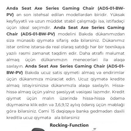
Anda Seat Axe Series Gaming Chair (AD5-01-BW-
PV)
ən son istehsal edilən modellərdən biridir. Yüksək
keyfiyyətli və uzun müddət stabil çalışmağı isə, istifadəçi
üçün ideal seçimdir.
Anda Seat Axe Series Gaming
Chair (AD5-01-BW-PV)
modelini Bakıda dükanımızdan
sizə münasib qiymətə sifariş edə bilərsiniz. Dükanımız
istər online istərsə də real olaraq satdığı hər bir texnikaya
yazılı rəsmi zəmanət təqdim edir. Daha ətraflı məlumat
almaq üçün dülkanımızın menecerləri ilə əlaqə
saxlayın.
Anda Seat Axe Series Gaming Chair (AD5-01-
BW-PV)
Bakıda ucuz satis qiymeti almaq və endirimlər
üçün dükanımıza müraciət edin. Ucuz qiymətə kredite
almaq istəyirsinizsə dükanımızla əlaqə saxlayln. Hissə-
hissə almaq üçün yalnız şəxsiyyət vəsiqəsi lazımdır. Kredit
qiymət üçün malın üzərində hissə-hissə ödəmə
düyməsinə klik edin və 3,6,9,12 aylıq ödəniş üçün məbləği
görə bilərsiniz. Cəmi 15 dəqiqəyə banka gedmədən daxili
kreditlə ucuz qiymətə
ala bilərsiniz