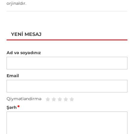
orjinaldır.
YENI MESAJ
Ad və soyadınız
Email
Qiymətləndirmə
*
Şərh