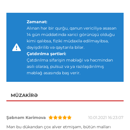
Zəmanət:
Alınan hər bir qurğu, qanun vericiliyə əsasən
14 gün müddətində xarici görünüşü olduğu
kimi qalıbsa, fiziki müdaxilə edilməyibsə,
dəyişdirilib və qaytarıla bilər.
Çatdırılma şərtləri:
Çatdırılma sifarişin məbləği və həcmindən
asılı olaraq, pulsuz və ya razılaşdırılmış
məbləğ əsasında baş verir.
MÜZAKIRƏ
Şəbnəm Kərimova
10.01.2021 16:23:07
Mən bu dükandan çox alver etmişəm, bütün malları