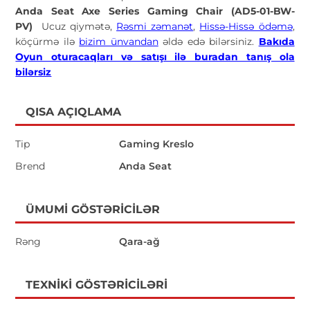
Anda Seat Axe Series Gaming Chair (AD5-01-BW-
PV)
Ucuz qiymətə,
Rəsmi zəmanət
,
Hissə-Hissə ödəmə
,
köçürmə ilə
bizim ünvandan
əldə edə bilərsiniz.
Bakıda
Oyun oturacaqları və satışı ilə buradan tanış ola
bilərsiz
QISA AÇIQLAMA
Tip
Gaming Kreslo
Brend
Anda Seat
ÜMUMI GÖSTƏRICILƏR
Rəng
Qara-ağ
TEXNIKI GÖSTƏRICILƏRI