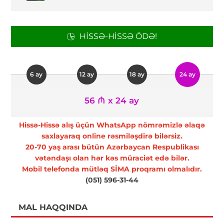
HISSƏ-HISSƏ ÖDƏ!
6 ay
12 ay
18 ay
24 ay
56 ₼ x 24 ay
Hissə-Hissə alış üçün WhatsApp nömrəmizlə əlaqə
saxlayaraq online rəsmiləşdirə bilərsiz.
20-70 yaş arası bütün Azərbaycan Respublikası
vətəndaşı olan hər kəs müraciət edə bilər.
Mobil telefonda mütləq SİMA proqramı olmalıdır.
(051) 596-31-44
MAL HAQQINDA