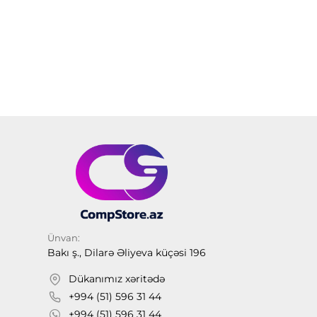
Ünvan:
Bakı ş., Dilarə Əliyeva küçəsi 196
Dükanımız xəritədə
+994 (51) 596 31 44
+994 (51) 596 31 44