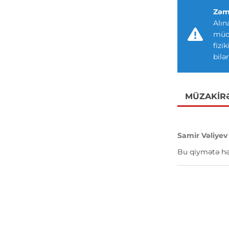
Zəm
Alın
müdd
fizi
bilər
MÜZAKIR
Samir Vəliyev
Bu qiymətə hə