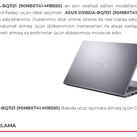
-BQ1121 (90NB0T41-M18550)
ən son istehsal edilən modellərd
 istifadəçi üçün ideal seçimdir.
ASUS D515DA-BQ1121 (90NB0T41
ş edə bilərsiniz. Dükanımız istər online istərsə də real olaraq sa
məlumat almaq üçün dülkanımızın menecerləri ilə əlaqə saxla
ymeti almaq və endirimlər üçün dükanımıza müraciət edin.
BQ1121 (90NB0T41-M18550)
Bakıda ucuz qiymətə almaq üçün C
QLAMA