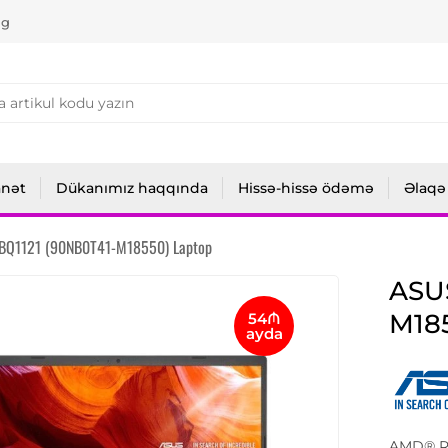
ng
anət
Dükanımız haqqında
Hissə-hissə ödəmə
Əlaqə
BQ1121 (90NB0T41-M18550) Laptop
ASU
M18
54₼
ayda
AMD® Ry