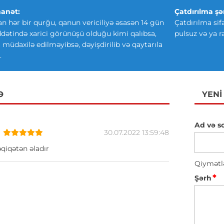
anət:
Çatdırılma şər
an hər bir qurğu, qanun vericiliyə əsasən 14 gün
Çatdırılma sif
ətində xarici görünüşü olduğu kimi qalıbsa,
pulsuz və ya r
ki müdaxilə edilməyibsə, dəyişdirilib və qaytarıla
.
Ə
YENI
Ad və s
30.07.2022 13:59:48
qiqətən əladır
Qiymətl
*
Şərh