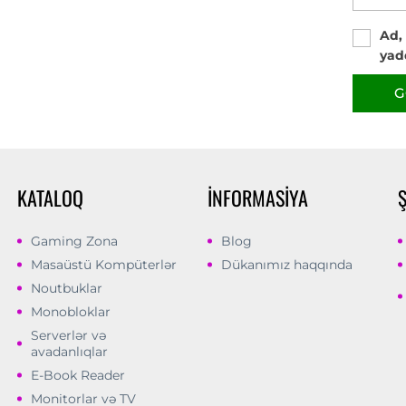
Ad,
yad
G
KATALOQ
İNFORMASIYA
Gaming Zona
Blog
Masaüstü Kompüterlər
Dükanımız haqqında
Noutbuklar
Monobloklar
Serverlər və
avadanlıqlar
E-Book Reader
Monitorlar və TV