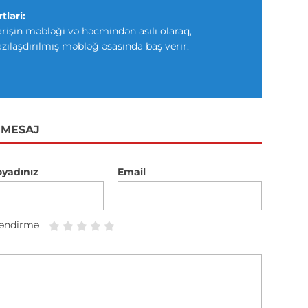
tləri:
arişin məbləği və həcmindən asılı olaraq,
azılaşdırılmış məbləğ əsasında baş verir.
 MESAJ
oyadınız
Email
əndirmə