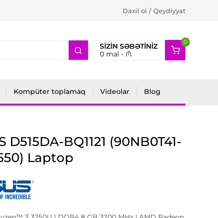
Daxil ol / Qeydiyyat
0
2
SIZIN SƏBƏTINIZ
0
mal -
₼
Kompüter toplamaq
Videolar
Blog
S D515DA-BQ1121 (90NB0T41-
550) Laptop
zen™ 3 3250U | DDR4 8 GB 3200 MHz | AMD Radeon