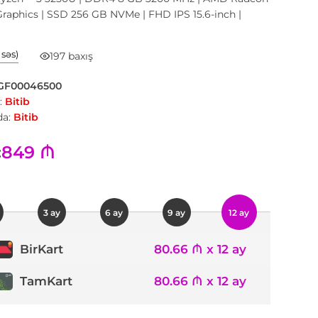
raphics | SSD 256 GB NVMe | FHD IPS 15.6-inch |
1 səs)
197 baxış
GF00046500
:
Bitib
a:
Bitib
849 ₼
:
3 ay
6 ay
9 ay
12 ay
80.66 ₼ x 12 ay
BirKart
TamKart
80.66 ₼ x 12 ay