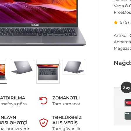
Vega 8 G
FreeDos
5 / 5
(
Artikul:
Anbarda
Mağazad
Nağd
2 ay
ATDIRILMA
ZƏMANƏTLI
əsafəyə görə
Tam zəmanət
ONLAYN
TƏHLÜKƏSIZ
ƏSLƏHƏTÇI
ALIŞ-VERIŞ
uallarınızı verin
Tam güvənilir