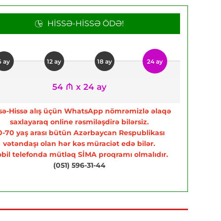
HISSƏ-HISSƏ ÖDƏ!
6 ay
12 ay
18 ay
24 ay
54 ₼ x 24 ay
sə-Hissə alış üçün WhatsApp nömrəmizlə əlaqə
saxlayaraq online rəsmiləşdirə bilərsiz.
0-70 yaş arası bütün Azərbaycan Respublikası
vətəndaşı olan hər kəs müraciət edə bilər.
bil telefonda mütləq SİMA proqramı olmalıdır.
(051) 596-31-44