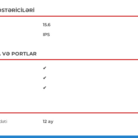
STƏRICILƏRI
15.6
IPS
 VƏ PORTLAR
✔
✔
✔
əti
12 ay