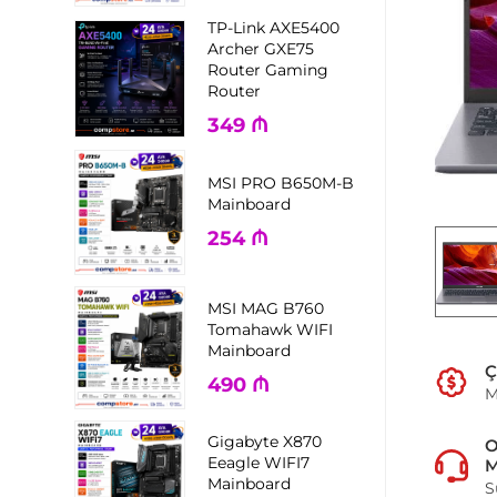
TP-Link AXE5400
Archer GXE75
Router Gaming
Router
349
₼
MSI PRO B650M-B
Mainboard
254
₼
MSI MAG B760
Tomahawk WIFI
Mainboard
Ç
490
₼
M
Gigabyte X870
Eeagle WIFI7
M
Mainboard
S