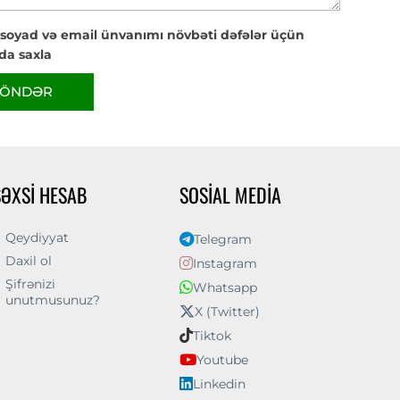
 soyad və email ünvanımı növbəti dəfələr üçün
da saxla
ÖNDƏR
ŞƏXSI HESAB
SOSIAL MEDIA
Qeydiyyat
Telegram
Daxil ol
Instagram
Şifrənizi
Whatsapp
unutmusunuz?
X (Twitter)
Tiktok
Youtube
Linkedin