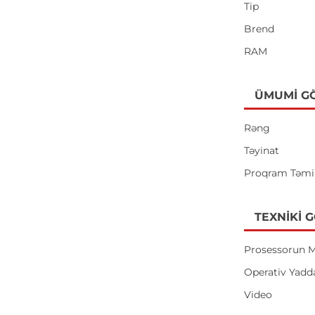
Tip
Brend
RAM
ÜMUMI G
Rəng
Təyinat
Proqram Təmi
TEXNIKI 
Prosessorun M
Operativ Yadd
Video