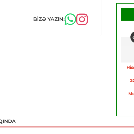
BIZƏ YAZIN:
His
2
Mo
QINDA