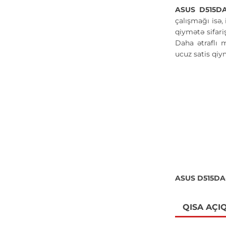
ASUS D515DA
çalışmağı isə,
qiymətə sifari
Daha ətraflı 
ucuz satis qi
ASUS D515DA-
QISA AÇI