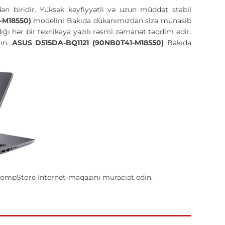
ən biridir. Yüksək keyfiyyətli və uzun müddət stabil
-M18550)
modelini Bakıda dükanımızdan sizə münasib
tdığı hər bir texnikaya yazılı rəsmi zəmanət təqdim edir.
yın.
ASUS D515DA-BQ1121 (90NB0T41-M18550)
Bakıda
ompStore İnternet-maqazini müraciət edin.