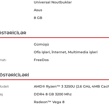
Universal Noutbuklar
Asus
8 GB
ÖSTƏRICILƏR
Gümüşü
Ofis işləri, İnternet, Multimedia işləri
natı
FreeDos
GÖSTƏRICILƏRI
odeli
AMD® Ryzen™ 3 3250U (2.6 GHz, 4MB Cac
aş
DDR4 8 GB 3200 Mhz
Radeon™ Vega 8