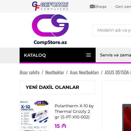
Əlaqə
Geri zə
KATALOQ
Servis və zəm
Əsas səhifə
/
Noutbuklar
/
Asus Noutbukları
/
ASUS D515DA-
YENI DAXIL OLANLAR
Polartherm X-10 by
Thermal Grizzly 2
gr (S-PT-X10-002)
15
₼