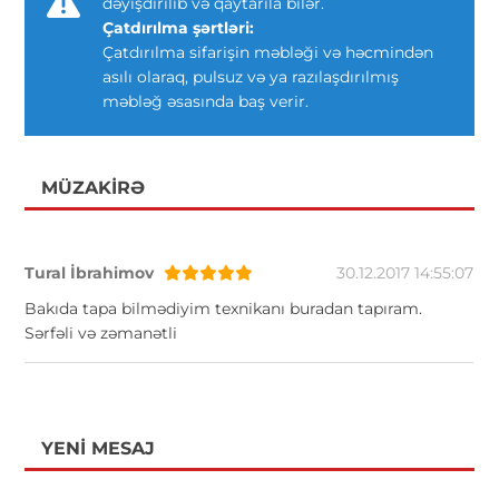
dəyişdirilib və qaytarıla bilər.
Çatdırılma şərtləri:
Çatdırılma sifarişin məbləği və həcmindən
asılı olaraq, pulsuz və ya razılaşdırılmış
məbləğ əsasında baş verir.
MÜZAKIRƏ
Tural İbrahimov
30.12.2017 14:55:07
Bakıda tapa bilmədiyim texnikanı buradan tapıram.
Sərfəli və zəmanətli
YENI MESAJ