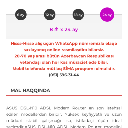
6 ay
12 ay
18 ay
24 ay
8 ₼ x 24 ay
Hissə-Hissə alış üçün WhatsApp nömrəmizlə əlaqə
saxlayaraq online rəsmiləşdirə bilərsiz.
20-70 yaş arası bütün Azərbaycan Respublikası
vətəndaşı olan hər kəs müraciət edə bilər.
Mobil telefonda mütləq SİMA proqramı olmalıdır.
(051) 596-31-44
MAL HAQQINDA
ASUS DSL-N10 ADSL Modem Router ən son istehsal
edilən modellərdən biridir. Yüksək keyfiyyətli və uzun
müddət stabil çalışmağı isə, istifadəçi üçün ideal
seçimdir.ASUS DSL-N10 ADSL Modem Router modelini