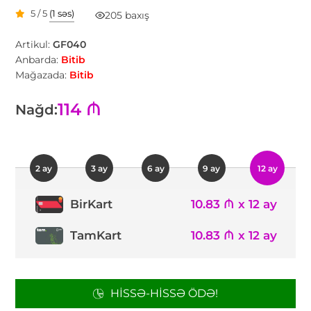
5 / 5
(1 səs)
205 baxış
Artikul:
GF040
Anbarda:
Bitib
Mağazada:
Bitib
114 ₼
Nağd:
2 ay
3 ay
6 ay
9 ay
12 ay
10.83 ₼ x 12 ay
BirKart
TamKart
10.83 ₼ x 12 ay
HISSƏ-HISSƏ ÖDƏ!