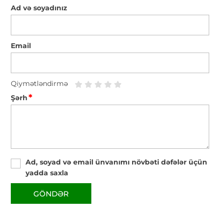
Ad və soyadınız
Email
Qiymətləndirmə
*
Şərh
Ad, soyad və email ünvanımı növbəti dəfələr üçün
yadda saxla
GÖNDƏR