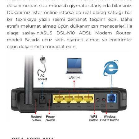
dükanımızdan sizə münasib qiymətə sifariş edə bilərsiniz.
Dükanımız istər online istərsə də real olaraq satdığı hər
bir texnikaya yazılı rəsmi zəmanət təqdim edir. Daha
ətraflı məlumat almaq üçün dülkanımızın menecerləri ilə
əlaqə saxlayın.ASUS DSL-N10 ADSL Modem Router
modeli Bakıda ucuz satis qiymeti almaq və endirimlər
üçün dükanımıza müraciət edin.