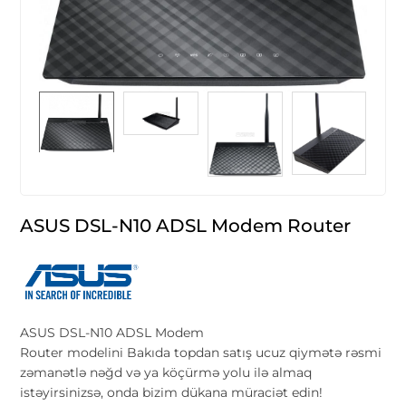
ASUS DSL-N10 ADSL Modem Router
ASUS DSL-N10 ADSL Modem
Router modelini Bakıda topdan satış ucuz qiymətə rəsmi
zəmanətlə nəğd və ya köçürmə yolu ilə almaq
istəyirsinizsə, onda bizim dükana müraciət edin!