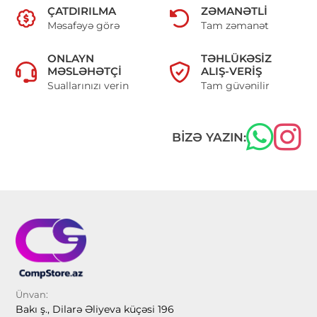
ÇATDIRILMA
ZƏMANƏTLI
Məsafəyə görə
Tam zəmanət
ONLAYN
TƏHLÜKƏSIZ
MƏSLƏHƏTÇI
ALIŞ-VERIŞ
Suallarınızı verin
Tam güvənilir
BIZƏ YAZIN:
Ünvan:
Bakı ş., Dilarə Əliyeva küçəsi 196