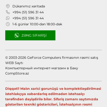
Dükanımız xəritədə
+994 (51) 596 31 44
+994 (51) 596 31 44
1-6 günlər 10:00-dən 18:00-dək
ZƏNG SIFARIŞI
© 2003-2026 GeForce Computers firmasının rəsmi satış
WEB Saytı
Компьютерный интернет-магазин в Баку
CompStore.az
Diqqət!! Malın xarici gorunüşü və komplektləşdirilməsi
istehlakçıya xəbərdarlıq edilmədən istehsalçı
tərəfindən dəyişdirilə bilər. Sifariş zamanı saytımızda
göstərilən texniki göstəriciləri, İstehsalçının rəsmi