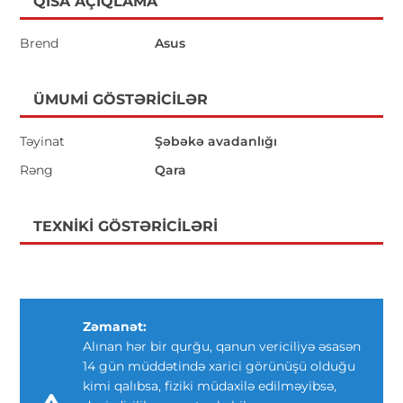
QISA AÇIQLAMA
Brend
Asus
ÜMUMI GÖSTƏRICILƏR
Təyinat
Şəbəkə avadanlığı
Rəng
Qara
TEXNIKI GÖSTƏRICILƏRI
Zəmanət:
Alınan hər bir qurğu, qanun vericiliyə əsasən
14 gün müddətində xarici görünüşü olduğu
kimi qalıbsa, fiziki müdaxilə edilməyibsə,