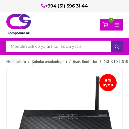
+994 (51) 596 31 44
2
Əsas səhifə
/
Şəbəkə avadanlıqları
/
Asus Routerlər
/
ASUS DSL-N10
8₼
ayda