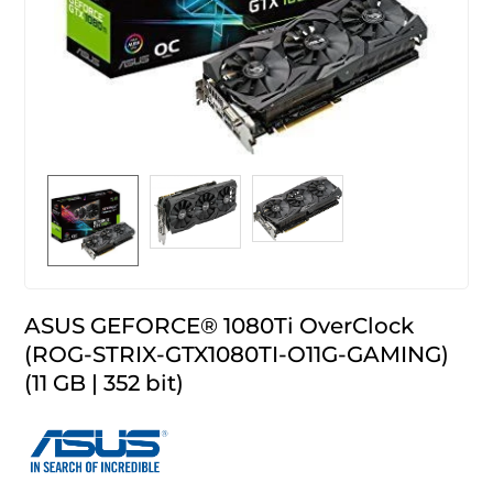
ASUS GEFORCE® 1080Ti OverClock
(ROG-STRIX-GTX1080TI-O11G-GAMING)
(11 GB | 352 bit)