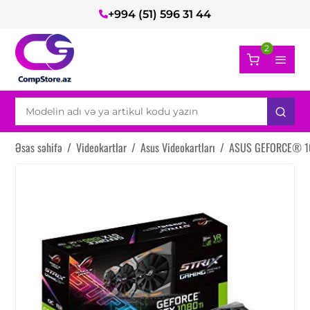
+994 (51) 596 31 44
2
Əsas səhifə
/
Videokartlar
/
Asus Videokartları
/
ASUS GEFORCE® 108