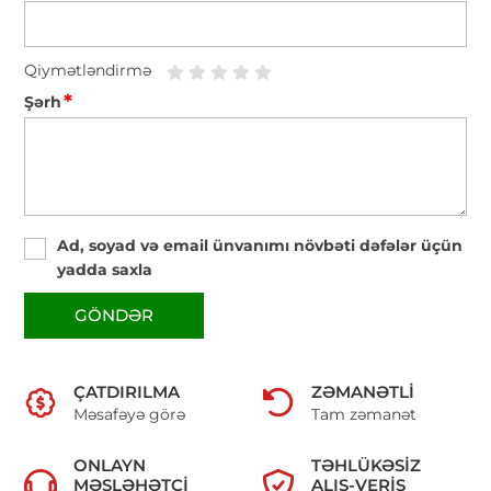
Qiymətləndirmə
*
Şərh
Ad, soyad və email ünvanımı növbəti dəfələr üçün
yadda saxla
GÖNDƏR
ÇATDIRILMA
ZƏMANƏTLI
Məsafəyə görə
Tam zəmanət
ONLAYN
TƏHLÜKƏSIZ
MƏSLƏHƏTÇI
ALIŞ-VERIŞ