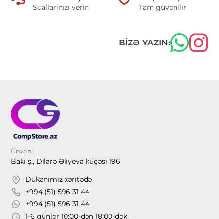
Suallarınızı verin
Tam güvənilir
BIZƏ YAZIN:
Ünvan:
Bakı ş., Dilarə Əliyeva küçəsi 196
Dükanımız xəritədə
+994 (51) 596 31 44
+994 (51) 596 31 44
1-6 günlər 10:00-dən 18:00-dək