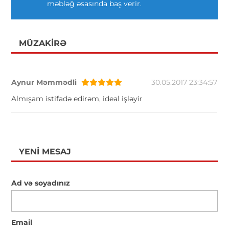
məbləğ əsasında baş verir.
MÜZAKIRƏ
Aynur Məmmədli
30.05.2017 23:34:57
Almışam istifadə edirəm, ideal işləyir
YENI MESAJ
Ad və soyadınız
Email