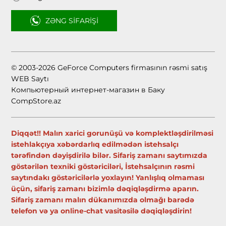
ZƏNG SIFARIŞI
© 2003-2026 GeForce Computers firmasının rəsmi satış
WEB Saytı
Компьютерный интернет-магазин в Баку
CompStore.az
Diqqət!! Malın xarici gorunüşü və komplektləşdirilməsi
istehlakçıya xəbərdarlıq edilmədən istehsalçı
tərəfindən dəyişdirilə bilər. Sifariş zamanı saytımızda
göstərilən texniki göstəriciləri, İstehsalçının rəsmi
saytındakı göstəricilərlə yoxlayın! Yanlışlıq olmaması
üçün, sifariş zamanı bizimlə dəqiqləşdirmə aparın.
Sifariş zamanı malın dükanımızda olmağı barədə
telefon və ya online-chat vasitəsilə dəqiqləşdirin!