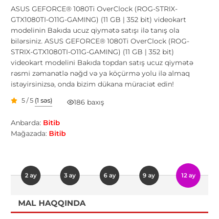
ASUS GEFORCE® 1080Ti OverClock (ROG-STRIX-
GTX1080TI-O11G-GAMING) (11 GB | 352 bit) videokart
modelinin Bakıda ucuz qiymətə satışı ilə tanış ola
bilərsiniz. ASUS GEFORCE® 1080Ti OverClock (ROG-
STRIX-GTX1080TI-O11G-GAMING) (11 GB | 352 bit)
videokart modelini Bakıda topdan satış ucuz qiymətə
rəsmi zəmanətlə nəğd və ya köçürmə yolu ilə almaq
istəyirsinizsə, onda bizim dükana müraciət edin!
5 / 5
(1 səs)
186 baxış
Anbarda:
Bitib
Mağazada:
Bitib
2 ay
3 ay
6 ay
9 ay
12 ay
MAL HAQQINDA