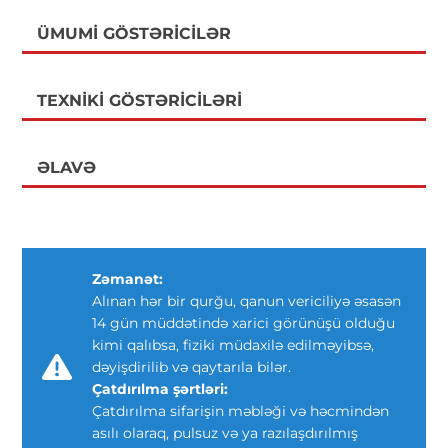
ÜMUMI GÖSTƏRICILƏR
TEXNIKI GÖSTƏRICILƏRI
ƏLAVƏ
Zəmanət:
Alınan hər bir qurğu, qanun vericiliyə əsasən
14 gün müddətində xarici görünüşü olduğu
kimi qalıbsa, fiziki müdaxilə edilməyibsə,
dəyişdirilib və qaytarıla bilər.
Çatdırılma şərtləri:
Çatdırılma sifarişin məbləği və həcmindən
asılı olaraq, pulsuz və ya razılaşdırılmış