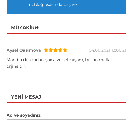
məbləğ əsasında baş verir.
MÜZAKIRƏ
Aysel Qasımova
04.06.2021 13:06:21
Mən bu dükandan çox alver etmişəm, bütün malları
orjinaldır.
YENI MESAJ
Ad və soyadınız