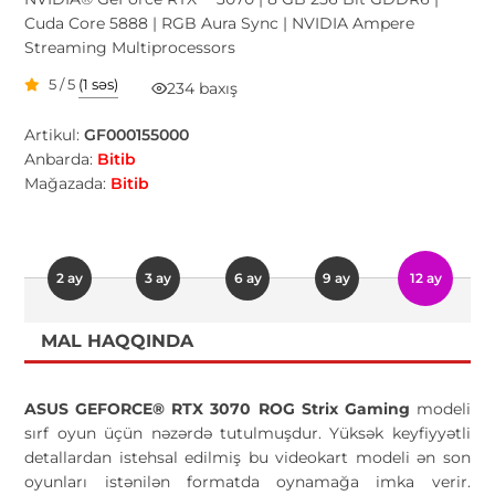
Cuda Core 5888 | RGB Aura Sync | NVIDIA Ampere
Streaming Multiprocessors
5 / 5
(1 səs)
234 baxış
Artikul:
GF000155000
Anbarda:
Bitib
Mağazada:
Bitib
2 ay
3 ay
6 ay
9 ay
12 ay
MAL HAQQINDA
ASUS GEFORCE® RTX 3070 ROG Strix Gaming
modeli
sırf oyun üçün nəzərdə tutulmuşdur. Yüksək keyfiyyətli
detallardan istehsal edilmiş bu videokart modeli ən son
oyunları istənilən formatda oynamağa imka verir.