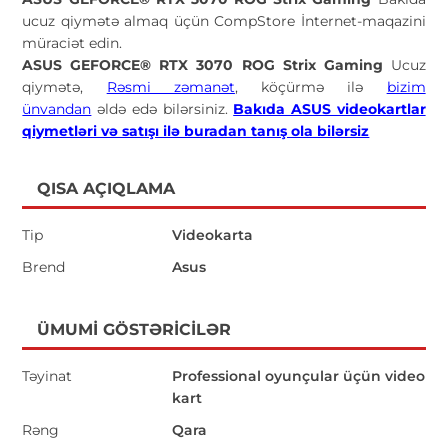
ucuz qiymətə almaq üçün CompStore İnternet-maqazini
müraciət edin.
ASUS GEFORCE® RTX 3070 ROG Strix Gaming
Ucuz
qiymətə,
Rəsmi zəmanət
, köçürmə ilə
bizim
ünvandan
əldə edə bilərsiniz.
Bakıda ASUS videokartlar
qiymetləri və satışı ilə buradan tanış ola bilərsiz
QISA AÇIQLAMA
Tip
Videokarta
Brend
Asus
ÜMUMI GÖSTƏRICILƏR
Təyinat
Professional oyunçular üçün video
kart
Rəng
Qara