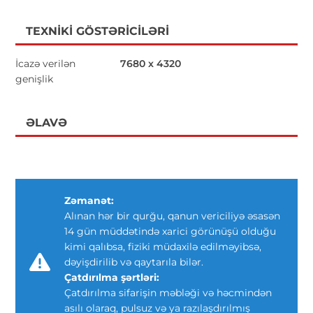
TEXNIKI GÖSTƏRICILƏRI
İcazə verilən
7680 x 4320
genişlik
ƏLAVƏ
Zəmanət:
Alınan hər bir qurğu, qanun vericiliyə əsasən
14 gün müddətində xarici görünüşü olduğu
kimi qalıbsa, fiziki müdaxilə edilməyibsə,
dəyişdirilib və qaytarıla bilər.
Çatdırılma şərtləri:
Çatdırılma sifarişin məbləği və həcmindən
asılı olaraq, pulsuz və ya razılaşdırılmış