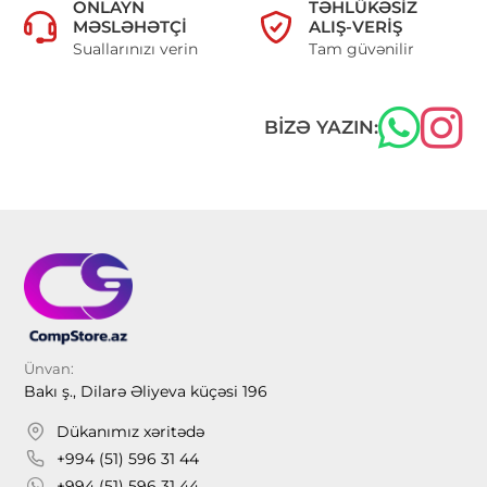
ONLAYN
TƏHLÜKƏSIZ
MƏSLƏHƏTÇI
ALIŞ-VERIŞ
Suallarınızı verin
Tam güvənilir
BIZƏ YAZIN:
Ünvan:
Bakı ş., Dilarə Əliyeva küçəsi 196
Dükanımız xəritədə
+994 (51) 596 31 44
+994 (51) 596 31 44