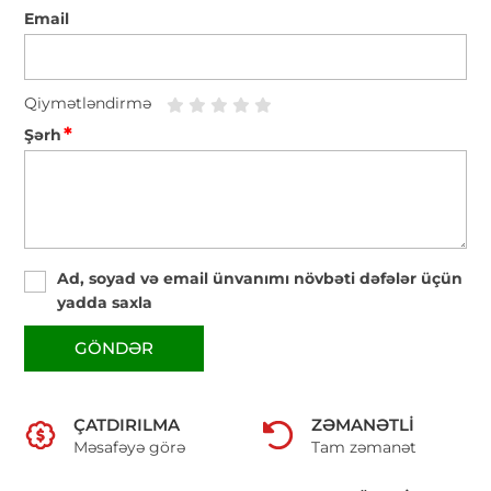
Email
Qiymətləndirmə
*
Şərh
Ad, soyad və email ünvanımı növbəti dəfələr üçün
yadda saxla
GÖNDƏR
ÇATDIRILMA
ZƏMANƏTLI
Məsafəyə görə
Tam zəmanət