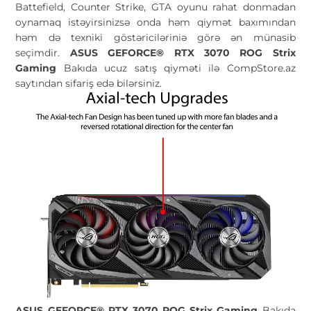
Battefield, Counter Strike, GTA oyunu rahat donmadan
oynamaq istəyirsinizsə onda həm qiymət baxımından
həm də texniki göstəriciləriniə görə ən münasib
seçimdir.
ASUS GEFORCE® RTX 3070 ROG Strix
Gaming
Bakıda ucuz satış qiyməti ilə CompStore.az
saytından sifariş edə bilərsiniz.
ASUS GEFORCE® RTX 3070 ROG Strix Gaming
Bakıda