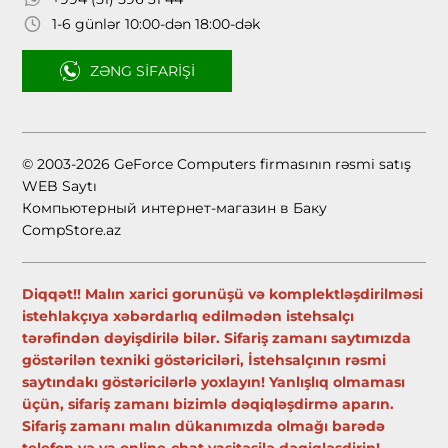
1-6 günlər 10:00-dən 18:00-dək
ZƏNG SIFARIŞI
© 2003-2026 GeForce Computers firmasının rəsmi satış
WEB Saytı
Компьютерный интернет-магазин в Баку
CompStore.az
Diqqət!! Malın xarici gorunüşü və komplektləşdirilməsi
istehlakçıya xəbərdarlıq edilmədən istehsalçı
tərəfindən dəyişdirilə bilər. Sifariş zamanı saytımızda
göstərilən texniki göstəriciləri, İstehsalçının rəsmi
saytındakı göstəricilərlə yoxlayın! Yanlışlıq olmaması
üçün, sifariş zamanı bizimlə dəqiqləşdirmə aparın.
Sifariş zamanı malın dükanımızda olmağı barədə
telefon və ya online-chat vasitəsilə dəqiqləşdirin!