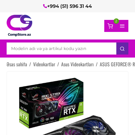
+994 (51) 596 31 44
2
Əsas səhifə
/
Videokartlar
/
Asus Videokartları
/
ASUS GEFORCE® RT