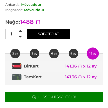
Anbarda:
Mövcuddur
Mağazada:
Mövcuddur
1488 ₼
Nağd:
SƏBƏTƏ AT
2 ay
3 ay
6 ay
9 ay
12 ay
141.36 ₼ x 12 ay
BirKart
TamKart
141.36 ₼ x 12 ay
HISSƏ-HISSƏ ÖDƏ!