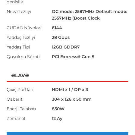
genişlik
Nüvə Tezliyi
OC mode: 2587MHz Default mode:
2557MHz (Boost Clock
CUDA® Nüvələri
6144
Yaddaş Tezliyi
28 Gbps
Yaddaş Tipi
12GB GDDR7
Qoşulma Sürəti
PCI Express® Gen 5
ƏLAVƏ
Çıxış Portları
HDMI x 1 / DP x 3
Qabarit
304 x 126 x 50 mm
Enerji Təlabatı
850W
Zəmanət
12 Ay