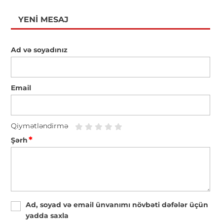
YENI MESAJ
Ad və soyadınız
Email
Qiymətləndirmə
*
Şərh
Ad, soyad və email ünvanımı növbəti dəfələr üçün
yadda saxla