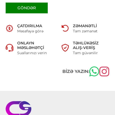
GÖNDƏR
ÇATDIRILMA
ZƏMANƏTLI
Məsafəyə görə
Tam zəmanət
ONLAYN
TƏHLÜKƏSIZ
MƏSLƏHƏTÇI
ALIŞ-VERIŞ
Suallarınızı verin
Tam güvənilir
BIZƏ YAZIN: