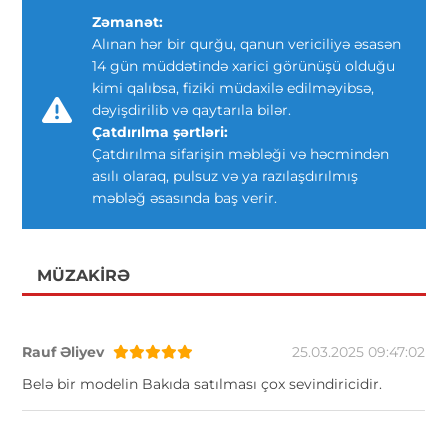
Zəmanət:
Alınan hər bir qurğu, qanun vericiliyə əsasən
14 gün müddətində xarici görünüşü olduğu
kimi qalıbsa, fiziki müdaxilə edilməyibsə,
dəyişdirilib və qaytarıla bilər.
Çatdırılma şərtləri:
Çatdırılma sifarişin məbləği və həcmindən
asılı olaraq, pulsuz və ya razılaşdırılmış
məbləğ əsasında baş verir.
MÜZAKIRƏ
Rauf Əliyev
25.03.2025 09:47:02
Belə bir modelin Bakıda satılması çox sevindiricidir.