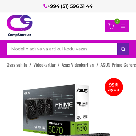
+994 (51) 596 31 44
2
Əsas səhifə
/
Videokartlar
/
Asus Videokartları
/
ASUS Prime GeForc
95₼
ayda