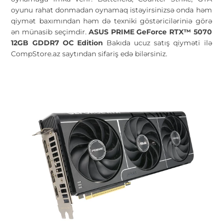
oyunu rahat donmadan oynamaq istəyirsinizsə onda həm
qiymət baxımından həm də texniki göstəriciləriniə görə
ən münasib seçimdir.
ASUS PRIME GeForce RTX™ 5070
12GB GDDR7 OC Edition
Bakıda ucuz satış qiyməti ilə
CompStore.az saytından sifariş edə bilərsiniz.