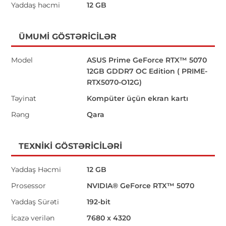
Yaddaş həcmi
12 GB
ÜMUMI GÖSTƏRICILƏR
Model
ASUS Prime GeForce RTX™ 5070
12GB GDDR7 OC Edition ( PRIME-
RTX5070-O12G)
Təyinat
Kompüter üçün ekran kartı
Rəng
Qara
TEXNIKI GÖSTƏRICILƏRI
Yaddaş Həcmi
12 GB
Prosessor
NVIDIA® GeForce RTX™ 5070
Yaddaş Sürəti
192-bit
İcazə verilən
7680 x 4320