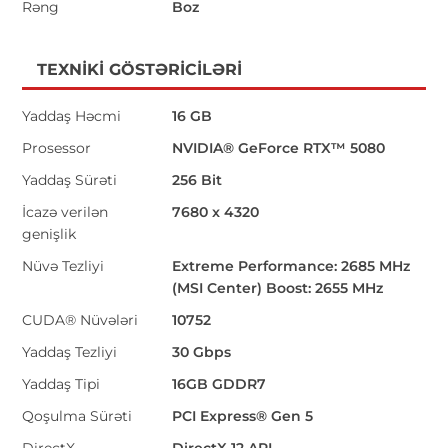
Rəng
Boz
TEXNIKI GÖSTƏRICILƏRI
Yaddaş Həcmi
16 GB
Prosessor
NVIDIA® GeForce RTX™ 5080
Yaddaş Sürəti
256 Bit
İcazə verilən
7680 x 4320
genişlik
Nüvə Tezliyi
Extreme Performance: 2685 MHz
(MSI Center) Boost: 2655 MHz
CUDA® Nüvələri
10752
Yaddaş Tezliyi
30 Gbps
Yaddaş Tipi
16GB GDDR7
Qoşulma Sürəti
PCI Express® Gen 5
DirectX
DirectX 12 API