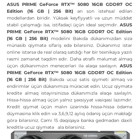
ASUS PRIME GeForce RTX™ 5080 16GB GDDR7 OC
Edition (16 GB | 256 Bit)
ən son istehsal edilən
modellərdən biridir. Yüksək keyfiyyətli və uzun müddət
stabil çalışmağı isə, istifadəçi üçün ideal seçimdir.
ASUS
PRIME GeForce RTX™ 5080 16GB GDDR7 OC Edition
(16 GB | 256 Bit)
modelini Bakıda dükanımızdan sizə
münasib qiymətə sifariş edə bilərsiniz. Dükanımız istər
online istərsə də real olaraq satdığı hər bir texnikaya yazılı
rəsmi zəmanət təqdim edir. Daha ətraflı məlumat almaq
üçün dülkanımızın menecerləri ilə əlaqə saxlayın.
ASUS
PRIME GeForce RTX™ 5080 16GB GDDR7 OC Edition
(16 GB | 256 Bit)
Bakıda ucuz satis qiymeti almaq və
endirimlər üçün dükanımıza müraciət edin. Ucuz qiymətə
kredite almaq istəyirsinizsə dükanımızla əlaqə saxlayln.
Hissə-hissə almaq üçün yalnız şəxsiyyət vəsiqəsi lazımdır.
Kredit qiymət üçün malın üzərində hissə-hissə ödəmə
düyməsinə klik edin və 3,6,9,12 aylıq ödəniş üçün məbləği
görə bilərsiniz. Cəmi 15 dəqiqəyə banka gedmədən daxili
kreditlə ucuz qiymətə
ala bilərsiniz.