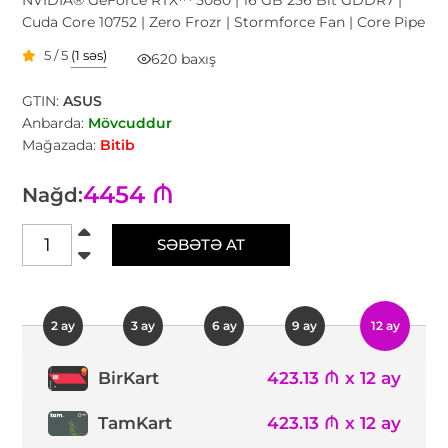
Cuda Core 10752 | Zero Frozr | Stormforce Fan | Core Pipe
5 / 5
(1 səs)
620 baxış
GTIN:
ASUS
Anbarda:
Mövcuddur
Mağazada:
Bitib
4454 ₼
Nağd:
SƏBƏTƏ AT
2 ay
3 ay
6 ay
9 ay
12 ay
423.13 ₼ x 12 ay
BirKart
TamKart
423.13 ₼ x 12 ay