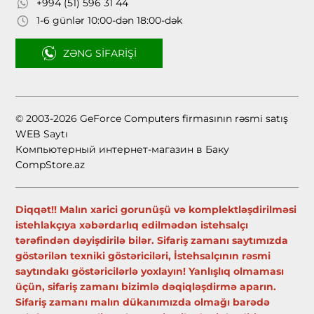
+994 (51) 596 31 44
1-6 günlər 10:00-dən 18:00-dək
ZƏNG SIFARIŞI
© 2003-2026 GeForce Computers firmasının rəsmi satış
WEB Saytı
Компьютерный интернет-магазин в Баку
CompStore.az
Diqqət!! Malın xarici gorunüşü və komplektləşdirilməsi
istehlakçıya xəbərdarlıq edilmədən istehsalçı
tərəfindən dəyişdirilə bilər. Sifariş zamanı saytımızda
göstərilən texniki göstəriciləri, İstehsalçının rəsmi
saytındakı göstəricilərlə yoxlayın! Yanlışlıq olmaması
üçün, sifariş zamanı bizimlə dəqiqləşdirmə aparın.
Sifariş zamanı malın dükanımızda olmağı barədə