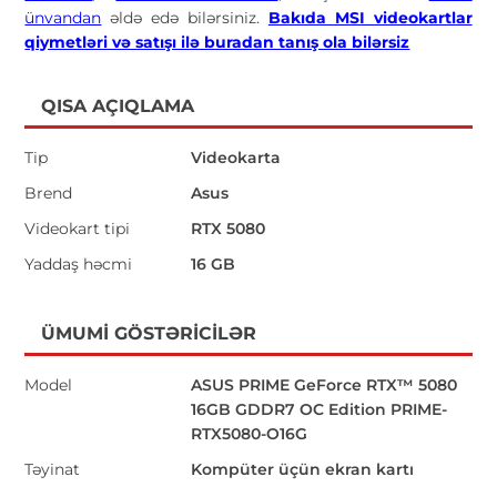
ünvandan
əldə edə bilərsiniz.
Bakıda MSI videokartlar
qiymetləri və satışı ilə buradan tanış ola bilərsiz
QISA AÇIQLAMA
Tip
Videokarta
Brend
Asus
Videokart tipi
RTX 5080
Yaddaş həcmi
16 GB
ÜMUMI GÖSTƏRICILƏR
Model
ASUS PRIME GeForce RTX™ 5080
16GB GDDR7 OC Edition PRIME-
RTX5080-O16G
Təyinat
Kompüter üçün ekran kartı