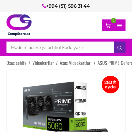
+994 (51) 596 31 44
2
Əsas səhifə
/
Videokartlar
/
Asus Videokartları
/
ASUS PRIME GeForc
283₼
ayda