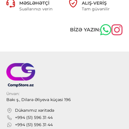
MƏSLƏHƏTÇI
ALIŞ-VERIŞ
Suallarınızı verin
Tam güvənilir
BIZƏ YAZIN:
Ünvan:
Bakı ş., Dilarə Əliyeva küçəsi 196
Dükanımız xəritədə
+994 (51) 596 31 44
+994 (51) 596 31 44