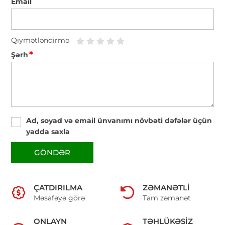
Email
Qiymətləndirmə
*
Şərh
Ad, soyad və email ünvanımı növbəti dəfələr üçün
yadda saxla
GÖNDƏR
ÇATDIRILMA
ZƏMANƏTLI
Məsafəyə görə
Tam zəmanət
ONLAYN
TƏHLÜKƏSIZ