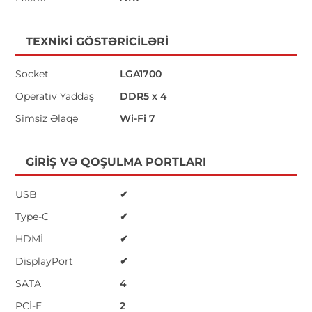
TEXNIKI GÖSTƏRICILƏRI
Socket
LGA1700
Operativ Yaddaş
DDR5 x 4
Simsiz Əlaqə
Wi-Fi 7
GIRIŞ VƏ QOŞULMA PORTLARI
USB
✔
Type-C
✔
HDMİ
✔
DisplayPort
✔
SATA
4
PCİ-E
2