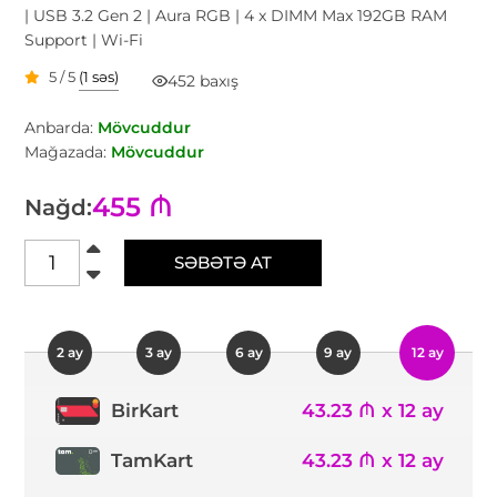
| USB 3.2 Gen 2 | Aura RGB | 4 x DIMM Max 192GB RAM
Support | Wi-Fi
5 / 5
(1 səs)
452 baxış
Anbarda:
Mövcuddur
Mağazada:
Mövcuddur
455 ₼
Nağd:
SƏBƏTƏ AT
2 ay
3 ay
6 ay
9 ay
12 ay
43.23 ₼ x 12 ay
BirKart
TamKart
43.23 ₼ x 12 ay