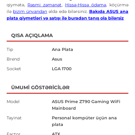
qiymətə,
Rəsmi zəmanət
,
Hissə-Hissə ödəmə
, köçürmə
ilə
bizim ünvandan
əldə edə bilərsiniz.
Bakıda ASUS
ana
plata qiymetləri və satışı ilə buradan tanış ola bilərsiz
QISA AÇIQLAMA
Tip
Ana Plata
Brend
Asus
Socket
LGA 1700
ÜMUMI GÖSTƏRICILƏR
Model
ASUS Prime Z790 Gaming WiFi
Mainboard
Təyinat
Personal kompüter üçün ana
plata
Factor
ATX