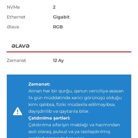
NVMe
2
Ethernet
Gigabit
Əlavə
RGB
ƏLAVƏ
Zəmanət
12 Ay
Zəmanət:
Alınan hər bir qurğu, qanun vericiliyə əsasən
14 gün müddətində xarici görünüşü olduğu
kimi qalıbsa, fiziki müdaxilə edilməyibsə,
dəyişdirilib və qaytarıla bilər.
Çatdırılma şərtləri:
Çatdırılma sifarişin məbləği və həcmindən
asılı olaraq, pulsuz və ya razılaşdırılmış