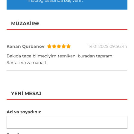
məbləğ əsasında baş verir.
MÜZAKIRƏ
Kənan Qurbanov
14.01.2025 09:56:44
Bakıda tapa bilmədiyim texnikanı buradan tapıram.
Sərfəli və zəmanətli
YENI MESAJ
Ad və soyadınız