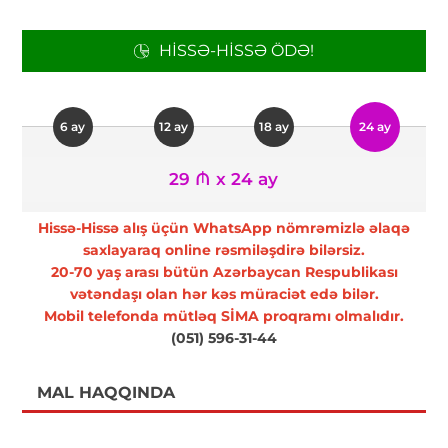
HISSƏ-HISSƏ ÖDƏ!
6 ay
12 ay
18 ay
24 ay
29 ₼ x 24 ay
Hissə-Hissə alış üçün WhatsApp nömrəmizlə əlaqə
saxlayaraq online rəsmiləşdirə bilərsiz.
20-70 yaş arası bütün Azərbaycan Respublikası
vətəndaşı olan hər kəs müraciət edə bilər.
Mobil telefonda mütləq SİMA proqramı olmalıdır.
(051) 596-31-44
MAL HAQQINDA