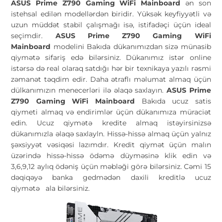
ASUS Prime Z790 Gaming WiFi Mainboard
ən son
istehsal edilən modellərdən biridir. Yüksək keyfiyyətli və
uzun müddət stabil çalışmağı isə, istifadəçi üçün ideal
seçimdir.
ASUS Prime Z790 Gaming WiFi
Mainboard
modelini Bakıda dükanımızdan sizə münasib
qiymətə sifariş edə bilərsiniz. Dükanımız istər online
istərsə də real olaraq satdığı hər bir texnikaya yazılı rəsmi
zəmanət təqdim edir. Daha ətraflı məlumat almaq üçün
dülkanımızın menecerləri ilə əlaqə saxlayın.
ASUS Prime
Z790 Gaming WiFi Mainboard
Bakıda ucuz satis
qiymeti almaq və endirimlər üçün dükanımıza müraciət
edin. Ucuz qiymətə kredite almaq istəyirsinizsə
dükanımızla əlaqə saxlayln. Hissə-hissə almaq üçün yalnız
şəxsiyyət vəsiqəsi lazımdır. Kredit qiymət üçün malın
üzərində hissə-hissə ödəmə düyməsinə klik edin və
3,6,9,12 aylıq ödəniş üçün məbləği görə bilərsiniz. Cəmi 15
dəqiqəyə banka gedmədən daxili kreditlə ucuz
qiymətə
ala bilərsiniz.