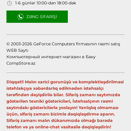
1-6 günlər 10:00-dən 18:00-dək
ZƏNG SIFARIŞI
© 2003-2026 GeForce Computers firmasının rəsmi satış
WEB Saytı
Компьютерный интернет-магазин в Баку
CompStore.az
Diqqət!! Malın xarici gorunüşü və komplektləşdirilməsi
istehlakçıya xəbərdarlıq edilmədən istehsalçı
tərəfindən dəyişdirilə bilər. Sifariş zamanı saytımızda
göstərilən texniki göstəriciləri, İstehsalçının rəsmi
saytındakı göstəricilərlə yoxlayın! Yanlışlıq olmaması
üçün, sifariş zamanı bizimlə dəqiqləşdirmə aparın.
Sifariş zamanı malın dükanımızda olmağı barədə
telefon və ya online-chat vasitəsilə dəqiqləşdirin!