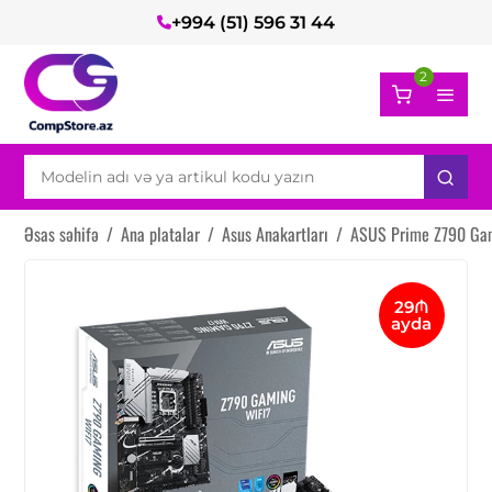
+994 (51) 596 31 44
2
Əsas səhifə
/
Ana platalar
/
Asus Anakartları
/
ASUS Prime Z790 Gam
29₼
ayda