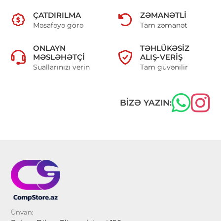
ÇATDIRILMA
ZƏMANƏTLI
Məsafəyə görə
Tam zəmanət
ONLAYN
TƏHLÜKƏSIZ
MƏSLƏHƏTÇI
ALIŞ-VERIŞ
Suallarınızı verin
Tam güvənilir
BIZƏ YAZIN:
Ünvan: