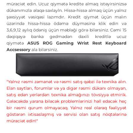
müraciət edin. Ucuz qiymətə kredite almaq istəyirsinizsə
dükanımızla əlaqə saxlayln. Hissə-hissə almaq üçün yalnız
şəxsiyyət vəsiqəsi lazımdır. Kredit qiymət üçün malın
üzərində hissə-hissə ödəmə düyməsinə klik edin və
3,6,9,12 aylıq ödəniş üçün məbləği görə bilərsiniz. Cəmi 15
dəqiqəyə banka gedmədən daxili kreditlə ucuz
qiymətə
ASUS ROG Gaming Wrist Rest Keyboard
Accsessory
ala bilərsiniz.
"Yalnız rəsmi zəmanət və rəsmi satış qəbzi ilə texnika alın.
Elan saytları, forumlar və ya digər rəsmi dükanı olmayan,
satış edən yerlərdən texnika almağınızı tövsiyyə etmirik.
Gələcəkdə yarana biləcək problemlərinizi həll edəcək heç
bir rəsmi qurum olmayacaq. Yalnız real olaraq fəaliyyət
göstərən ixtisaslaşmış və servisi olan satış nöqtələrinə
müraciət edin!"