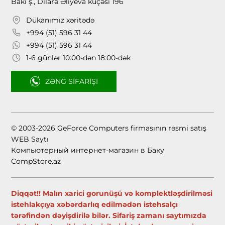
Bakı ş., Dilarə Əliyeva küçəsi 196
Dükanımız xəritədə
+994 (51) 596 31 44
+994 (51) 596 31 44
1-6 günlər 10:00-dən 18:00-dək
ZƏNG SIFARIŞI
© 2003-2026 GeForce Computers firmasının rəsmi satış
WEB Saytı
Компьютерный интернет-магазин в Баку
CompStore.az
Diqqət!! Malın xarici gorunüşü və komplektləşdirilməsi
istehlakçıya xəbərdarlıq edilmədən istehsalçı
tərəfindən dəyişdirilə bilər. Sifariş zamanı saytımızda