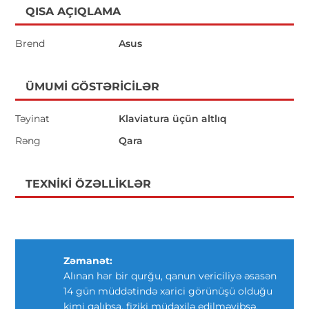
QISA AÇIQLAMA
Brend
Asus
ÜMUMI GÖSTƏRICILƏR
Təyinat
Klaviatura üçün altlıq
Rəng
Qara
TEXNIKI ÖZƏLLIKLƏR
Zəmanət:
Alınan hər bir qurğu, qanun vericiliyə əsasən
14 gün müddətində xarici görünüşü olduğu
kimi qalıbsa, fiziki müdaxilə edilməyibsə,