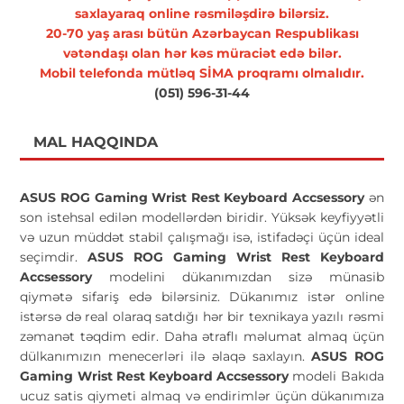
saxlayaraq online rəsmiləşdirə bilərsiz.
20-70 yaş arası bütün Azərbaycan Respublikası
vətəndaşı olan hər kəs müraciət edə bilər.
Mobil telefonda mütləq SİMA proqramı olmalıdır.
(051) 596-31-44
MAL HAQQINDA
ASUS ROG Gaming Wrist Rest Keyboard Accsessory
ən
son istehsal edilən modellərdən biridir. Yüksək keyfiyyətli
və uzun müddət stabil çalışmağı isə, istifadəçi üçün ideal
seçimdir.
ASUS ROG Gaming Wrist Rest Keyboard
Accsessory
modelini dükanımızdan sizə münasib
qiymətə sifariş edə bilərsiniz. Dükanımız istər online
istərsə də real olaraq satdığı hər bir texnikaya yazılı rəsmi
zəmanət təqdim edir. Daha ətraflı məlumat almaq üçün
dülkanımızın menecerləri ilə əlaqə saxlayın.
ASUS ROG
Gaming Wrist Rest Keyboard Accsessory
modeli Bakıda
ucuz satis qiymeti almaq və endirimlər üçün dükanımıza