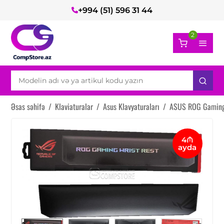
+994 (51) 596 31 44
2
Əsas səhifə
/
Klaviaturalar
/
Asus Klavyaturaları
/
ASUS ROG Gaming 
4₼
ayda