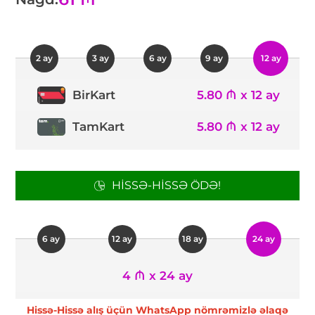
2 ay
3 ay
6 ay
9 ay
12 ay
5.80 ₼ x 12 ay
BirKart
TamKart
5.80 ₼ x 12 ay
HISSƏ-HISSƏ ÖDƏ!
6 ay
12 ay
18 ay
24 ay
4 ₼ x 24 ay
Hissə-Hissə alış üçün WhatsApp nömrəmizlə əlaqə