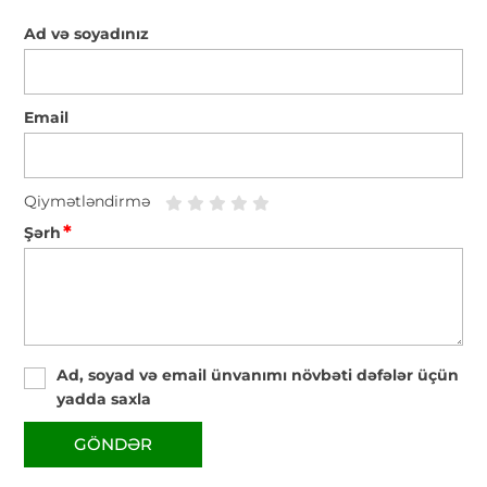
Ad və soyadınız
Email
Qiymətləndirmə
*
Şərh
Ad, soyad və email ünvanımı növbəti dəfələr üçün
yadda saxla
GÖNDƏR