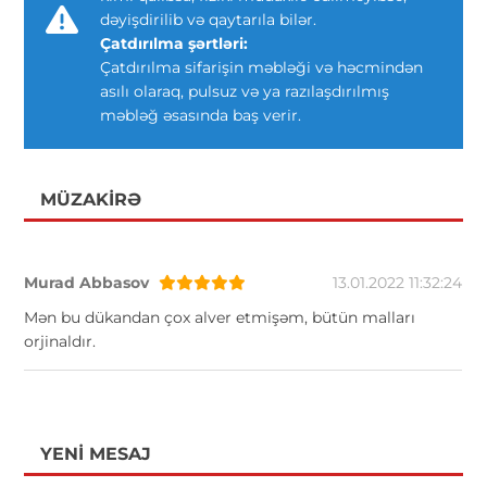
dəyişdirilib və qaytarıla bilər.
Çatdırılma şərtləri:
Çatdırılma sifarişin məbləği və həcmindən
asılı olaraq, pulsuz və ya razılaşdırılmış
məbləğ əsasında baş verir.
MÜZAKIRƏ
Murad Abbasov
13.01.2022 11:32:24
Mən bu dükandan çox alver etmişəm, bütün malları
orjinaldır.
YENI MESAJ