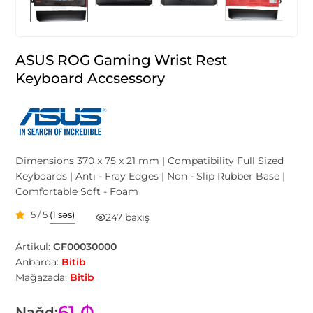
ASUS ROG Gaming Wrist Rest
Keyboard Accsessory
Dimensions 370 x 75 x 21 mm | Compatibility Full Sized
Keyboards | Anti - Fray Edges | Non - Slip Rubber Base |
Comfortable Soft - Foam
5 / 5
(1 səs)
247 baxış
Artikul:
GF00030000
Anbarda:
Bitib
Mağazada:
Bitib
61 ₼
Nağd: