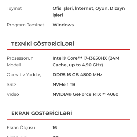
Təyinat
Ofis işləri, İnternet, Oyun, Dizayn
işləri
Proqram Təminatı
Windows
TEXNIKI GÖSTƏRICILƏRI
Prosessorun
Intel® Core™ i7-13650HX (24M
Modeli
Cache, up to 4.90 GHz)
Operativ Yaddaş
DDR5 16 GB 4800 MHz
SSD
NVMe 1 TB
Video
NVIDIA® GeForce RTX™ 4060
EKRAN GÖSTƏRICILƏRI
Ekran Ölçüsü
16