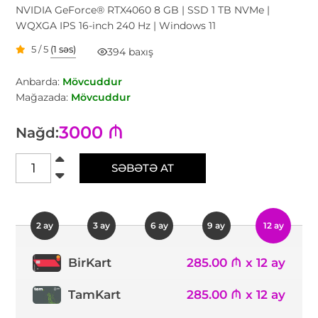
NVIDIA GeForce® RTX4060 8 GB | SSD 1 TB NVMe |
WQXGA IPS 16-inch 240 Hz | Windows 11
5 / 5
(1 səs)
394 baxış
Anbarda:
Mövcuddur
Mağazada:
Mövcuddur
3000 ₼
Nağd:
SƏBƏTƏ AT
2 ay
3 ay
6 ay
9 ay
12 ay
285.00 ₼ x 12 ay
BirKart
TamKart
285.00 ₼ x 12 ay