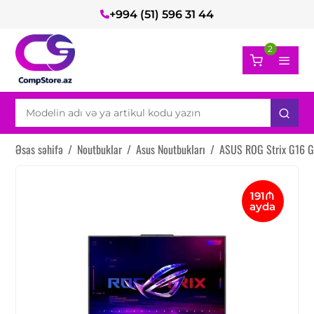
+994 (51) 596 31 44
2
Əsas səhifə
/
Noutbuklar
/
Asus Noutbukları
/
ASUS ROG Strix G16 
191₼
ayda