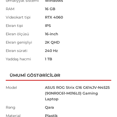
Əməliyyat sistemi
Windows
RAM
16 GB
Videokart tipi
RTX 4060
Ekran tipi
IPS
Ekran ölçüsü
16-inch
Ekran genişliyi
2K QHD
Ekran sürəti
240 Hz
Yaddaş həcmi
1 TB
ÜMUMI GÖSTƏRICILƏR
Model
ASUS ROG Strix G16 G614JV-N4525
(90NR0C61-M016L0) Gaming
Laptop
Rəng
Qara
Material
Plastik