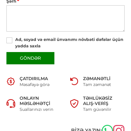
*
Şərh
Ad, soyad və email ünvanımı növbəti dəfələr üçün
yadda saxla
GÖNDƏR
ÇATDIRILMA
ZƏMANƏTLI
Məsafəyə görə
Tam zəmanət
ONLAYN
TƏHLÜKƏSIZ
MƏSLƏHƏTÇI
ALIŞ-VERIŞ
Suallarınızı verin
Tam güvənilir
BIZƏ YAZIN: