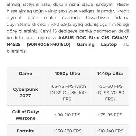
almaq istəyirsinizsə dükanımızla əlaqə saxlayln. Hissə-
hissə almaq üçün yalnız şəxsiyyət vəsiqəsi lazımdır. Kredit
qiymət üçün malın üzərində hissə-hissə ödəmə
düyməsinə klik edin və 3,6,9,12 aylıq ödəniş üçün məbləği
görə bilərsiniz. Cəmi 15 dəqiqəyə banka gedmədən daxili
kreditlə ucuz qiymətə
AASUS ROG Strix G16 G614JV-
N4525 (90NR0C61-M016L0) Gaming Laptop
ala
bilərsiniz
Game
1080p Ultra
1440p Ultra
~65–75 FPS (with
~50–60 FPS
Cyberpunk
DLSS On: 85–100
(DLSS: 70–80
2077
FPS)
FPS)
Call of Duty:
~90–110 FPS
~75–95 FPS
Warzone
Fortnite
~130–160 FPS
~110–140 FPS