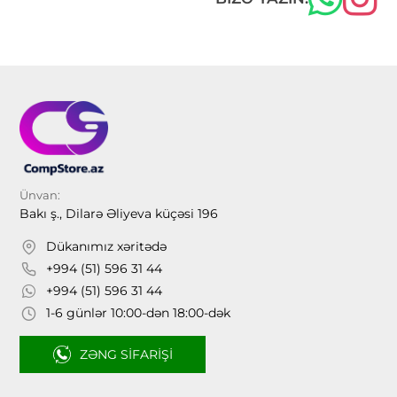
Ünvan:
Bakı ş., Dilarə Əliyeva küçəsi 196
Dükanımız xəritədə
+994 (51) 596 31 44
+994 (51) 596 31 44
1-6 günlər 10:00-dən 18:00-dək
ZƏNG SIFARIŞI