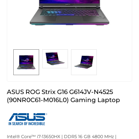
ASUS ROG Strix G16 G614JV-N4525
(90NR0C61-M016L0) Gaming Laptop
Intel® Core™ i7-13650HX | DDR5 16 GB 4800 MHz |