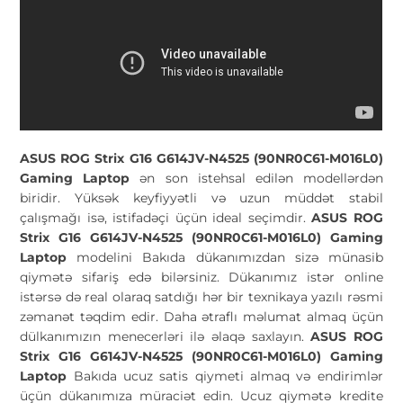
ASUS ROG Strix G16 G614JV-N4525 (90NR0C61-M016L0)
Gaming Laptop
ən son istehsal edilən modellərdən
biridir. Yüksək keyfiyyətli və uzun müddət stabil
çalışmağı isə, istifadəçi üçün ideal seçimdir.
ASUS ROG
Strix G16 G614JV-N4525 (90NR0C61-M016L0) Gaming
Laptop
modelini Bakıda dükanımızdan sizə münasib
qiymətə sifariş edə bilərsiniz. Dükanımız istər online
istərsə də real olaraq satdığı hər bir texnikaya yazılı rəsmi
zəmanət təqdim edir. Daha ətraflı məlumat almaq üçün
dülkanımızın menecerləri ilə əlaqə saxlayın.
ASUS ROG
Strix G16 G614JV-N4525 (90NR0C61-M016L0) Gaming
Laptop
Bakıda ucuz satis qiymeti almaq və endirimlər
üçün dükanımıza müraciət edin. Ucuz qiymətə kredite