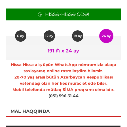
HISSƏ-HISSƏ ÖDƏ!
6 ay
12 ay
18 ay
24 ay
191 ₼ x 24 ay
Hissə-Hissə alış üçün WhatsApp nömrəmizlə əlaqə
saxlayaraq online rəsmiləşdirə bilərsiz.
20-70 yaş arası bütün Azərbaycan Respublikası
vətəndaşı olan hər kəs müraciət edə bilər.
Mobil telefonda mütləq SİMA proqramı olmalıdır.
(051) 596-31-44
MAL HAQQINDA