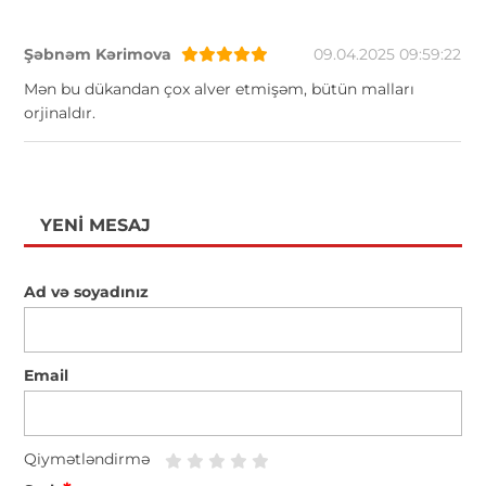
Şəbnəm Kərimova
09.04.2025 09:59:22
Mən bu dükandan çox alver etmişəm, bütün malları
orjinaldır.
YENI MESAJ
Ad və soyadınız
Email
Qiymətləndirmə