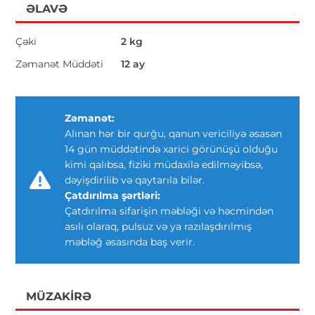
ƏLAVƏ
Çəki
2 kg
Zəmanət Müddəti
12 ay
Zəmanət:
Alınan hər bir qurğu, qanun vericiliyə əsasən
14 gün müddətində xarici görünüşü olduğu
kimi qalıbsa, fiziki müdaxilə edilməyibsə,
dəyişdirilib və qaytarıla bilər.
Çatdırılma şərtləri:
Çatdırılma sifarişin məbləği və həcmindən
asılı olaraq, pulsuz və ya razılaşdırılmış
məbləğ əsasında baş verir.
MÜZAKIRƏ