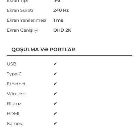
Ekran Tipi
IPS
Ekran Sürəti
240 Hz
Ekran Yenilənməsi
1 ms
Ekran Genişliyi
QHD 2K
QOŞULMA VƏ PORTLAR
USB
✔
Type-C
✔
Ethernet
✔
Wireless
✔
Blutuz
✔
HDMI
✔
Kamera
✔