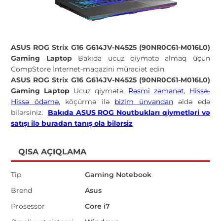
ASUS ROG Strix G16 G614JV-N4525 (90NR0C61-M016L0)
Gaming Laptop
Bakıda ucuz qiymətə almaq üçün
CompStore İnternet-maqazini müraciət edin.
ASUS ROG Strix G16 G614JV-N4525 (90NR0C61-M016L0)
Gaming Laptop
Ucuz qiymətə,
Rəsmi zəmanət
,
Hissə-
Hissə ödəmə
, köçürmə ilə
bizim ünvandan
əldə edə
bilərsiniz.
Bakıda ASUS
ROG Noutbukları
qiymetləri və
satışı ilə buradan tanış ola bilərsiz
QISA AÇIQLAMA
Tip
Gaming Notebook
Brend
Asus
Prosessor
Core i7