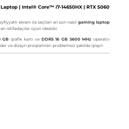
ptop | Intel® Core™ i7-14650HX | RTX 5060
fiyyətli ekranı ilə seçilən ən son nəsil
gaming laptop
istifadəçilər üçün idealdır.
8 GB
qrafik kartı və
DDR5 16 GB 5600 MHz
operativ
er və dizayn proqramları problemsiz şəkildə işləyir.