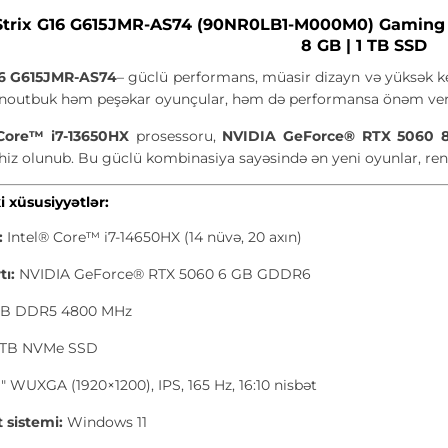
trix G16 G615JMR-AS74 (90NR0LB1-M000M0) Gaming La
8 GB | 1 TB SSD
16 G615JMR-AS74
– güclü performans, müasir dizayn və yüksək key
 noutbuk həm peşəkar oyunçular, həm də performansa önəm verən 
 Core™ i7-13650HX
prosessoru,
NVIDIA GeForce® RTX 5060 
chiz olunub. Bu güclü kombinasiya sayəsində ən yeni oyunlar, rend
i xüsusiyyətlər:
:
Intel® Core™ i7-14650HX (14 nüvə, 20 axın)
tı:
NVIDIA GeForce® RTX 5060 6 GB GDDR6
GB DDR5 4800 MHz
 TB NVMe SSD
1" WUXGA (1920×1200), IPS, 165 Hz, 16:10 nisbət
 sistemi:
Windows 11