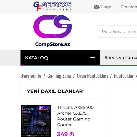
Əlaqə
Geri zə
KATALOQ
Servis və zəm
Əsas səhifə
/
Gaming Zona
/
Oyun Noutbukları
/
Noutbuklar
YENI DAXIL OLANLAR
TP-Link AXE5400
Archer GXE75
Router Gaming
Router
349
₼