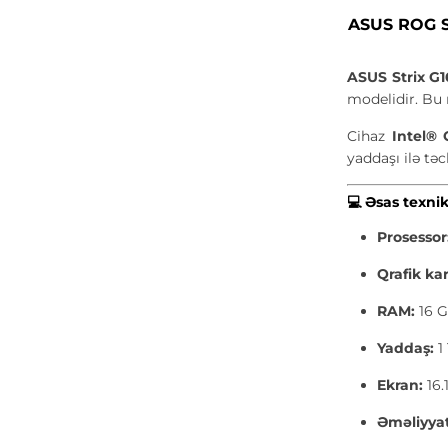
ASUS ROG S
ASUS Strix G
modelidir. Bu
Cihaz
Intel®
yaddaşı ilə tə
💻
Əsas texnik
Prosessor
Qrafik kar
RAM:
16 
Yaddaş:
1
Ekran:
16.
Əməliyyat