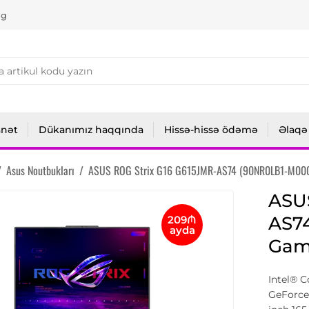
ng
anət
Dükanımız haqqında
Hissə-hissə ödəmə
Əlaqə
/
Asus Noutbukları
/
ASUS ROG Strix G16 G615JMR-AS74 (90NR0LB1-M00
ASUS
AS7
209₼
ayda
Gam
Intel® 
GeForce