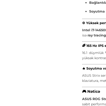
Bağlantıl
Soyutma 
⚙️
Yüksək per
Intel i7-1465
isə
ray tracin
🌈
165 Hz IPS 
16.1 düymlük
yüksək kontras
🔥
Soyutma və
ASUS Strix ser
klaviatura, me
🎮
Nəticə
ASUS ROG Str
sabit performa