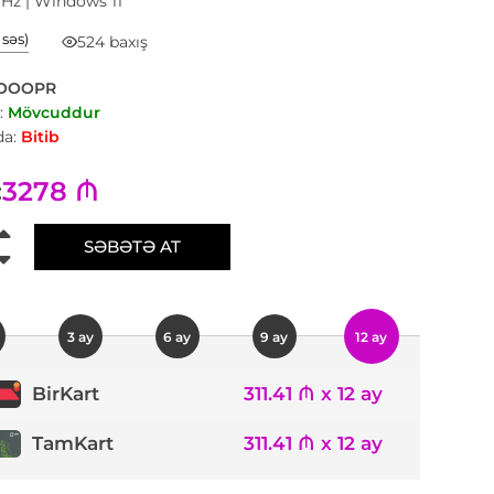
 Hz | Windows 11
1 səs)
524 baxış
OOOPR
:
Mövcuddur
a:
Bitib
3278 ₼
:
SƏBƏTƏ AT
3 ay
6 ay
9 ay
12 ay
311.41 ₼ x 12 ay
BirKart
TamKart
311.41 ₼ x 12 ay