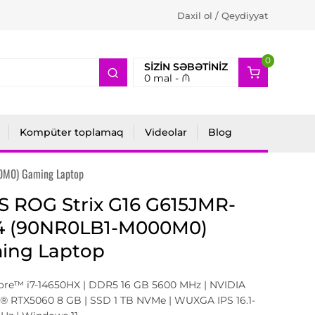
Daxil ol / Qeydiyyat
0
2
SIZIN SƏBƏTINIZ
0
mal -
₼
Kompüter toplamaq
Videolar
Blog
0M0) Gaming Laptop
 ROG Strix G16 G615JMR-
4 (90NR0LB1-M000M0)
ing Laptop
Core™ i7-14650HX | DDR5 16 GB 5600 MHz | NVIDIA
® RTX5060 8 GB | SSD 1 TB NVMe | WUXGA IPS 16.1-