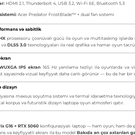
ar:
HDMI 2.1, Thunderbolt 4, USB 3.2, Wi-Fi 6E, Bluetooth 5.3
sistemi:
Acer Predator FrostBlade™ + dual fan sistemi
formans və sabitlik
0HX
prosessoru çoxnüvəli gücü ilə oyun və multitasking işlər
g
və
DLSS 3.0
texnologiyaları ilə real qrafika və hamar oyun təcrü
ekran
WUXGA IPS ekran
165 Hz yeniləmə tezliyi ilə oyunlarda və v
t sayəsində vizual keyfiyyət daha canlı görünür — bu da hər bir 
 dizayn
iyasına məxsus soyutma sistemi və termal idarəetmə texnologiyas
tal korpus və futuristik dizayn laptopa oyun atmosferi qatır.
ix G16 + RTX 5060
konfiqurasiyalı laptop — həm oyun, həm də 
ns və keyfiyyətli ekranı ilə bu model
Bakıda ən çox axtarılan g