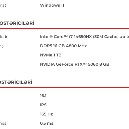
natı
Windows 11
GÖSTƏRICILƏRI
odeli
Intel® Core™ i7 14650HX (30M Cache, up t
aş
DDR5 16 GB 4800 MHz
NVMe 1 TB
NVIDIA GeForce RTX™ 5060 8 GB
STƏRICILƏRI
16.1
IPS
165 Hz
məsi
0.5 ms