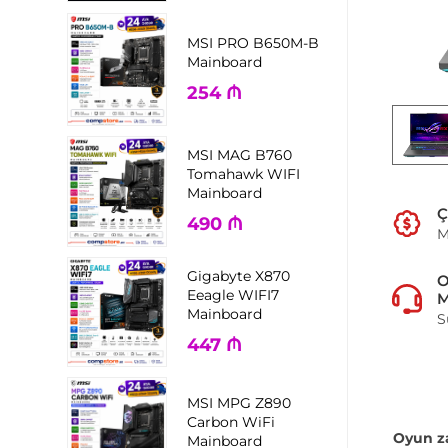
MSI PRO B650M-B
Mainboard
254
₼
MSI MAG B760
Tomahawk WIFI
Mainboard
Ç
490
₼
M
Gigabyte X870
Eeagle WIFI7
M
Mainboard
S
447
₼
MSI MPG Z890
Carbon WiFi
Oyun 
Mainboard