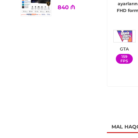
ayarların
840
₼
FHD forma
GTA
159
FPS
MAL HAQ