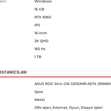
temi
Windows
16 GB
RTX 5060
IPS
16-inch
i
2K QHD
165 Hz
1 TB
ÖSTƏRICILƏR
ASUS ROG Strix G16 G615JMR-AS74 (90NR
Qara
Metal
Ofis işləri, İnternet, Oyun, Dizayn işləri