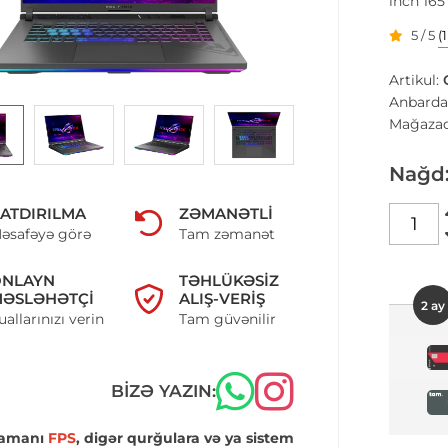
inch 165
5 / 5
(
Artikul:
Anbarda
Mağazad
Nağd
ATDIRILMA
ZƏMANƏTLI
əsafəyə görə
Tam zəmanət
ONLAYN
TƏHLÜKƏSIZ
ƏSLƏHƏTÇI
ALIŞ-VERIŞ
2 ay
uallarınızı verin
Tam güvənilir
BIZƏ YAZIN:
zamanı
FPS
, digər qurğulara və ya sistem