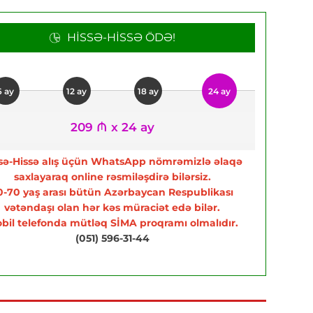
HISSƏ-HISSƏ ÖDƏ!
6 ay
12 ay
18 ay
24 ay
209 ₼ x 24 ay
sə-Hissə alış üçün WhatsApp nömrəmizlə əlaqə
saxlayaraq online rəsmiləşdirə bilərsiz.
0-70 yaş arası bütün Azərbaycan Respublikası
vətəndaşı olan hər kəs müraciət edə bilər.
bil telefonda mütləq SİMA proqramı olmalıdır.
(051) 596-31-44