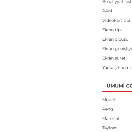
Əməliyyat sis
RAM
Videokart tipi
Ekran tipi
Ekran ölçüsü
Ekran genişliy
Ekran sürəti
Yaddaş həcmi
ÜMUMI G
Model
Rəng
Material
Təyinat