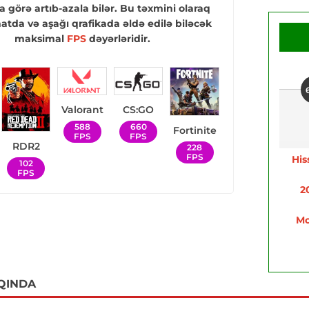
a görə artıb-azala bilər. Bu təxmini olaraq
tda və aşağı qrafikada əldə edilə biləcək
maksimal
FPS
dəyərləridir.
Valorant
CS:GO
588
660
Fortinite
FPS
FPS
RDR2
228
FPS
His
102
FPS
2
Mo
QINDA