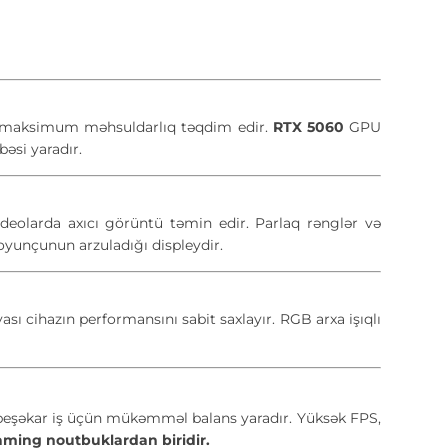
də maksimum məhsuldarlıq təqdim edir.
RTX 5060
GPU
bəsi yaradır.
ideolarda axıcı görüntü təmin edir. Parlaq rənglər və
oyunçunun arzuladığı displeydir.
ı cihazın performansını sabit saxlayır. RGB arxa işıqlı
peşəkar iş üçün mükəmməl balans yaradır. Yüksək FPS,
aming noutbuklardan biridir.