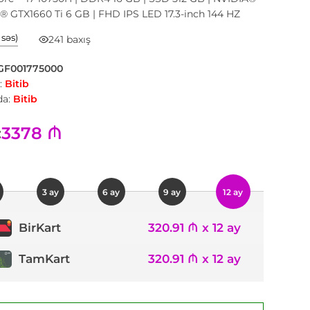
® GTX1660 Ti 6 GB | FHD IPS LED 17.3-inch 144 HZ
1 səs)
241 baxış
GF001775000
:
Bitib
a:
Bitib
3378 ₼
:
3 ay
6 ay
9 ay
12 ay
320.91 ₼ x 12 ay
BirKart
TamKart
320.91 ₼ x 12 ay