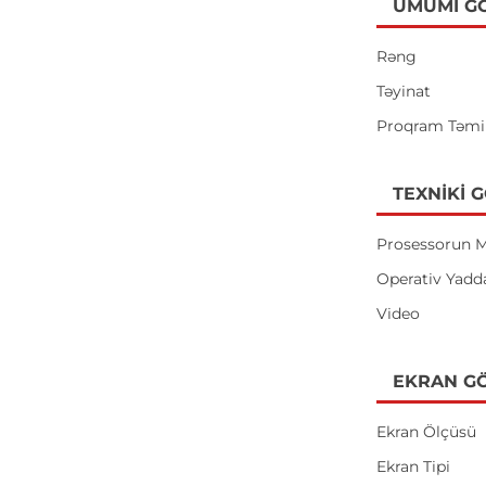
ÜMUMI G
Rəng
Təyinat
Proqram Təmi
TEXNIKI 
Prosessorun M
Operativ Yadd
Video
EKRAN GÖ
Ekran Ölçüsü
Ekran Tipi