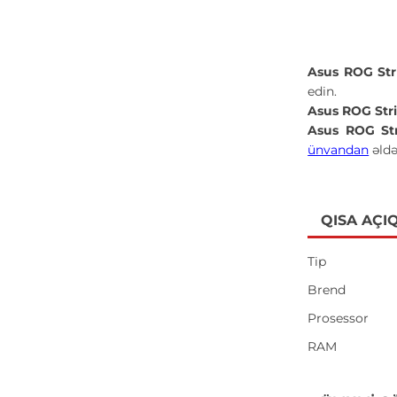
Asus ROG Str
edin.
Asus ROG Str
Asus ROG Str
ünvandan
əldə
QISA AÇI
Tip
Brend
Prosessor
RAM