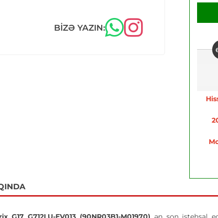
BIZƏ YAZIN:
His
2
Mo
QINDA
ix G17 G712LU-EV013 (90NR03B1-M01970)
ən son istehsal ed