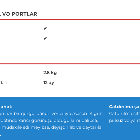
 VƏ PORTLAR
✔
✔
2.8 kg
əti
12 ay
anət:
Çatdırılma şər
an hər bir qurğu, qanun vericiliyə əsasən 14 gün
Çatdırılma sif
ətində xarici görünüşü olduğu kimi qalıbsa,
pulsuz və ya r
ki müdaxilə edilməyibsə, dəyişdirilib və qaytarıla
.