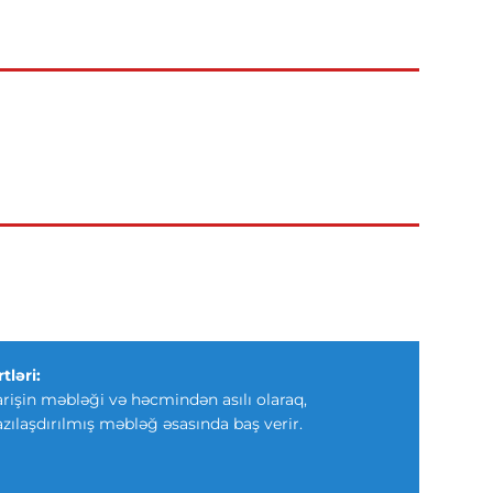
tləri:
arişin məbləği və həcmindən asılı olaraq,
azılaşdırılmış məbləğ əsasında baş verir.