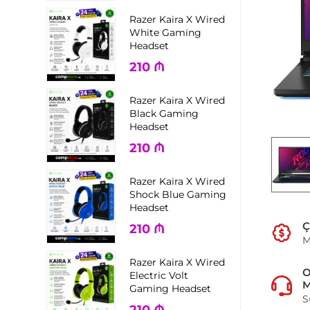
Razer Kaira X Wired
White Gaming
Headset
210
₼
Razer Kaira X Wired
Black Gaming
Headset
210
₼
Razer Kaira X Wired
Shock Blue Gaming
Headset
Ç
210
₼
M
Razer Kaira X Wired
Electric Volt
M
Gaming Headset
S