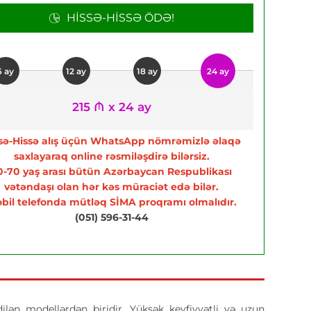
HISSƏ-HISSƏ ÖDƏ!
6 ay
12 ay
18 ay
24 ay
215 ₼ x 24 ay
sə-Hissə alış üçün WhatsApp nömrəmizlə əlaqə
saxlayaraq online rəsmiləşdirə bilərsiz.
0-70 yaş arası bütün Azərbaycan Respublikası
vətəndaşı olan hər kəs müraciət edə bilər.
bil telefonda mütləq SİMA proqramı olmalıdır.
(051) 596-31-44
ilən modellərdən biridir. Yüksək keyfiyyətli və uzun