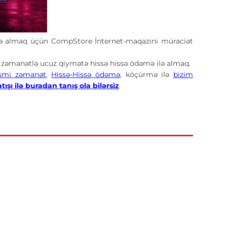
 almaq üçün CompStore İnternet-maqazini müraciət
zəmanətlə ucuz qiymətə hissə hissə ödəmə ilə almaq.
smi zəmanət
,
Hissə-Hissə ödəmə
, köçürmə ilə
bizim
tışı ilə buradan tanış ola bilərsiz