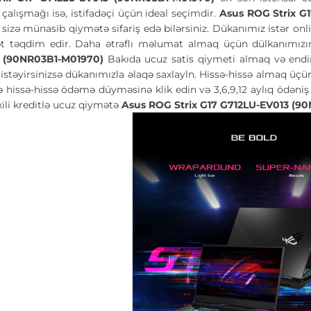
çalışmağı isə, istifadəçi üçün ideal seçimdir.
Asus ROG Strix G
izə münasib qiymətə sifariş edə bilərsiniz. Dükanımız istər online
 təqdim edir. Daha ətraflı məlumat almaq üçün dülkanımızın 
3 (90NR03B1-M01970)
Bakıda ucuz satis qiymeti almaq və end
istəyirsinizsə dükanımızla əlaqə saxlayln. Hissə-hissə almaq üçün
 hissə-hissə ödəmə düyməsinə klik edin və 3,6,9,12 aylıq ödəni
li kreditlə ucuz qiymətə
Asus ROG Strix G17 G712LU-EV013 (