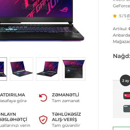
GeForce
5 / 5
(
Artikul:
Anbarda
Mağazad
Nağd
2 ay
ATDIRILMA
ZƏMANƏTLI
əsafəyə görə
Tam zəmanət
ONLAYN
TƏHLÜKƏSIZ
ƏSLƏHƏTÇI
ALIŞ-VERIŞ
uallarınızı verin
Tam güvənilir