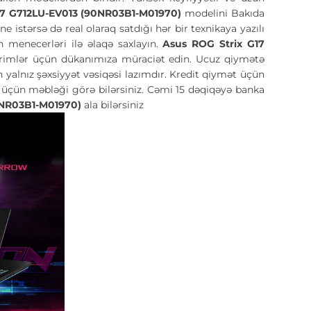
17 G712LU-EV013 (90NR03B1-M01970)
modelini Bakıda
 istərsə də real olaraq satdığı hər bir texnikaya yazılı
menecerləri ilə əlaqə saxlayın.
Asus ROG Strix G17
irimlər üçün dükanımıza müraciət edin. Ucuz qiymətə
 yalnız şəxsiyyət vəsiqəsi lazımdır. Kredit qiymət üçün
ş üçün məbləği görə bilərsiniz. Cəmi 15 dəqiqəyə banka
90NR03B1-M01970)
ala bilərsiniz