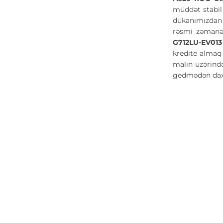
müddət stabil 
dükanımızdan s
rəsmi zəmanət
G712LU-EV01
kredite almaq 
malın üzərində
gedmədən daxi