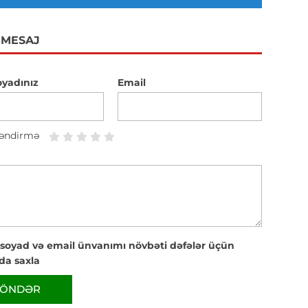
 MESAJ
oyadınız
Email
əndirmə
 soyad və email ünvanımı növbəti dəfələr üçün
da saxla
ÖNDƏR