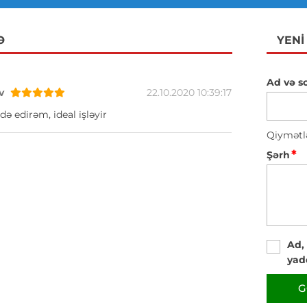
Ə
YENI
Ad və s
v
22.10.2020 10:39:17
də edirəm, ideal işləyir
Qiymətl
*
Şərh
Ad,
yad
G