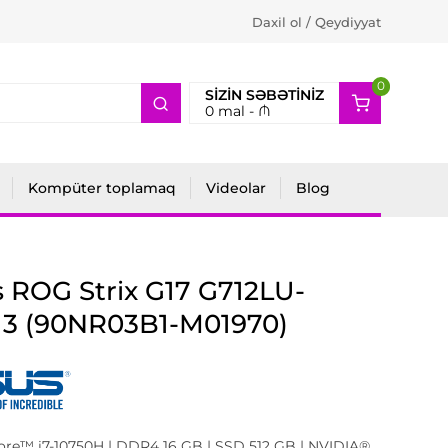
Daxil ol / Qeydiyyat
0
2
SIZIN SƏBƏTINIZ
0
mal -
₼
Kompüter toplamaq
Videolar
Blog
 ROG Strix G17 G712LU-
13 (90NR03B1-M01970)
Core™ i7-10750H | DDR4 16 GB | SSD 512 GB | NVIDIA®