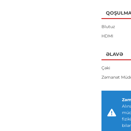
QOŞULMA
Blutuz
HDMI
ƏLAVƏ
Çəki
Zəmanət Müdd
Zəm
Alın
müdd
fizi
bilər