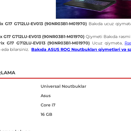
ix G17 G712LU-EV013 (90NR03B1-M01970)
Bakıda ucuz qiymətə
ix G17 G712LU-EV013 (90NR03B1-M01970)
Qiymeti Bakıda rəsmi 
ix G17 G712LU-EV013 (90NR03B1-M01970)
Ucuz qiymətə,
Rə
 edə bilərsiniz.
Bakıda ASUS
ROG Noutbukları
qiymetləri və sa
QLAMA
Universal Noutbuklar
Asus
Core i7
16 GB