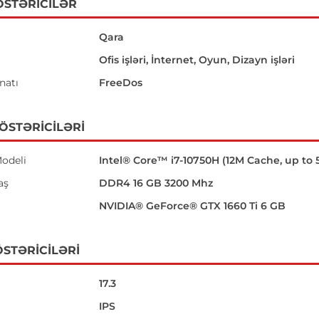
ÖSTƏRICILƏR
Qara
Ofis işləri, İnternet, Oyun, Dizayn işləri
natı
FreeDos
GÖSTƏRICILƏRI
odeli
Intel® Core™ i7-10750H (12M Cache, up to 
aş
DDR4 16 GB 3200 Mhz
NVIDIA® GeForce® GTX 1660 Ti 6 GB
STƏRICILƏRI
17.3
IPS