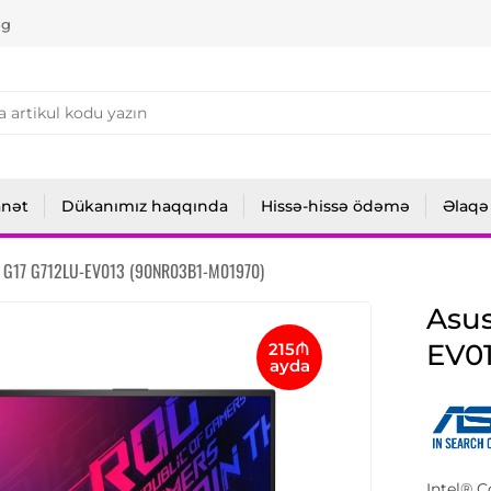
ng
anət
Dükanımız haqqında
Hissə-hissə ödəmə
Əlaqə
x G17 G712LU-EV013 (90NR03B1-M01970)
Asus
EV0
215₼
ayda
Intel® 