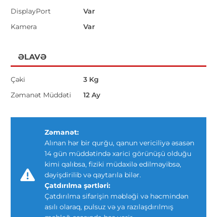
DisplayPort
Var
Kamera
Var
ƏLAVƏ
Çəki
3 Kg
Zəmanət Müddəti
12 Ay
Zəmanət:
Alınan hər bir qurğu, qanun vericiliyə əsasən
14 gün müddətində xarici görünüşü olduğu
kimi qalıbsa, fiziki müdaxilə edilməyibsə,
dəyişdirilib və qaytarıla bilər.
Çatdırılma şərtləri:
Çatdırılma sifarişin məbləği və həcmindən
asılı olaraq, pulsuz və ya razılaşdırılmış