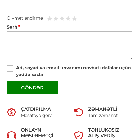
Qiymətləndirmə
*
Şərh
Ad, soyad və email ünvanımı növbəti dəfələr üçün
yadda saxla
GÖNDƏR
ÇATDIRILMA
ZƏMANƏTLI
Məsafəyə görə
Tam zəmanət
ONLAYN
TƏHLÜKƏSIZ
MƏSLƏHƏTÇI
ALIŞ-VERIŞ