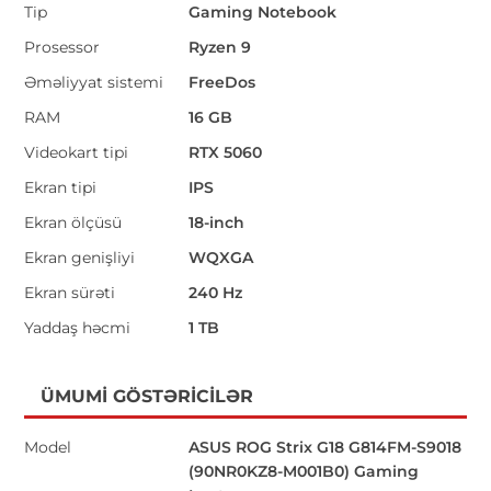
Tip
Gaming Notebook
Prosessor
Ryzen 9
Əməliyyat sistemi
FreeDos
RAM
16 GB
Videokart tipi
RTX 5060
Ekran tipi
IPS
Ekran ölçüsü
18-inch
Ekran genişliyi
WQXGA
Ekran sürəti
240 Hz
Yaddaş həcmi
1 TB
ÜMUMI GÖSTƏRICILƏR
Model
ASUS ROG Strix G18 G814FM-S9018
(90NR0KZ8-M001B0) Gaming