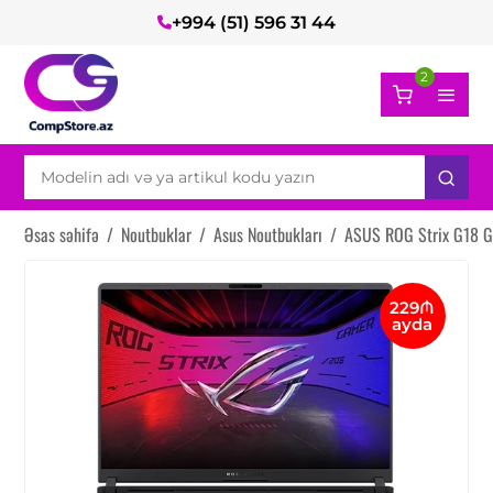
+994 (51) 596 31 44
2
Əsas səhifə
/
Noutbuklar
/
Asus Noutbukları
/
ASUS ROG Strix G18 
229₼
ayda