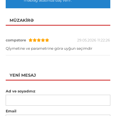
məbləğ əsasında baş verir.
MÜZAKIRƏ
compstore
29.05.2026 11:22:26
Qİymetine ve parametrine görə uyğun seçimdir
YENI MESAJ
Ad və soyadınız
Email