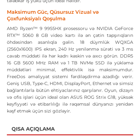
tələbkar iş yükü üçün ideal həlldir.
Maksimum Güc, Qüsursuz Vizual və
Çoxfunksiyalı Qoşulma
AMD Ryzen™ 9 9955HX prosessoru və NVIDIA GeForce
RTX™ 5060 8 GB video kartı ilə ən çətin tapşırıqların
öhdəsindən asanlıqla gəlin. 18 düymlük WQXGA
(2560x1600) IPS ekran, 240 Hz yenilənmə sürəti və 3 ms
cavab müddəti ilə hər kadrı kəskin və axıcı görün. DDR5
16 GB 5600 MHz RAM və 1 TB NVMe SSD ilə yükləmə
müddətləri minimal, effektivlik isə maksimumdur.
FreeDos əməliyyat sistemi fərdiləşdirmə azadlığı verir.
Geniş USB, Type-C, HDMI, DisplayPort, Ethernet və simsiz
bağlantılarla bütün ehtiyaclarınız qarşılanır. Oyun, dizayn
və ofis işləri üçün ideal olan ASUS ROG Strix G18, yüksək
keyfiyyəti və etibarlılığı ilə rəqəmsal dünyanızı yenidən
kəşf etmək üçün sizi gözləyir.
QISA AÇIQLAMA