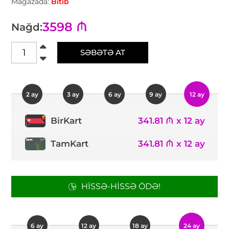
Mağazada:
Bitib
3598 ₼
Nağd:
SƏBƏTƏ AT
2 ay
3 ay
6 ay
9 ay
12 ay
341.81 ₼ x 12 ay
BirKart
TamKart
341.81 ₼ x 12 ay
HISSƏ-HISSƏ ÖDƏ!
6 ay
12 ay
18 ay
24 ay