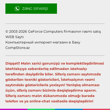
ZƏNG SIFARIŞI
© 2003-2026 GeForce Computers firmasının rəsmi satış
WEB Saytı
Компьютерный интернет-магазин в Баку
CompStore.az
Diqqət!! Malın xarici gorunüşü və komplektləşdirilməsi
istehlakçıya xəbərdarlıq edilmədən istehsalçı
tərəfindən dəyişdirilə bilər. Sifariş zamanı saytımızda
göstərilən texniki göstəriciləri, İstehsalçının rəsmi
saytındakı göstəricilərlə yoxlayın! Yanlışlıq olmaması
üçün, sifariş zamanı bizimlə dəqiqləşdirmə aparın.
Sifariş zamanı malın dükanımızda olmağı barədə
telefon və ya online-chat vasitəsilə dəqiqləşdirin!