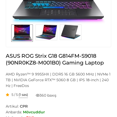
ASUS ROG Strix G18 G814FM-S9018
(90NR0KZ8-M001B0) Gaming Laptop
AMD Ryzen™ 9 9955HX | DDR5 16 GB 5600 MHz | NVMe 1
TB | NVIDIA GeForce RTX™ 5060 8 GB | IPS 18-inch | 240
Hz | FreeDos
5 / 5
(1 səs)
360 baxış
Artikul:
CPR
Anbarda:
Mövcuddur