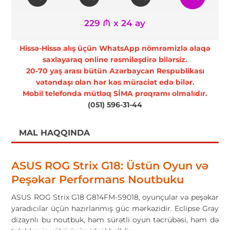
229 ₼ x 24 ay
Hissə-Hissə alış üçün WhatsApp nömrəmizlə əlaqə
saxlayaraq online rəsmiləşdirə bilərsiz.
20-70 yaş arası bütün Azərbaycan Respublikası
vətəndaşı olan hər kəs müraciət edə bilər.
Mobil telefonda mütləq SİMA proqramı olmalıdır.
(051) 596-31-44
MAL HAQQINDA
ASUS ROG Strix G18: Üstün Oyun və
Peşəkar Performans Noutbuku
ASUS ROG Strix G18 G814FM-S9018, oyunçular və peşəkar
yaradıcılar üçün hazırlanmış güc mərkəzidir. Eclipse Gray
dizaynlı bu noutbuk, həm sürətli oyun təcrübəsi, həm də