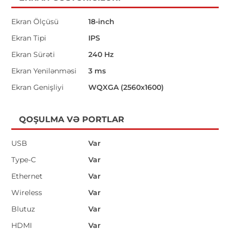
Ekran Ölçüsü
18-inch
Ekran Tipi
IPS
Ekran Sürəti
240 Hz
Ekran Yenilənməsi
3 ms
Ekran Genişliyi
WQXGA (2560x1600)
QOŞULMA VƏ PORTLAR
USB
Var
Type-C
Var
Ethernet
Var
Wireless
Var
Blutuz
Var
HDMI
Var