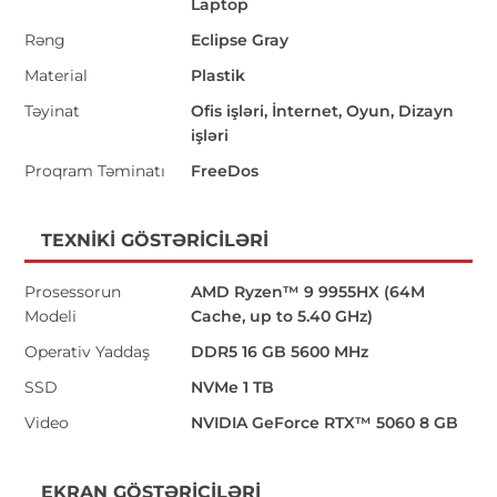
Laptop
Rəng
Eclipse Gray
Material
Plastik
Təyinat
Ofis işləri, İnternet, Oyun, Dizayn
işləri
Proqram Təminatı
FreeDos
TEXNIKI GÖSTƏRICILƏRI
Prosessorun
AMD Ryzen™ 9 9955HX (64M
Modeli
Cache, up to 5.40 GHz)
Operativ Yaddaş
DDR5 16 GB 5600 MHz
SSD
NVMe 1 TB
Video
NVIDIA GeForce RTX™ 5060 8 GB
EKRAN GÖSTƏRICILƏRI