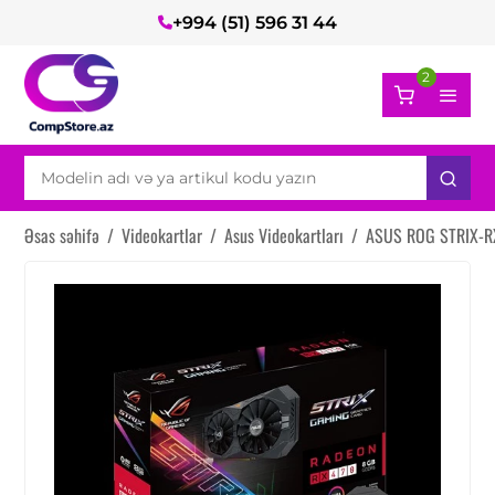
+994 (51) 596 31 44
2
Əsas səhifə
/
Videokartlar
/
Asus Videokartları
/
ASUS ROG STRIX-RX