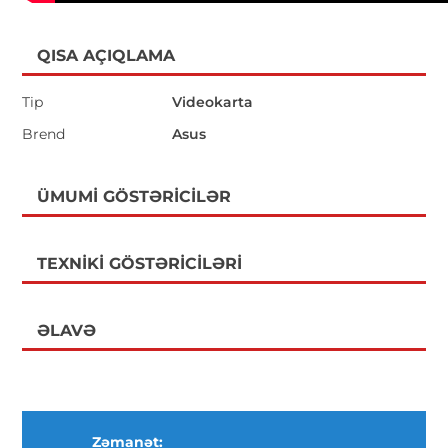
QISA AÇIQLAMA
Tip
Videokarta
Brend
Asus
ÜMUMI GÖSTƏRICILƏR
TEXNIKI GÖSTƏRICILƏRI
ƏLAVƏ
Zəmanət: