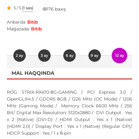
5 / 5
(1 səs)
176 baxış
Anbarda:
Bitib
Mağazada:
Bitib
2 ay
3 ay
6 ay
9 ay
12 ay
MAL HAQQINDA
ROG STRIX-RX470-8G-GAMING / PCI Express 3.0 /
OpenGL®4.5 / GDDR5 8GB / 1226 MHz (OC Mode) / 1206
MHz (Gaming Mode) / Memory Clock 6600 MHz / 256
Bit/ Digital Max Resolution: 5120x2880 / DVI Output : Yes
x 2 (Native) (DVI-D) / HDMI Output : Yes x 1 (Native)
(HDMI 2.0) / Display Port : Yes x 1 (Native) (Regular DP)/
HDCP Support : Yes / 1 x 8-pin