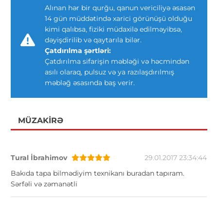
Alınan hər bir qurğu, qanun vericiliyə əsasən
14 gün müddətində xarici görünüşü olduğu
kimi qalıbsa, fiziki müdaxilə edilməyibsə,
dəyişdirilib və qaytarıla bilər.
Çatdırılma şərtləri:
Çatdırılma sifarişin məbləği və həcmindən
asılı olaraq, pulsuz və ya razılaşdırılmış
məbləğ əsasında baş verir.
MÜZAKIRƏ
Tural İbrahimov
29.01.2017 23:34:44
Bakıda tapa bilmədiyim texnikanı buradan tapıram.
Sərfəli və zəmanətli