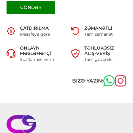
GÖNDƏR
ÇATDIRILMA
ZƏMANƏTLI
Məsafəyə görə
Tam zəmanət
ONLAYN
TƏHLÜKƏSIZ
MƏSLƏHƏTÇI
ALIŞ-VERIŞ
Suallarınızı verin
Tam güvənilir
BIZƏ YAZIN: