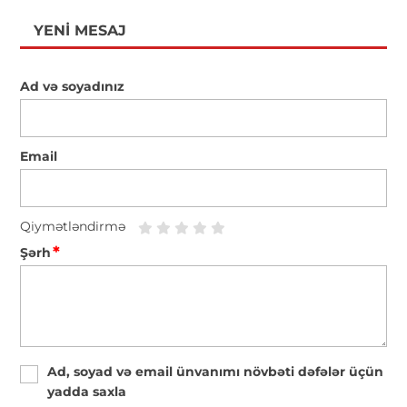
YENI MESAJ
Ad və soyadınız
Email
Qiymətləndirmə
*
Şərh
Ad, soyad və email ünvanımı növbəti dəfələr üçün
yadda saxla