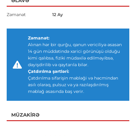
ƏLAVƏ
Zəmanət
12 Ay
Zəmanət:
Alınan hər bir qurğu, qanun vericiliyə əsasən
14 gün müddətində xarici görünüşü olduğu
kimi qalıbsa, fiziki müdaxilə edilməyibsə,
dəyişdirilib və qaytarıla bilər.
Çatdırılma şərtləri:
Çatdırılma sifarişin məbləği və həcmindən
asılı olaraq, pulsuz və ya razılaşdırılmış
məbləğ əsasında baş verir.
MÜZAKIRƏ