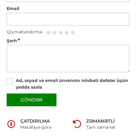
Email
Qiymətləndirmə
*
Şərh
Ad, soyad və email ünvanımı növbəti dəfələr üçün
yadda saxla
GÖNDƏR
ÇATDIRILMA
ZƏMANƏTLI
Məsafəyə görə
Tam zəmanət