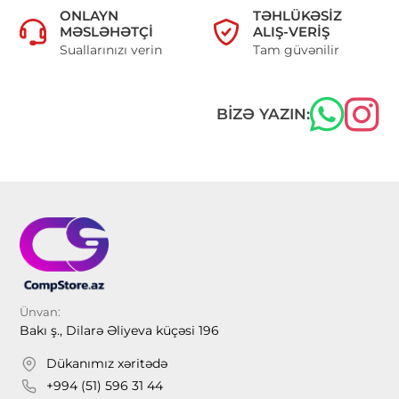
ONLAYN
TƏHLÜKƏSIZ
MƏSLƏHƏTÇI
ALIŞ-VERIŞ
Suallarınızı verin
Tam güvənilir
BIZƏ YAZIN:
Ünvan:
Bakı ş., Dilarə Əliyeva küçəsi 196
Dükanımız xəritədə
+994 (51) 596 31 44