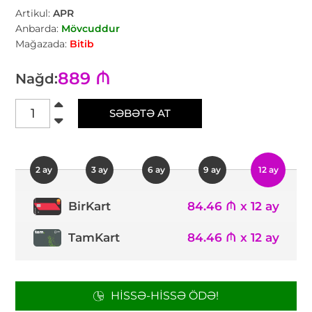
Artikul:
APR
Anbarda:
Mövcuddur
Mağazada:
Bitib
889 ₼
Nağd:
SƏBƏTƏ AT
2 ay
3 ay
6 ay
9 ay
12 ay
84.46 ₼ x 12 ay
BirKart
TamKart
84.46 ₼ x 12 ay
HISSƏ-HISSƏ ÖDƏ!