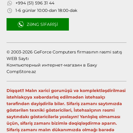
+994 (51) 596 31 44
1-6 günlər 10:00-dən 18:00-dək
ZƏNG SIFARIŞI
© 2003-2026 GeForce Computers firmasının rəsmi satış
WEB Saytı
Компьютерный интернет-магазин в Баку
CompStore.az
Diqqət!! Malın xarici gorunüşü və komplektləşdirilməsi
istehlakçıya xəbərdarlıq edilmədən istehsalçı
tərəfindən dəyişdirilə bilər. Sifariş zamanı saytımızda
göstərilən texniki göstəriciləri, İstehsalçının rəsmi
saytındakı göstəricilərlə yoxlayın! Yanlışlıq olmaması
üçün, sifariş zamanı bizimlə dəqiqləşdirmə aparın.
Sifariş zamanı malın dükanımızda olmağı barədə