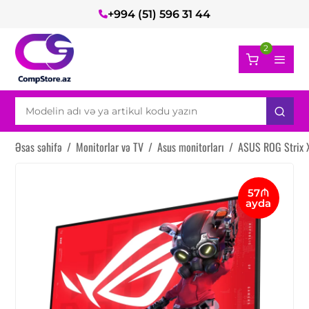
+994 (51) 596 31 44
2
Əsas səhifə
/
Monitorlar və TV
/
Asus monitorları
/
ASUS ROG Strix
57₼
ayda