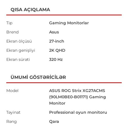
QISA AÇIQLAMA
Tip
Gaming Monitorlar
Brend
Asus
Ekran ölçüsü
27-inch
Ekran genişliyi
2K QHD
Ekran sürəti
320 Hz
ÜMUMI GÖSTƏRICILƏR
Model
ASUS ROG Strix XG27ACMS
(90LM0BE0-B01171) Gaming
Monitor
Təyinat
Professional oyun monitoru
Rəng
Qara