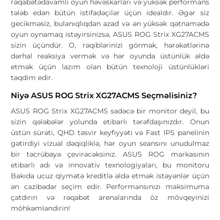
rəqabətədavamlı oyun həvəskarları və yüksək performans
tələb edən bütün istifadəçilər üçün idealdır. Əgər siz
gecikməsiz, bulanıqlıqdan azad və ən yüksək qətnamədə
oyun oynamaq istəyirsinizsə, ASUS ROG Strix XG27ACMS
sizin üçündür. O, rəqiblərinizi görmək, hərəkətlərinə
dərhal reaksiya vermək və hər oyunda üstünlük əldə
etmək üçün lazım olan bütün texnoloji üstünlükləri
təqdim edir.
Niyə ASUS ROG Strix XG27ACMS Seçməlisiniz?
ASUS ROG Strix XG27ACMS sadəcə bir monitor deyil, bu
sizin qələbələr yolunda etibarlı tərəfdaşınızdır. Onun
üstün sürəti, QHD təsvir keyfiyyəti və Fast IPS panelinin
gətirdiyi vizual dəqiqliklə, hər oyun seansını unudulmaz
bir təcrübəyə çevirəcəksiniz. ASUS ROG markasının
etibarlı adı və innovativ texnologiyaları, bu monitoru
Bakıda ucuz qiymətə kreditlə əldə etmək istəyənlər üçün
ən cazibədar seçim edir. Performansınızı maksimuma
çatdırın və rəqabət arenalarında öz mövqeyinizi
möhkəmləndirin!