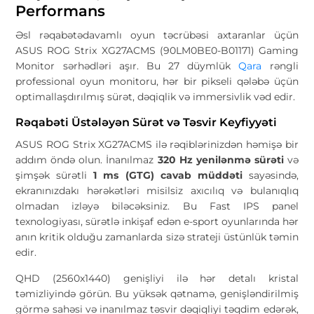
Performans
Əsl rəqabətədavamlı oyun təcrübəsi axtaranlar üçün
ASUS ROG Strix XG27ACMS (90LM0BE0-B01171) Gaming
Monitor sərhədləri aşır. Bu 27 düymlük
Qara
rəngli
professional oyun monitoru, hər bir pikseli qələbə üçün
optimallaşdırılmış sürət, dəqiqlik və immersivlik vəd edir.
Rəqabəti Üstələyən Sürət və Təsvir Keyfiyyəti
ASUS ROG Strix XG27ACMS ilə rəqiblərinizdən həmişə bir
addım öndə olun. İnanılmaz
320 Hz yenilənmə sürəti
və
şimşək sürətli
1 ms (GTG) cavab müddəti
sayəsində,
ekranınızdakı hərəkətləri misilsiz axıcılıq və bulanıqlıq
olmadan izləyə biləcəksiniz. Bu Fast IPS panel
texnologiyası, sürətlə inkişaf edən e-sport oyunlarında hər
anın kritik olduğu zamanlarda sizə strateji üstünlük təmin
edir.
QHD (2560x1440) genişliyi ilə hər detalı kristal
təmizliyində görün. Bu yüksək qətnamə, genişləndirilmiş
görmə sahəsi və inanılmaz təsvir dəqiqliyi təqdim edərək,