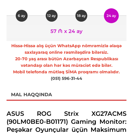
6 ay
12 ay
18 ay
24 ay
57 ₼ x 24 ay
Hissə-Hissə alış üçün WhatsApp nömrəmizlə əlaqə
saxlayaraq online rəsmiləşdirə bilərsiz.
20-70 yaş arası bütün Azərbaycan Respublikası
vətəndaşı olan hər kəs müraciət edə bilər.
Mobil telefonda mütləq SİMA proqramı olmalıdır.
(051) 596-31-44
MAL HAQQINDA
ASUS ROG Strix XG27ACMS
(90LM0BE0-B01171) Gaming Monitor:
Peşəkar Oyunçular üçün Maksimum