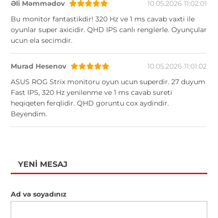
Əli Məmmədov
10.05.2026 11:02:01
Bu monitor fantastikdir! 320 Hz ve 1 ms cavab vaxti ile
oyunlar super axicidir. QHD IPS canlı renglerle. Oyunçular
ucun ela secimdir.
Murad Hesenov
10.05.2026 11:01:02
ASUS ROG Strix monitoru oyun ucun superdir. 27 duyum
Fast IPS, 320 Hz yenilenme ve 1 ms cavab sureti
heqiqeten ferqlidir. QHD goruntu cox aydindir.
Beyendim.
YENI MESAJ
Ad və soyadınız