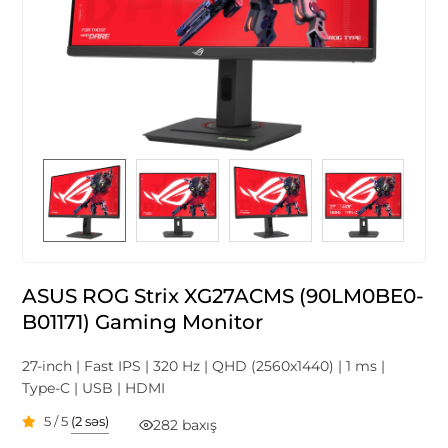
ASUS ROG Strix XG27ACMS (90LM0BE0-
B01171) Gaming Monitor
27-inch | Fast IPS | 320 Hz | QHD (2560x1440) | 1 ms |
Type-C | USB | HDMI
5 / 5
(2 səs)
282 baxış