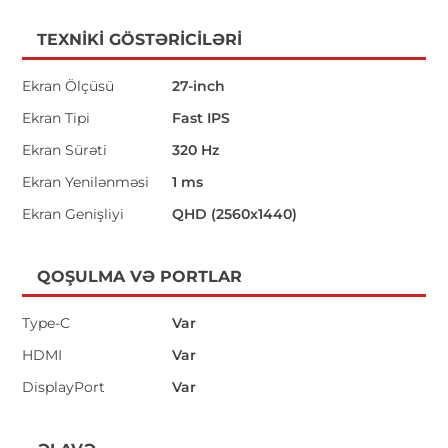
TEXNIKI GÖSTƏRICILƏRI
Ekran Ölçüsü
27-inch
Ekran Tipi
Fast IPS
Ekran Sürəti
320 Hz
Ekran Yenilənməsi
1 ms
Ekran Genişliyi
QHD (2560x1440)
QOŞULMA VƏ PORTLAR
Type-C
Var
HDMI
Var
DisplayPort
Var