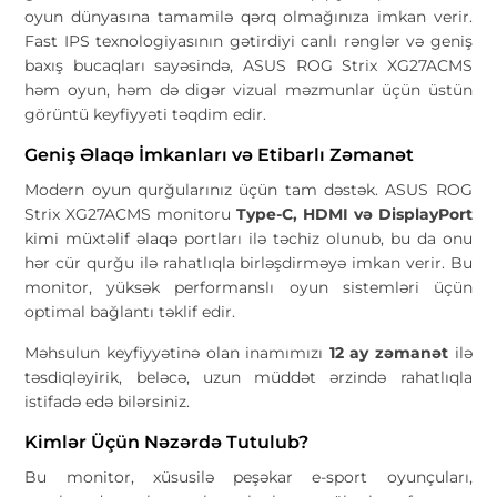
oyun dünyasına tamamilə qərq olmağınıza imkan verir.
Fast IPS texnologiyasının gətirdiyi canlı rənglər və geniş
baxış bucaqları sayəsində, ASUS ROG Strix XG27ACMS
həm oyun, həm də digər vizual məzmunlar üçün üstün
görüntü keyfiyyəti təqdim edir.
Geniş Əlaqə İmkanları və Etibarlı Zəmanət
Modern oyun qurğularınız üçün tam dəstək. ASUS ROG
Strix XG27ACMS monitoru
Type-C, HDMI və DisplayPort
kimi müxtəlif əlaqə portları ilə təchiz olunub, bu da onu
hər cür qurğu ilə rahatlıqla birləşdirməyə imkan verir. Bu
monitor, yüksək performanslı oyun sistemləri üçün
optimal bağlantı təklif edir.
Məhsulun keyfiyyətinə olan inamımızı
12 ay zəmanət
ilə
təsdiqləyirik, beləcə, uzun müddət ərzində rahatlıqla
istifadə edə bilərsiniz.
Kimlər Üçün Nəzərdə Tutulub?
Bu monitor, xüsusilə peşəkar e-sport oyunçuları,