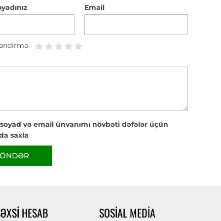
oyadınız
Email
əndirmə
 soyad və email ünvanımı növbəti dəfələr üçün
da saxla
ÖNDƏR
ŞƏXSI HESAB
SOSIAL MEDIA