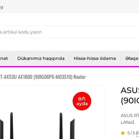
ng
anət
Dükanımız haqqında
Hissə-hissə ödəmə
Əlaqə
T-AX53U AX1800 (90IG06P0-MO3510) Router
ASU
(90
8₼
ayda
ASUS RT
LANx3
5 / 5
(