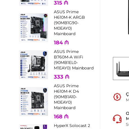
315
₼
ASUS Prime
H610M-K ARGB
(90MB1G90-
M0EAY0)
Mainboard
184
₼
ASUS Prime
B760M-A WiFi
(90MB1EL0-
M1EAY0) Mainboard
333
₼
ASUS Prime
H610M-K D4
Ç
(90MB1A10-
M
M0EAY0)
Mainboard
168
₼
M
S
HyperX Solocast 2