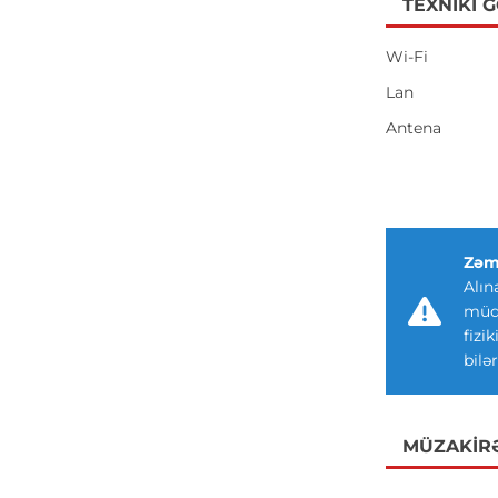
TEXNIKI 
Wi-Fi
Lan
Antena
Zəm
Alın
müdd
fizi
bilər
MÜZAKIR