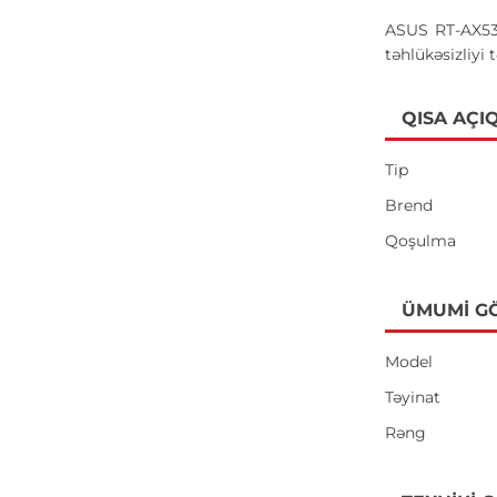
ASUS RT-AX53U
təhlükəsizliyi
QISA AÇI
Tip
Brend
Qoşulma
ÜMUMI G
Model
Təyinat
Rəng