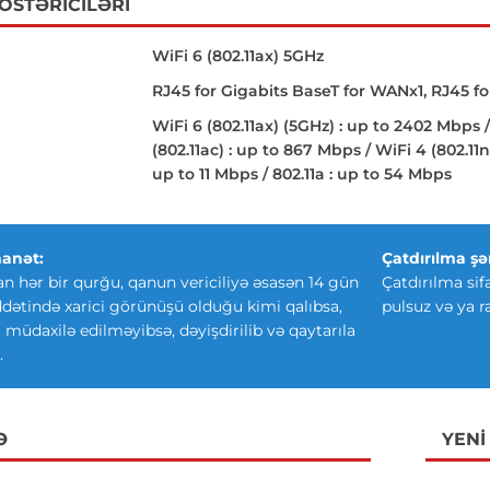
GÖSTƏRICILƏRI
WiFi 6 (802.11ax) 5GHz
RJ45 for Gigabits BaseT for WANx1, RJ45 fo
WiFi 6 (802.11ax) (5GHz) : up to 2402 Mbps /
(802.11ac) : up to 867 Mbps / WiFi 4 (802.11n
up to 11 Mbps / 802.11a : up to 54 Mbps
anət:
Çatdırılma şər
an hər bir qurğu, qanun vericiliyə əsasən 14 gün
Çatdırılma sif
ətində xarici görünüşü olduğu kimi qalıbsa,
pulsuz və ya r
ki müdaxilə edilməyibsə, dəyişdirilib və qaytarıla
.
Ə
YENI