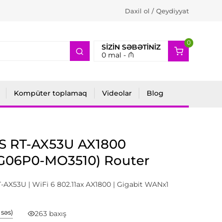
Daxil ol / Qeydiyyat
0
2
SIZIN SƏBƏTINIZ
0
mal -
₼
Kompüter toplamaq
Videolar
Blog
S RT-AX53U AX1800
IG06P0-MO3510) Router
-AX53U | WiFi 6 802.11ax AX1800 | Gigabit WANx1
1 səs)
263 baxış