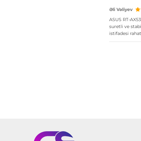
Əli Vəliyev
ASUS RT-AX53U
suretli ve sta
istifadesi raha