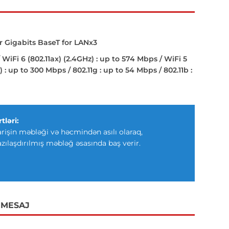
r Gigabits BaseT for LANx3
 WiFi 6 (802.11ax) (2.4GHz) : up to 574 Mbps / WiFi 5
) : up to 300 Mbps / 802.11g : up to 54 Mbps / 802.11b :
tləri:
arişin məbləği və həcmindən asılı olaraq,
azılaşdırılmış məbləğ əsasında baş verir.
 MESAJ