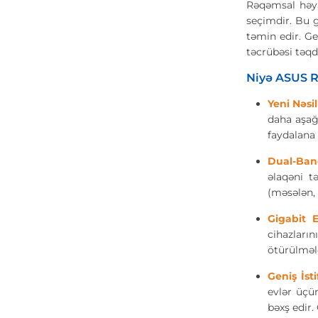
Rəqəmsal həya
seçimdir. Bu g
təmin edir. G
təcrübəsi təqd
Niyə ASUS R
Yeni Nəsi
daha aşağı
faydalana 
Dual-Band
əlaqəni t
(məsələn, 
Gigabit E
cihazların
ötürülməl
Geniş İst
evlər üçü
bəxş edir.