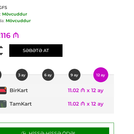
GFS
:
Mövcuddur
a:
Mövcuddur
116 ₼
:
SƏBƏTƏ AT
3 ay
6 ay
9 ay
12 ay
11.02 ₼ x 12 ay
BirKart
TamKart
11.02 ₼ x 12 ay
HISSƏ-HISSƏ ÖDƏ!