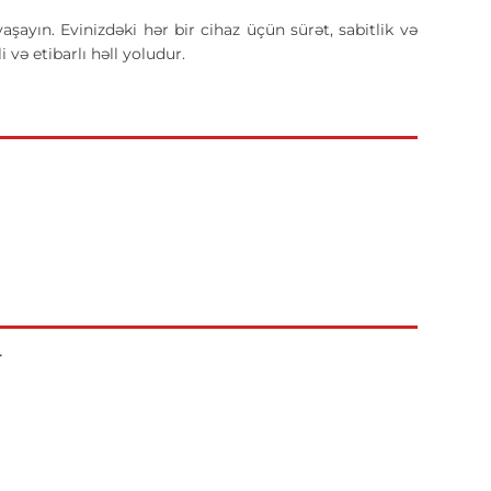
yın. Evinizdəki hər bir cihaz üçün sürət, sabitlik və
və etibarlı həll yoludur.
r