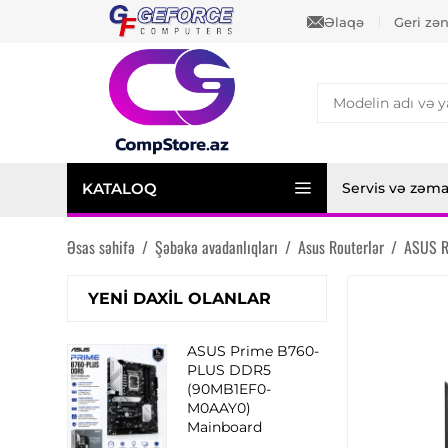
Əlaqə
Geri zə
KATALOQ
Servis və zəm
Əsas səhifə
/
Şəbəkə avadanlıqları
/
Asus Routerlər
/
ASUS R
YENI DAXIL OLANLAR
ASUS Prime B760-
PLUS DDR5
(90MB1EF0-
M0AAY0)
Mainboard