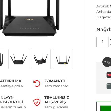
Artikul:
Anbarda
Mağazad
Nağd
2 ay
ATDIRILMA
ZƏMANƏTLI
əsafəyə görə
Tam zəmanət
ONLAYN
TƏHLÜKƏSIZ
ƏSLƏHƏTÇI
ALIŞ-VERIŞ
uallarınızı verin
Tam güvənilir