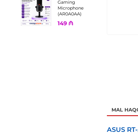
Gaming
Microphone
(AR0A0AA)
149
₼
MAL HAQ
ASUS RT-