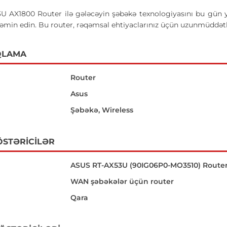
 AX1800 Router ilə gələcəyin şəbəkə texnologiyasını bu gün yaşa
 təmin edin. Bu router, rəqəmsal ehtiyaclarınız üçün uzunmüddətli 
QLAMA
Router
Asus
Şəbəkə, Wireless
ÖSTƏRICILƏR
ASUS RT-AX53U (90IG06P0-MO3510) Route
WAN şəbəkələr üçün router
Qara