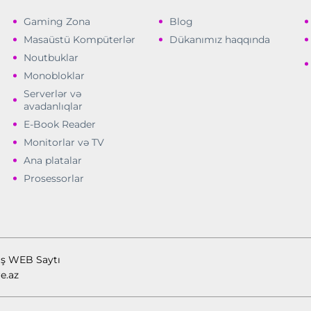
Gaming Zona
Blog
Masaüstü Kompüterlər
Dükanımız haqqında
Noutbuklar
Monobloklar
Serverlər və
avadanlıqlar
E-Book Reader
Monitorlar və TV
Ana platalar
Prosessorlar
ış WEB Saytı
e.az