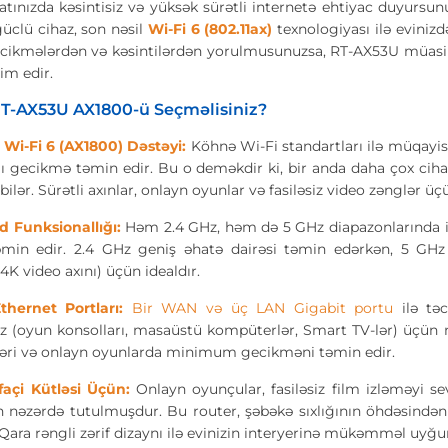
tınızda kəsintisiz və yüksək sürətli internetə ehtiyac duyursun
üclü cihaz, son nəsil
Wi-Fi 6 (802.11ax)
texnologiyası ilə evinizdə
ecikmələrdən və kəsintilərdən yorulmusunuzsa, RT-AX53U müasir
im edir.
T-AX53U AX1800-ü Seçməlisiniz?
l Wi-Fi 6 (AX1800) Dəstəyi:
Köhnə Wi-Fi standartları ilə müqayis
 gecikmə təmin edir. Bu o deməkdir ki, bir anda daha çox cihazı
bilər. Sürətli axınlar, onlayn oyunlar və fasiləsiz video zənglər
 Funksionallığı:
Həm 2.4 GHz, həm də 5 GHz diapazonlarında iş
əmin edir. 2.4 GHz geniş əhatə dairəsi təmin edərkən, 5 GHz
4K video axını) üçün idealdır.
thernet Portları:
Bir WAN və üç LAN Gigabit portu
ilə təc
ız (oyun konsolları, masaüstü kompüterlər, Smart TV-lər) üçün ma
əri və onlayn oyunlarda minimum gecikməni təmin edir.
ifaçi Kütləsi Üçün:
Onlayn oyunçular, fasiləsiz film izləməyi sev
n nəzərdə tutulmuşdur. Bu router, şəbəkə sıxlığının öhdəsindən 
 Qara rəngli zərif dizaynı ilə evinizin interyerinə mükəmməl uyğu