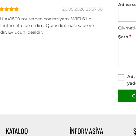
Ad və s
20.05.2026 23:37:50
 AX1800 routerden cox raziyam. WiFi 6 ile
bil internet elde etdim. Qurasdirilmasi sade ve
Qiymətl
tdir. Ev ucun idealdir.
*
Şərh
Ad,
yad
G
KATALOQ
İNFORMASIYA