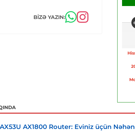
BIZƏ YAZIN:
His
2
Mo
QINDA
AX53U AX1800 Router: Eviniz üçün Nəhən