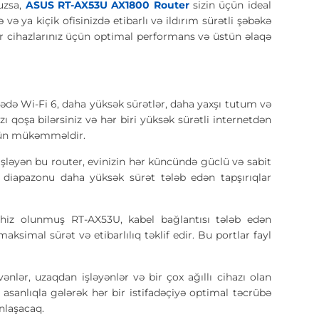
uzsa,
ASUS RT-AX53U AX1800 Router
sizin üçün ideal
 və ya kiçik ofisinizdə etibarlı və ildırım sürətli şəbəkə
 cihazlarınız üçün optimal performans və üstün əlaqə
ədə Wi-Fi 6, daha yüksək sürətlər, daha yaxşı tutum və
 qoşa bilərsiniz və hər biri yüksək sürətli internetdən
 üçün mükəmməldir.
ləyən bu router, evinizin hər küncündə güclü və sabit
 diapazonu daha yüksək sürət tələb edən tapşırıqlar
hiz olunmuş RT-AX53U, kabel bağlantısı tələb edən
ksimal sürət və etibarlılıq təklif edir. Bu portlar fayl
ənlər, uzaqdan işləyənlər və bir çox ağıllı cihazı olan
asanlıqla gələrək hər bir istifadəçiyə optimal təcrübə
nlaşacaq.