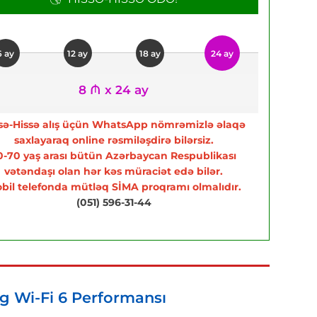
6 ay
12 ay
18 ay
24 ay
8 ₼ x 24 ay
sə-Hissə alış üçün WhatsApp nömrəmizlə əlaqə
saxlayaraq online rəsmiləşdirə bilərsiz.
0-70 yaş arası bütün Azərbaycan Respublikası
vətəndaşı olan hər kəs müraciət edə bilər.
bil telefonda mütləq SİMA proqramı olmalıdır.
(051) 596-31-44
g Wi-Fi 6 Performansı