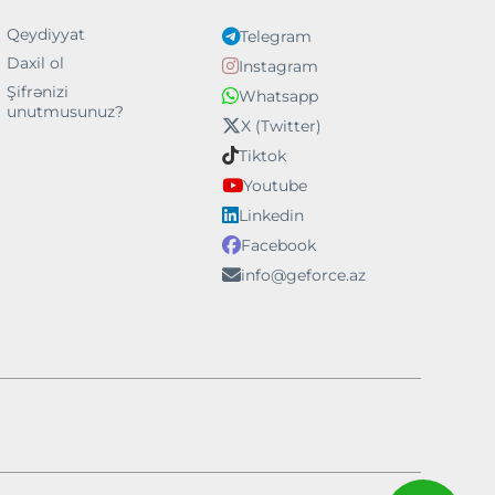
Qeydiyyat
Telegram
Daxil ol
Instagram
Şifrənizi
Whatsapp
unutmusunuz?
X (Twitter)
Tiktok
Youtube
Linkedin
Facebook
info@geforce.az