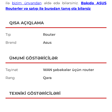
ilə
bizim ünvandan
əldə edə bilərsiniz.
Bakıda ASUS
Routerler və satışı ilə buradan tanış ola bilərsiz
QISA AÇIQLAMA
Tip
Router
Brend
Asus
ÜMUMI GÖSTƏRICILƏR
Təyinat
WAN şəbəkələr üçün router
Rəng
Qara
TEXNIKI GÖSTƏRICILƏRI