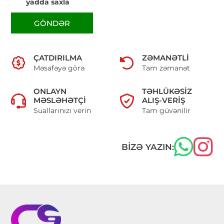
yadda saxla
GÖNDƏR
ÇATDIRILMA
ZƏMANƏTLI
Məsafəyə görə
Tam zəmanət
ONLAYN
TƏHLÜKƏSIZ
MƏSLƏHƏTÇI
ALIŞ-VERIŞ
Suallarınızı verin
Tam güvənilir
BIZƏ YAZIN: