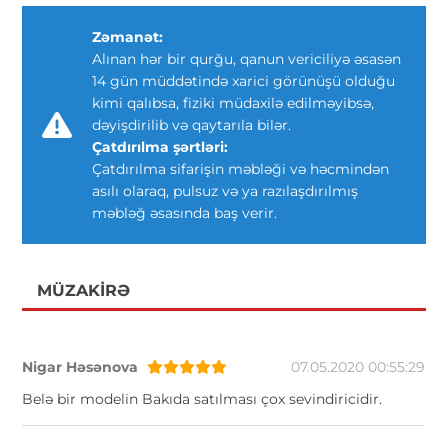
Zəmanət:
Alınan hər bir qurğu, qanun vericiliyə əsasən
14 gün müddətində xarici görünüşü olduğu
kimi qalıbsa, fiziki müdaxilə edilməyibsə,
dəyişdirilib və qaytarıla bilər.
Çatdırılma şərtləri:
Çatdırılma sifarişin məbləği və həcmindən
asılı olaraq, pulsuz və ya razılaşdırılmış
məbləğ əsasında baş verir.
MÜZAKIRƏ
Nigar Həsənova
07.05.2020 00:55:29
Belə bir modelin Bakıda satılması çox sevindiricidir.