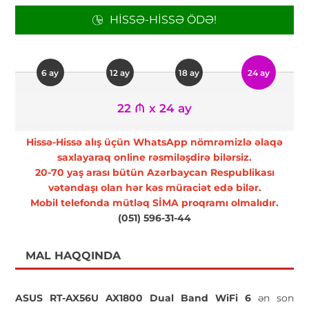
HISSƏ-HISSƏ ÖDƏ!
6 ay
12 ay
18 ay
24 ay
22 ₼ x 24 ay
Hissə-Hissə alış üçün WhatsApp nömrəmizlə əlaqə
saxlayaraq online rəsmiləşdirə bilərsiz.
20-70 yaş arası bütün Azərbaycan Respublikası
vətəndaşı olan hər kəs müraciət edə bilər.
Mobil telefonda mütləq SİMA proqramı olmalıdır.
(051) 596-31-44
MAL HAQQINDA
ASUS RT-AX56U AX1800 Dual Band WiFi 6
ən son