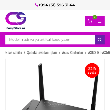
+994 (51) 596 31 44
2
Əsas səhifə
/
Şəbəkə avadanlıqları
/
Asus Routerlər
/
ASUS RT-AX56U
22₼
ayda