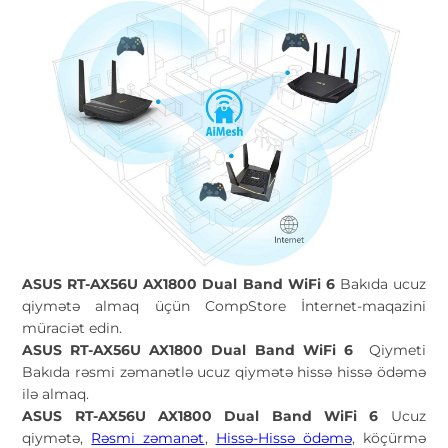
ASUS RT-AX56U AX1800 Dual Band WiFi 6
Bakıda ucuz
qiymətə almaq üçün CompStore İnternet-maqazini
müraciət edin.
ASUS RT-AX56U AX1800 Dual Band WiFi 6
Qiymeti
Bakıda rəsmi zəmanətlə ucuz qiymətə hissə hissə ödəmə
ilə almaq.
ASUS RT-AX56U AX1800 Dual Band WiFi 6
Ucuz
qiymətə,
Rəsmi zəmanət
,
Hissə-Hissə ödəmə
, köçürmə