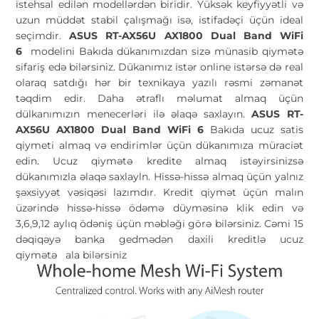
istehsal edilən modellərdən biridir. Yüksək keyfiyyətli və
uzun müddət stabil çalışmağı isə, istifadəçi üçün ideal
seçimdir.
ASUS RT-AX56U AX1800 Dual Band WiFi
6
modelini Bakıda dükanımızdan sizə münasib qiymətə
sifariş edə bilərsiniz. Dükanımız istər online istərsə də real
olaraq satdığı hər bir texnikaya yazılı rəsmi zəmanət
təqdim edir. Daha ətraflı məlumat almaq üçün
dülkanımızın menecerləri ilə əlaqə saxlayın.
ASUS RT-
AX56U AX1800 Dual Band WiFi 6
Bakıda ucuz satis
qiymeti almaq və endirimlər üçün dükanımıza müraciət
edin. Ucuz qiymətə kredite almaq istəyirsinizsə
dükanımızla əlaqə saxlayln. Hissə-hissə almaq üçün yalnız
şəxsiyyət vəsiqəsi lazımdır. Kredit qiymət üçün malın
üzərində hissə-hissə ödəmə düyməsinə klik edin və
3,6,9,12 aylıq ödəniş üçün məbləği görə bilərsiniz. Cəmi 15
dəqiqəyə banka gedmədən daxili kreditlə ucuz
qiymətə
ala bilərsiniz