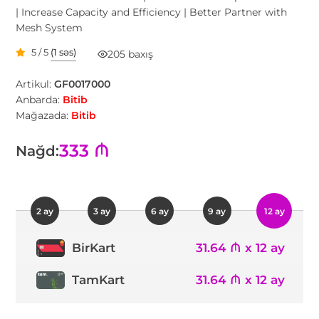
| Increase Capacity and Efficiency | Better Partner with
Mesh System
5 / 5
(1 səs)
205 baxış
Artikul:
GF0017000
Anbarda:
Bitib
Mağazada:
Bitib
333 ₼
Nağd:
2 ay
3 ay
6 ay
9 ay
12 ay
31.64 ₼ x 12 ay
BirKart
TamKart
31.64 ₼ x 12 ay