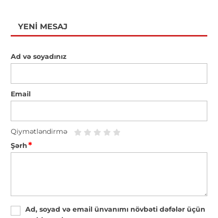
YENI MESAJ
Ad və soyadınız
Email
Qiymətləndirmə
*
Şərh
Ad, soyad və email ünvanımı növbəti dəfələr üçün