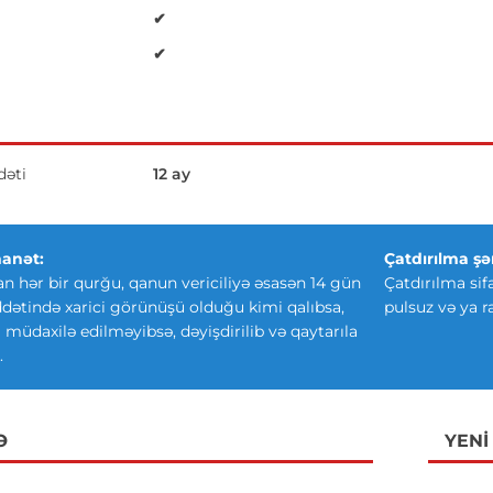
✔
✔
əti
12 ay
anət:
Çatdırılma şər
an hər bir qurğu, qanun vericiliyə əsasən 14 gün
Çatdırılma sif
ətində xarici görünüşü olduğu kimi qalıbsa,
pulsuz və ya r
ki müdaxilə edilməyibsə, dəyişdirilib və qaytarıla
.
Ə
YENI