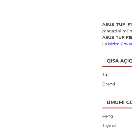
ASUS TUF F1
maqazini müra
ASUS TUF F1
ilə
bizim ünva
QISA AÇI
Tip
Brend
ÜMUMI G
Rəng
Təyinat