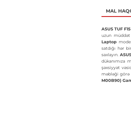
MAL HAQ
ASUS TUF F1
uzun müddət s
Laptop
model
satdığı hər b
saxlayın.
ASUS
dükanımıza mü
şəxsiyyət vəsi
məbləği görə 
M00B90) Gam