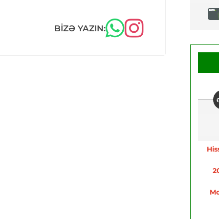
BIZƏ YAZIN:
His
2
Mo