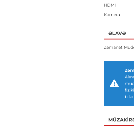
HDMI
Kamera
ƏLAVƏ
Zəmanət Müdd
Zəm
Alın
müdd
fizi
bilər
MÜZAKIR