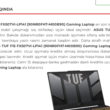
QINDA
5 FX507VI-LP141 (90NR0FH7-M00B90) Gaming Laptop
ən son i
tabil çalışmağı isə, istifadəçi üçün ideal seçimdir.
ASUS TU
ini Bakıda dükanımızdan sizə münasib qiymətə sifariş edə bilə
ir texnikaya yazılı rəsmi zəmanət təqdim edir. Daha ətraflı m
 TUF F15 FX507VI-LP141 (90NR0FH7-M00B90) Gaming Lapt
raciət edin. Ucuz qiymətə kredite almaq istəyirsinizsə dükan
qəsi lazımdır. Kredit qiymət üçün malın üzərində hissə-hissə ö
bilərsiniz. Cəmi 15 dəqiqəyə banka gedmədən daxili kreditlə u
ing Laptop
ala bilərsiniz