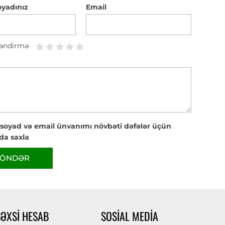
oyadınız
Email
əndirmə
 soyad və email ünvanımı növbəti dəfələr üçün
da saxla
ÖNDƏR
ŞƏXSI HESAB
SOSIAL MEDIA