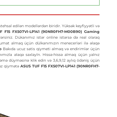
stehsal edilən modellərdən biridir. Yüksək keyfiyyətli və
F F15 FX507VI-LP141 (90NR0FH7-M00B90) Gaming
rsiniz. Dükanımız istər online istərsə də real olaraq
əlumat almaq üçün dülkanımızın menecerləri ilə əlaqə
op
Bakıda ucuz satis qiymeti almaq və endirimlər üçün
ımızla əlaqə saxlayln. Hissə-hissə almaq üçün yalnız
dəmə düyməsinə klik edin və 3,6,9,12 aylıq ödəniş üçün
cuz qiymətə
ASUS TUF F15 FX507VI-LP141 (90NR0FH7-