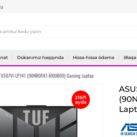
ng
anət
Dükanımız haqqında
Hissə-hissə ödəmə
Əlaqə
FX507VI-LP141 (90NR0FH7-M00B90) Gaming Laptop
ASUS
(90
216₼
ayda
Lap