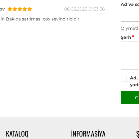
Ad və s
ov
06.05.2025 01:53:56
in Bakıda satılması çox sevindiricidir.
Qiymətl
*
Şərh
Ad,
yad
G
KATALOQ
İNFORMASIYA