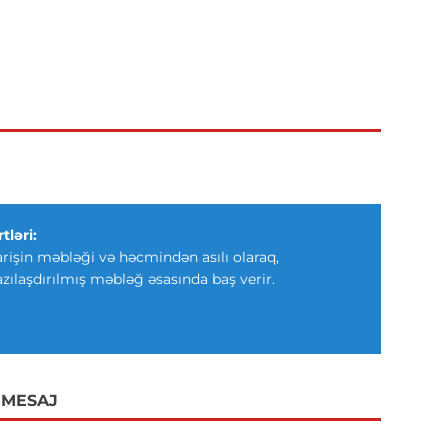
tləri:
arişin məbləği və həcmindən asılı olaraq,
azılaşdırılmış məbləğ əsasında baş verir.
 MESAJ