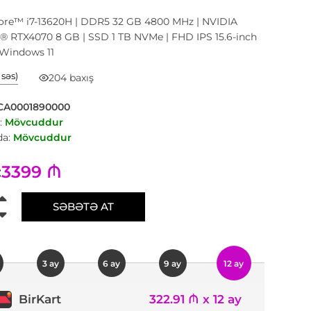
Core™ i7-13620H | DDR5 32 GB 4800 MHz | NVIDIA
® RTX4070 8 GB | SSD 1 TB NVMe | FHD IPS 15.6-inch
 Windows 11
1 səs)
204 baxış
CA0001890000
:
Mövcuddur
a:
Mövcuddur
3399 ₼
:
SƏBƏTƏ AT
3 ay
6 ay
9 ay
12 ay
322.91 ₼ x 12 ay
BirKart