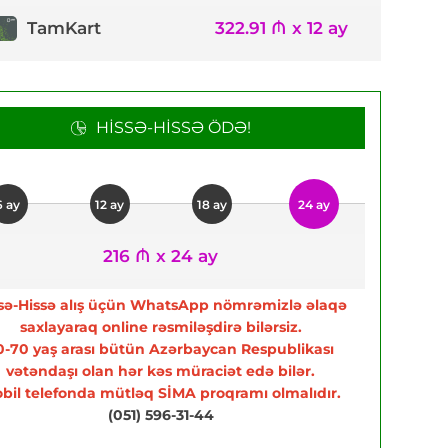
TamKart
322.91 ₼ x 12 ay
HISSƏ-HISSƏ ÖDƏ!
6 ay
12 ay
18 ay
24 ay
216 ₼ x 24 ay
sə-Hissə alış üçün WhatsApp nömrəmizlə əlaqə
saxlayaraq online rəsmiləşdirə bilərsiz.
0-70 yaş arası bütün Azərbaycan Respublikası
vətəndaşı olan hər kəs müraciət edə bilər.
bil telefonda mütləq SİMA proqramı olmalıdır.
(051) 596-31-44