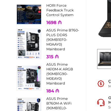
HORI Force
Feedback Truck
Control System
1698
₼
ASUS Prime B760-
PLUS DDR5
(90MB1EF0-
M0AAY0)
Mainboard
315
₼
ASUS Prime
H610M-K ARGB
(90MB1G90-
M0EAY0)
Ç
Mainboard
M
184
₼
ASUS Prime
M
B760M-A WiFi
S
(90MB1EL0-