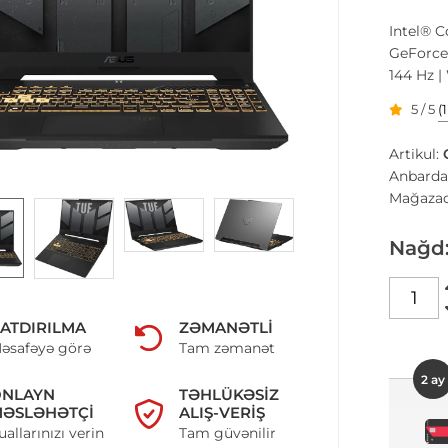
Intel® 
GeForce
144 Hz |
5 / 5
(
Artikul:
Anbarda
Mağazad
Nağd
ATDIRILMA
ZƏMANƏTLI
əsafəyə görə
Tam zəmanət
2 ay
ONLAYN
TƏHLÜKƏSIZ
ƏSLƏHƏTÇI
ALIŞ-VERIŞ
uallarınızı verin
Tam güvənilir