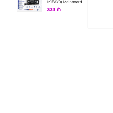
M1EAY0) Mainboard
333
₼