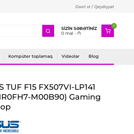
Daxil ol / Qeydiyyat
0
2
SIZIN SƏBƏTINIZ
0
mal -
₼
Kompüter toplamaq
Videolar
Blog
 TUF F15 FX507VI-LP141
NR0FH7-M00B90) Gaming
top