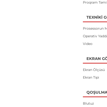
Proqram Təmi
TEXNIKI 
Prosessorun M
Operativ Yadd
Video
EKRAN GÖ
Ekran Ölçüsü
Ekran Tipi
QOŞULMA
Blutuz