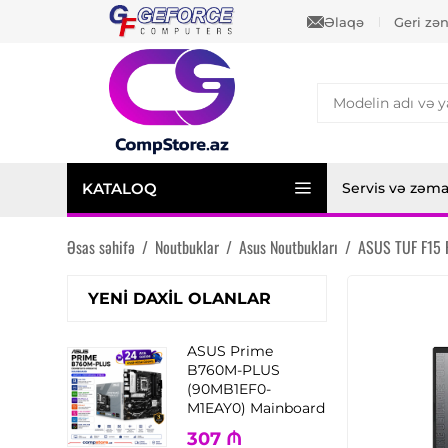
Əlaqə
Geri zə
KATALOQ
Servis və zəm
Əsas səhifə
/
Noutbuklar
/
Asus Noutbukları
/
ASUS TUF F15 
YENI DAXIL OLANLAR
ASUS Prime
B760M-PLUS
(90MB1EF0-
M1EAY0) Mainboard
307
₼