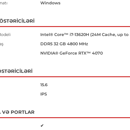
natı
Windows
GÖSTƏRICILƏRI
odeli
Intel® Core™ i7-13620H (24M Cache, up to
aş
DDR5 32 GB 4800 MHz
NVIDIA® GeForce RTX™ 4070
STƏRICILƏRI
15.6
IPS
 VƏ PORTLAR
✔