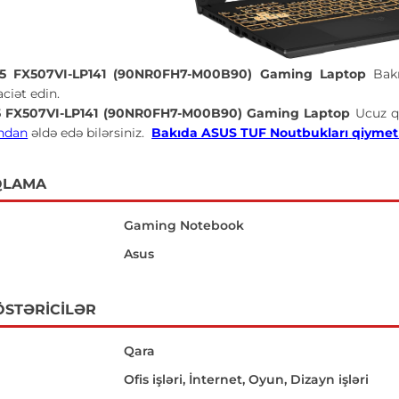
5 FX507VI-LP141 (90NR0FH7-M00B90) Gaming Laptop
Bak
ciət edin.
5 FX507VI-LP141 (90NR0FH7-M00B90) Gaming Laptop
Ucuz q
ndan
əldə edə bilərsiniz.
Bakıda ASUS
TUF Noutbukları
qiymetl
QLAMA
Gaming Notebook
Asus
ÖSTƏRICILƏR
Qara
Ofis işləri, İnternet, Oyun, Dizayn işləri