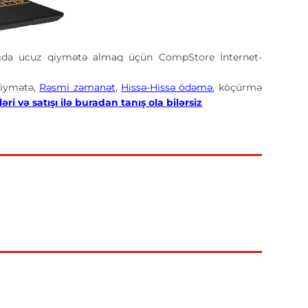
ıda ucuz qiymətə almaq üçün CompStore İnternet-
iymətə,
Rəsmi zəmanət
,
Hissə-Hissə ödəmə
, köçürmə
əri və satışı ilə buradan tanış ola bilərsiz