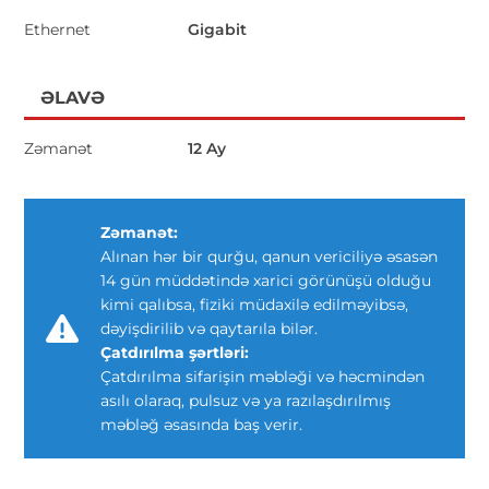
Ethernet
Gigabit
ƏLAVƏ
Zəmanət
12 Ay
Zəmanət:
Alınan hər bir qurğu, qanun vericiliyə əsasən
14 gün müddətində xarici görünüşü olduğu
kimi qalıbsa, fiziki müdaxilə edilməyibsə,
dəyişdirilib və qaytarıla bilər.
Çatdırılma şərtləri:
Çatdırılma sifarişin məbləği və həcmindən
asılı olaraq, pulsuz və ya razılaşdırılmış
məbləğ əsasında baş verir.