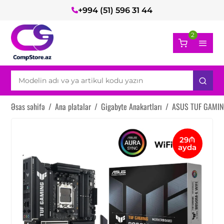
+994 (51) 596 31 44
2
Əsas səhifə
/
Ana platalar
/
Gigabyte Anakartları
/
ASUS TUF GAMIN
29₼
ayda