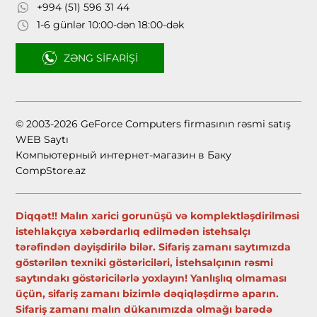
+994 (51) 596 31 44
1-6 günlər 10:00-dən 18:00-dək
ZƏNG SIFARIŞI
© 2003-2026 GeForce Computers firmasının rəsmi satış
WEB Saytı
Компьютерный интернет-магазин в Баку
CompStore.az
Diqqət!! Malın xarici gorunüşü və komplektləşdirilməsi
istehlakçıya xəbərdarlıq edilmədən istehsalçı
tərəfindən dəyişdirilə bilər. Sifariş zamanı saytımızda
göstərilən texniki göstəriciləri, İstehsalçının rəsmi
saytındakı göstəricilərlə yoxlayın! Yanlışlıq olmaması
üçün, sifariş zamanı bizimlə dəqiqləşdirmə aparın.
Sifariş zamanı malın dükanımızda olmağı barədə