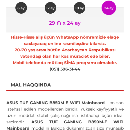
6 ay
12 ay
18 ay
24 ay
29 ₼ x 24 ay
Hissə-Hissə alış üçün WhatsApp nömrəmizlə əlaqə
saxlayaraq online rəsmiləşdirə bilərsiz.
20-70 yaş arası bütün Azərbaycan Respublikası
vətəndaşı olan hər kəs müraciət edə bilər.
Mobil telefonda mütləq SİMA proqramı olmalıdır.
(051) 596-31-44
MAL HAQQINDA
ASUS TUF GAMING B850M-E WIFI Mainboard
ən son
istehsal edilən modellərdən biridir. Yüksək keyfiyyətli və
uzun müddət stabil çalışmağı isə, istifadəçi üçün ideal
seçimdir.
ASUS TUF GAMING B850M-E WIFI
Mainboard
modelini Bakıda dükanımızdan sizə münasib