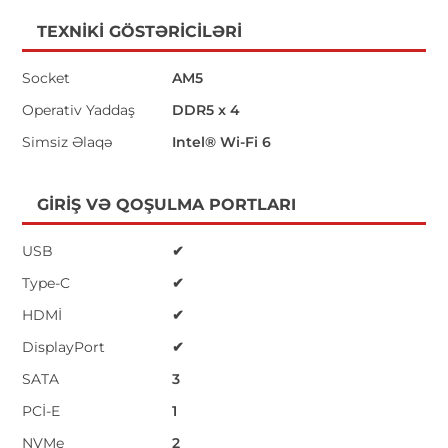
TEXNIKI GÖSTƏRICILƏRI
Socket
AM5
Operativ Yaddaş
DDR5 x 4
Simsiz Əlaqə
Intel® Wi-Fi 6
GIRIŞ VƏ QOŞULMA PORTLARI
USB
✔
Type-C
✔
HDMİ
✔
DisplayPort
✔
SATA
3
PCİ-E
1
NVMe
2