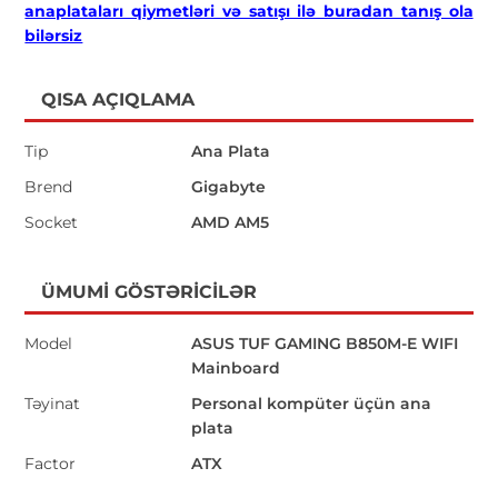
anaplataları qiymetləri və satışı ilə buradan tanış ola
bilərsiz
QISA AÇIQLAMA
Tip
Ana Plata
Brend
Gigabyte
Socket
AMD AM5
ÜMUMI GÖSTƏRICILƏR
Model
ASUS TUF GAMING B850M-E WIFI
Mainboard
Təyinat
Personal kompüter üçün ana
plata
Factor
ATX