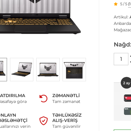
5 / 5
(
Artikul:
Anbarda
Mağazad
Nağd
2 ay
ATDIRILMA
ZƏMANƏTLI
əsafəyə görə
Tam zəmanət
ONLAYN
TƏHLÜKƏSIZ
ƏSLƏHƏTÇI
ALIŞ-VERIŞ
uallarınızı verin
Tam güvənilir