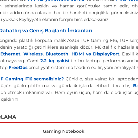
n səhnələrində kəskin və hamar görüntülər təmin edir, ghost
n bir addım öndə olacaq, hər bir hərəkəti dəqiqliklə görəcəksiniz
 yüksək keyfiyyətli ekranın fərqini hiss edəcəksiniz.
Rahatlıq və Geniş Bağlantı İmkanları
əngində plastik korpusa malik ASUS TUF Gaming F16, TUF seriya
adənin yaratdığı çətinliklərə asanlıqla dözür. Müxtəlif cihazla
Ethernet, Wireless, Bluetooth, HDMI və DisplayPort
. Daxili
 olmayacaq. Cəmi
2.2 kq çəkisi
ilə bu laptop, performansında
aptop
FreeDos
əməliyyat sistemi ilə təqdim edilir, yəni əməliyyat 
F Gaming F16 seçməlisiniz?
Çünki o, sizə yalnız bir laptopda
z üçün güclü platforma və gündəlik işlərdə etibarlı tərəfdaş.
B
ldə etmək imkanınız var. Həm oyun üçün, həm də ciddi işlər 
qaldırın!
QLAMA
Gaming Notebook