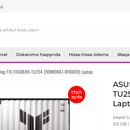
ng
anət
Dükanımız haqqında
Hissə-hissə ödəmə
Əlaqə
ing F16 FX608JHI-TU254 (90NR0NA1-M00D70) Laptop
ASU
TU2
172₼
ayda
Lap
Intel® 
512 GB |