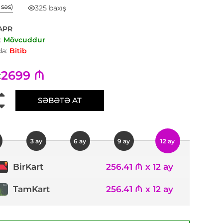
1 səs)
325 baxış
APR
:
Mövcuddur
a:
Bitib
2699 ₼
:
SƏBƏTƏ AT
3 ay
6 ay
9 ay
12 ay
256.41 ₼ x 12 ay
BirKart
TamKart
256.41 ₼ x 12 ay