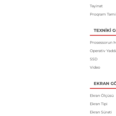
Təyinat
Proqram Təmi
TEXNIKI 
Prosessorun M
Operativ Yadd
SSD
Video
EKRAN GÖ
Ekran Ölçüsü
Ekran Tipi
Ekran Sürəti