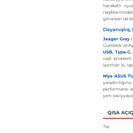
hərəkətli oyu
rəqiblərinizdə
görərkən də bu
Dayanıqlıq, 
Jeager Gray
r
Gündəlik istif
USB, Type-C, 
vaxt problem
lazımdır ki, l
Niyə ASUS TU
yaradıcılığını
performansı ə
yeni səviyyəyə 
QISA AÇI
Tip