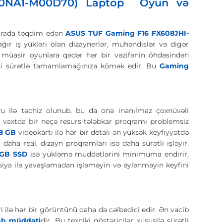
R0NA1-M00D70) Laptop Oyun və
 arada təqdim edən
ASUS TUF Gaming F16 FX608JHI-
ır iş yükləri olan dizaynerlər, mühəndislər və digər
 müasir oyunlara qədər hər bir vəzifənin öhdəsindən
inizi sürətlə tamamlamağınıza kömək edir. Bu
Gaming
r
u ilə təchiz olunub, bu da ona inanılmaz çoxnüvəli
i vaxtda bir neçə resurs-tələbkar proqramı problemsiz
8 GB
videokartı ilə hər bir detalı ən yüksək keyfiyyətdə
daha real, dizayn proqramları isə daha sürətli işləyir.
 GB SSD
isə yükləmə müddətlərini minimuma endirir,
siya ilə yavaşlamadan işləməyin və əylənməyin keyfini
ri ilə hər bir görüntünü daha da cəlbedici edir. Ən vacib
ab müddəti
dir. Bu texniki göstəricilər xüsusilə sürətli