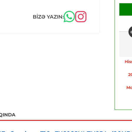
BIZƏ YAZIN:
His
2
Mo
QINDA