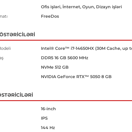
Ofis işləri, İnternet, Oyun, Dizayn işləri
natı
FreeDos
GÖSTƏRICILƏRI
odeli
Intel® Core™ i7-14650HX (30M Cache, up t
aş
DDR5 16 GB 5600 MHz
NVMe 512 GB
NVIDIA GeForce RTX™ 5050 8 GB
STƏRICILƏRI
16-inch
IPS
144 Hz