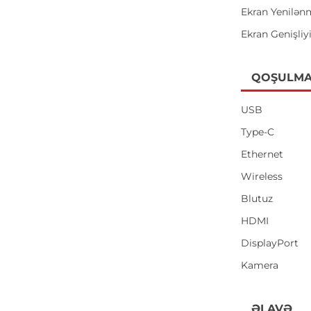
Ekran Yenilən
Ekran Genişliy
QOŞULMA
USB
Type-C
Ethernet
Wireless
Blutuz
HDMI
DisplayPort
Kamera
ƏLAVƏ