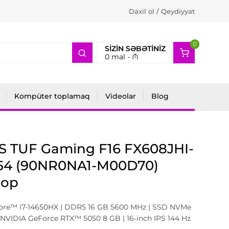
Daxil ol / Qeydiyyat
0
2
SIZIN SƏBƏTINIZ
0
mal -
₼
Kompüter toplamaq
Videolar
Blog
S TUF Gaming F16 FX608JHI-
54 (90NR0NA1-M00D70)
top
Core™ i7-14650HX | DDR5 16 GB 5600 MHz | SSD NVMe
 NVIDIA GeForce RTX™ 5050 8 GB | 16-inch IPS 144 Hz