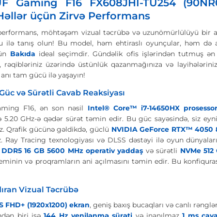
F Gaming F16 FX608JHI-TU254 (90N
Həllər üçün Zirvə Performans
 performans, möhtəşəm vizual təcrübə və uzunömürlülüyü bir
 ilə tanış olun! Bu model, həm ehtiraslı oyunçular, həm də ağ
çün
Bakıda
ideal seçimdir. Gündəlik ofis işlərindən tutmuş ən
ir, rəqibləriniz üzərində üstünlük qazanmağınıza və layihələr
 anı tam gücü ilə yaşayın!
c və Sürətli Cavab Reaksiyası
ming F16, ən son nəsil
Intel® Core™ i7-14650HX prosesso
 5.20 GHz-ə qədər sürət təmin edir. Bu güc sayəsində, siz eyn
niz. Qrafik gücünə gəldikdə, güclü
NVIDIA GeForce RTX™ 4050 
. Ray Tracing texnologiyası və DLSS dəstəyi ilə oyun dünyaları 
i
DDR5 16 GB 5600 MHz operativ yaddaş
və sürətli
NVMe 512
teminin və proqramların ani açılmasını təmin edir. Bu konfiqura
ran Vizual Təcrübə
S FHD+ (1920x1200) ekran
, geniş baxış bucaqları və canlı rənglə
ndən biri isə
144 Hz yenilənmə sürəti
və inanılmaz
1 ms cav