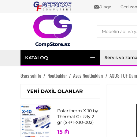
Əlaqə
Geri zə
KATALOQ
Servis və zəm
Əsas səhifə
/
Noutbuklar
/
Asus Noutbukları
/
ASUS TUF Gam
YENI DAXIL OLANLAR
Polartherm X-10 by
Thermal Grizzly 2
gr (S-PT-X10-002)
15
₼