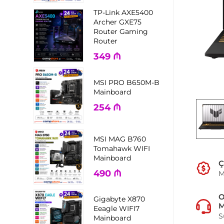
TP-Link AXE5400
Archer GXE75
Router Gaming
Router
349
₼
MSI PRO B650M-B
Mainboard
254
₼
MSI MAG B760
Tomahawk WIFI
Mainboard
Ç
490
₼
M
Gigabyte X870
M
Eeagle WIFI7
S
Mainboard