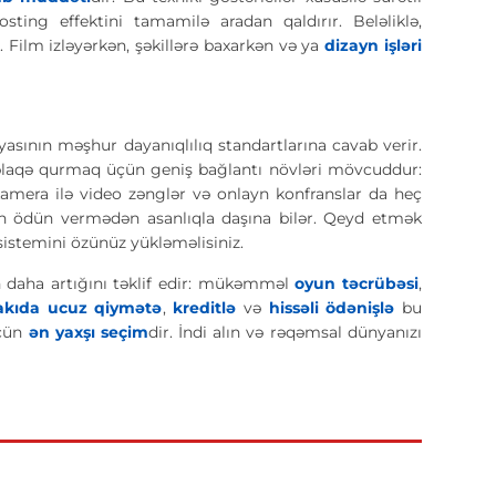
ing effektini tamamilə aradan qaldırır. Beləliklə,
. Film izləyərkən, şəkillərə baxarkən və ya
dizayn işləri
sının məşhur dayanıqlılıq standartlarına cavab verir.
rla əlaqə qurmaq üçün geniş bağlantı növləri mövcuddur:
 kamera ilə video zənglər və onlayn konfranslar da heç
n ödün vermədən asanlıqla daşına bilər. Qeyd etmək
sistemini özünüz yükləməlisiniz.
n daha artığını təklif edir: mükəmməl
oyun təcrübəsi
,
akıda ucuz qiymətə
,
kreditlə
və
hissəli ödənişlə
bu
üçün
ən yaxşı seçim
dir. İndi alın və rəqəmsal dünyanızı