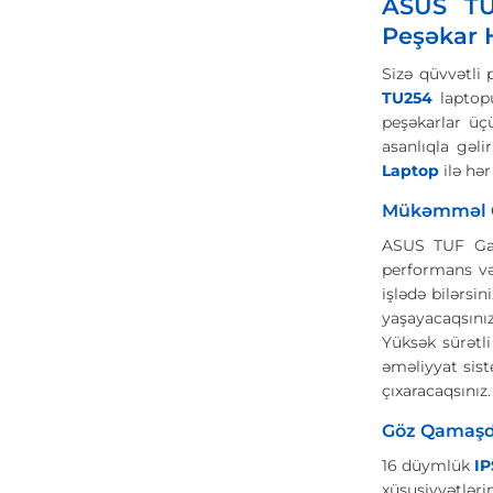
ASUS TU
Peşəkar 
Sizə qüvvətli
TU254
laptopu
peşəkarlar ü
asanlıqla gəl
Laptop
ilə hər
Mükəmməl Gü
ASUS TUF Ga
performans və
işlədə bilərsi
yaşayacaqsınız
Yüksək sürətl
əməliyyat sis
çıxaracaqsınız.
Göz Qamaşdı
16 düymlük
IP
xüsusiyyətləri