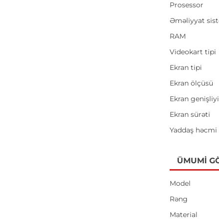
Prosessor
Əməliyyat sis
RAM
Videokart tipi
Ekran tipi
Ekran ölçüsü
Ekran genişliy
Ekran sürəti
Yaddaş həcmi
ÜMUMI G
Model
Rəng
Material