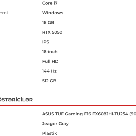
Core i7
temi
Windows
16 GB
RTX 5050
IPS
16-inch
i
Full HD
144 Hz
512 GB
ÖSTƏRICILƏR
ASUS TUF Gaming F16 FX608JHI-TU254 (9
Jeager Gray
Plastik