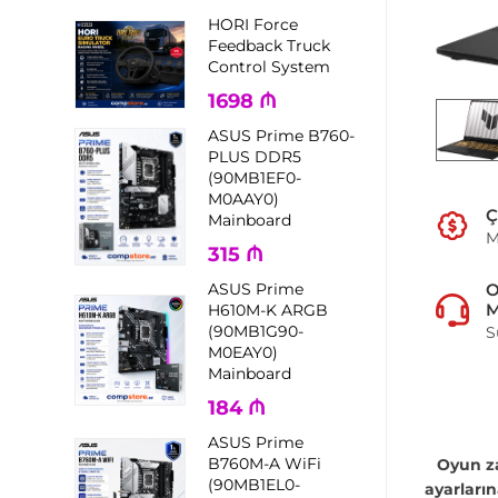
HORI Force
Feedback Truck
Control System
1698
₼
ASUS Prime B760-
PLUS DDR5
(90MB1EF0-
M0AAY0)
Ç
Mainboard
M
315
₼
ASUS Prime
M
H610M-K ARGB
(90MB1G90-
S
M0EAY0)
Mainboard
184
₼
ASUS Prime
B760M-A WiFi
Oyun 
(90MB1EL0-
ayarların