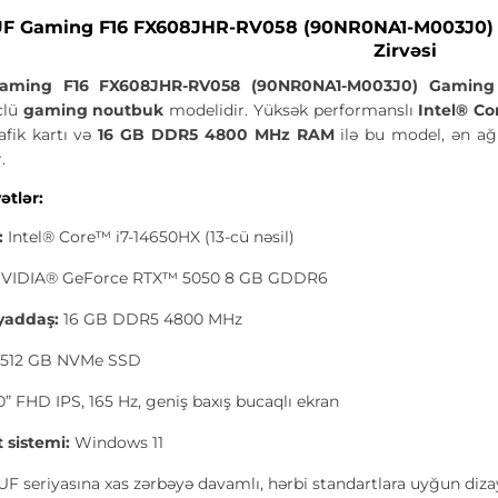
F Gaming F16 FX608JHR-RV058 (90NR0NA1-M003J0) Ga
Zirvəsi
aming F16 FX608JHR-RV058 (90NR0NA1-M003J0) Gaming
clü
gaming noutbuk
modelidir. Yüksək performanslı
Intel® C
fik kartı və
16 GB DDR5 4800 MHz RAM
ilə bu model, ən ağ
.
ətlər:
:
Intel® Core™ i7-14650HX (13-cü nəsil)
VIDIA® GeForce RTX™ 5050 8 GB GDDR6
yaddaş:
16 GB DDR5 4800 MHz
512 GB NVMe SSD
0” FHD IPS, 165 Hz, geniş baxış bucaqlı ekran
 sistemi:
Windows 11
F seriyasına xas zərbəyə davamlı, hərbi standartlara uyğun diz