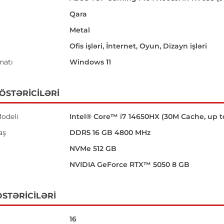
Qara
Metal
Ofis işləri, İnternet, Oyun, Dizayn işləri
natı
Windows 11
GÖSTƏRICILƏRI
odeli
Intel® Core™ i7 14650HX (30M Cache, up t
aş
DDR5 16 GB 4800 MHz
NVMe 512 GB
NVIDIA GeForce RTX™ 5050 8 GB
STƏRICILƏRI
16