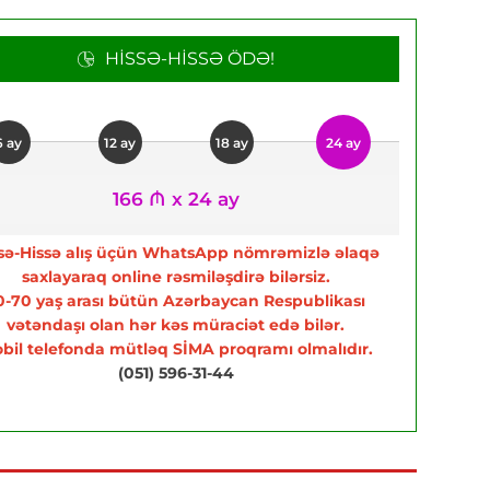
HISSƏ-HISSƏ ÖDƏ!
6 ay
12 ay
18 ay
24 ay
166 ₼ x 24 ay
sə-Hissə alış üçün WhatsApp nömrəmizlə əlaqə
saxlayaraq online rəsmiləşdirə bilərsiz.
0-70 yaş arası bütün Azərbaycan Respublikası
vətəndaşı olan hər kəs müraciət edə bilər.
bil telefonda mütləq SİMA proqramı olmalıdır.
(051) 596-31-44