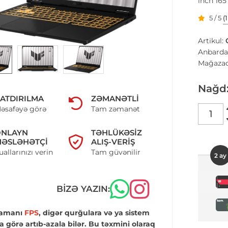
inch 165
5 / 5
(
Artikul:
Anbarda
Mağazad
Nağd
ATDIRILMA
ZƏMANƏTLI
əsafəyə görə
Tam zəmanət
ONLAYN
TƏHLÜKƏSIZ
ƏSLƏHƏTÇI
ALIŞ-VERIŞ
uallarınızı verin
Tam güvənilir
2 ay
BIZƏ YAZIN:
zamanı
FPS
, digər qurğulara və ya sistem
a görə artıb-azala bilər. Bu təxmini olaraq