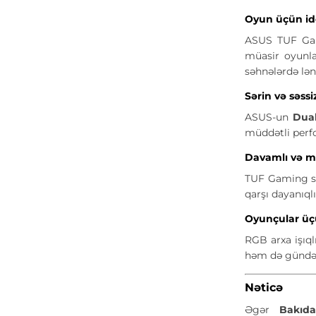
Oyun üçün id
ASUS TUF Ga
müasir oyunl
səhnələrdə lə
Sərin və səssiz
ASUS-un
Dual
müddətli perfo
Davamlı və 
TUF Gaming s
qarşı dayanıq
Oyunçular üç
RGB arxa işıql
həm də gündəl
Nəticə
Əgər
Bakıd