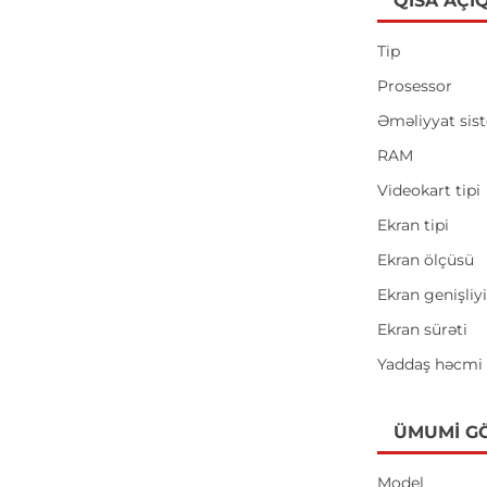
QISA AÇI
Tip
Prosessor
Əməliyyat sis
RAM
Videokart tipi
Ekran tipi
Ekran ölçüsü
Ekran genişliy
Ekran sürəti
Yaddaş həcmi
ÜMUMI G
Model