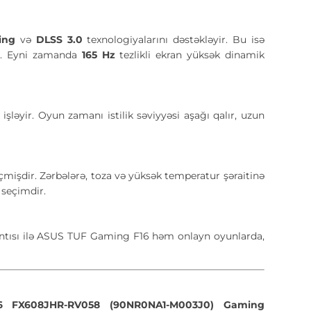
cing
və
DLSS 3.0
texnologiyalarını dəstəkləyir. Bu isə
ir. Eyni zamanda
165 Hz
tezlikli ekran yüksək dinamik
şləyir. Oyun zamanı istilik səviyyəsi aşağı qalır, uzun
çmişdir. Zərbələrə, toza və yüksək temperatur şəraitinə
seçimdir.
tısı ilə ASUS TUF Gaming F16 həm onlayn oyunlarda,
 FX608JHR-RV058 (90NR0NA1-M003J0) Gaming