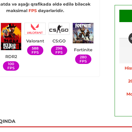
tda və aşağı qrafikada əldə edilə biləcək
maksimal
FPS
dəyərləridir.
Valorant
CS:GO
588
298
Fortinite
FPS
FPS
RDR2
280
FPS
100
His
FPS
2
Mo
QINDA