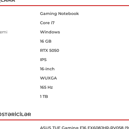
QLAMA
Gaming Notebook
Core i7
temi
Windows
16 GB
RTX 5050
IPS
16-inch
i
WUXGA
165 Hz
1 TB
ÖSTƏRICILƏR
ASUS TUF Gaming F16 FX608JHR-RV058 (