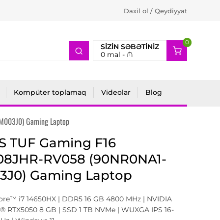
Daxil ol / Qeydiyyat
0
2
SIZIN SƏBƏTINIZ
0
mal -
₼
Kompüter toplamaq
Videolar
Blog
M003J0) Gaming Laptop
S TUF Gaming F16
08JHR-RV058 (90NR0NA1-
3J0) Gaming Laptop
Core™ i7 14650HX | DDR5 16 GB 4800 MHz | NVIDIA
® RTX5050 8 GB | SSD 1 TB NVMe | WUXGA IPS 16-