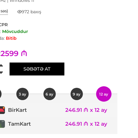
 Hz | Windows 11
1 səs)
972 baxış
CPR
:
Mövcuddur
a:
Bitib
2599 ₼
:
SƏBƏTƏ AT
3 ay
6 ay
9 ay
12 ay
246.91 ₼ x 12 ay
BirKart
TamKart
246.91 ₼ x 12 ay