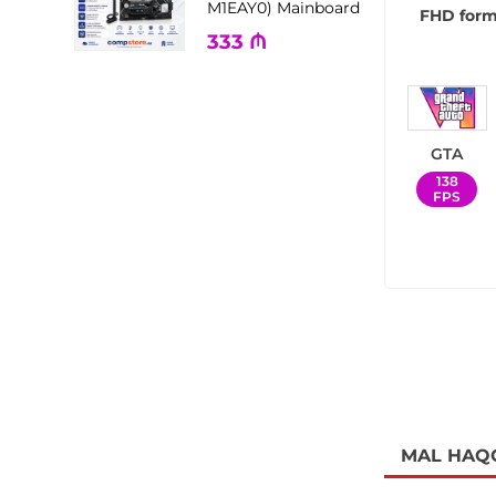
M1EAY0) Mainboard
FHD forma
333
₼
GTA
138
FPS
MAL HAQ