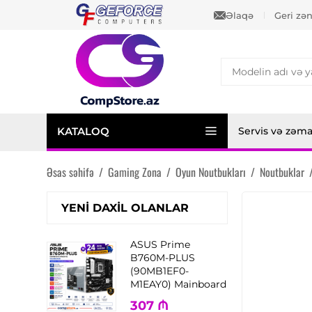
Əlaqə
Geri zə
KATALOQ
Servis və zəm
Əsas səhifə
/
Gaming Zona
/
Oyun Noutbukları
/
Noutbuklar
YENI DAXIL OLANLAR
ASUS Prime
B760M-PLUS
(90MB1EF0-
M1EAY0) Mainboard
307
₼