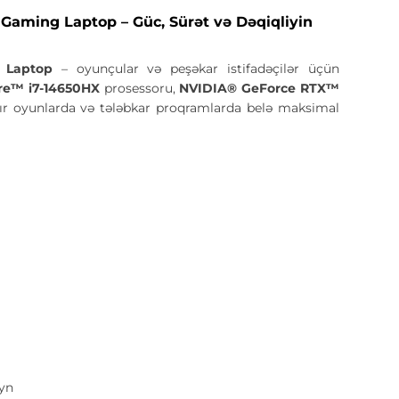
ming Laptop – Güc, Sürət və Dəqiqliyin
 Laptop
– oyunçular və peşəkar istifadəçilər üçün
ore™ i7-14650HX
prosessoru,
NVIDIA® GeForce RTX™
ır oyunlarda və tələbkar proqramlarda belə maksimal
ayn