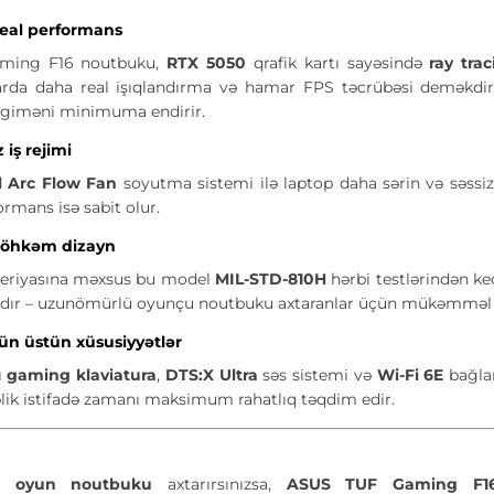
eal performans
ming F16 noutbuku,
RTX 5050
qrafik kartı sayəsində
ray tra
arda daha real işıqlandırma və hamar FPS təcrübəsi deməkd
ngiməni minimuma endirir.
 iş rejimi
 Arc Flow Fan
soyutma sistemi ilə laptop daha sərin və səssiz i
rmans isə sabit olur.
möhkəm dizayn
eriyasına məxsus bu model
MIL-STD-810H
hərbi testlərindən ke
lıdır – uzunömürlü oyunçu noutbuku axtaranlar üçün mükəmməl 
ün üstün xüsusiyyətlər
ı
gaming klaviatura
,
DTS:X Ultra
səs sistemi və
Wi-Fi 6E
bağlan
ik istifadə zamanı maksimum rahatlıq təqdim edir.
a oyun noutbuku
axtarırsınızsa,
ASUS TUF Gaming F16