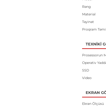
Rəng
Material
Təyinat
Proqram Təmi
TEXNIKI 
Prosessorun M
Operativ Yadd
SSD
Video
EKRAN GÖ
Ekran Ölçüsü