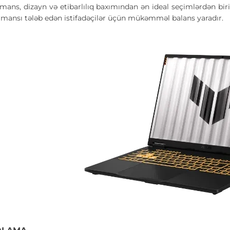
mans, dizayn və etibarlılıq baxımından ən ideal seçimlərdən bir
rmansı tələb edən istifadəçilər üçün mükəmməl balans yaradır.