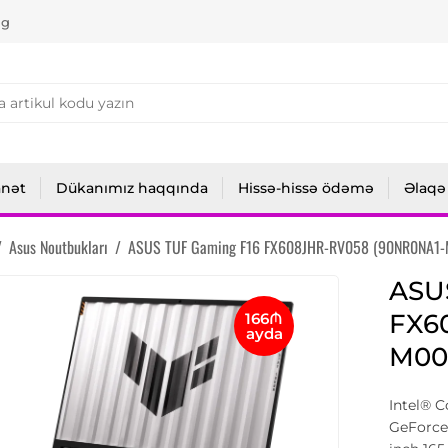
ng
anət
Dükanımız haqqında
Hissə-hissə ödəmə
Əlaqə
/
Asus Noutbukları
/
ASUS TUF Gaming F16 FX608JHR-RV058 (90NR0NA1-
ASU
FX6
166₼
ayda
M00
Intel® 
GeForce