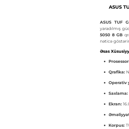
ASUS TU
ASUS TUF G
yaradılmış gü
5050 8 GB
qra
nəticə göstərir
Əsas Xüsusiyy
Prosessor
Qrafika:
N
Operativ 
Saxlama:
Ekran:
16.
Əməliyyat
Korpus:
TU