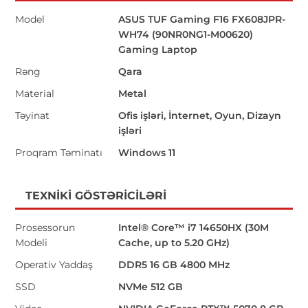
Model
ASUS TUF Gaming F16 FX608JPR-
WH74 (90NR0NG1-M00620)
Gaming Laptop
Rəng
Qara
Material
Metal
Təyinat
Ofis işləri, İnternet, Oyun, Dizayn
işləri
Proqram Təminatı
Windows 11
TEXNIKI GÖSTƏRICILƏRI
Prosessorun
Intel® Core™ i7 14650HX (30M
Modeli
Cache, up to 5.20 GHz)
Operativ Yaddaş
DDR5 16 GB 4800 MHz
SSD
NVMe 512 GB