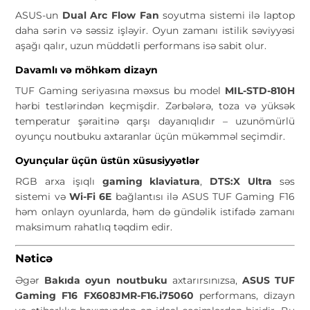
ASUS-un
Dual Arc Flow Fan
soyutma sistemi ilə laptop
daha sərin və səssiz işləyir. Oyun zamanı istilik səviyyəsi
aşağı qalır, uzun müddətli performans isə sabit olur.
Davamlı və möhkəm dizayn
TUF Gaming seriyasına məxsus bu model
MIL-STD-810H
hərbi testlərindən keçmişdir. Zərbələrə, toza və yüksək
temperatur şəraitinə qarşı dayanıqlıdır – uzunömürlü
oyunçu noutbuku axtaranlar üçün mükəmməl seçimdir.
Oyunçular üçün üstün xüsusiyyətlər
RGB arxa işıqlı
gaming klaviatura
,
DTS:X Ultra
səs
sistemi və
Wi-Fi 6E
bağlantısı ilə ASUS TUF Gaming F16
həm onlayn oyunlarda, həm də gündəlik istifadə zamanı
maksimum rahatlıq təqdim edir.
Nəticə
Əgər
Bakıda oyun noutbuku
axtarırsınızsa,
ASUS TUF
Gaming F16 FX608JMR-F16.i75060
performans, dizayn