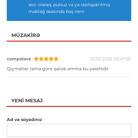
asılı olaraq, pulsuz və ya razılaşdırılmış
məbləğ əsasında baş verir.
MÜZAKIRƏ
compstore
22.02.2026 03:47:05
Qiymetler rama gore qalxib amma bu yaxshidir
YENI MESAJ
Ad və soyadınız