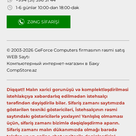
1-6 günlər 10:00-dən 18:00-dək
ZƏNG SIFARIŞI
© 2003-2026 GeForce Computers firmasının rəsmi satış
WEB Saytı
Компьютерный интернет-магазин в Баку
CompStore.az
Diqqət!! Malın xarici gorunüşü və komplektləşdirilməsi
istehlakçıya xəbərdarlıq edilmədən istehsalçı
tərəfindən dəyişdirilə bilər. Sifariş zamanı saytımızda
göstərilən texniki göstəriciləri, İstehsalçının rəsmi
saytındakı göstəricilərlə yoxlayın! Yanlışlıq olmaması
üçün, sifariş zamanı bizimlə dəqiqləşdirmə aparın.
Sifariş zamanı malın dükanımızda olmağı barədə