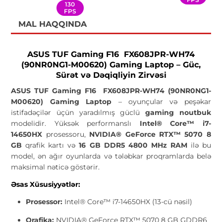
130
FPS
MAL HAQQINDA
ASUS TUF Gaming F16 FX608JPR-WH74
(90NR0NG1-M00620) Gaming Laptop – Güc,
Sürət və Dəqiqliyin Zirvəsi
ASUS TUF Gaming F16 FX608JPR-WH74 (90NR0NG1-
M00620) Gaming Laptop
– oyunçular və peşəkar
istifadəçilər üçün yaradılmış güclü
gaming noutbuk
modelidir. Yüksək performanslı
Intel® Core™ i7-
14650HX
prosessoru,
NVIDIA® GeForce RTX™ 5070 8
GB
qrafik kartı və
16 GB DDR5 4800 MHz RAM
ilə bu
model, ən ağır oyunlarda və tələbkar proqramlarda belə
maksimal nəticə göstərir.
Əsas Xüsusiyyətlər:
Prosessor:
Intel® Core™ i7-14650HX (13-cü nəsil)
Qrafika:
NVIDIA® GeForce RTX™ 5070 8 GB GDDR6