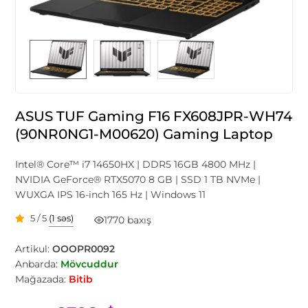
ASUS TUF Gaming F16 FX608JPR-WH74
(90NR0NG1-M00620) Gaming Laptop
Intel® Core™ i7 14650HX | DDR5 16GB 4800 MHz |
NVIDIA GeForce® RTX5070 8 GB | SSD 1 TB NVMe |
WUXGA IPS 16-inch 165 Hz | Windows 11
5 / 5
(1 səs)
1770 baxış
Artikul:
OOOPR0092
Anbarda:
Mövcuddur
Mağazada:
Bitib