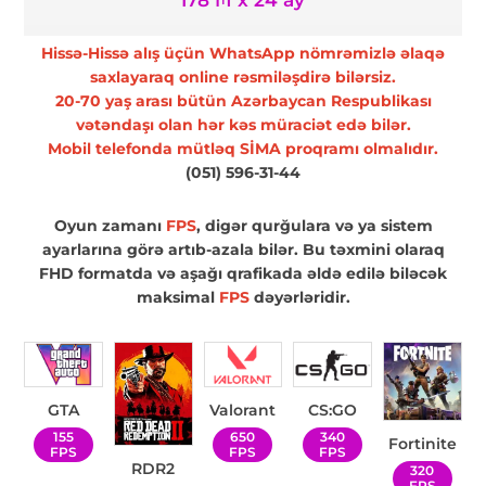
178 ₼ x 24 ay
Hissə-Hissə alış üçün WhatsApp nömrəmizlə əlaqə
saxlayaraq online rəsmiləşdirə bilərsiz.
20-70 yaş arası bütün Azərbaycan Respublikası
vətəndaşı olan hər kəs müraciət edə bilər.
Mobil telefonda mütləq SİMA proqramı olmalıdır.
(051) 596-31-44
Oyun zamanı
FPS
, digər qurğulara və ya sistem
ayarlarına görə artıb-azala bilər. Bu təxmini olaraq
FHD formatda və aşağı qrafikada əldə edilə biləcək
maksimal
FPS
dəyərləridir.
GTA
Valorant
CS:GO
155
650
340
Fortinite
FPS
FPS
FPS
RDR2
320
FPS