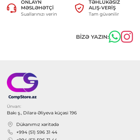
ONLAYN
TƏHLÜKƏSIZ
MƏSLƏHƏTÇI
ALIŞ-VERIŞ
Suallarınızı verin
Tam güvənilir
BIZƏ YAZIN:
Ünvan:
Bakı ş., Dilarə Əliyeva küçəsi 196
Dükanımız xəritədə
+994 (51) 596 31 44
+994 (51) 596 31 44