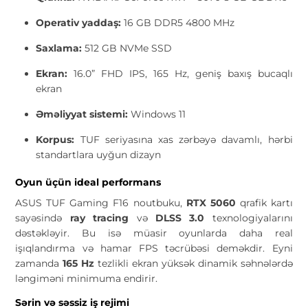
Operativ yaddaş:
16 GB DDR5 4800 MHz
Saxlama:
512 GB NVMe SSD
Ekran:
16.0” FHD IPS, 165 Hz, geniş baxış bucaqlı
ekran
Əməliyyat sistemi:
Windows 11
Korpus:
TUF seriyasına xas zərbəyə davamlı, hərbi
standartlara uyğun dizayn
Oyun üçün ideal performans
ASUS TUF Gaming F16 noutbuku,
RTX 5060
qrafik kartı
sayəsində
ray tracing
və
DLSS 3.0
texnologiyalarını
dəstəkləyir. Bu isə müasir oyunlarda daha real
işıqlandırma və hamar FPS təcrübəsi deməkdir. Eyni
zamanda
165 Hz
tezlikli ekran yüksək dinamik səhnələrdə
ləngiməni minimuma endirir.
Sərin və səssiz iş rejimi