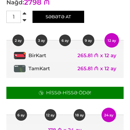
2798 ₼
Nağd:
SƏBƏTƏ AT
2 ay
3 ay
6 ay
9 ay
12 ay
265.81 ₼ x 12 ay
BirKart
TamKart
265.81 ₼ x 12 ay
HISSƏ-HISSƏ ÖDƏ!
6 ay
12 ay
18 ay
24 ay