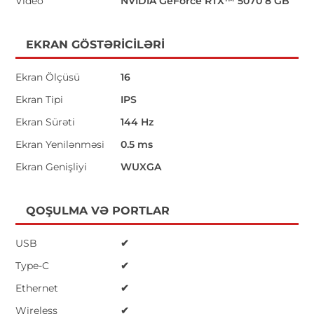
Video
NVIDIA GeForce RTX™ 5070 8 GB
EKRAN GÖSTƏRICILƏRI
Ekran Ölçüsü
16
Ekran Tipi
IPS
Ekran Sürəti
144 Hz
Ekran Yenilənməsi
0.5 ms
Ekran Genişliyi
WUXGA
QOŞULMA VƏ PORTLAR
USB
✔
Type-C
✔
Ethernet
✔
Wireless
✔