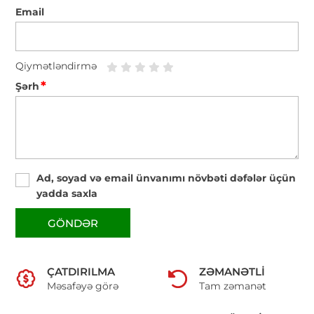
Email
Qiymətləndirmə
*
Şərh
Ad, soyad və email ünvanımı növbəti dəfələr üçün
yadda saxla
GÖNDƏR
ÇATDIRILMA
ZƏMANƏTLI
Məsafəyə görə
Tam zəmanət