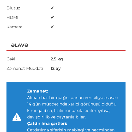
Blutuz
✔
HDMI
✔
Kamera
✔
ƏLAVƏ
Çəki
2.5 kg
Zəmanət Müddəti
12 ay
Zəmanət:
Alınan hər bir qurğu, qanun vericiliyə əsasən
14 gün müddətində xarici görünüşü olduğu
kimi qalıbsa, fiziki müdaxilə edilməyibsə,
dəyişdirilib və qaytarıla bilər.
Çatdırılma şərtləri:
Çatdırılma sifarişin məbləği və həcmindən