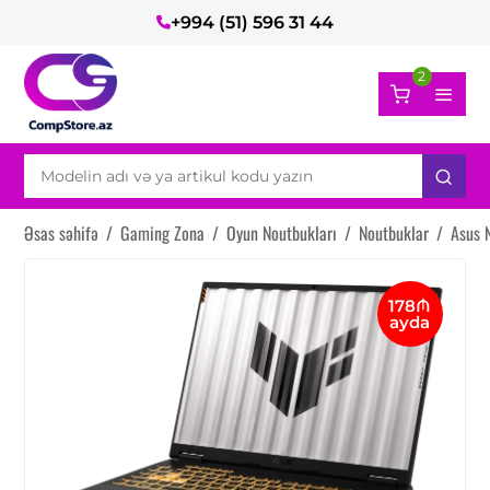
+994 (51) 596 31 44
2
Əsas səhifə
/
Gaming Zona
/
Oyun Noutbukları
/
Noutbuklar
/
Asus 
178₼
ayda