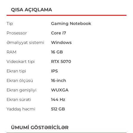
QISA AÇIQLAMA
Tip
Gaming Notebook
Prosessor
Core i7
Əməliyyat sistemi
Windows
RAM
16 GB
Videokart tipi
RTX 5070
Ekran tipi
IPS
Ekran ölçüsü
16-inch
Ekran genişliyi
WUXGA
Ekran sürəti
144 Hz
Yaddaş həcmi
512 GB
ÜMUMI GÖSTƏRICILƏR