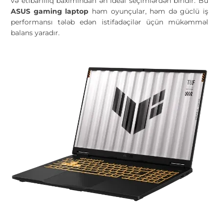
və etibarlılıq baxımından ən ideal seçimlərdən biridir. Bu
ASUS gaming laptop
həm oyunçular, həm də güclü iş
performansı tələb edən istifadəçilər üçün mükəmməl
balans yaradır.