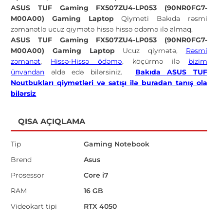
ASUS TUF Gaming FX507ZU4-LP053 (90NR0FG7-
M00A00) Gaming Laptop
Qiymeti Bakıda rəsmi
zəmanətlə ucuz qiymətə hissə hissə ödəmə ilə almaq.
ASUS TUF Gaming FX507ZU4-LP053 (90NR0FG7-
M00A00) Gaming Laptop
Ucuz qiymətə,
Rəsmi
zəmanət
,
Hissə-Hissə ödəmə
, köçürmə ilə
bizim
ünvandan
əldə edə bilərsiniz.
Bakıda ASUS
TUF
Noutbukları
qiymetləri və satışı ilə buradan tanış ola
bilərsiz
QISA AÇIQLAMA
Tip
Gaming Notebook
Brend
Asus
Prosessor
Core i7
RAM
16 GB
Videokart tipi
RTX 4050