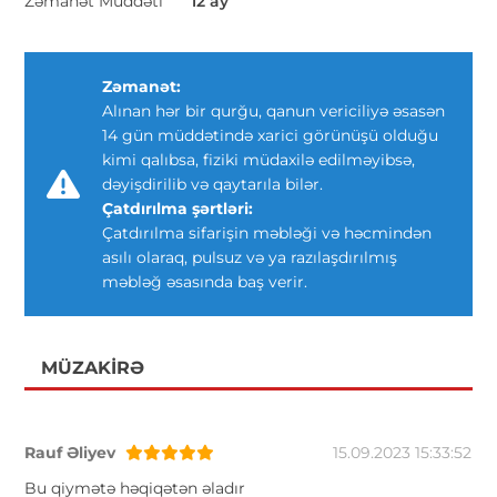
Zəmanət Müddəti
12 ay
Zəmanət:
Alınan hər bir qurğu, qanun vericiliyə əsasən
14 gün müddətində xarici görünüşü olduğu
kimi qalıbsa, fiziki müdaxilə edilməyibsə,
dəyişdirilib və qaytarıla bilər.
Çatdırılma şərtləri:
Çatdırılma sifarişin məbləği və həcmindən
asılı olaraq, pulsuz və ya razılaşdırılmış
məbləğ əsasında baş verir.
MÜZAKIRƏ
Rauf Əliyev
15.09.2023 15:33:52
Bu qiymətə həqiqətən əladır