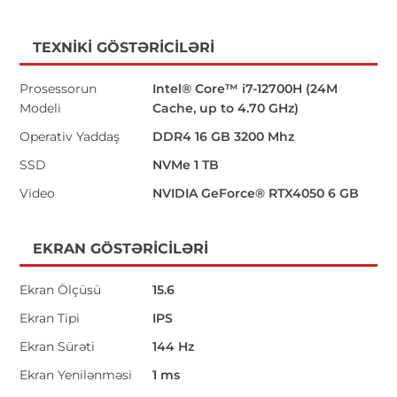
TEXNIKI GÖSTƏRICILƏRI
Prosessorun
Intel® Core™ i7-12700H (24M
Modeli
Cache, up to 4.70 GHz)
Operativ Yaddaş
DDR4 16 GB 3200 Mhz
SSD
NVMe 1 TB
Video
NVIDIA GeForce® RTX4050 6 GB
EKRAN GÖSTƏRICILƏRI
Ekran Ölçüsü
15.6
Ekran Tipi
IPS
Ekran Sürəti
144 Hz
Ekran Yenilənməsi
1 ms