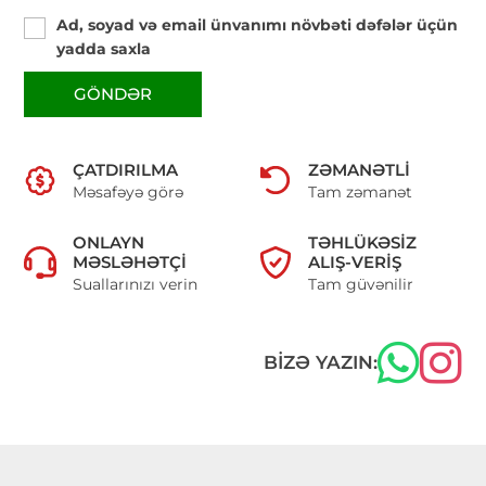
Ad, soyad və email ünvanımı növbəti dəfələr üçün
yadda saxla
GÖNDƏR
ÇATDIRILMA
ZƏMANƏTLI
Məsafəyə görə
Tam zəmanət
ONLAYN
TƏHLÜKƏSIZ
MƏSLƏHƏTÇI
ALIŞ-VERIŞ
Suallarınızı verin
Tam güvənilir
BIZƏ YAZIN: