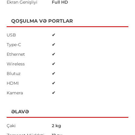
Ekran Genişliyi
Full HD
QOŞULMA VƏ PORTLAR
USB
✔
Type-C
✔
Ethernet
✔
Wireless
✔
Blutuz
✔
HDMI
✔
Kamera
✔
ƏLAVƏ
Çəki
2 kg