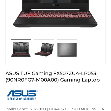
ASUS TUF Gaming FX507ZU4-LP053
(90NR0FG7-M00A00) Gaming Laptop
Intel® Core™ i7 12700H | DDR4 16 GB 3200 MHz | NVIDIA