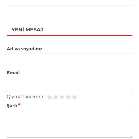
YENI MESAJ
Ad və soyadınız
Email
Qiymətləndirmə
*
Şərh