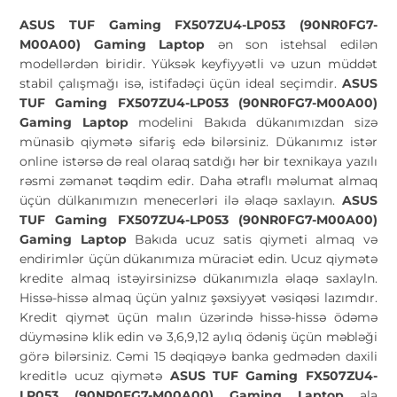
ASUS TUF Gaming FX507ZU4-LP053 (90NR0FG7-
M00A00) Gaming Laptop
ən son istehsal edilən
modellərdən biridir. Yüksək keyfiyyətli və uzun müddət
stabil çalışmağı isə, istifadəçi üçün ideal seçimdir.
ASUS
TUF Gaming FX507ZU4-LP053 (90NR0FG7-M00A00)
Gaming Laptop
modelini Bakıda dükanımızdan sizə
münasib qiymətə sifariş edə bilərsiniz. Dükanımız istər
online istərsə də real olaraq satdığı hər bir texnikaya yazılı
rəsmi zəmanət təqdim edir. Daha ətraflı məlumat almaq
üçün dülkanımızın menecerləri ilə əlaqə saxlayın.
ASUS
TUF Gaming FX507ZU4-LP053 (90NR0FG7-M00A00)
Gaming Laptop
Bakıda ucuz satis qiymeti almaq və
endirimlər üçün dükanımıza müraciət edin. Ucuz qiymətə
kredite almaq istəyirsinizsə dükanımızla əlaqə saxlayln.
Hissə-hissə almaq üçün yalnız şəxsiyyət vəsiqəsi lazımdır.
Kredit qiymət üçün malın üzərində hissə-hissə ödəmə
düyməsinə klik edin və 3,6,9,12 aylıq ödəniş üçün məbləği
görə bilərsiniz. Cəmi 15 dəqiqəyə banka gedmədən daxili
kreditlə ucuz qiymətə
ASUS TUF Gaming FX507ZU4-
LP053 (90NR0FG7-M00A00) Gaming Laptop
ala