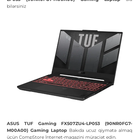
bilərsiniz
ASUS TUF Gaming FX507ZU4-LP053 (90NR0FG7-
M00A00) Gaming Laptop
Bakıda ucuz qiymətə almaq
üçün CompStore İnternet-maqazini müraciət edin.