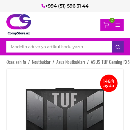
+994 (51) 596 31 44
2
Əsas səhifə
/
Noutbuklar
/
Asus Noutbukları
/
ASUS TUF Gaming FX5
146₼
ayda