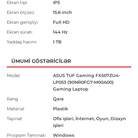
Ekran tipi
IPS
Ekran ölçüsü
15.6-inch
Ekran genişliyi
Full HD
Ekran sürəti
144 Hz
Yaddaş həcmi
1 TB
ÜMUMI GÖSTƏRICILƏR
Model
ASUS TUF Gaming FX507ZU4-
LP053 (90NR0FG7-M00A00)
Gaming Laptop
Rəng
Qara
Material
Plastik
Təyinat
Ofis işləri, İnternet, Oyun, Dizayn
işləri
Proqram Təminatı
Windows