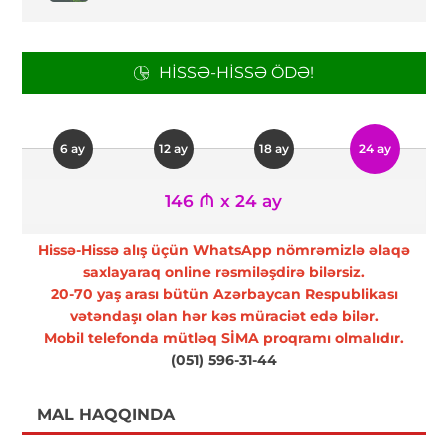
HISSƏ-HISSƏ ÖDƏ!
6 ay
12 ay
18 ay
24 ay
146 ₼ x 24 ay
Hissə-Hissə alış üçün WhatsApp nömrəmizlə əlaqə
saxlayaraq online rəsmiləşdirə bilərsiz.
20-70 yaş arası bütün Azərbaycan Respublikası
vətəndaşı olan hər kəs müraciət edə bilər.
Mobil telefonda mütləq SİMA proqramı olmalıdır.
(051) 596-31-44
MAL HAQQINDA