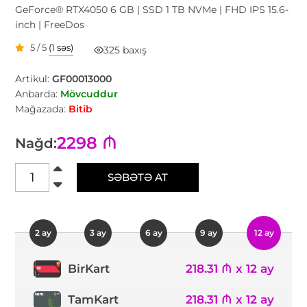
GeForce® RTX4050 6 GB | SSD 1 TB NVMe | FHD IPS 15.6-
inch | FreeDos
5 / 5
(1 səs)
325 baxış
Artikul:
GF00013000
Anbarda:
Mövcuddur
Mağazada:
Bitib
2298 ₼
Nağd:
SƏBƏTƏ AT
2 ay
3 ay
6 ay
9 ay
12 ay
218.31 ₼ x 12 ay
BirKart
TamKart
218.31 ₼ x 12 ay