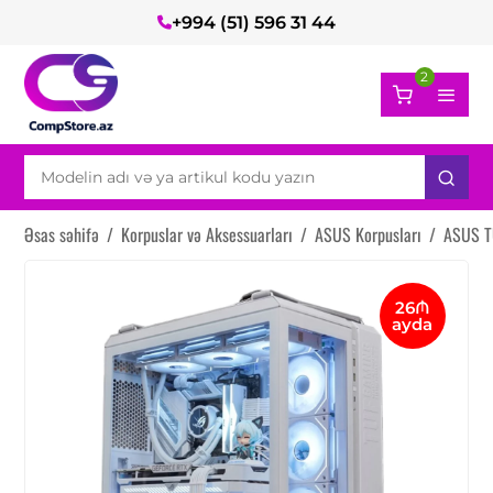
+994 (51) 596 31 44
2
Əsas səhifə
/
Korpuslar və Aksessuarları
/
ASUS Korpusları
/
ASUS T
26₼
ayda