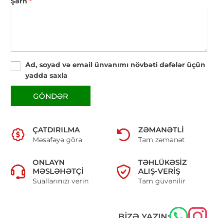
*
Şərh
Ad, soyad və email ünvanımı növbəti dəfələr üçün
yadda saxla
GÖNDƏR
ÇATDIRILMA
ZƏMANƏTLI
Məsafəyə görə
Tam zəmanət
ONLAYN
TƏHLÜKƏSIZ
MƏSLƏHƏTÇI
ALIŞ-VERIŞ
Suallarınızı verin
Tam güvənilir
BIZƏ YAZIN: