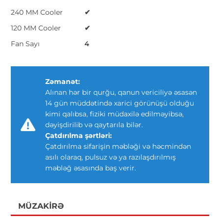
240 MM Cooler
✔
120 MM Cooler
✔
Fan Sayı
4
Zəmanət:
Alınan hər bir qurğu, qanun vericiliyə əsasən
14 gün müddətində xarici görünüşü olduğu
kimi qalıbsa, fiziki müdaxilə edilməyibsə,
dəyişdirilib və qaytarıla bilər.
Çatdırılma şərtləri:
Çatdırılma sifarişin məbləği və həcmindən
asılı olaraq, pulsuz və ya razılaşdırılmış
məbləğ əsasında baş verir.
MÜZAKIRƏ