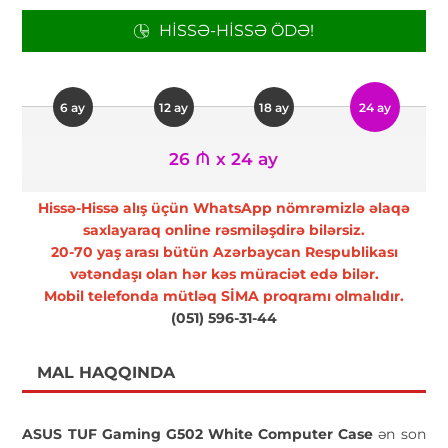
HISSƏ-HISSƏ ÖDƏ!
6 ay
12 ay
18 ay
24 ay
26 ₼ x 24 ay
Hissə-Hissə alış üçün WhatsApp nömrəmizlə əlaqə
saxlayaraq online rəsmiləşdirə bilərsiz.
20-70 yaş arası bütün Azərbaycan Respublikası
vətəndaşı olan hər kəs müraciət edə bilər.
Mobil telefonda mütləq SİMA proqramı olmalıdır.
(051) 596-31-44
MAL HAQQINDA
ASUS TUF Gaming G502 White Computer Case
ən son