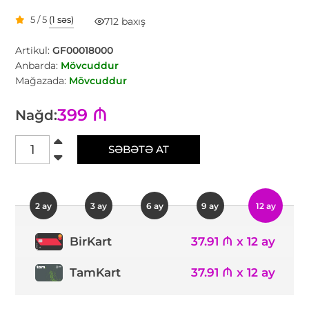
5 / 5
(1 səs)
712 baxış
Artikul:
GF00018000
Anbarda:
Mövcuddur
Mağazada:
Mövcuddur
399 ₼
Nağd:
SƏBƏTƏ AT
2 ay
3 ay
6 ay
9 ay
12 ay
37.91 ₼ x 12 ay
BirKart
TamKart
37.91 ₼ x 12 ay