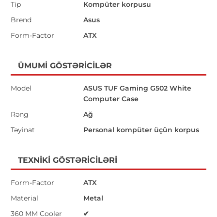
Tip
Kompüter korpusu
Brend
Asus
Form-Factor
ATX
ÜMUMI GÖSTƏRICILƏR
Model
ASUS TUF Gaming G502 White
Computer Case
Rəng
Ağ
Təyinat
Personal kompüter üçün korpus
TEXNIKI GÖSTƏRICILƏRI
Form-Factor
ATX
Material
Metal
360 MM Cooler
✔