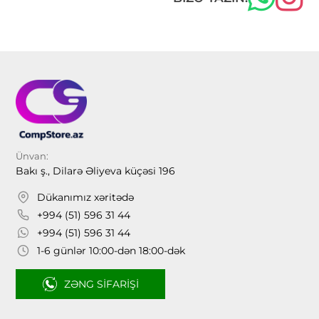
Ünvan:
Bakı ş., Dilarə Əliyeva küçəsi 196
Dükanımız xəritədə
+994 (51) 596 31 44
+994 (51) 596 31 44
1-6 günlər 10:00-dən 18:00-dək
ZƏNG SIFARIŞI