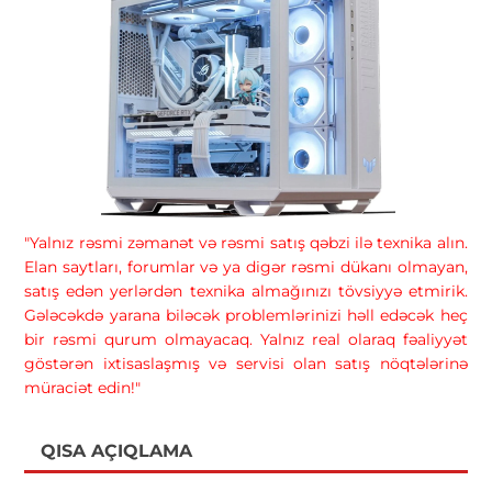
"Yalnız rəsmi zəmanət və rəsmi satış qəbzi ilə texnika alın.
Elan saytları, forumlar və ya digər rəsmi dükanı olmayan,
satış edən yerlərdən texnika almağınızı tövsiyyə etmirik.
Gələcəkdə yarana biləcək problemlərinizi həll edəcək heç
bir rəsmi qurum olmayacaq. Yalnız real olaraq fəaliyyət
göstərən ixtisaslaşmış və servisi olan satış nöqtələrinə
müraciət edin!"
QISA AÇIQLAMA