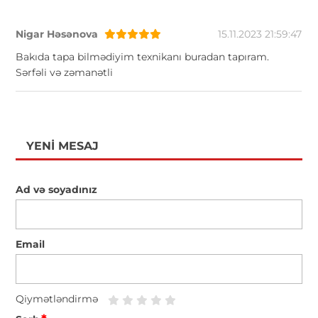
Nigar Həsənova
15.11.2023 21:59:47
Bakıda tapa bilmədiyim texnikanı buradan tapıram.
Sərfəli və zəmanətli
YENI MESAJ
Ad və soyadınız
Email
Qiymətləndirmə