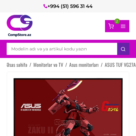
+994 (51) 596 31 44
2
Əsas səhifə
/
Monitorlar və TV
/
Asus monitorları
/
ASUS TUF VG27AQ