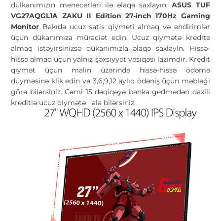
dülkanımızın menecerləri ilə əlaqə saxlayın.
ASUS TUF
VG27AQGL1A ZAKU II Edition 27-inch 170Hz Gaming
Monitor
Bakıda ucuz satis qiymeti almaq və endirimlər
üçün dükanımıza müraciət edin. Ucuz qiymətə kredite
almaq istəyirsinizsə dükanımızla əlaqə saxlayln. Hissə-
hissə almaq üçün yalnız şəxsiyyət vəsiqəsi lazımdır. Kredit
qiymət üçün malın üzərində hissə-hissə ödəmə
düyməsinə klik edin və 3,6,9,12 aylıq ödəniş üçün məbləği
görə bilərsiniz. Cəmi 15 dəqiqəyə banka gedmədən daxili
kreditlə ucuz qiymətə
ala bilərsiniz.