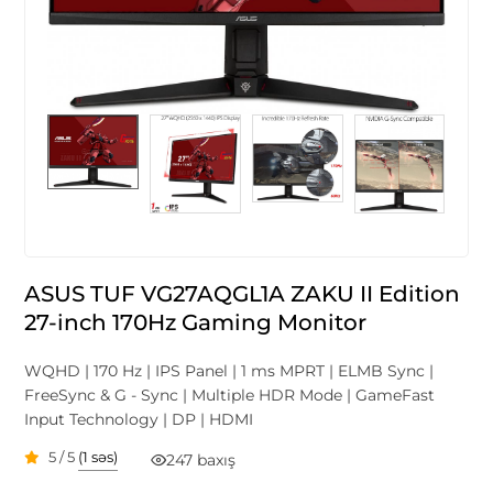
ASUS TUF VG27AQGL1A ZAKU II Edition
27-inch 170Hz Gaming Monitor
WQHD | 170 Hz | IPS Panel | 1 ms MPRT | ELMB Sync |
FreeSync & G - Sync | Multiple HDR Mode | GameFast
Input Technology | DP | HDMI
5 / 5
(1 səs)
247 baxış