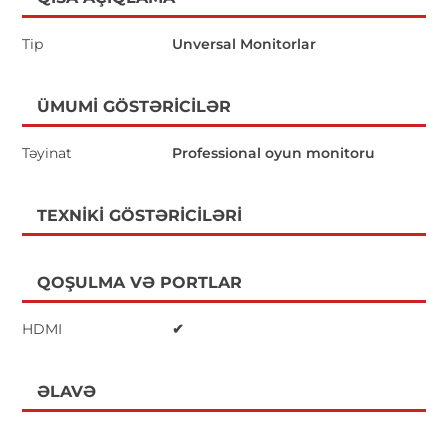
Tip
Unversal Monitorlar
ÜMUMI GÖSTƏRICILƏR
Təyinat
Professional oyun monitoru
TEXNIKI GÖSTƏRICILƏRI
QOŞULMA VƏ PORTLAR
HDMI
✔
ƏLAVƏ