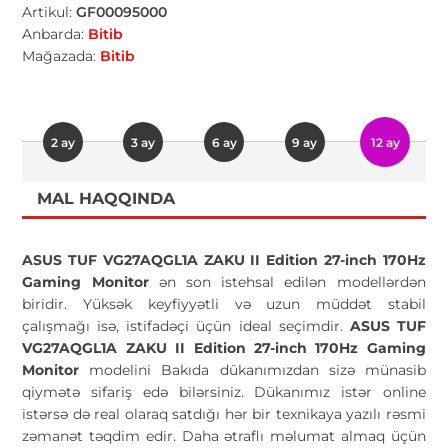
Artikul:
GF00095000
Anbarda:
Bitib
Mağazada:
Bitib
2 ay
3 ay
6 ay
9 ay
12 ay
MAL HAQQINDA
ASUS TUF VG27AQGL1A ZAKU II Edition 27-inch 170Hz
Gaming Monitor
ən son istehsal edilən modellərdən
biridir. Yüksək keyfiyyətli və uzun müddət stabil
çalışmağı isə, istifadəçi üçün ideal seçimdir.
ASUS TUF
VG27AQGL1A ZAKU II Edition 27-inch 170Hz Gaming
Monitor
modelini Bakıda dükanımızdan sizə münasib
qiymətə sifariş edə bilərsiniz. Dükanımız istər online
istərsə də real olaraq satdığı hər bir texnikaya yazılı rəsmi
zəmanət təqdim edir. Daha ətraflı məlumat almaq üçün