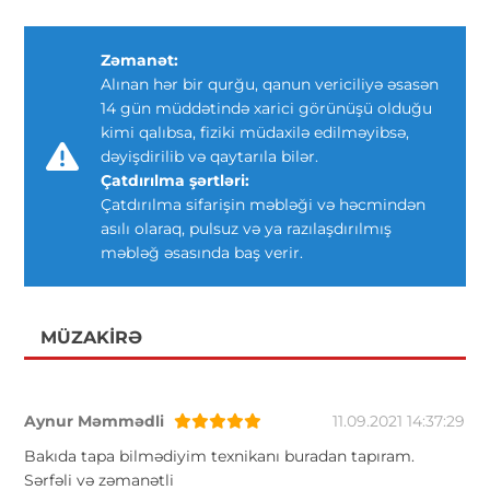
Zəmanət:
Alınan hər bir qurğu, qanun vericiliyə əsasən
14 gün müddətində xarici görünüşü olduğu
kimi qalıbsa, fiziki müdaxilə edilməyibsə,
dəyişdirilib və qaytarıla bilər.
Çatdırılma şərtləri:
Çatdırılma sifarişin məbləği və həcmindən
asılı olaraq, pulsuz və ya razılaşdırılmış
məbləğ əsasında baş verir.
MÜZAKIRƏ
Aynur Məmmədli
11.09.2021 14:37:29
Bakıda tapa bilmədiyim texnikanı buradan tapıram.
Sərfəli və zəmanətli