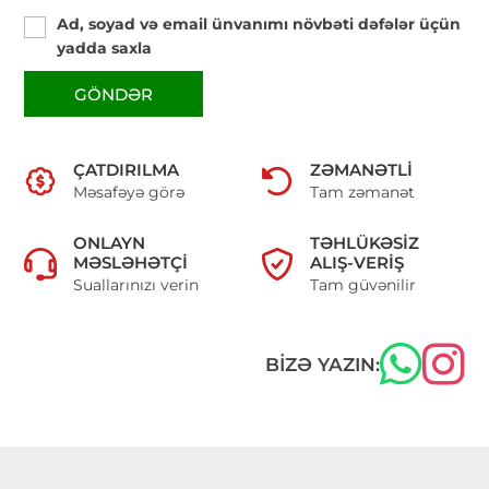
Ad, soyad və email ünvanımı növbəti dəfələr üçün
yadda saxla
GÖNDƏR
ÇATDIRILMA
ZƏMANƏTLI
Məsafəyə görə
Tam zəmanət
ONLAYN
TƏHLÜKƏSIZ
MƏSLƏHƏTÇI
ALIŞ-VERIŞ
Suallarınızı verin
Tam güvənilir
BIZƏ YAZIN: