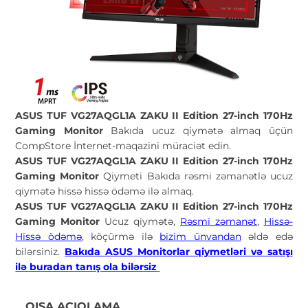
ASUS TUF VG27AQGL1A ZAKU II Edition 27-inch 170Hz
Gaming Monitor
Bakıda ucuz qiymətə almaq üçün
CompStore İnternet-maqazini müraciət edin.
ASUS TUF VG27AQGL1A ZAKU II Edition 27-inch 170Hz
Gaming Monitor
Qiymeti Bakıda rəsmi zəmanətlə ucuz
qiymətə hissə hissə ödəmə ilə almaq.
ASUS TUF VG27AQGL1A ZAKU II Edition 27-inch 170Hz
Gaming Monitor
Ucuz qiymətə,
Rəsmi zəmanət
,
Hissə-
Hissə ödəmə
, köçürmə ilə
bizim ünvandan
əldə edə
bilərsiniz.
Bakıda ASUS
Monitorlar qiymetləri və satışı
ilə buradan tanış ola bilərsiz
QISA AÇIQLAMA