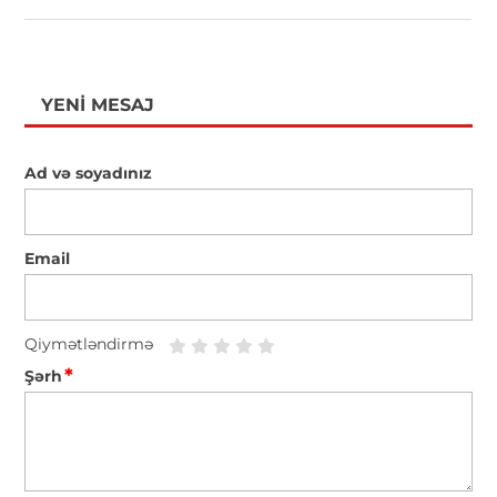
YENI MESAJ
Ad və soyadınız
Email
Qiymətləndirmə
*
Şərh