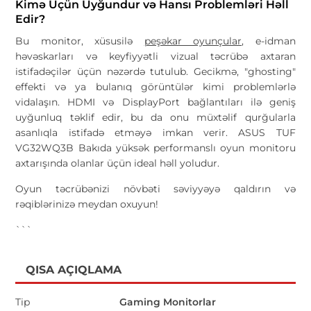
Kimə Üçün Uyğundur və Hansı Problemləri Həll
Edir?
Bu monitor, xüsusilə
peşəkar oyunçular
, e-idman
həvəskarları və keyfiyyətli vizual təcrübə axtaran
istifadəçilər üçün nəzərdə tutulub. Gecikmə, "ghosting"
effekti və ya bulanıq görüntülər kimi problemlərlə
vidalaşın. HDMI və DisplayPort bağlantıları ilə geniş
uyğunluq təklif edir, bu da onu müxtəlif qurğularla
asanlıqla istifadə etməyə imkan verir. ASUS TUF
VG32WQ3B Bakıda yüksək performanslı oyun monitoru
axtarışında olanlar üçün ideal həll yoludur.
Oyun təcrübənizi növbəti səviyyəyə qaldırın və
rəqiblərinizə meydan oxuyun!
```
QISA AÇIQLAMA
Tip
Gaming Monitorlar