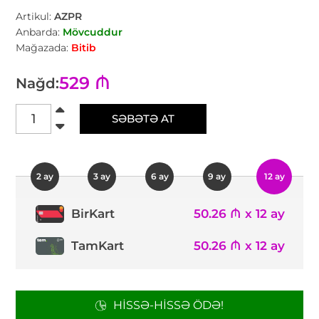
Artikul:
AZPR
Anbarda:
Mövcuddur
Mağazada:
Bitib
529 ₼
Nağd:
SƏBƏTƏ AT
2 ay
3 ay
6 ay
9 ay
12 ay
50.26 ₼ x 12 ay
BirKart
TamKart
50.26 ₼ x 12 ay
HISSƏ-HISSƏ ÖDƏ!