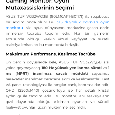
Gaming Monitor: Oyun
Mütəxəssislərinin Seçimi
ASUS TUF VG32WQ3B (90LM0AP1-B01171) ilə rəqabətdə
bir addım öndə olun! Bu
31.5 düymlük qövsvarı oyun
monitoru
, sizi oyun dünyasının mərkəzinə çəkən dərin
immersiv təcrübə təqdim edir. Hər bir gamerin
arzusunda olduğu kəskin vizual keyfiyyət və sürətli
reaksiya imkanları bu monitorda birləşib.
Maksimum Performans, Kəsilməz Təcrübə
Ən gərgin döyüşlərdə belə, ASUS TUF VG32WQ3B sizi
yolda qoymayacaq.
180 Hz yüksək yenilənmə sürəti
və
1
ms (MPRT) inanılmaz cavab müddəti
sayəsində
hərəkətlər inanılmaz dərəcədə akıcı və kəsilməsizdir. Fast
VA panel texnologiyası ilə rənglər canlı, kontrast dərindir,
QHD (2560x1440) çözünürlüyü isə hər detalı kristal
aydınlığı ilə təqdim edir. Bu monitor, ani reaksiyaların
qızıl dəyərində olduğu e-idman oyunları və sürətli
fəaliyyət oyunları üçün mükəmməl seçimdir.