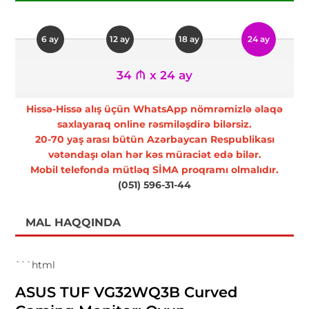
6 ay
12 ay
18 ay
24 ay
34 ₼ x 24 ay
Hissə-Hissə alış üçün WhatsApp nömrəmizlə əlaqə
saxlayaraq online rəsmiləşdirə bilərsiz.
20-70 yaş arası bütün Azərbaycan Respublikası
vətəndaşı olan hər kəs müraciət edə bilər.
Mobil telefonda mütləq SİMA proqramı olmalıdır.
(051) 596-31-44
MAL HAQQINDA
```html
ASUS TUF VG32WQ3B Curved