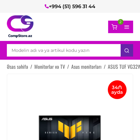
+994 (51) 596 31 44
2
Əsas səhifə
/
Monitorlar və TV
/
Asus monitorları
/
ASUS TUF VG32WQ
34₼
ayda