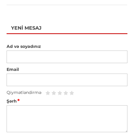
YENI MESAJ
Ad və soyadınız
Email
Qiymətləndirmə
*
Şərh