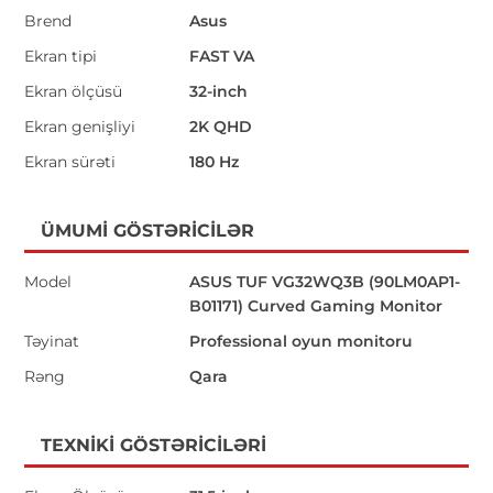
Brend
Asus
Ekran tipi
FAST VA
Ekran ölçüsü
32-inch
Ekran genişliyi
2K QHD
Ekran sürəti
180 Hz
ÜMUMI GÖSTƏRICILƏR
Model
ASUS TUF VG32WQ3B (90LM0AP1-
B01171) Curved Gaming Monitor
Təyinat
Professional oyun monitoru
Rəng
Qara
TEXNIKI GÖSTƏRICILƏRI