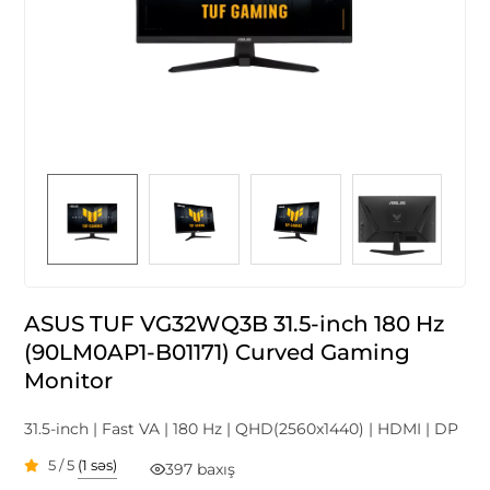
ASUS TUF VG32WQ3B 31.5-inch 180 Hz
(90LM0AP1-B01171) Curved Gaming
Monitor
31.5-inch | Fast VA | 180 Hz | QHD(2560x1440) | HDMI | DP
5 / 5
(1 səs)
397 baxış