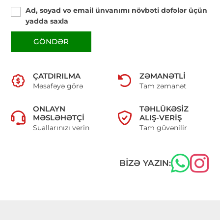
Ad, soyad və email ünvanımı növbəti dəfələr üçün
yadda saxla
GÖNDƏR
ÇATDIRILMA
ZƏMANƏTLI
Məsafəyə görə
Tam zəmanət
ONLAYN
TƏHLÜKƏSIZ
MƏSLƏHƏTÇI
ALIŞ-VERIŞ
Suallarınızı verin
Tam güvənilir
BIZƏ YAZIN: