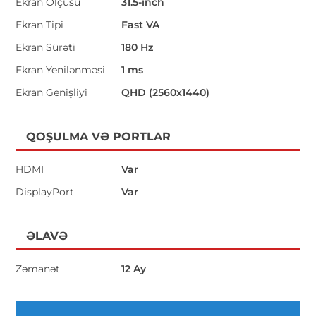
Ekran Ölçüsü
31.5-inch
Ekran Tipi
Fast VA
Ekran Sürəti
180 Hz
Ekran Yenilənməsi
1 ms
Ekran Genişliyi
QHD (2560x1440)
QOŞULMA VƏ PORTLAR
HDMI
Var
DisplayPort
Var
ƏLAVƏ
Zəmanət
12 Ay