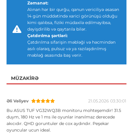
Zəmanət:
Alınan hər bir qurğu, qanun vericiliyə əsasən
14 gün müddətində xarici görünüşü olduğu
kimi qalıbsa, fiziki müdaxilə edilməyibsə,
dəyişdirilib və qaytarıla bilər.
Çatdırılma şərtləri:
Çatdırılma sifarişin məbləği və həcmindən
asılı olaraq, pulsuz və ya razılaşdırılmış
məbləğ əsasında baş verir.
MÜZAKIRƏ
Əli Vəliyev
21.05.2026 03:30:01
Bu ASUS TUF VG32WQ3B monitoru mohteşemdir! 31.5
duym, 180 Hz ve 1 ms ile oyunlar inanılmaz derecede
akıcıdır. QHD goruntuler de cox aydındır. Peşekar
oyuncular ucun ideal.