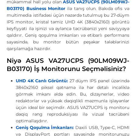
mükəmməl həll yolu olan
ASUS VA27UCPS (90LM09WJ-
B03170) Business Monitor
ilə tanış olun. Bakıda ofis və
multimedia istifadəsi üçün nəzərdə tutulmuş bu 27-düym
IPS monitor, kristal təmiz UHD 4K (3840x2160) görüntü
keyfiyyəti ilə işinizi və əyləncə təcrübənizi yeni səviyyəyə
qaldırır. Geniş qoşulma imkanları və etibarlı performans
sayəsində, bu monitor bütün peşəkar tələblərinizi
qarşılamağa hazırdır.
Niyə ASUS VA27UCPS (90LM09WJ-
B03170) İş Monitorunu Seçməlisiniz?
UHD 4K Canlı Görüntü:
27 düym IPS panel üzərində
3840x2160 piksel qətnamə ilə hər detalı incəliklə
görmək imkanı əldə edin. Bu, dizaynerlər, video
redaktorlar və yüksək dəqiqlikli məzmunla işləyənlər
üçün ideal bir seçimdir. ASUS VA27UCPS iş monitoru
dəqiq rəng reproduksiyası ilə vizual təcrübəni
optimallaşdırır.
Geniş Qoşulma İmkanları:
Daxili USB, Type-C, HDMI
və DisplayPort portları sayəsində monitorunuzu