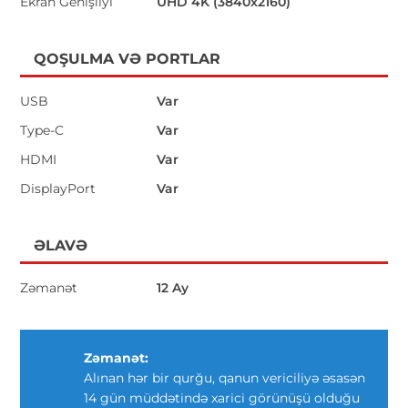
Ekran Genişliyi
UHD 4K (3840x2160)
QOŞULMA VƏ PORTLAR
USB
Var
Type-C
Var
HDMI
Var
DisplayPort
Var
ƏLAVƏ
Zəmanət
12 Ay
Zəmanət:
Alınan hər bir qurğu, qanun vericiliyə əsasən
14 gün müddətində xarici görünüşü olduğu