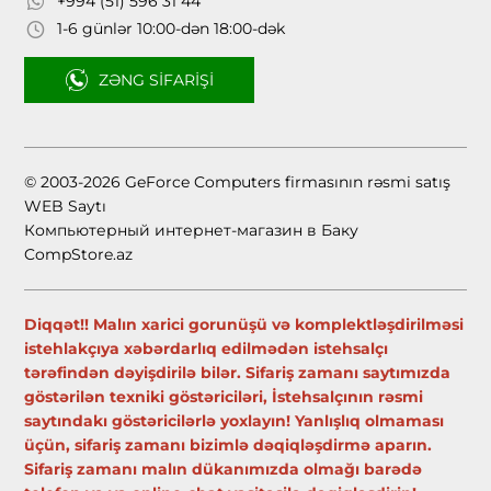
+994 (51) 596 31 44
1-6 günlər 10:00-dən 18:00-dək
ZƏNG SIFARIŞI
© 2003-2026 GeForce Computers firmasının rəsmi satış
WEB Saytı
Компьютерный интернет-магазин в Баку
CompStore.az
Diqqət!! Malın xarici gorunüşü və komplektləşdirilməsi
istehlakçıya xəbərdarlıq edilmədən istehsalçı
tərəfindən dəyişdirilə bilər. Sifariş zamanı saytımızda
göstərilən texniki göstəriciləri, İstehsalçının rəsmi
saytındakı göstəricilərlə yoxlayın! Yanlışlıq olmaması
üçün, sifariş zamanı bizimlə dəqiqləşdirmə aparın.
Sifariş zamanı malın dükanımızda olmağı barədə