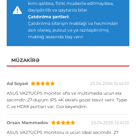
kimi qalıbsa, fiziki müdaxilə edilməyibsə,
dəyişdirilib və qaytarıla bilər.
Çatdırılma şərtləri:
Çatdırılma sifarişin məbləği və həcmindən
asılı olaraq, pulsuz və ya razılaşdırılmış
məbləğ əsasında baş verir.
MÜZAKIRƏ
Ad Soyad
23.04.2026 12:42:01
ASUS VA27UCPS monitor ofis ve multimedia ucun ela
secimdir. 27-duyum IPS 4K ekrani gozel tesvir verir. Type-
C ve HDMI portlari var. Cox beyendim.
Orxan Məmmədov
23.04.2026 12:41:01
ASUS VA27UCPS monitoru is ucun ideal secimdir. 27