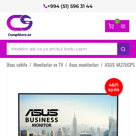
+994 (51) 596 31 44
2
Əsas səhifə
/
Monitorlar və TV
/
Asus monitorları
/
ASUS VA27UCPS 
46₼
ayda