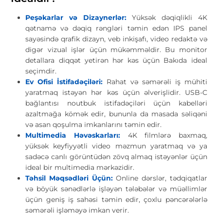
Peşəkarlar və Dizaynerlər:
Yüksək dəqiqlikli 4K
qətnamə və dəqiq rəngləri təmin edən IPS panel
sayəsində qrafik dizayn, veb inkişafı, video redaktə və
digər vizual işlər üçün mükəmməldir. Bu monitor
detallara diqqət yetirən hər kəs üçün Bakıda ideal
seçimdir.
Ev Ofisi İstifadəçiləri:
Rahat və səmərəli iş mühiti
yaratmaq istəyən hər kəs üçün əlverişlidir. USB-C
bağlantısı noutbuk istifadəçiləri üçün kabelləri
azaltmağa kömək edir, bununla da masada səliqəni
və asan qoşulma imkanlarını təmin edir.
Multimedia Həvəskarları:
4K filmlərə baxmaq,
yüksək keyfiyyətli video məzmun yaratmaq və ya
sadəcə canlı görüntüdən zövq almaq istəyənlər üçün
ideal bir multimedia mərkəzidir.
Təhsil Məqsədləri Üçün:
Online dərslər, tədqiqatlar
və böyük sənədlərlə işləyən tələbələr və müəllimlər
üçün geniş iş sahəsi təmin edir, çoxlu pəncərələrlə
səmərəli işləməyə imkan verir.