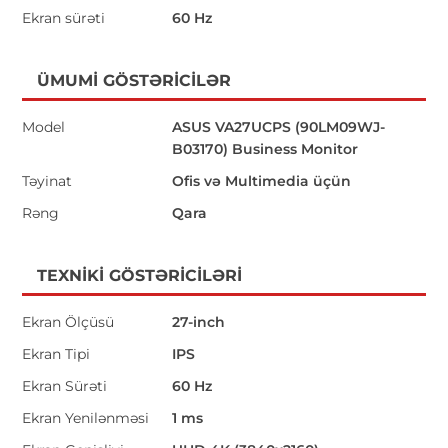
Ekran sürəti
60 Hz
ÜMUMI GÖSTƏRICILƏR
Model
ASUS VA27UCPS (90LM09WJ-
B03170) Business Monitor
Təyinat
Ofis və Multimedia üçün
Rəng
Qara
TEXNIKI GÖSTƏRICILƏRI
Ekran Ölçüsü
27-inch
Ekran Tipi
IPS
Ekran Sürəti
60 Hz
Ekran Yenilənməsi
1 ms