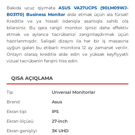
Bakıda ucuz qiymətə
ASUS VA27UCPS (90LM09WJ-
B03170) Business Monitor
əldə etmək üçün əla fürsət!
Kreditlə və ya hissəli ödənişlə asanlıqla sahib ola
bilərsiniz. Bu qara rəngli monitor işinizi daha effektiv
etmək və əyləncə təcrübənizi zənginləşdirmək üçün
hazırlanmışdır. Səliqəli dizaynı ilə hər bir iş masasına
uyğun gələn bu etibarlı monitora 12 ay zəmanət verilir.
Onlayn olaraq kreditlə əldə edin və yüksək keyfiyyətli
vizual təcrübənin fərqini hiss edin.
QISA AÇIQLAMA
Tip
Unversal Monitorlar
Brend
Asus
Ekran tipi
IPS
Ekran ölçüsü
27-inch
Ekran genişliyi
3K UHD