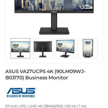
ASUS VA27UCPS 4K (90LM09WJ-
B03170) Business Monitor
27-inch | IPS | UHD 4K (3840x2160) | 60 Hz | 1 ms