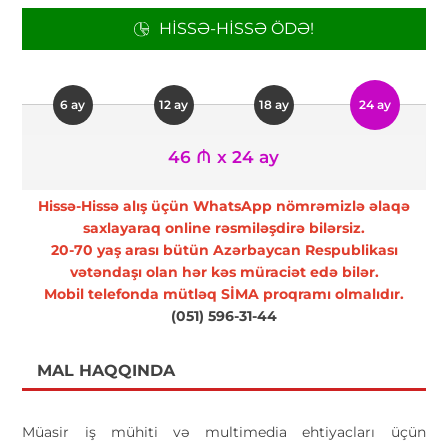
HISSƏ-HISSƏ ÖDƏ!
6 ay
12 ay
18 ay
24 ay
46 ₼ x 24 ay
Hissə-Hissə alış üçün WhatsApp nömrəmizlə əlaqə
saxlayaraq online rəsmiləşdirə bilərsiz.
20-70 yaş arası bütün Azərbaycan Respublikası
vətəndaşı olan hər kəs müraciət edə bilər.
Mobil telefonda mütləq SİMA proqramı olmalıdır.
(051) 596-31-44
MAL HAQQINDA
Müasir iş mühiti və multimedia ehtiyacları üçün