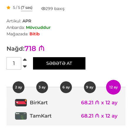
5 / 5
(7 səs)
299 baxış
Artikul:
APR
Anbarda:
Mövcuddur
Mağazada:
Bitib
718 ₼
Nağd:
SƏBƏTƏ AT
2 ay
3 ay
6 ay
9 ay
12 ay
68.21 ₼ x 12 ay
BirKart
TamKart
68.21 ₼ x 12 ay