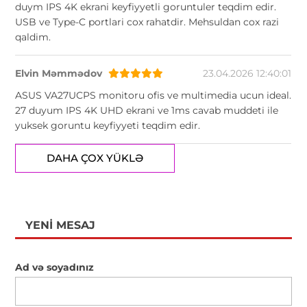
duym IPS 4K ekrani keyfiyyetli goruntuler teqdim edir.
USB ve Type-C portlari cox rahatdir. Mehsuldan cox razi
qaldim.
Elvin Məmmədov
23.04.2026 12:40:01
ASUS VA27UCPS monitoru ofis ve multimedia ucun ideal.
27 duyum IPS 4K UHD ekrani ve 1ms cavab muddeti ile
yuksek goruntu keyfiyyeti teqdim edir.
DAHA ÇOX YÜKLƏ
YENI MESAJ
Ad və soyadınız