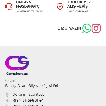
ONLAYN
TƏHLÜKƏSIZ
MƏSLƏHƏTÇI
ALIŞ-VERIŞ
Suallarınızı verin
Tam güvənilir
BIZƏ YAZIN:
Ünvan:
Bakı ş., Dilarə Əliyeva küçəsi 196
Dükanımız xəritədə
+994 (51) 596 31 44