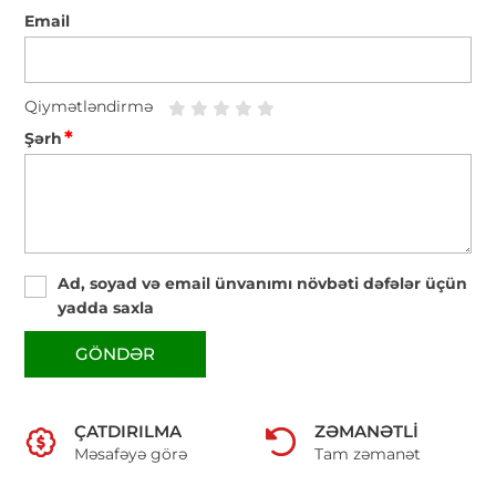
Email
Qiymətləndirmə
*
Şərh
Ad, soyad və email ünvanımı növbəti dəfələr üçün
yadda saxla
GÖNDƏR
ÇATDIRILMA
ZƏMANƏTLI
Məsafəyə görə
Tam zəmanət