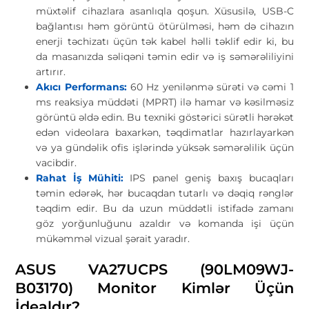
müxtəlif cihazlara asanlıqla qoşun. Xüsusilə, USB-C
bağlantısı həm görüntü ötürülməsi, həm də cihazın
enerji təchizatı üçün tək kabel həlli təklif edir ki, bu
da masanızda səliqəni təmin edir və iş səmərəliliyini
artırır.
Akıcı Performans:
60 Hz yenilənmə sürəti və cəmi 1
ms reaksiya müddəti (MPRT) ilə hamar və kəsilməsiz
görüntü əldə edin. Bu texniki göstərici sürətli hərəkət
edən videolara baxarkən, təqdimatlar hazırlayarkən
və ya gündəlik ofis işlərində yüksək səmərəlilik üçün
vacibdir.
Rahat İş Mühiti:
IPS panel geniş baxış bucaqları
təmin edərək, hər bucaqdan tutarlı və dəqiq rənglər
təqdim edir. Bu da uzun müddətli istifadə zamanı
göz yorğunluğunu azaldır və komanda işi üçün
mükəmməl vizual şərait yaradır.
ASUS VA27UCPS (90LM09WJ-
B03170) Monitor Kimlər Üçün
İdealdır?