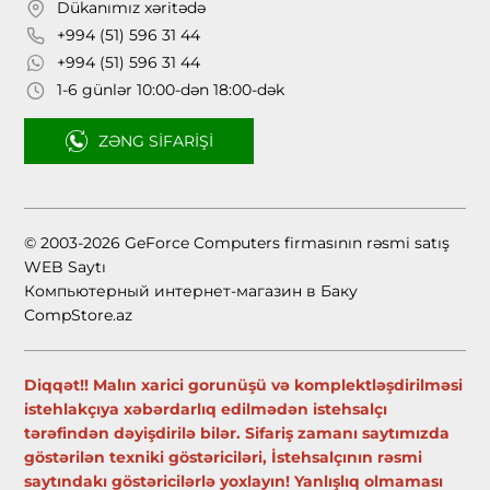
Dükanımız xəritədə
+994 (51) 596 31 44
+994 (51) 596 31 44
1-6 günlər 10:00-dən 18:00-dək
ZƏNG SIFARIŞI
© 2003-2026 GeForce Computers firmasının rəsmi satış
WEB Saytı
Компьютерный интернет-магазин в Баку
CompStore.az
Diqqət!! Malın xarici gorunüşü və komplektləşdirilməsi
istehlakçıya xəbərdarlıq edilmədən istehsalçı
tərəfindən dəyişdirilə bilər. Sifariş zamanı saytımızda
göstərilən texniki göstəriciləri, İstehsalçının rəsmi
saytındakı göstəricilərlə yoxlayın! Yanlışlıq olmaması