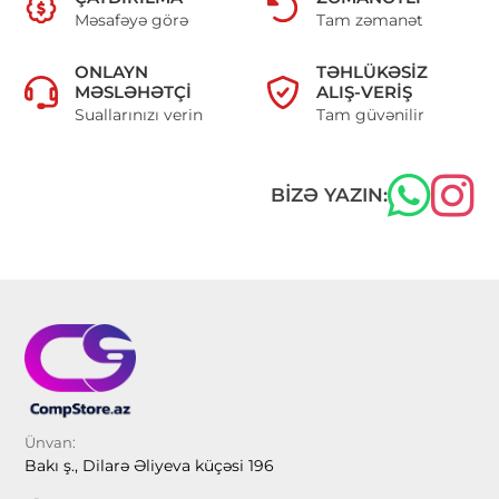
Məsafəyə görə
Tam zəmanət
ONLAYN
TƏHLÜKƏSIZ
MƏSLƏHƏTÇI
ALIŞ-VERIŞ
Suallarınızı verin
Tam güvənilir
BIZƏ YAZIN:
Ünvan:
Bakı ş., Dilarə Əliyeva küçəsi 196