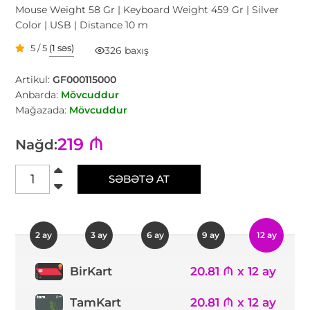
Mouse Weight 58 Gr | Keyboard Weight 459 Gr | Silver
Color | USB | Distance 10 m
5 / 5
(1 səs)
326 baxış
Artikul:
GF000115000
Anbarda:
Mövcuddur
Mağazada:
Mövcuddur
219 ₼
Nağd:
SƏBƏTƏ AT
2 ay
3 ay
6 ay
9 ay
12 ay
20.81 ₼ x 12 ay
BirKart
TamKart
20.81 ₼ x 12 ay