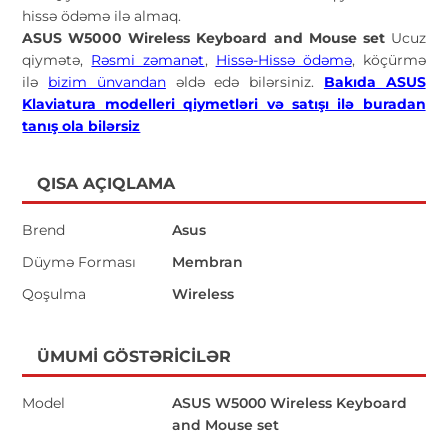
hissə ödəmə ilə almaq.
ASUS W5000 Wireless Keyboard and Mouse set
Ucuz
qiymətə,
Rəsmi zəmanət
,
Hissə-Hissə ödəmə
, köçürmə
ilə
bizim ünvandan
əldə edə bilərsiniz.
Bakıda ASUS
Klaviatura modelleri qiymetləri və satışı ilə buradan
tanış ola bilərsiz
QISA AÇIQLAMA
Brend
Asus
Düymə Forması
Membran
Qoşulma
Wireless
ÜMUMI GÖSTƏRICILƏR
Model
ASUS W5000 Wireless Keyboard
and Mouse set