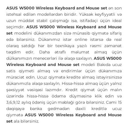
ASUS W5000 Wireless Keyboard and Mouse set
ən son
istehsal edilən modellərdən biridir. Yüksək keyfiyyətli və
uzun müddət stabil çalışmağı isə, istifadəçi üçün ideal
seçimdir.
ASUS W5000 Wireless Keyboard and Mouse
set
modelini dükanımızdan sizə münasib qiymətə sifariş
edə bilərsiniz. Dükanımız istər online istərsə də real
olaraq satdığı hər bir texnikaya yazılı rəsmi zəmanət
təqdim edir. Daha ətraflı məlumat almaq üçün
dülkanımızın menecerləri ilə əlaqə saxlayın.
ASUS W5000
Wireless Keyboard and Mouse set
modeli Bakıda ucuz
satis qiymeti almaq və endirimlər üçün dükanımıza
müraciət edin. Ucuz qiymətə kredite almaq istəyirsinizsə
dükanımızla əlaqə saxlayln. Hissə-hissə almaq üçün yalnız
şəxsiyyət vəsiqəsi lazımdır. Kredit qiymət üçün malın
üzərində hissə-hissə ödəmə düyməsinə klik edin və
3,6,9,12 aylıq ödəniş üçün məbləği görə bilərsiniz. Cəmi 15
dəqiqəyə banka gedmədən daxili kreditlə ucuz
qiymətə
ASUS W5000 Wireless Keyboard and Mouse
set
ala bilərsiniz.