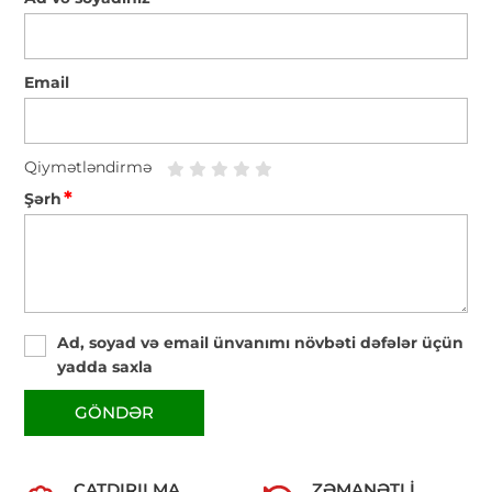
Email
Qiymətləndirmə
*
Şərh
Ad, soyad və email ünvanımı növbəti dəfələr üçün
yadda saxla
GÖNDƏR
ÇATDIRILMA
ZƏMANƏTLI