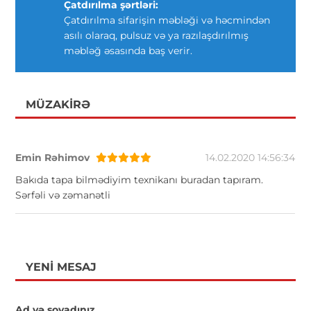
Çatdırılma şərtləri:
Çatdırılma sifarişin məbləği və həcmindən
asılı olaraq, pulsuz və ya razılaşdırılmış
məbləğ əsasında baş verir.
MÜZAKIRƏ
Emin Rəhimov
14.02.2020 14:56:34
Bakıda tapa bilmədiyim texnikanı buradan tapıram.
Sərfəli və zəmanətli
YENI MESAJ
Ad və soyadınız