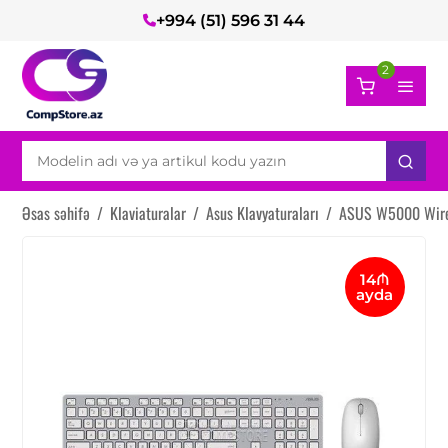
+994 (51) 596 31 44
2
Əsas səhifə
/
Klaviaturalar
/
Asus Klavyaturaları
/
ASUS W5000 Wire
14₼
ayda