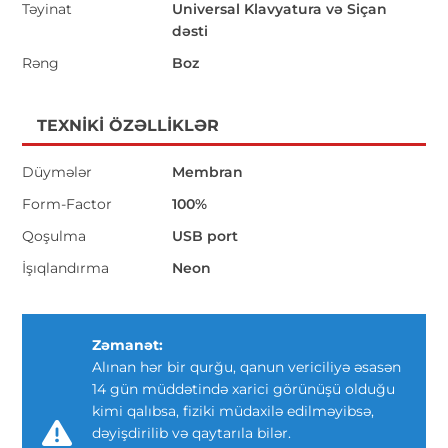
Təyinat
Universal Klavyatura və Siçan
dəsti
Rəng
Boz
TEXNIKI ÖZƏLLIKLƏR
Düymələr
Membran
Form-Factor
100%
Qoşulma
USB port
İşıqlandırma
Neon
Zəmanət:
Alınan hər bir qurğu, qanun vericiliyə əsasən
14 gün müddətində xarici görünüşü olduğu
kimi qalıbsa, fiziki müdaxilə edilməyibsə,
dəyişdirilib və qaytarıla bilər.