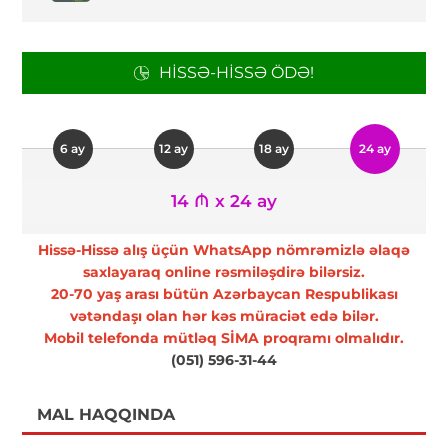
HISSƏ-HISSƏ ÖDƏ!
6 ay
12 ay
18 ay
24 ay
14 ₼ x 24 ay
Hissə-Hissə alış üçün WhatsApp nömrəmizlə əlaqə
saxlayaraq online rəsmiləşdirə bilərsiz.
20-70 yaş arası bütün Azərbaycan Respublikası
vətəndaşı olan hər kəs müraciət edə bilər.
Mobil telefonda mütləq SİMA proqramı olmalıdır.
(051) 596-31-44
MAL HAQQINDA