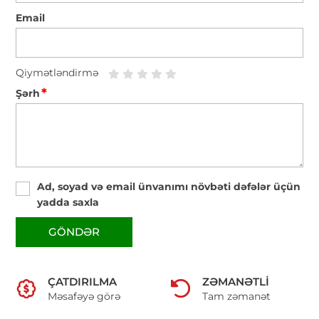
Email
Qiymətləndirmə
*
Şərh
Ad, soyad və email ünvanımı növbəti dəfələr üçün
yadda saxla
GÖNDƏR
ÇATDIRILMA
ZƏMANƏTLI
Məsafəyə görə
Tam zəmanət