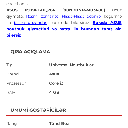
edə bilərsiz
ASUS X509FL-BQ264 (90NB0N12-M03480)
Ucuz
qiymətə,
Rəsmi zəmanət
,
Hissə-Hissə ödəmə
, köçürmə
ilə
bizim ünvandan
əldə edə bilərsiniz.
Bakıda ASUS
noutbuk qiymetləri və satışı ilə buradan tanış ola
bilərsiz
QISA AÇIQLAMA
Tip
Universal Noutbuklar
Brend
Asus
Prosessor
Core i3
RAM
4 GB
ÜMUMI GÖSTƏRICILƏR
Rəng
Tünd Boz