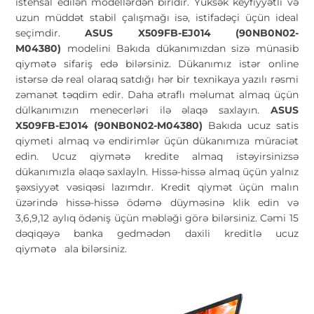
istehsal edilən modellərdən biridir. Yüksək keyfiyyətli və
uzun müddət stabil çalışmağı isə, istifadəçi üçün ideal
seçimdir.
ASUS X509FB-EJ014 (90NB0N02-
M04380)
modelini Bakıda dükanımızdan sizə münasib
qiymətə sifariş edə bilərsiniz. Dükanımız istər online
istərsə də real olaraq satdığı hər bir texnikaya yazılı rəsmi
zəmanət təqdim edir. Daha ətraflı məlumat almaq üçün
dülkanımızın menecerləri ilə əlaqə saxlayın.
ASUS
X509FB-EJ014 (90NB0N02-M04380)
Bakıda ucuz satis
qiymeti almaq və endirimlər üçün dükanımıza müraciət
edin. Ucuz qiymətə kredite almaq istəyirsinizsə
dükanımızla əlaqə saxlayln. Hissə-hissə almaq üçün yalnız
şəxsiyyət vəsiqəsi lazımdır. Kredit qiymət üçün malın
üzərində hissə-hissə ödəmə düyməsinə klik edin və
3,6,9,12 aylıq ödəniş üçün məbləği görə bilərsiniz. Cəmi 15
dəqiqəyə banka gedmədən daxili kreditlə ucuz
qiymətə
ala bilərsiniz.