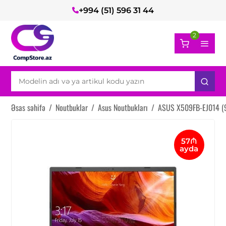
+994 (51) 596 31 44
2
Əsas səhifə
/
Noutbuklar
/
Asus Noutbukları
/
ASUS X509FB-EJ014 
57₼
ayda