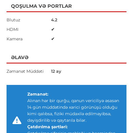
QOŞULMA VƏ PORTLAR
Blutuz
4.2
HDMI
✔
Kamera
✔
ƏLAVƏ
Zəmanət Müddəti
12 ay
Zəmanət:
Alınan hər bir qurğu, qanun vericiliyə əsasən
14 gün müddətində xarici görünüşü olduğu
kimi qalıbsa, fiziki müdaxilə edilməyibsə,
dəyişdirilib və qaytarıla bilər.
Çatdırılma şərtləri: