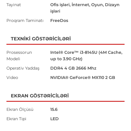
Təyinat
Ofis işləri, İnternet, Oyun, Dizayn
işləri
Proqram Təminatı
FreeDos
TEXNIKI GÖSTƏRICILƏRI
Prosessorun
Intel® Core™ i3-8145U (4M Cache,
Modeli
up to 3.90 GHz)
Operativ Yaddaş
DDR4 4 GB 2666 Mhz
Video
NVIDIA® GeForce® MX110 2 GB
EKRAN GÖSTƏRICILƏRI
Ekran Ölçüsü
15.6
Ekran Tipi
LED