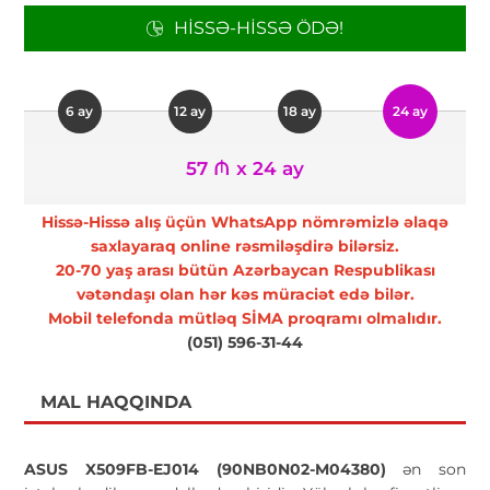
HISSƏ-HISSƏ ÖDƏ!
6 ay
12 ay
18 ay
24 ay
57 ₼ x 24 ay
Hissə-Hissə alış üçün WhatsApp nömrəmizlə əlaqə
saxlayaraq online rəsmiləşdirə bilərsiz.
20-70 yaş arası bütün Azərbaycan Respublikası
vətəndaşı olan hər kəs müraciət edə bilər.
Mobil telefonda mütləq SİMA proqramı olmalıdır.
(051) 596-31-44
MAL HAQQINDA
ASUS X509FB-EJ014 (90NB0N02-M04380)
ən son