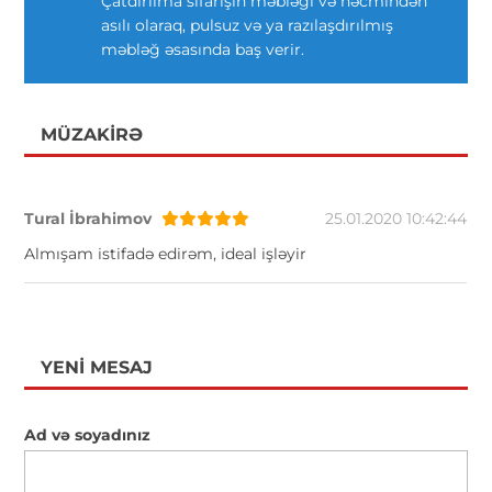
Çatdırılma sifarişin məbləği və həcmindən
asılı olaraq, pulsuz və ya razılaşdırılmış
məbləğ əsasında baş verir.
MÜZAKIRƏ
Tural İbrahimov
25.01.2020 10:42:44
Almışam istifadə edirəm, ideal işləyir
YENI MESAJ
Ad və soyadınız