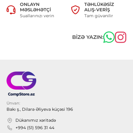
ONLAYN
TƏHLÜKƏSIZ
MƏSLƏHƏTÇI
ALIŞ-VERIŞ
Suallarınızı verin
Tam güvənilir
BIZƏ YAZIN:
Ünvan:
Bakı ş., Dilarə Əliyeva küçəsi 196
Dükanımız xəritədə
+994 (51) 596 31 44