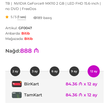
TB | NVIDIA GeForce® MX110 2 GB | LED FHD 15.6-inch |
no DVD | FreeDos
5 / 5
(1 səs)
189 baxış
Artikul:
GF0047
Anbarda:
Bitib
Mağazada:
Bitib
888 ₼
Nağd:
2 ay
3 ay
6 ay
9 ay
12 ay
84.36 ₼ x 12 ay
BirKart
TamKart
84.36 ₼ x 12 ay