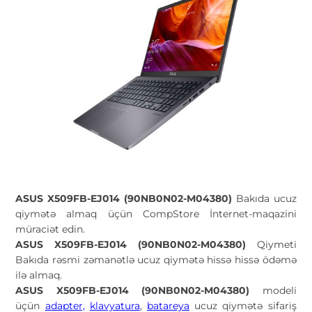
ASUS X509FB-EJ014 (90NB0N02-M04380)
Bakıda ucuz
qiymətə almaq üçün CompStore İnternet-maqazini
müraciət edin.
ASUS X509FB-EJ014 (90NB0N02-M04380)
Qiymeti
Bakıda rəsmi zəmanətlə ucuz qiymətə hissə hissə ödəmə
ilə almaq.
ASUS X509FB-EJ014 (90NB0N02-M04380)
modeli
üçün
adapter,
klavyatura
,
batareya
ucuz qiymətə sifariş