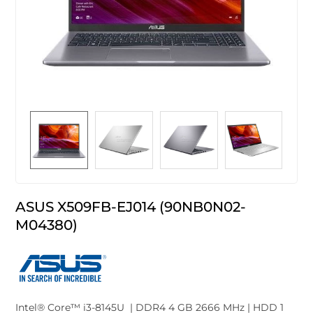
ASUS X509FB-EJ014 (90NB0N02-
M04380)
Intel® Core™ i3-8145U | DDR4 4 GB 2666 MHz | HDD 1