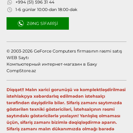
+994 (51) 596 31 44
1-6 günlər 10:00-dən 18:00-dək
ZƏNG SIFARIŞI
© 2003-2026 GeForce Computers firmasının rəsmi satış
WEB Saytı
Компьютерный интернет-магазин в Баку
CompStore.az
Diqqət!! Malın xarici gorunüşü və komplektləşdirilməsi
istehlakçıya xəbərdarlıq edilmədən istehsalçı
tərəfindən dəyişdirilə bilər. Sifariş zamanı saytımızda
göstərilən texniki göstəriciləri, İstehsalçının rəsmi
saytındakı göstəricilərlə yoxlayın! Yanlışlıq olmaması
üçün, sifariş zamanı bizimlə dəqiqləşdirmə aparın.
Sifariş zamanı malın dükanımızda olmağı barədə