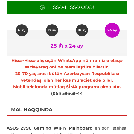
HISSƏ-HISSƏ ÖDƏ!
6 ay
12 ay
18 ay
24 ay
28 ₼ x 24 ay
Hissə-Hissə alış üçün WhatsApp nömrəmizlə əlaqə
saxlayaraq online rəsmiləşdirə bilərsiz.
20-70 yaş arası bütün Azərbaycan Respublikası
vətəndaşı olan hər kəs müraciət edə bilər.
Mobil telefonda mütləq SİMA proqramı olmalıdır.
(051) 596-31-44
MAL HAQQINDA
ASUS Z790 Gaming WIFI7 Mainboard
ən son istehsal