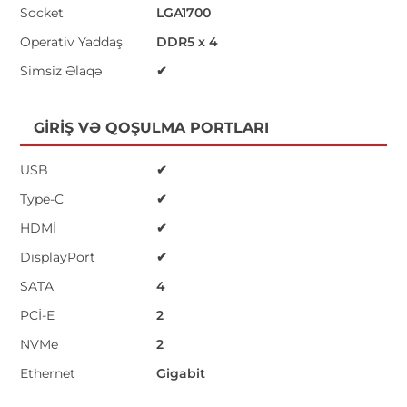
Socket
LGA1700
Operativ Yaddaş
DDR5 x 4
Simsiz Əlaqə
✔
GIRIŞ VƏ QOŞULMA PORTLARI
USB
✔
Type-C
✔
HDMİ
✔
DisplayPort
✔
SATA
4
PCİ-E
2
NVMe
2
Ethernet
Gigabit