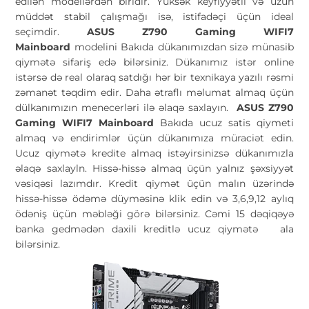
edilən modellərdən biridir. Yüksək keyfiyyətli və uzun
müddət stabil çalışmağı isə, istifadəçi üçün ideal
seçimdir.
ASUS Z790 Gaming WIFI7
Mainboard
modelini Bakıda dükanımızdan sizə münasib
qiymətə sifariş edə bilərsiniz. Dükanımız istər online
istərsə də real olaraq satdığı hər bir texnikaya yazılı rəsmi
zəmanət təqdim edir. Daha ətraflı məlumat almaq üçün
dülkanımızın menecerləri ilə əlaqə saxlayın.
ASUS Z790
Gaming WIFI7 Mainboard
Bakıda ucuz satis qiymeti
almaq və endirimlər üçün dükanımıza müraciət edin.
Ucuz qiymətə kredite almaq istəyirsinizsə dükanımızla
əlaqə saxlayln. Hissə-hissə almaq üçün yalnız şəxsiyyət
vəsiqəsi lazımdır. Kredit qiymət üçün malın üzərində
hissə-hissə ödəmə düyməsinə klik edin və 3,6,9,12 aylıq
ödəniş üçün məbləği görə bilərsiniz. Cəmi 15 dəqiqəyə
banka gedmədən daxili kreditlə ucuz qiymətə
ala
bilərsiniz.