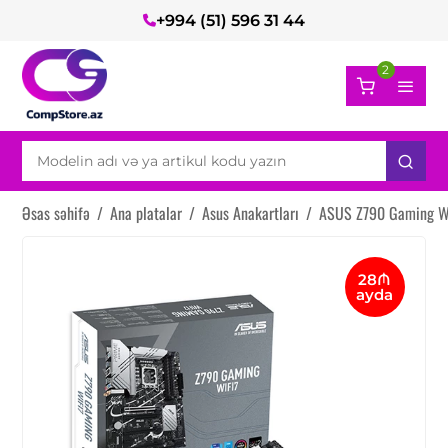
+994 (51) 596 31 44
2
Əsas səhifə
/
Ana platalar
/
Asus Anakartları
/
ASUS Z790 Gaming W
28₼
ayda