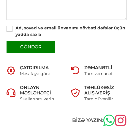
Ad, soyad və email ünvanımı növbəti dəfələr üçün
yadda saxla
GÖNDƏR
ÇATDIRILMA
ZƏMANƏTLI
Məsafəyə görə
Tam zəmanət
ONLAYN
TƏHLÜKƏSIZ
MƏSLƏHƏTÇI
ALIŞ-VERIŞ
Suallarınızı verin
Tam güvənilir
BIZƏ YAZIN: