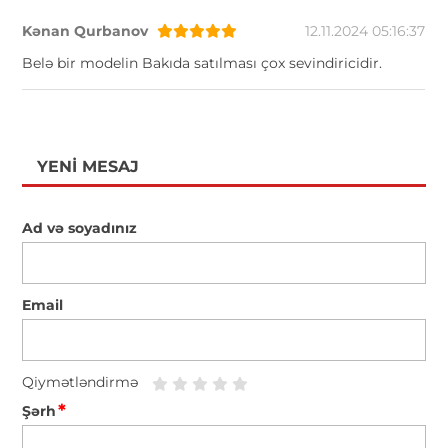
Kənan Qurbanov
12.11.2024 05:16:37
Belə bir modelin Bakıda satılması çox sevindiricidir.
YENI MESAJ
Ad və soyadınız
Email
Qiymətləndirmə
*
Şərh