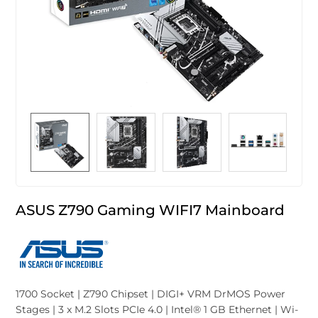
ASUS Z790 Gaming WIFI7 Mainboard
1700 Socket | Z790 Chipset | DIGI+ VRM DrMOS Power
Stages | 3 x M.2 Slots PCIe 4.0 | Intel® 1 GB Ethernet | Wi-