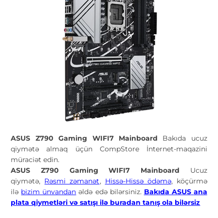
ASUS Z790 Gaming WIFI7 Mainboard
Bakıda ucuz
qiymətə almaq üçün CompStore İnternet-maqazini
müraciət edin.
ASUS Z790 Gaming WIFI7 Mainboard
Ucuz
qiymətə,
Rəsmi zəmanət
,
Hissə-Hissə ödəmə
, köçürmə
ilə
bizim ünvandan
əldə edə bilərsiniz.
Bakıda ASUS
ana
plata qiymetləri və satışı ilə buradan tanış ola bilərsiz