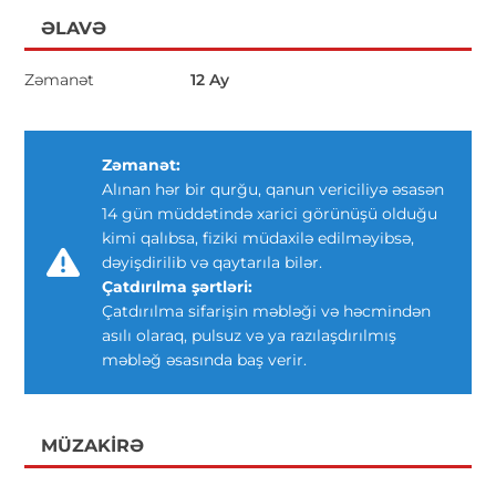
ƏLAVƏ
Zəmanət
12 Ay
Zəmanət:
Alınan hər bir qurğu, qanun vericiliyə əsasən
14 gün müddətində xarici görünüşü olduğu
kimi qalıbsa, fiziki müdaxilə edilməyibsə,
dəyişdirilib və qaytarıla bilər.
Çatdırılma şərtləri:
Çatdırılma sifarişin məbləği və həcmindən
asılı olaraq, pulsuz və ya razılaşdırılmış
məbləğ əsasında baş verir.
MÜZAKIRƏ