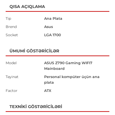
QISA AÇIQLAMA
Tip
Ana Plata
Brend
Asus
Socket
LGA 1700
ÜMUMI GÖSTƏRICILƏR
Model
ASUS Z790 Gaming WIFI7
Mainboard
Təyinat
Personal kompüter üçün ana
plata
Factor
ATX
TEXNIKI GÖSTƏRICILƏRI