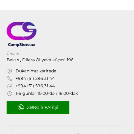
Ünvan:
Bakı ş., Dilarə Əliyeva küçəsi 196
Dükanımız xəritədə
+994 (51) 596 31 44
+994 (51) 596 31 44
1-6 günlər 10:00-dən 18:00-dək
ZƏNG SIFARIŞI