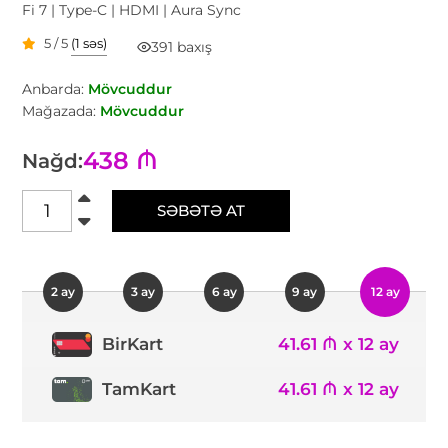
Fi 7 | Type-C | HDMI | Aura Sync
5 / 5
(1 səs)
391 baxış
Anbarda:
Mövcuddur
Mağazada:
Mövcuddur
438 ₼
Nağd:
SƏBƏTƏ AT
2 ay
3 ay
6 ay
9 ay
12 ay
41.61 ₼ x 12 ay
BirKart
TamKart
41.61 ₼ x 12 ay