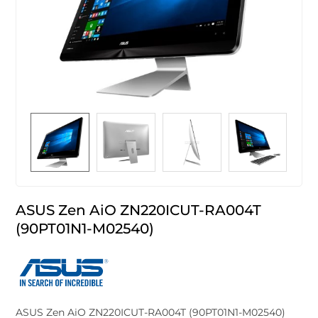
ASUS Zen AiO ZN220ICUT-RA004T
(90PT01N1-M02540)
ASUS Zen AiO ZN220ICUT-RA004T (90PT01N1-M02540)