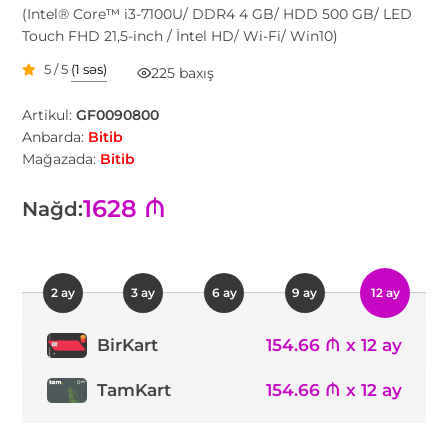
(Intel® Core™ i3-7100U/ DDR4 4 GB/ HDD 500 GB/ LED
Touch FHD 21,5-inch / İntel HD/ Wi-Fi/ Win10)
5 / 5
(1 səs)
225 baxış
Artikul:
GF0090800
Anbarda:
Bitib
Mağazada:
Bitib
1628 ₼
Nağd:
2 ay
3 ay
6 ay
9 ay
12 ay
154.66 ₼ x 12 ay
BirKart
TamKart
154.66 ₼ x 12 ay