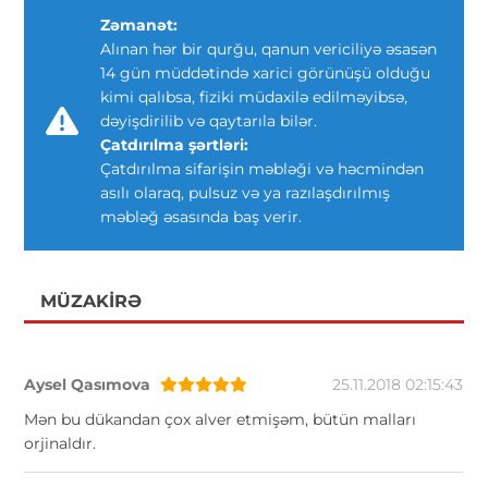
Zəmanət:
Alınan hər bir qurğu, qanun vericiliyə əsasən
14 gün müddətində xarici görünüşü olduğu
kimi qalıbsa, fiziki müdaxilə edilməyibsə,
dəyişdirilib və qaytarıla bilər.
Çatdırılma şərtləri:
Çatdırılma sifarişin məbləği və həcmindən
asılı olaraq, pulsuz və ya razılaşdırılmış
məbləğ əsasında baş verir.
MÜZAKIRƏ
Aysel Qasımova
25.11.2018 02:15:43
Mən bu dükandan çox alver etmişəm, bütün malları
orjinaldır.