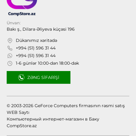
Ünvan:
Bakı ş., Dilarə Əliyeva küçəsi 196
Dükanımız xəritədə
+994 (51) 596 31 44
+994 (51) 596 31 44
1-6 günlər 10:00-dən 18:00-dək
ZƏNG SIFARIŞI
© 2003-2026 GeForce Computers firmasının rəsmi satış
WEB Saytı
Компьютерный интернет-магазин в Баку
CompStore.az