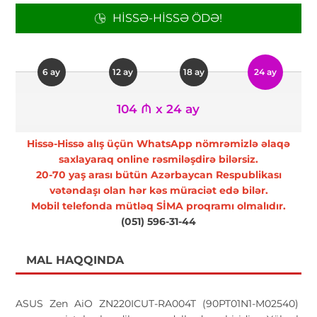
HISSƏ-HISSƏ ÖDƏ!
6 ay
12 ay
18 ay
24 ay
104 ₼ x 24 ay
Hissə-Hissə alış üçün WhatsApp nömrəmizlə əlaqə
saxlayaraq online rəsmiləşdirə bilərsiz.
20-70 yaş arası bütün Azərbaycan Respublikası
vətəndaşı olan hər kəs müraciət edə bilər.
Mobil telefonda mütləq SİMA proqramı olmalıdır.
(051) 596-31-44
MAL HAQQINDA
ASUS Zen AiO ZN220ICUT-RA004T (90PT01N1-M02540)