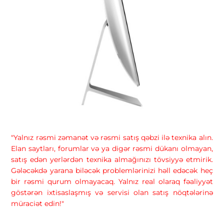
"Yalnız rəsmi zəmanət və rəsmi satış qəbzi ilə texnika alın.
Elan saytları, forumlar və ya digər rəsmi dükanı olmayan,
satış edən yerlərdən texnika almağınızı tövsiyyə etmirik.
Gələcəkdə yarana biləcək problemlərinizi həll edəcək heç
bir rəsmi qurum olmayacaq. Yalnız real olaraq fəaliyyət
göstərən ixtisaslaşmış və servisi olan satış nöqtələrinə
müraciət edin!"