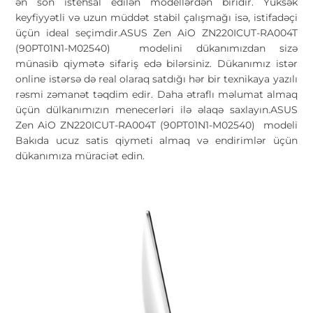
ən son istehsal edilən modellərdən biridir. Yüksək
keyfiyyətli və uzun müddət stabil çalışmağı isə, istifadəçi
üçün ideal seçimdir.ASUS Zen AiO ZN220ICUT-RA004T
(90PT01N1-M02540) modelini dükanımızdan sizə
münasib qiymətə sifariş edə bilərsiniz. Dükanımız istər
online istərsə də real olaraq satdığı hər bir texnikaya yazılı
rəsmi zəmanət təqdim edir. Daha ətraflı məlumat almaq
üçün dülkanımızın menecerləri ilə əlaqə saxlayın.ASUS
Zen AiO ZN220ICUT-RA004T (90PT01N1-M02540) modeli
Bakıda ucuz satis qiymeti almaq və endirimlər üçün
dükanımıza müraciət edin.