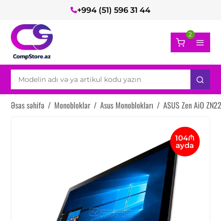
+994 (51) 596 31 44
2
Əsas səhifə
/
Monobloklar
/
Asus Monoblokları
/
ASUS Zen AiO ZN2
104₼
ayda