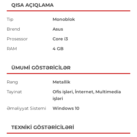
QISA AÇIQLAMA
Tip
Monoblok
Brend
Asus
Prosessor
Core i3
RAM
4 GB
ÜMUMI GÖSTƏRICILƏR
Rəng
Metallik
Təyinat
Ofis işləri, İnternet, Multimedia
işləri
Əməliyyat Sistemi
Windows 10
TEXNIKI GÖSTƏRICILƏRI