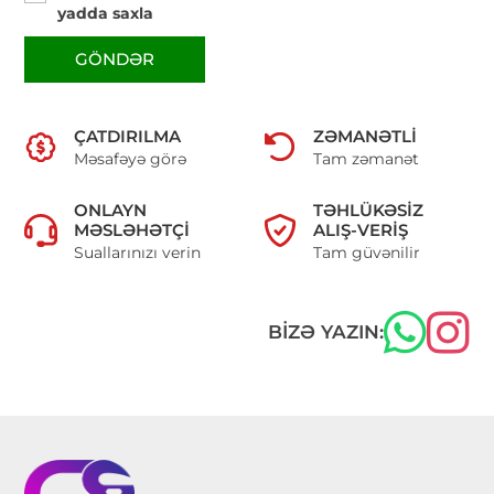
yadda saxla
GÖNDƏR
ÇATDIRILMA
ZƏMANƏTLI
Məsafəyə görə
Tam zəmanət
ONLAYN
TƏHLÜKƏSIZ
MƏSLƏHƏTÇI
ALIŞ-VERIŞ
Suallarınızı verin
Tam güvənilir
BIZƏ YAZIN: