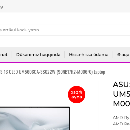
ng
anət
Dükanımız haqqında
Hissə-hissə ödəmə
Əlaqə
 S 16 OLED UM5606GA-SS022W (90NB17H2-M006F0) Laptop
ASU
UM5
210₼
ayda
M00
AMD Ryz
AMD Rade