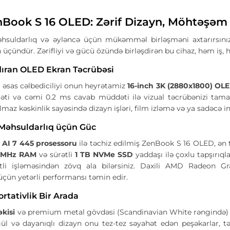
Book S 16 OLED: Zərif Dizayn, Möhtəşəm
məhsuldarlıq və əyləncə üçün mükəmməl birləşməni axtarırsını
 üçündür. Zərifliyi və gücü özündə birləşdirən bu cihaz, həm iş, h
ıran OLED Ekran Təcrübəsi
əsas cəlbediciliyi onun heyrətamiz
16-inch 3K (2880x1800) OLE
əti və cəmi 0.2 ms cavab müddəti ilə vizual təcrübənizi tamami
ılmaz kəskinlik sayəsində dizayn işləri, film izləmə və ya sadəcə
əhsuldarlıq üçün Güc
I 7 445 prosessoru
ilə təchiz edilmiş ZenBook S 16 OLED, ən tə
 MHz RAM
və sürətli
1 TB NVMe SSD
yaddaşı ilə çoxlu tapşırıqla
tli işləməsindən zövq ala bilərsiniz. Daxili AMD Radeon Gra
 üçün yetərli performansı təmin edir.
ortativlik Bir Arada
əkisi
və premium metal gövdəsi (Scandinavian White rəngində) i
ül və dayanıqlı dizayn onu tez-tez səyahət edən peşəkarlar, tə