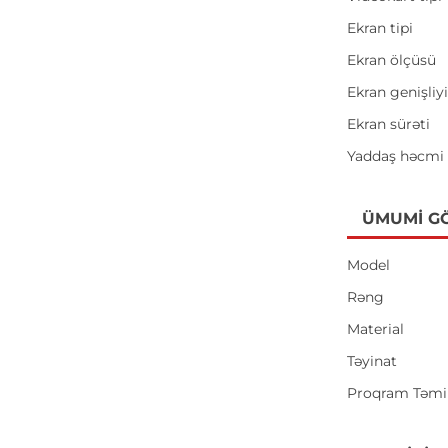
Ekran tipi
Ekran ölçüsü
Ekran genişliy
Ekran sürəti
Yaddaş həcmi
ÜMUMI G
Model
Rəng
Material
Təyinat
Proqram Təmi