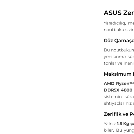
ASUS Zen
Yaradıcılıq, 
noutbuku sizin
Göz Qamaşd
Bu noutbukun 
yenilənmə sür
tonlar və inan
Maksimum M
AMD Ryzen™ A
DDR5X 4800
sistemin sürə
ehtiyaclarınız
Zəriflik və P
Yalnız
1.5 Kg ç
bilər. Bu yüng