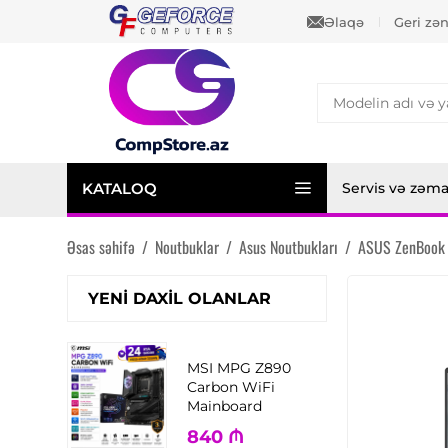
Əlaqə
Geri zə
KATALOQ
Servis və zəm
Əsas səhifə
/
Noutbuklar
/
Asus Noutbukları
/
ASUS ZenBook
YENI DAXIL OLANLAR
MSI MPG Z890
Carbon WiFi
Mainboard
840
₼