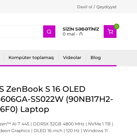
Daxil ol / Qeydiyyat
0
2
SIZIN SƏBƏTINIZ
0
mal -
₼
Kompüter toplamaq
Videolar
Blog
S ZenBook S 16 OLED
606GA-SS022W (90NB17H2-
6F0) Laptop
en™ AI 7 445 | DDR5X 32GB 4800 MHz | NVMe 1 TB |
on Graphics | OLED 16-inch | 120 Hz | Windows 11