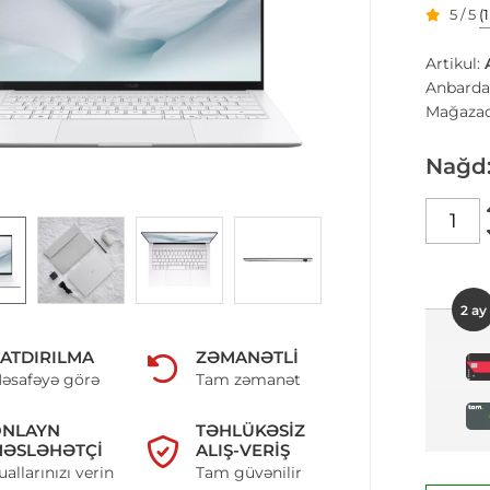
5 / 5
(
Artikul:
Anbarda
Mağazad
Nağd
2 ay
ATDIRILMA
ZƏMANƏTLI
əsafəyə görə
Tam zəmanət
ONLAYN
TƏHLÜKƏSIZ
ƏSLƏHƏTÇI
ALIŞ-VERIŞ
uallarınızı verin
Tam güvənilir