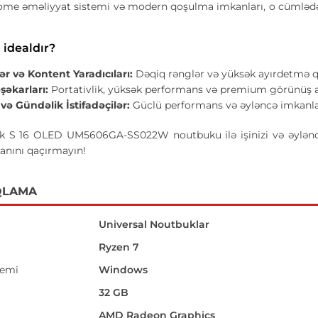
ome əməliyyat sistemi və modern qoşulma imkanları, o cümlə
 idealdır?
ər və Kontent Yaradıcıları:
Dəqiq rənglər və yüksək ayırdetmə qab
şəkarları:
Portativlik, yüksək performans və premium görünüş a
və Gündəlik İstifadəçilər:
Güclü performans və əyləncə imkanları
S 16 OLED UM5606GA-SS022W noutbuku ilə işinizi və əyləncəni
nını qaçırmayın!
QLAMA
Universal Noutbuklar
Ryzen 7
temi
Windows
32 GB
AMD Radeon Graphics