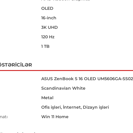
OLED
16-inch
i
3K UHD
120 Hz
1 TB
ÖSTƏRICILƏR
ASUS ZenBook S 16 OLED UM5606GA-SS02
Scandinavian White
Metal
Ofis işləri, İnternet, Dizayn işləri
natı
Win 11 Home