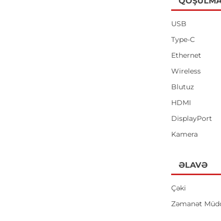
QOŞULMA
USB
Type-C
Ethernet
Wireless
Blutuz
HDMI
DisplayPort
Kamera
ƏLAVƏ
Çəki
Zəmanət Müdd