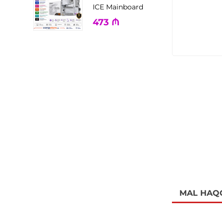
ICE Mainboard
473
₼
MAL HAQ