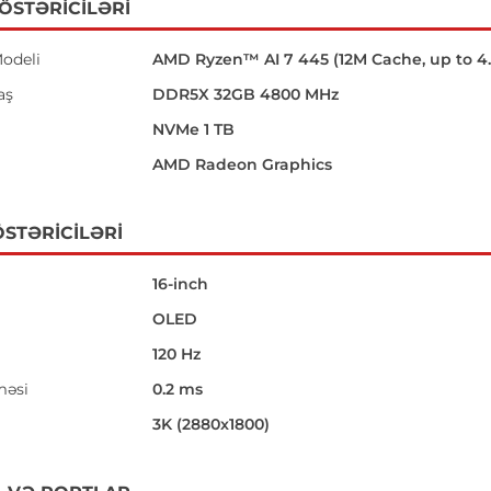
GÖSTƏRICILƏRI
odeli
AMD Ryzen™ AI 7 445 (12M Cache, up to 4
aş
DDR5X 32GB 4800 MHz
NVMe 1 TB
AMD Radeon Graphics
STƏRICILƏRI
16-inch
OLED
120 Hz
məsi
0.2 ms
i
3K (2880x1800)