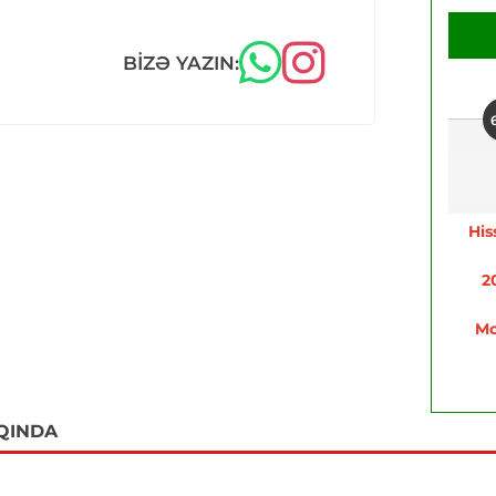
BIZƏ YAZIN:
His
2
Mo
QINDA