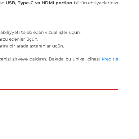
dən
USB, Type-C və HDMI portları
bütün ehtiyaclarınızı
iliyyəti tələb edən vizual işlər üçün.
rzu edənlər üçün.
nı bir arada axtaranlar üçün.
zi zirvəyə qaldırın. Bakıda bu unikal cihazı
kreditlə