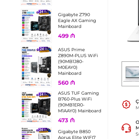
Gigabyte Z790
Eagle AX Gaming
Mainboard
499
₼
ASUS Prime
Z890M-PLUS WiFi
(90MB1J80-
M0EAY0)
Mainboard
560
₼
ASUS TUF Gaming
B760-Plus WiFi
Ç
(90MB1ER0-
M
M1AAY0) Mainboard
473
₼
M
Gigabyte B850
S
Aorus Elite WIFI7