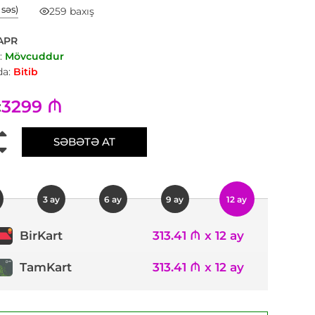
1 səs)
259 baxış
APR
:
Mövcuddur
a:
Bitib
3299 ₼
:
SƏBƏTƏ AT
3 ay
6 ay
9 ay
12 ay
313.41 ₼ x 12 ay
BirKart
TamKart
313.41 ₼ x 12 ay