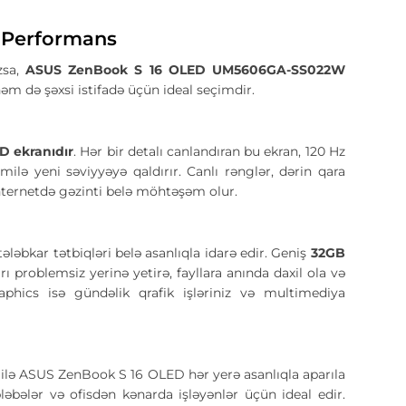
 Performans
zsa,
ASUS ZenBook S 16 OLED UM5606GA-SS022W
əm də şəxsi istifadə üçün ideal seçimdir.
D ekranıdır
. Hər bir detalı canlandıran bu ekran, 120 Hz
lə yeni səviyyəyə qaldırır. Canlı rənglər, dərin qara
 internetdə gəzinti belə möhtəşəm olur.
ləbkar tətbiqləri belə asanlıqla idarə edir. Geniş
32GB
rı problemsiz yerinə yetirə, fayllara anında daxil ola və
phics isə gündəlik qrafik işləriniz və multimediya
lə ASUS ZenBook S 16 OLED hər yerə asanlıqla aparıla
ləbələr və ofisdən kənarda işləyənlər üçün ideal edir.