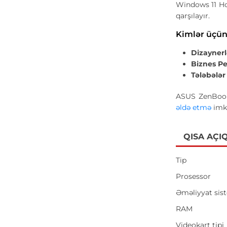
Windows 11 H
qarşılayır.
Kimlər üçün
Dizaynerl
Biznes Pe
Tələbələr 
ASUS ZenBook 
əldə etmə
imka
QISA AÇI
Tip
Prosessor
Əməliyyat sis
RAM
Videokart tipi