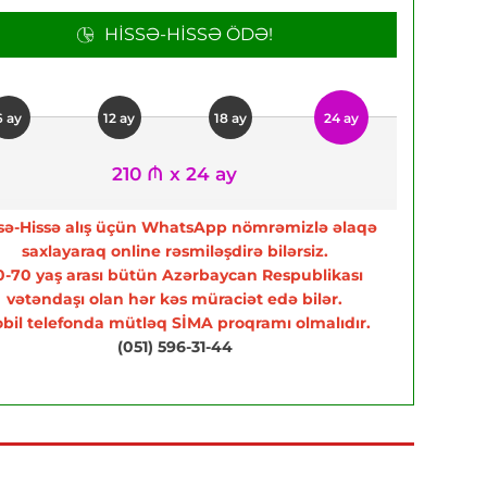
HISSƏ-HISSƏ ÖDƏ!
6 ay
12 ay
18 ay
24 ay
210 ₼ x 24 ay
sə-Hissə alış üçün WhatsApp nömrəmizlə əlaqə
saxlayaraq online rəsmiləşdirə bilərsiz.
0-70 yaş arası bütün Azərbaycan Respublikası
vətəndaşı olan hər kəs müraciət edə bilər.
bil telefonda mütləq SİMA proqramı olmalıdır.
(051) 596-31-44