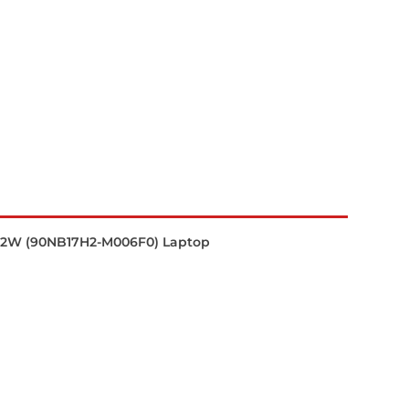
2W (90NB17H2-M006F0) Laptop