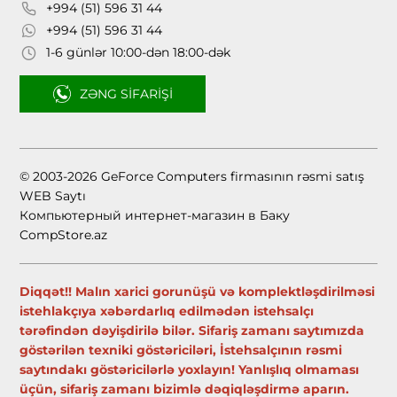
+994 (51) 596 31 44
+994 (51) 596 31 44
1-6 günlər 10:00-dən 18:00-dək
ZƏNG SIFARIŞI
© 2003-2026 GeForce Computers firmasının rəsmi satış
WEB Saytı
Компьютерный интернет-магазин в Баку
CompStore.az
Diqqət!! Malın xarici gorunüşü və komplektləşdirilməsi
istehlakçıya xəbərdarlıq edilmədən istehsalçı
tərəfindən dəyişdirilə bilər. Sifariş zamanı saytımızda
göstərilən texniki göstəriciləri, İstehsalçının rəsmi
saytındakı göstəricilərlə yoxlayın! Yanlışlıq olmaması
üçün, sifariş zamanı bizimlə dəqiqləşdirmə aparın.