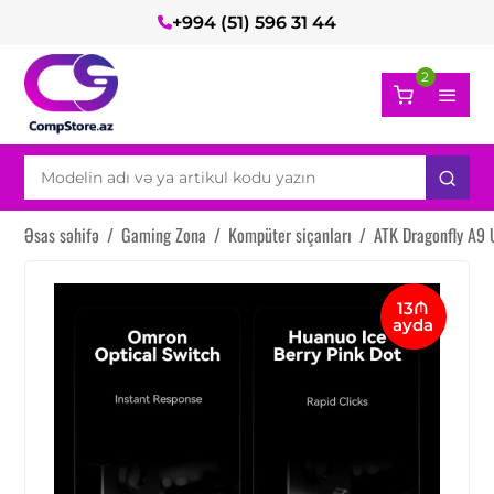
+994 (51) 596 31 44
2
Əsas səhifə
/
Gaming Zona
/
Kompüter siçanları
/
ATK Dragonfly A9 
13₼
ayda