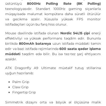
üstünlüyü
8000Hz Polling Rate (8K Polling)
texnologiyasıdır. Standart 1000Hz gaming siçanlarla
müqayisədə məlumat kompüterə daha sürətli ötürülür
və gecikmə azalır. Xüsusilə yüksək FPS monitor
istifadəçiləri üçün bu fərq hiss olunur.
Mouse daxilində istifadə olunan
Nordic 54L15 çipi
enerji
effektivliyi və yüksək performans təqdim edir. Bununla
birlikdə
800mAh batareya
uzun istifadə müddəti təmin
edir və bəzi istifadə rejimlərində
600 saata qədər işləmə
müddəti
təqdim edə bilir. Bu isə tez-tez şarj ehtiyacını
azaldır.
ATK Dragonfly A9 Ultimate müxtəlif tutuş stillərinə
uyğun hazırlanıb:
Palm Grip
Claw Grip
Fingertip Grip
Simmetrik dizaynı orta və böyük əl ölçüsünə malik