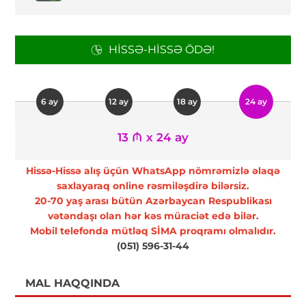
HISSƏ-HISSƏ ÖDƏ!
6 ay
12 ay
18 ay
24 ay
13 ₼ x 24 ay
Hissə-Hissə alış üçün WhatsApp nömrəmizlə əlaqə
saxlayaraq online rəsmiləşdirə bilərsiz.
20-70 yaş arası bütün Azərbaycan Respublikası
vətəndaşı olan hər kəs müraciət edə bilər.
Mobil telefonda mütləq SİMA proqramı olmalıdır.
(051) 596-31-44
MAL HAQQINDA