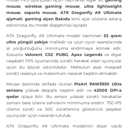
mouse
,
wireless gaming mouse
,
ultra lightweight
mouse
,
esports mouse
,
ATK Dragonfly A9 Ultimate
qiyməti
,
gaming siçan Bakıda
kimi açar sözlərlə axtarış
edirsinizsə, bu model diqqətinizə layiqdir.
ATK Dragonfly A9 Ultimate modeli təxminən
53 qram
ultra yüngül çəkiyə
malikdir və uzun oyun seanslarında
əl yorğunluğunu minimuma endirməyə kömək edir.
Xüsusilə
Valorant
,
CS2
,
PUBG
,
Apex Legends
və digər
rəqabətli FPS oyunlarında sürətli hərəkət edən oyunçular
üçün bu böyük üstünlükdür. Məhsulun əsas məqsədi
sürətli reaksiya və maksimum nəzarət təqdim etməkdir.
Mouse daxilində istifadə olunan
PixArt PAW3950 Ultra
sensoru
yüksək dəqiqlik təqdim edir və
42000 DPI-a
qədər
işləyə bilir. Bu sensor yüksək sürətli hərəkətlər
zamanı belə izləmə səhvlərini minimuma endirir. 750 IPS
izləmə sürəti və 50G sürətlənmə göstəricisi peşəkar
oyunçular üçün nəzərdə tutulub.
ATK Dragonfly A9 Ultimate modelinin digər vacib