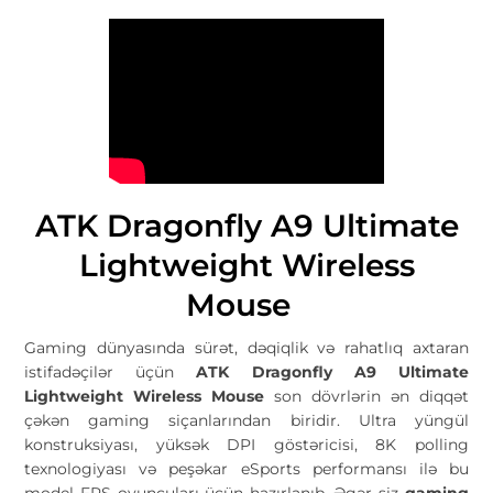
ATK Dragonfly A9 Ultimate
Lightweight Wireless
Mouse
Gaming dünyasında sürət, dəqiqlik və rahatlıq axtaran
istifadəçilər üçün
ATK Dragonfly A9 Ultimate
Lightweight Wireless Mouse
son dövrlərin ən diqqət
çəkən gaming siçanlarından biridir. Ultra yüngül
konstruksiyası, yüksək DPI göstəricisi, 8K polling
texnologiyası və peşəkar eSports performansı ilə bu
model FPS oyunçuları üçün hazırlanıb. Əgər siz
gaming