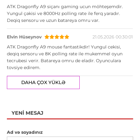
ATK Dragonfly A9 siçanı gaming ucun möhteşemdir.
Yungul çəkisi ve 8000Hz polling rate ile ferq yaradır.
Deqiq sensoru ve uzun batareya omru var.
Elvin Hüseynov
21.05.2026 00:30:01
ATK Dragonfly A9 mouse fantastikdir! Yungul cekisi,
deqiq sensoru ve 8K polling rate ile mukemmel oyun
tecrubesi verir. Batareya omru de eladir. Oyunculara
tovsiye edirem.
DAHA ÇOX YÜKLƏ
YENI MESAJ
Ad və soyadınız