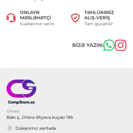
ONLAYN
TƏHLÜKƏSIZ
MƏSLƏHƏTÇI
ALIŞ-VERIŞ
Suallarınızı verin
Tam güvənilir
BIZƏ YAZIN:
Ünvan:
Bakı ş., Dilarə Əliyeva küçəsi 196
Dükanımız xəritədə