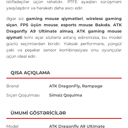
istifadəçilər üçün rahatdır. PTFE ayaqları sürüşməni
yaxşılaşdırır və hərəkəti daha axıcı edir.
Əgər siz
gaming mouse qiymətləri
,
wireless gaming
siçan
,
FPS üçün mouse
,
esports mouse Bakıda
,
ATK
Dragonfly A9 Ultimate almaq
,
ATK gaming mouse
qiyməti
kimi açar sözlərlə axtarış edirsinizsə, bu model
güclü seçimlərdən biridir. Yüksək performans, yüngül
çəki və peşəkar sensor kombinasiyası onu oyunçular
üçün ideal edir.
QISA AÇIQLAMA
Brend
ATK DragonFly, Rampage
Siçan Qoşulması
Simsiz Qoşulma
ÜMUMI GÖSTƏRICILƏR
Model
ATK Dragonfly A9 Ultimate