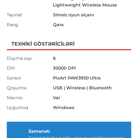
Lightweight Wireless Mouse
Təyinat
Simsiz oyun siçanı
Rəng
Qara
TEXNIKI GÖSTƏRICILƏRI
Düymə sayı
6
DPİ
30000 DPI
Sensor
PixArt PAW3950 Ultra
Qoşulma
USB | Wireless | Bluetooth
Macros
Var
Uyğunluq
Windows
Zəmanət:
Alınan hər bir qurğu, qanun vericiliyə əsasən