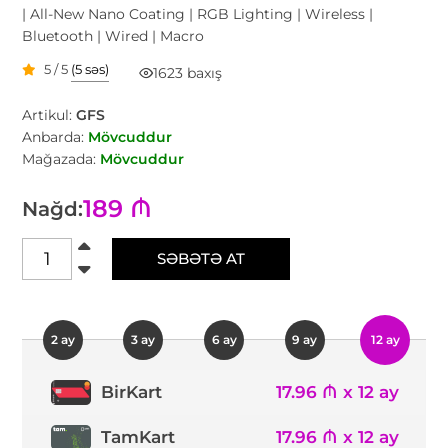
| All-New Nano Coating | RGB Lighting | Wireless |
Bluetooth | Wired | Macro
5 / 5
(5 səs)
1623 baxış
Artikul:
GFS
Anbarda:
Mövcuddur
Mağazada:
Mövcuddur
189 ₼
Nağd:
SƏBƏTƏ AT
2 ay
3 ay
6 ay
9 ay
12 ay
17.96 ₼ x 12 ay
BirKart
TamKart
17.96 ₼ x 12 ay