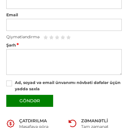
Email
Qiymətləndirmə
*
Şərh
Ad, soyad və email ünvanımı növbəti dəfələr üçün
yadda saxla
GÖNDƏR
ÇATDIRILMA
ZƏMANƏTLI
Məsafəyə görə
Tam zəmanət