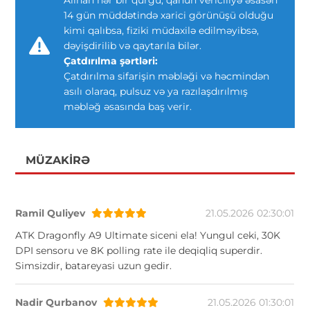
14 gün müddətində xarici görünüşü olduğu
kimi qalıbsa, fiziki müdaxilə edilməyibsə,
dəyişdirilib və qaytarıla bilər.
Çatdırılma şərtləri:
Çatdırılma sifarişin məbləği və həcmindən
asılı olaraq, pulsuz və ya razılaşdırılmış
məbləğ əsasında baş verir.
MÜZAKIRƏ
Ramil Quliyev
21.05.2026 02:30:01
ATK Dragonfly A9 Ultimate siceni ela! Yungul ceki, 30K
DPI sensoru ve 8K polling rate ile deqiqliq superdir.
Simsizdir, batareyasi uzun gedir.
Nadir Qurbanov
21.05.2026 01:30:01