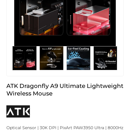
ATK Dragonfly A9 Ultimate Lightweight
Wireless Mouse
Optical Sensor | 30K DPI | PixArt PAW3950 Ultra | 8000Hz