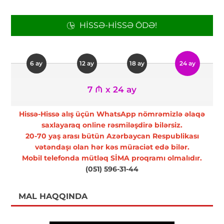
HISSƏ-HISSƏ ÖDƏ!
6 ay
12 ay
18 ay
24 ay
7 ₼ x 24 ay
Hissə-Hissə alış üçün WhatsApp nömrəmizlə əlaqə
saxlayaraq online rəsmiləşdirə bilərsiz.
20-70 yaş arası bütün Azərbaycan Respublikası
vətəndaşı olan hər kəs müraciət edə bilər.
Mobil telefonda mütləq SİMA proqramı olmalıdır.
(051) 596-31-44
MAL HAQQINDA