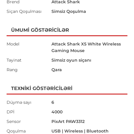
Brend
Attack Shark
Siçan Qoşulması
Simsiz Qoşulma
ÜMUMI GÖSTƏRICILƏR
Model
Attack Shark X5 White Wireless
Gaming Mouse
Təyinat
Simsiz oyun siçanı
Rəng
Qara
TEXNIKI GÖSTƏRICILƏRI
Düymə sayı
6
DPİ
4000
Sensor
PixArt PAW3312
Qoşulma
USB | Wireless | Bluetooth