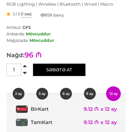
RGB Lighting | Wireless | Bluetooth | Wired | Macro
5 / 5
(1 səs)
858 baxış
Artikul:
GFS
Anbarda:
Mövcuddur
Mağazada:
Mövcuddur
96 ₼
Nağd:
SƏBƏTƏ AT
2 ay
3 ay
6 ay
9 ay
12 ay
9.12 ₼ x 12 ay
BirKart
TamKart
9.12 ₼ x 12 ay