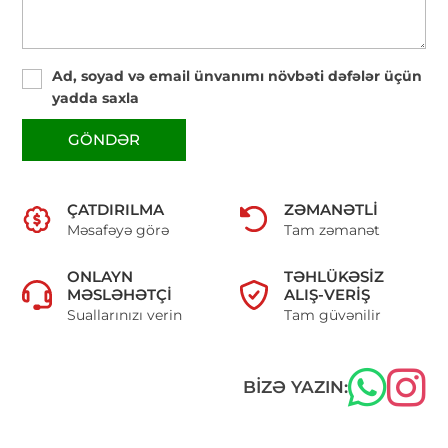
Ad, soyad və email ünvanımı növbəti dəfələr üçün
yadda saxla
GÖNDƏR
ÇATDIRILMA
ZƏMANƏTLI
Məsafəyə görə
Tam zəmanət
ONLAYN
TƏHLÜKƏSIZ
MƏSLƏHƏTÇI
ALIŞ-VERIŞ
Suallarınızı verin
Tam güvənilir
BIZƏ YAZIN: