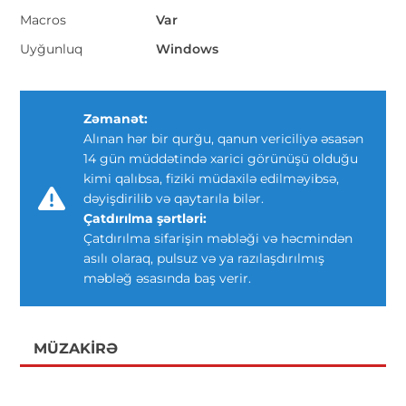
Macros
Var
Uyğunluq
Windows
Zəmanət:
Alınan hər bir qurğu, qanun vericiliyə əsasən
14 gün müddətində xarici görünüşü olduğu
kimi qalıbsa, fiziki müdaxilə edilməyibsə,
dəyişdirilib və qaytarıla bilər.
Çatdırılma şərtləri:
Çatdırılma sifarişin məbləği və həcmindən
asılı olaraq, pulsuz və ya razılaşdırılmış
məbləğ əsasında baş verir.
MÜZAKIRƏ