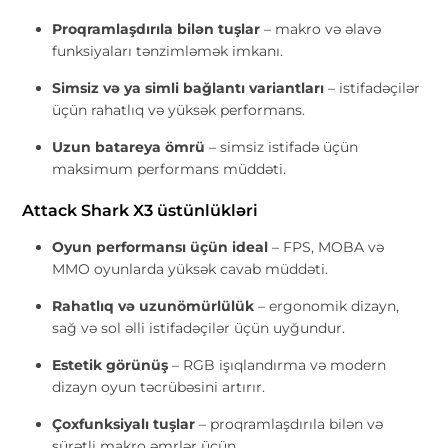
Proqramlaşdırıla bilən tuşlar
– makro və əlavə
funksiyaları tənzimləmək imkanı.
Simsiz və ya simli bağlantı variantları
– istifadəçilər
üçün rahatlıq və yüksək performans.
Uzun batareya ömrü
– simsiz istifadə üçün
maksimum performans müddəti.
Attack Shark X3 üstünlükləri
Oyun performansı üçün ideal
– FPS, MOBA və
MMO oyunlarda yüksək cavab müddəti.
Rahatlıq və uzunömürlülük
– ergonomik dizayn,
sağ və sol əlli istifadəçilər üçün uyğundur.
Estetik görünüş
– RGB işıqlandırma və modern
dizayn oyun təcrübəsini artırır.
Çoxfunksiyalı tuşlar
– proqramlaşdırıla bilən və
sürətli makro əmrlər üçün.