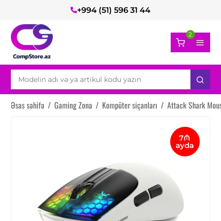
+994 (51) 596 31 44
2
Əsas səhifə
/
Gaming Zona
/
Kompüter siçanları
/
Attack Shark Mou
7₼
ayda