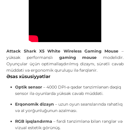
Attack Shark X5 White Wireless Gaming Mouse
–
yüksək performanslı
gaming mouse
modelidir.
Oyunçular üçün optimallaşdırılmış dizaynı, sürətli cavab
müddəti və ergonomik quruluşu ilə fərqlənir.
Əsas xüsusiyyətlər
Optik sensor
– 4000 DPI-ə qədər tənzimlənən dəqiq
sensor ilə oyunlarda yüksək cavab müddəti.
Erqonomik dizayn
– uzun oyun seanslarında rahatlıq
və əl yorğunluğunun azalması.
RGB işıqlandırma
– fərdi tənzimlənə bilən rənglər və
vizual estetik görünüş.