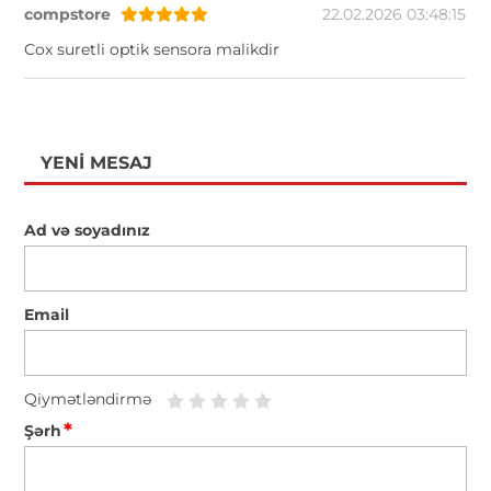
compstore
22.02.2026 03:48:15
Cox suretli optik sensora malikdir
YENI MESAJ
Ad və soyadınız
Email
Qiymətləndirmə
*
Şərh