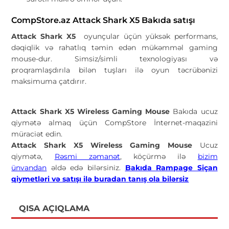
CompStore.az Attack Shark X5 Bakıda satışı
Attack Shark X5
oyunçular üçün yüksək performans,
dəqiqlik və rahatlıq təmin edən mükəmməl gaming
mouse-dur. Simsiz/simli texnologiyası və
proqramlaşdırıla bilən tuşları ilə oyun təcrübənizi
maksimuma çatdırır.
Attack Shark X5 Wireless Gaming Mouse
Bakıda ucuz
qiymətə almaq üçün CompStore İnternet-maqazini
müraciət edin.
Attack Shark X5 Wireless Gaming Mouse
Ucuz
qiymətə,
Rəsmi zəmanət
, köçürmə ilə
bizim
ünvandan
əldə edə bilərsiniz.
Bakıda Rampage Siçan
qiymetləri və satışı ilə buradan tanış ola bilərsiz
QISA AÇIQLAMA