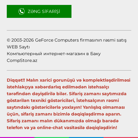
ZƏNG SIFARIŞI
© 2003-2026 GeForce Computers firmasının rəsmi satış
WEB Saytı
Компьютерный интернет-магазин в Баку
CompStore.az
Diqqət!! Malın xarici gorunüşü və komplektləşdirilməsi
istehlakçıya xəbərdarlıq edilmədən istehsalçı
tərəfindən dəyişdirilə bilər. Sifariş zamanı saytımızda
göstərilən texniki göstəriciləri, İstehsalçının rəsmi
saytındakı göstəricilərlə yoxlayın! Yanlışlıq olmaması
üçün, sifariş zamanı bizimlə dəqiqləşdirmə aparın.
Sifariş zamanı malın dükanımızda olmağı barədə
telefon və ya online-chat vasitəsilə dəqiqləşdirin!