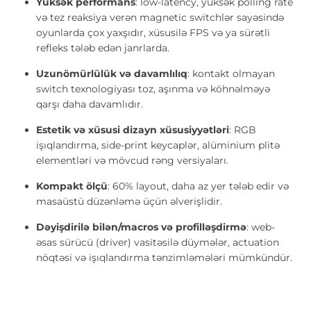
Yüksək performans
: low-latency, yüksək polling rate
və tez reaksiya verən magnetic switchlər sayəsində
oyunlarda çox yaxşıdır, xüsusilə FPS və ya sürətli
refleks tələb edən janrlarda.
Uzunömürlülük və davamlılıq
: kontakt olmayan
switch texnologiyası toz, aşınma və köhnəlməyə
qarşı daha davamlıdır.
Estetik və xüsusi dizayn xüsusiyyətləri
: RGB
işıqlandırma, side-print keycaplər, alüminium plitə
elementləri və mövcud rəng versiyaları.
Kompakt ölçü
: 60% layout, daha az yer tələb edir və
masaüstü düzənləmə üçün əlverişlidir.
Dəyişdirilə bilən/macros və profilləşdirmə
: web-
əsas sürücü (driver) vasitəsilə düymələr, actuation
nöqtəsi və işıqlandırma tənzimləmələri mümkündür.