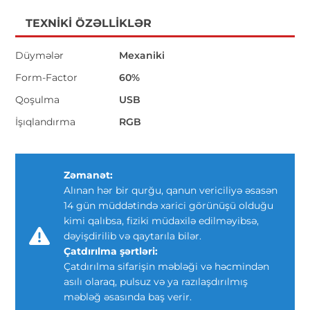
TEXNIKI ÖZƏLLIKLƏR
Düymələr
Mexaniki
Form-Factor
60%
Qoşulma
USB
İşıqlandırma
RGB
Zəmanət:
Alınan hər bir qurğu, qanun vericiliyə əsasən
14 gün müddətində xarici görünüşü olduğu
kimi qalıbsa, fiziki müdaxilə edilməyibsə,
dəyişdirilib və qaytarıla bilər.
Çatdırılma şərtləri:
Çatdırılma sifarişin məbləği və həcmindən
asılı olaraq, pulsuz və ya razılaşdırılmış
məbləğ əsasında baş verir.