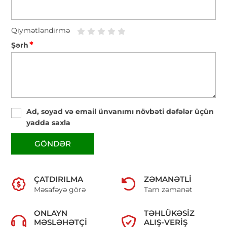
Qiymətləndirmə
*
Şərh
Ad, soyad və email ünvanımı növbəti dəfələr üçün
yadda saxla
GÖNDƏR
ÇATDIRILMA
ZƏMANƏTLI
Məsafəyə görə
Tam zəmanət
ONLAYN
TƏHLÜKƏSIZ
MƏSLƏHƏTÇI
ALIŞ-VERIŞ