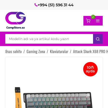
+994 (51) 596 31 44
2
Əsas səhifə
/
Gaming Zona
/
Klaviaturalar
/
Attack Shark X68 PRO H
10₼
ayda