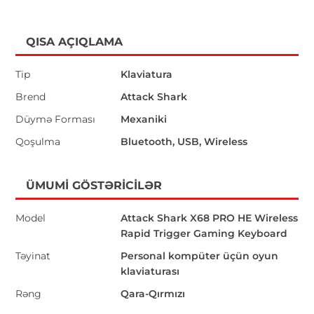
QISA AÇIQLAMA
Tip
Klaviatura
Brend
Attack Shark
Düymə Forması
Mexaniki
Qoşulma
Bluetooth, USB, Wireless
ÜMUMI GÖSTƏRICILƏR
Model
Attack Shark X68 PRO HE Wireless
Rapid Trigger Gaming Keyboard
Təyinat
Personal kompüter üçün oyun
klaviaturası
Rəng
Qara-Qırmızı