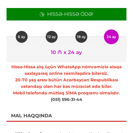
HISSƏ-HISSƏ ÖDƏ!
6 ay
12 ay
18 ay
24 ay
10 ₼ x 24 ay
Hissə-Hissə alış üçün WhatsApp nömrəmizlə əlaqə
saxlayaraq online rəsmiləşdirə bilərsiz.
20-70 yaş arası bütün Azərbaycan Respublikası
vətəndaşı olan hər kəs müraciət edə bilər.
Mobil telefonda mütləq SİMA proqramı olmalıdır.
(051) 596-31-44
MAL HAQQINDA