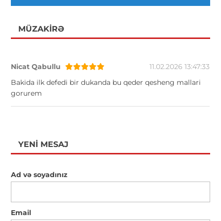
MÜZAKIRƏ
Nicat Qabullu
11.02.2026 13:47:33
Bakida ilk defedi bir dukanda bu qeder qesheng mallari
gorurem
YENI MESAJ
Ad və soyadınız
Email