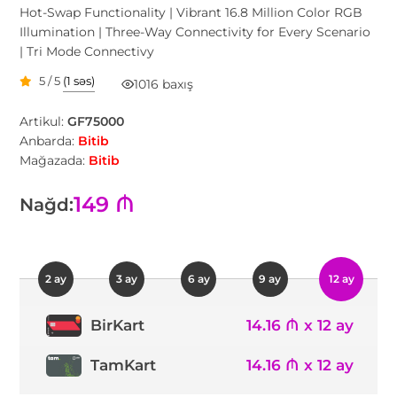
Hot-Swap Functionality | Vibrant 16.8 Million Color RGB
Illumination | Three-Way Connectivity for Every Scenario
| Tri Mode Connectivy
5 / 5
(1 səs)
1016 baxış
Artikul:
GF75000
Anbarda:
Bitib
Mağazada:
Bitib
149 ₼
Nağd:
2 ay
3 ay
6 ay
9 ay
12 ay
14.16 ₼ x 12 ay
BirKart
TamKart
14.16 ₼ x 12 ay