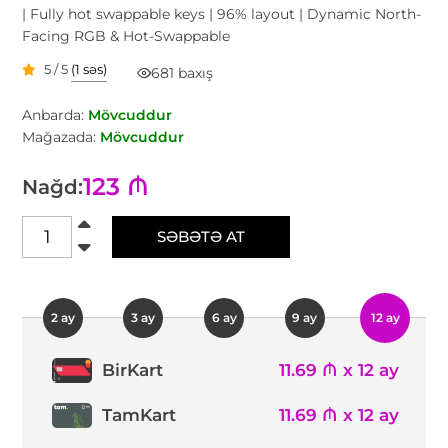
| Fully hot swappable keys | 96% layout | Dynamic North-
Facing RGB & Hot-Swappable
5 / 5
(1 səs)
681 baxış
Anbarda:
Mövcuddur
Mağazada:
Mövcuddur
123 ₼
Nağd:
SƏBƏTƏ AT
2 ay
3 ay
6 ay
9 ay
12 ay
11.69 ₼ x 12 ay
BirKart
TamKart
11.69 ₼ x 12 ay