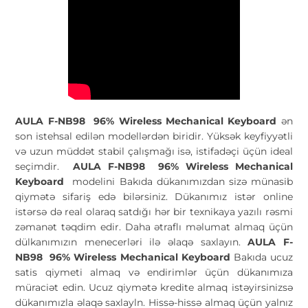
AULA F-NB98 96% Wireless Mechanical Keyboard
ən
son istehsal edilən modellərdən biridir. Yüksək keyfiyyətli
və uzun müddət stabil çalışmağı isə, istifadəçi üçün ideal
seçimdir.
AULA F-NB98 96% Wireless Mechanical
Keyboard
modelini Bakıda dükanımızdan sizə münasib
qiymətə sifariş edə bilərsiniz. Dükanımız istər online
istərsə də real olaraq satdığı hər bir texnikaya yazılı rəsmi
zəmanət təqdim edir. Daha ətraflı məlumat almaq üçün
dülkanımızın menecerləri ilə əlaqə saxlayın.
AULA F-
NB98 96% Wireless Mechanical Keyboard
Bakıda ucuz
satis qiymeti almaq və endirimlər üçün dükanımıza
müraciət edin. Ucuz qiymətə kredite almaq istəyirsinizsə
dükanımızla əlaqə saxlayln. Hissə-hissə almaq üçün yalnız