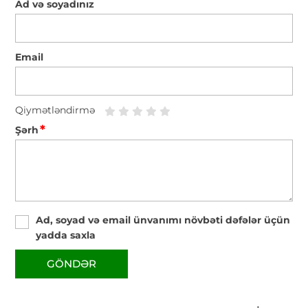
Ad və soyadınız
Email
Qiymətləndirmə
*
Şərh
Ad, soyad və email ünvanımı növbəti dəfələr üçün
yadda saxla
GÖNDƏR