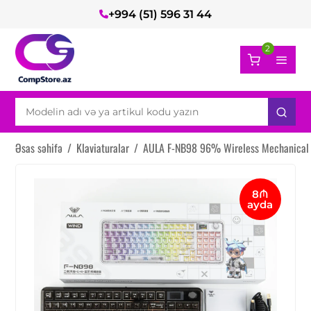
+994 (51) 596 31 44
2
Əsas səhifə
/
Klaviaturalar
/
AULA F-NB98 96% Wireless Mechanical
8₼
ayda