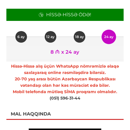
HISSƏ-HISSƏ ÖDƏ!
6 ay
12 ay
18 ay
24 ay
8 ₼ x 24 ay
Hissə-Hissə alış üçün WhatsApp nömrəmizlə əlaqə
saxlayaraq online rəsmiləşdirə bilərsiz.
20-70 yaş arası bütün Azərbaycan Respublikası
vətəndaşı olan hər kəs müraciət edə bilər.
Mobil telefonda mütləq SİMA proqramı olmalıdır.
(051) 596-31-44
MAL HAQQINDA