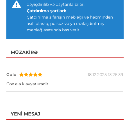
dəyişdirilib və qaytarıla bilər.
Çatdırılma şərtləri:
Çatdırılma sifarişin məbləği və həcmindən
asılı olaraq, pulsuz və ya razılaşdırılmış
məbləğ əsasında baş verir.
MÜZAKIRƏ
Gulu
18.12.2025 13:26:39
Cox ela klavyaturadir
YENI MESAJ