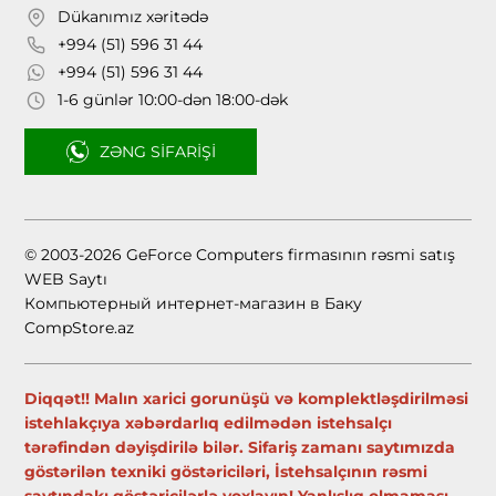
Dükanımız xəritədə
+994 (51) 596 31 44
+994 (51) 596 31 44
1-6 günlər 10:00-dən 18:00-dək
ZƏNG SIFARIŞI
© 2003-2026 GeForce Computers firmasının rəsmi satış
WEB Saytı
Компьютерный интернет-магазин в Баку
CompStore.az
Diqqət!! Malın xarici gorunüşü və komplektləşdirilməsi
istehlakçıya xəbərdarlıq edilmədən istehsalçı
tərəfindən dəyişdirilə bilər. Sifariş zamanı saytımızda
göstərilən texniki göstəriciləri, İstehsalçının rəsmi