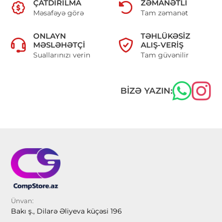
ÇATDIRILMA
ZƏMANƏTLI
Məsafəyə görə
Tam zəmanət
ONLAYN
TƏHLÜKƏSIZ
MƏSLƏHƏTÇI
ALIŞ-VERIŞ
Suallarınızı verin
Tam güvənilir
BIZƏ YAZIN:
Ünvan:
Bakı ş., Dilarə Əliyeva küçəsi 196