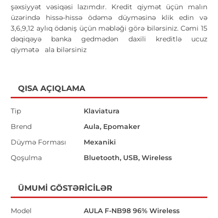
şəxsiyyət vəsiqəsi lazımdır. Kredit qiymət üçün malın
üzərində hissə-hissə ödəmə düyməsinə klik edin və
3,6,9,12 aylıq ödəniş üçün məbləği görə bilərsiniz. Cəmi 15
dəqiqəyə banka gedmədən daxili kreditlə ucuz
qiymətə
ala bilərsiniz
QISA AÇIQLAMA
Tip
Klaviatura
Brend
Aula, Epomaker
Düymə Forması
Mexaniki
Qoşulma
Bluetooth, USB, Wireless
ÜMUMI GÖSTƏRICILƏR
Model
AULA F-NB98 96% Wireless