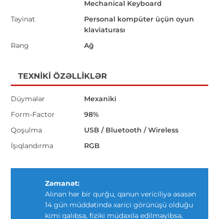
Mechanical Keyboard
Təyinat
Personal kompüter üçün oyun
klaviaturası
Rəng
Ağ
TEXNIKI ÖZƏLLIKLƏR
Düymələr
Mexaniki
Form-Factor
98%
Qoşulma
USB / Bluetooth / Wireless
İşıqlandırma
RGB
Zəmanət:
Alınan hər bir qurğu, qanun vericiliyə əsasən
14 gün müddətində xarici görünüşü olduğu
kimi qalıbsa, fiziki müdaxilə edilməyibsə,