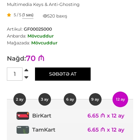
Multimedia Keys & Anti-Ghosting
5 / 5
(1 səs)
520 baxış
Artikul:
GF00025000
Anbarda:
Mövcuddur
Mağazada:
Mövcuddur
70 ₼
Nağd:
SƏBƏTƏ AT
2 ay
3 ay
6 ay
9 ay
12 ay
6.65 ₼ x 12 ay
BirKart
TamKart
6.65 ₼ x 12 ay