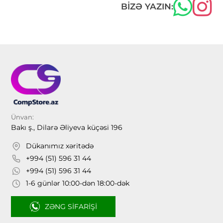
BIZƏ YAZIN:
Ünvan:
Bakı ş., Dilarə Əliyeva küçəsi 196
Dükanımız xəritədə
+994 (51) 596 31 44
+994 (51) 596 31 44
1-6 günlər 10:00-dən 18:00-dək
ZƏNG SIFARIŞI