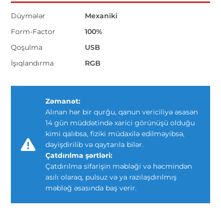
Düymələr
Mexaniki
Form-Factor
100%
Qoşulma
USB
İşıqlandırma
RGB
Zəmanət:
Alınan hər bir qurğu, qanun vericiliyə əsasən
14 gün müddətində xarici görünüşü olduğu
kimi qalıbsa, fiziki müdaxilə edilməyibsə,
dəyişdirilib və qaytarıla bilər.
Çatdırılma şərtləri:
Çatdırılma sifarişin məbləği və həcmindən
asılı olaraq, pulsuz və ya razılaşdırılmış
məbləğ əsasında baş verir.