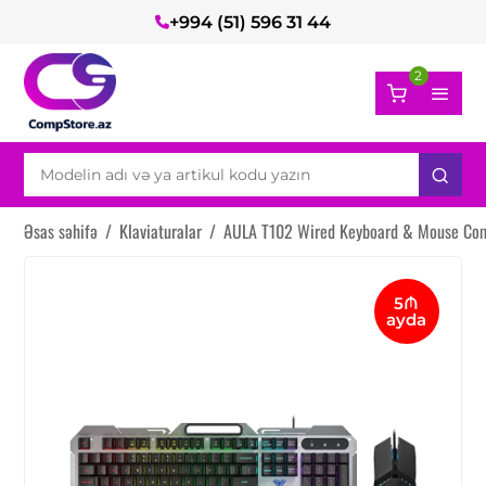
+994 (51) 596 31 44
2
Əsas səhifə
/
Klaviaturalar
/
AULA T102 Wired Keyboard & Mouse Co
5₼
ayda