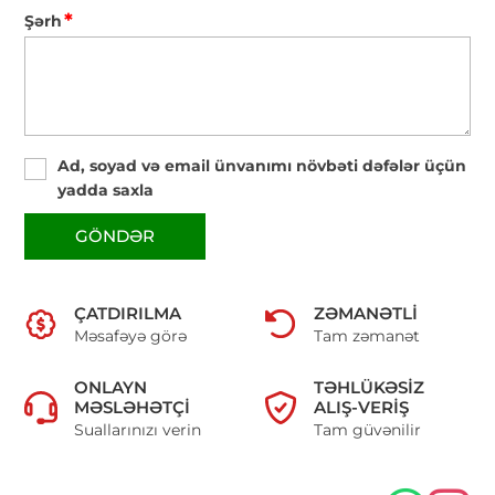
*
Şərh
Ad, soyad və email ünvanımı növbəti dəfələr üçün
yadda saxla
GÖNDƏR
ÇATDIRILMA
ZƏMANƏTLI
Məsafəyə görə
Tam zəmanət
ONLAYN
TƏHLÜKƏSIZ
MƏSLƏHƏTÇI
ALIŞ-VERIŞ
Suallarınızı verin
Tam güvənilir