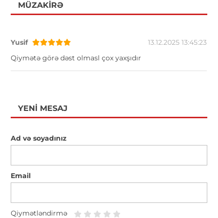
MÜZAKIRƏ
Yusif
13.12.2025 13:45:23
Qiymətə görə dəst olmasl çox yaxşıdır
YENI MESAJ
Ad və soyadınız
Email
Qiymətləndirmə