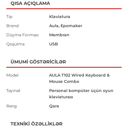
QISA AÇIQLAMA
Tip
Klaviatura
Brend
Aula, Epomaker
Düymə Forması
Membran
Qoşulma
USB
ÜMUMI GÖSTƏRICILƏR
Model
AULA T102 Wired Keyboard &
Mouse Combo
Təyinat
Personal kompüter üçün oyun
klaviaturası
Rəng
Qara
TEXNIKI ÖZƏLLIKLƏR