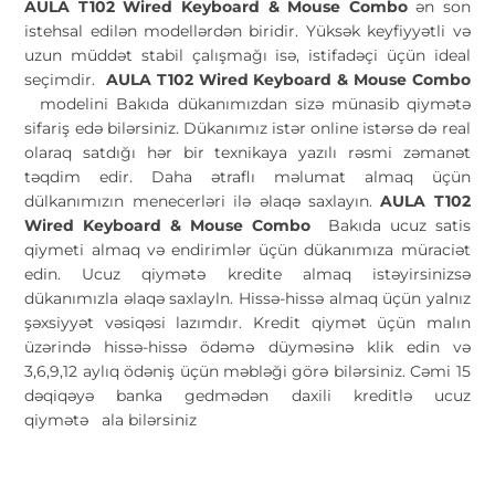
AULA T102 Wired Keyboard & Mouse Combo
ən son
istehsal edilən modellərdən biridir. Yüksək keyfiyyətli və
uzun müddət stabil çalışmağı isə, istifadəçi üçün ideal
seçimdir.
AULA T102 Wired Keyboard & Mouse Combo
modelini Bakıda dükanımızdan sizə münasib qiymətə
sifariş edə bilərsiniz. Dükanımız istər online istərsə də real
olaraq satdığı hər bir texnikaya yazılı rəsmi zəmanət
təqdim edir. Daha ətraflı məlumat almaq üçün
dülkanımızın menecerləri ilə əlaqə saxlayın.
AULA T102
Wired Keyboard & Mouse Combo
Bakıda ucuz satis
qiymeti almaq və endirimlər üçün dükanımıza müraciət
edin. Ucuz qiymətə kredite almaq istəyirsinizsə
dükanımızla əlaqə saxlayln. Hissə-hissə almaq üçün yalnız
şəxsiyyət vəsiqəsi lazımdır. Kredit qiymət üçün malın
üzərində hissə-hissə ödəmə düyməsinə klik edin və
3,6,9,12 aylıq ödəniş üçün məbləği görə bilərsiniz. Cəmi 15
dəqiqəyə banka gedmədən daxili kreditlə ucuz
qiymətə
ala bilərsiniz