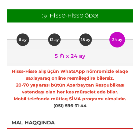
HISSƏ-HISSƏ ÖDƏ!
6 ay
12 ay
18 ay
24 ay
5 ₼ x 24 ay
Hissə-Hissə alış üçün WhatsApp nömrəmizlə əlaqə
saxlayaraq online rəsmiləşdirə bilərsiz.
20-70 yaş arası bütün Azərbaycan Respublikası
vətəndaşı olan hər kəs müraciət edə bilər.
Mobil telefonda mütləq SİMA proqramı olmalıdır.
(051) 596-31-44
MAL HAQQINDA